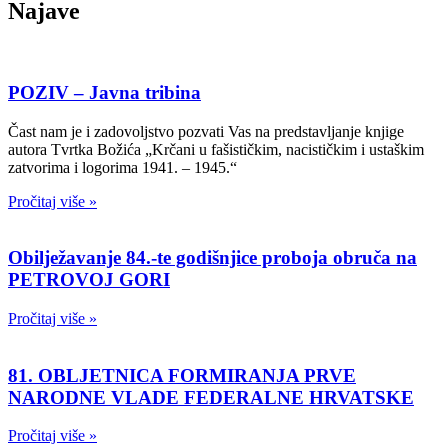
Najave
POZIV – Javna tribina
Čast nam je i zadovoljstvo pozvati Vas na predstavljanje knjige
autora Tvrtka Božića „Krčani u fašističkim, nacističkim i ustaškim
zatvorima i logorima 1941. – 1945.“
Pročitaj više »
Obilježavanje 84.-te godišnjice proboja obruča na
PETROVOJ GORI
Pročitaj više »
81. OBLJETNICA FORMIRANJA PRVE
NARODNE VLADE FEDERALNE HRVATSKE
Pročitaj više »