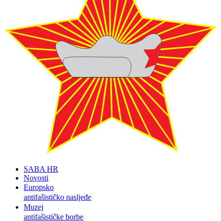
SABA HR
Novosti
Europsko
antifašističko nasljeđe
Muzej
antifašističke borbe