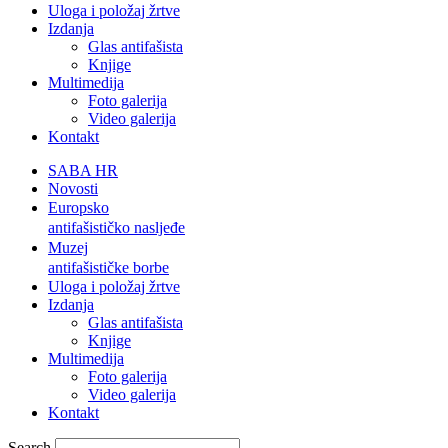
Uloga i položaj žrtve
Izdanja
Glas antifašista
Knjige
Multimedija
Foto galerija
Video galerija
Kontakt
SABA HR
Novosti
Europsko
antifašističko nasljeđe
Muzej
antifašističke borbe
Uloga i položaj žrtve
Izdanja
Glas antifašista
Knjige
Multimedija
Foto galerija
Video galerija
Kontakt
Search