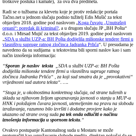
troškove postuka i kamate), za ova dva predmeta.
Radi se o tužbama za klevetu koje je protiv redakcije portala
Tačno.net u jednom slučaju podnio tužitelj Edis Mušić za tekst
objavljen 2018. godine pod naslovom „
Koga čuvaju „Unutrašnji
organi“: poredak ili kriminal?
, a u drugom slučaju JP „BH Pošta“
d.o.o. i Mirsad Mujić za tekst objavljen 2019. godine pod naslovom
„
SDA u službi UZP-a: BH Pošta dodijelila milionske tendere firmi u
vlasništvu supruge ratnog zločinca Jadranka Prlića
“. U presudama je
navedeno da su sudijama u tekstovima bili sporni naslov kao i sam
način iznošenja informacija:
“
Sporan je naslov teksta
„SDA u službi UZP-a: BH Pošta
dodijelila milionske tendere firmi u vlasništvu supruge ratnog
zločinca Jadranka Prlića“ , za koji sud smatra da je „provokativni“
vrijednosni sud autora teksta“. ….
“Stoga je, u okolnostima konkretnog slučaja, od strane tuženih u
skladu sa njihovom željom upoznavanja javnosti o stanju u MUP-u
HNK i položajem čuvara javnosti, utemeljenim na pravu na slobodu
izražavanja, razumno bilo izvršiti i dodatne provjere kako je
ukazano od strane ovog suda
pa tek onda odlučiti o načinu
iznošenja informacija u spornom tekstu
.“
Ovakvo postupanje Kantonalnog suda u Mostaru se može
protumačiti kao ugrožavanje slobode medija, direktan pokušaj da se