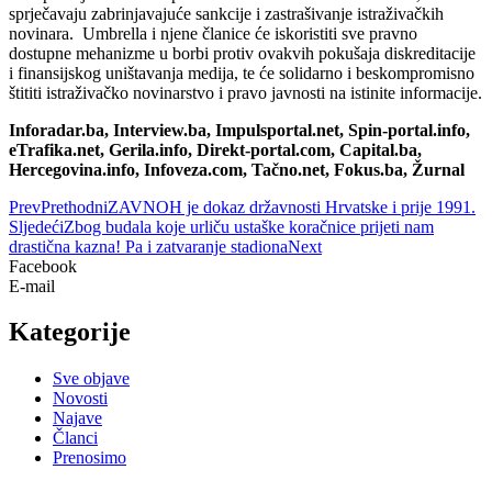
sprječavaju zabrinjavajuće sankcije i zastrašivanje istraživačkih
novinara. Umbrella i njene članice će iskoristiti sve pravno
dostupne mehanizme u borbi protiv ovakvih pokušaja diskreditacije
i finansijskog uništavanja medija, te će solidarno i beskompromisno
štititi istraživačko novinarstvo i pravo javnosti na istinite informacije.
Inforadar.ba, Interview.ba, Impulsportal.net, Spin-portal.info,
eTrafika.net, Gerila.info, Direkt-portal.com, Capital.ba,
Hercegovina.info, Infoveza.com, Tačno.net, Fokus.ba, Žurnal
Prev
Prethodni
ZAVNOH je dokaz državnosti Hrvatske i prije 1991.
Sljedeći
Zbog budala koje urliču ustaške koračnice prijeti nam
drastična kazna! Pa i zatvaranje stadiona
Next
Facebook
E-mail
Kategorije
Sve objave
Novosti
Najave
Članci
Prenosimo