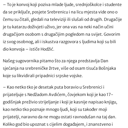
– To je konvoj koji poziva mlade ljude, srednjoškolce i studente
da se priključe, posjete Srebrenicu i na licu mjesta vide ono o
čemu su čitali, gledali na televiziji ili slušali od drugih. Drugačije
je tu katarzu doživjeti uživo, jer ona vas na neki način učini
drugačijom osobom s drugačijim pogledom na svijet. Govorim
iz svog osobnog, ali i iskustva razgovora s ljudima koji su bili
dio konvoja – ističe Hodžić.
Našeg sugovornika pitamo što za njega predstavlja Dan
sjećanja na srebreničke žrtve, više od osam tisuća Bošnjaka
koje su likvidirali pripadnici srpske vojske.
– Kao netko tko je desetak puta boravio u Srebrenici i
prijateljuje s Nedžadom Avdićem, čovjekom koji je kao 17-
godišnjak preživio strijeljanje i koji je kasnije napisao knjigu,
kao netko tko poznaje mnogo ljudi, koji su također moji
prijatelji, naravno da ne mogu ostati ravnodušan na taj dan.
Koliko god bio upoznat s cijelim događajem, i znanstveno i