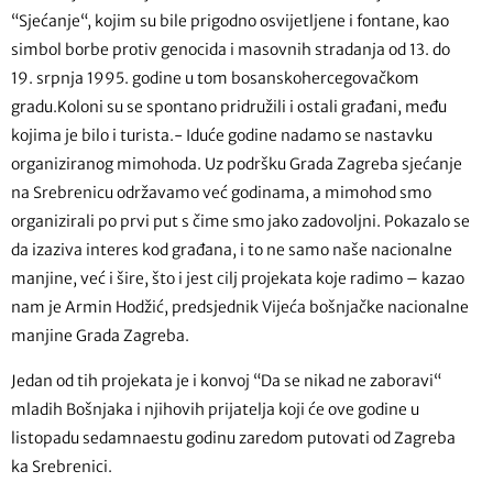
“Sjećanje“, kojim su bile prigodno osvijetljene i fontane, kao
simbol borbe protiv genocida i masovnih stradanja od 13. do
19. srpnja 1995. godine u tom bosanskohercegovačkom
gradu.Koloni su se spontano pridružili i ostali građani, među
kojima je bilo i turista.- Iduće godine nadamo se nastavku
organiziranog mimohoda. Uz podršku Grada Zagreba sjećanje
na Srebrenicu održavamo već godinama, a mimohod smo
organizirali po prvi put s čime smo jako zadovoljni. Pokazalo se
da izaziva interes kod građana, i to ne samo naše nacionalne
manjine, već i šire, što i jest cilj projekata koje radimo – kazao
nam je Armin Hodžić, predsjednik Vijeća bošnjačke nacionalne
manjine Grada Zagreba.
Jedan od tih projekata je i konvoj “Da se nikad ne zaboravi“
mladih Bošnjaka i njihovih prijatelja koji će ove godine u
listopadu sedamnaestu godinu zaredom putovati od Zagreba
ka Srebrenici.