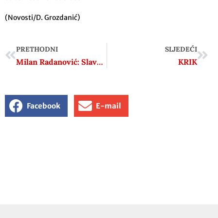
(Novosti/D. Grozdanić)
PRETHODNI
SLJEDEĆI
Milan Radanović: Slavko Kvaternik je jako dobro znao da će civili u logorima skončati
KRIK
Facebook
E-mail