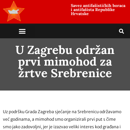
Savez antifašističkih boraca
i antifašista Republike
Hrvatske
antifašističko nasljeđe
antifašističke borbe
Uloga i položaj žrtve
U Zagrebu održan
prvi mimohod za
žrtve Srebrenice
Uz podršku Grada Zagreba sjećanje na Srebrenicu održavamo
već godinama, a mimohod smo organizirali prvi put s čime
smo jako zadovoljni, jer je izazvao veliki interes kod građana i