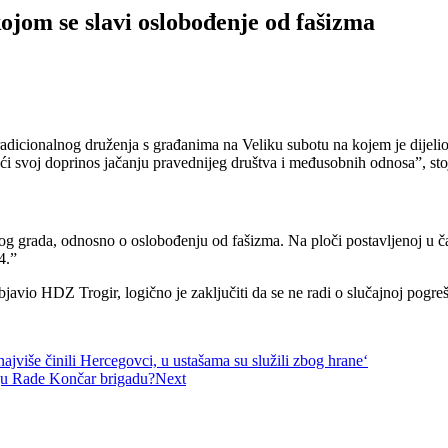
jom se slavi oslobođenje od fašizma
icionalnog druženja s građanima na Veliku subotu na kojem je dijelio
ći svoj doprinos jačanju pravednijeg društva i međusobnih odnosa”, stoj
tog grada, odnosno o oslobođenju od fašizma. Na ploči postavljenoj u čas
44.”
bjavio HDZ Trogir, logično je zaključiti da se ne radi o slučajnoj pog
ajviše činili Hercegovci, u ustašama su služili zbog hrane‘
oju Rade Končar brigadu?
Next