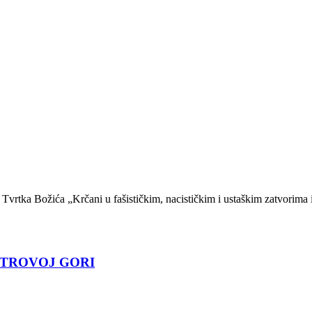
a Tvrtka Božića „Krčani u fašističkim, nacističkim i ustaškim zatvorima
a PETROVOJ GORI