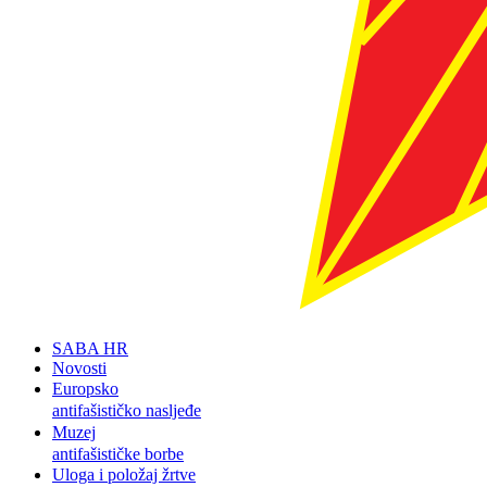
SABA HR
Novosti
Europsko
antifašističko nasljeđe
Muzej
antifašističke borbe
Uloga i položaj žrtve