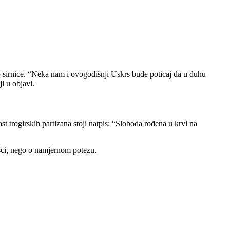
 sirnice. “Neka nam i ovogodišnji Uskrs bude poticaj da u duhu
i u objavi.
t trogirskih partizana stoji natpis: “Sloboda rođena u krvi na
rešci, nego o namjernom potezu.