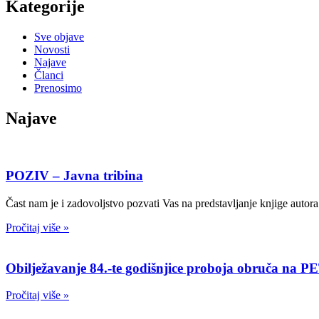
Kategorije
Sve objave
Novosti
Najave
Članci
Prenosimo
Najave
POZIV – Javna tribina
Čast nam je i zadovoljstvo pozvati Vas na predstavljanje knjige autor
Pročitaj više »
Obilježavanje 84.-te godišnjice proboja obruča n
Pročitaj više »