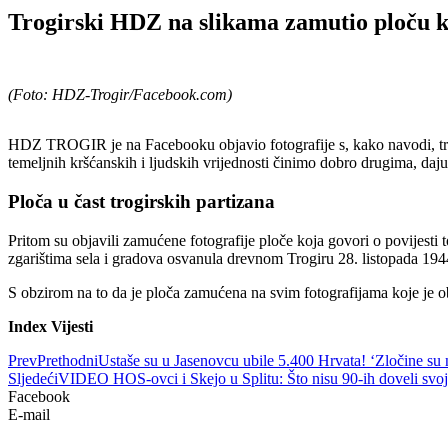
Trogirski HDZ na slikama zamutio ploču ko
(Foto: HDZ-Trogir/Facebook.com)
HDZ TROGIR je na Facebooku objavio fotografije s, kako navodi, trad
temeljnih kršćanskih i ljudskih vrijednosti činimo dobro drugima, daju
Ploča u čast trogirskih partizana
Pritom su objavili zamućene fotografije ploče koja govori o povijesti 
zgarištima sela i gradova osvanula drevnom Trogiru 28. listopada 19
S obzirom na to da je ploča zamućena na svim fotografijama koje je o
Index Vijesti
Prev
Prethodni
Ustaše su u Jasenovcu ubile 5.400 Hrvata! ‘Zločine su n
Sljedeći
VIDEO HOS-ovci i Skejo u Splitu: Što nisu 90-ih doveli sv
Facebook
E-mail