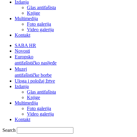
Izdanja
Glas antifašista
Knjige
Multimedija
Foto galerija
Video galerija
Kontakt
SABA HR
Novosti
Europsko
antifašističko nasljeđe
Muzej
antifašističke borbe
Uloga i položaj žrtve
Izdanja
Glas antifašista
Knjige
Multimedija
Foto galerija
Video galerija
Kontakt
Search