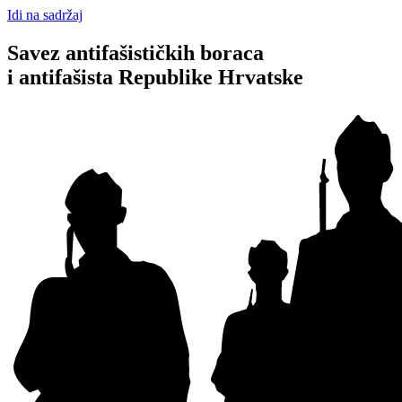
Idi na sadržaj
Savez antifašističkih boraca
i antifašista Republike Hrvatske