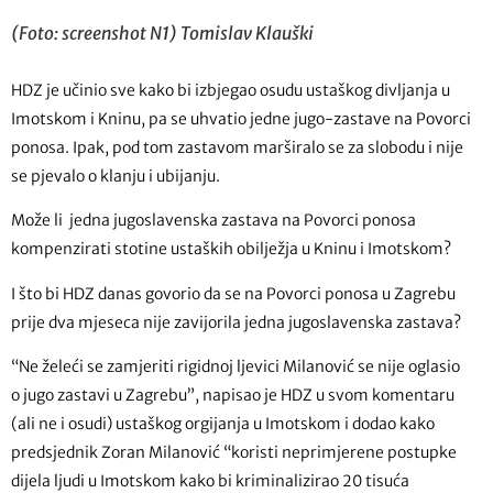
(Foto: screenshot N1) Tomislav Klauški
HDZ je učinio sve kako bi izbjegao osudu ustaškog divljanja u
Imotskom i Kninu, pa se uhvatio jedne jugo-zastave na Povorci
ponosa. Ipak, pod tom zastavom marširalo se za slobodu i nije
se pjevalo o klanju i ubijanju.
Može li jedna jugoslavenska zastava na Povorci ponosa
kompenzirati stotine ustaških obilježja u Kninu i Imotskom?
I što bi HDZ danas govorio da se na Povorci ponosa u Zagrebu
prije dva mjeseca nije zavijorila jedna jugoslavenska zastava?
“Ne želeći se zamjeriti rigidnoj ljevici Milanović se nije oglasio
o jugo zastavi u Zagrebu”, napisao je HDZ u svom komentaru
(ali ne i osudi) ustaškog orgijanja u Imotskom i dodao kako
predsjednik Zoran Milanović “koristi neprimjerene postupke
dijela ljudi u Imotskom kako bi kriminalizirao 20 tisuća