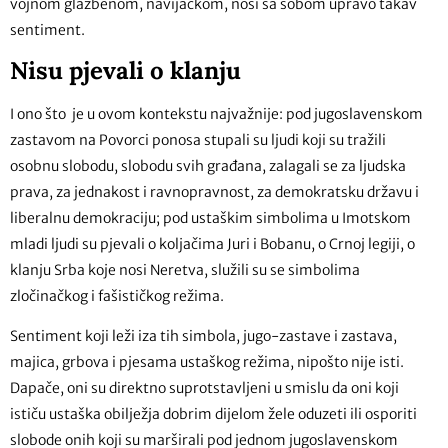
vojnom glazbenom, navijačkom, nosi sa sobom upravo takav
sentiment.
Nisu pjevali o klanju
I ono što je u ovom kontekstu najvažnije: pod jugoslavenskom
zastavom na Povorci ponosa stupali su ljudi koji su tražili
osobnu slobodu, slobodu svih građana, zalagali se za ljudska
prava, za jednakost i ravnopravnost, za demokratsku državu i
liberalnu demokraciju; pod ustaškim simbolima u Imotskom
mladi ljudi su pjevali o koljačima Juri i Bobanu, o Crnoj legiji, o
klanju Srba koje nosi Neretva, služili su se simbolima
zločinačkog i fašističkog režima.
Sentiment koji leži iza tih simbola, jugo-zastave i zastava,
majica, grbova i pjesama ustaškog režima, nipošto nije isti.
Dapače, oni su direktno suprotstavljeni u smislu da oni koji
ističu ustaška obilježja dobrim dijelom žele oduzeti ili osporiti
slobode onih koji su marširali pod jednom jugoslavenskom