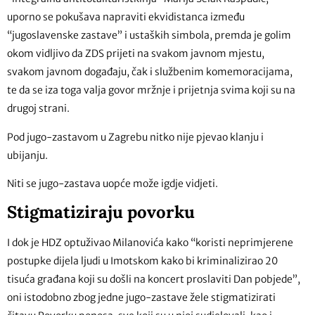
uporno se pokušava napraviti ekvidistanca između
“jugoslavenske zastave” i ustaških simbola, premda je golim
okom vidljivo da ZDS prijeti na svakom javnom mjestu,
svakom javnom događaju, čak i službenim komemoracijama,
te da se iza toga valja govor mržnje i prijetnja svima koji su na
drugoj strani.
Pod jugo-zastavom u Zagrebu nitko nije pjevao klanju i
ubijanju.
Niti se jugo-zastava uopće može igdje vidjeti.
Stigmatiziraju povorku
I dok je HDZ optuživao Milanovića kako “koristi neprimjerene
postupke dijela ljudi u Imotskom kako bi kriminalizirao 20
tisuća građana koji su došli na koncert proslaviti Dan pobjede”,
oni istodobno zbog jedne jugo-zastave žele stigmatizirati