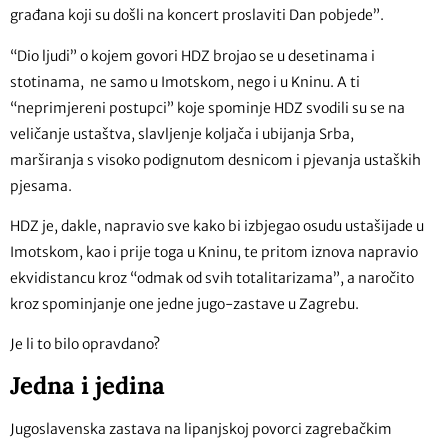
građana koji su došli na koncert proslaviti Dan pobjede”.
“Dio ljudi” o kojem govori HDZ brojao se u desetinama i
stotinama, ne samo u Imotskom, nego i u Kninu. A ti
“neprimjereni postupci” koje spominje HDZ svodili su se na
veličanje ustaštva, slavljenje koljača i ubijanja Srba,
marširanja s visoko podignutom desnicom i pjevanja ustaških
pjesama.
HDZ je, dakle, napravio sve kako bi izbjegao osudu ustašijade u
Imotskom, kao i prije toga u Kninu, te pritom iznova napravio
ekvidistancu kroz “odmak od svih totalitarizama”, a naročito
kroz spominjanje one jedne jugo-zastave u Zagrebu.
Je li to bilo opravdano?
Jedna i jedina
Jugoslavenska zastava na lipanjskoj povorci zagrebačkim