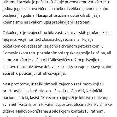
ulicama izazvala je pažnju i čuđenje prvenstveno zato što je to
jedina jugo-zastava viđena na nekom velikom javnom skupu
posljednjih godina. Nasuprot tisućama ustaških obilježja
kojima smo na svakom uglu preplavljeni i zatrpani.
Također, to je svojedobno bila zastava hrvatskih građana koji u
njoj nisu vidjeli simbol zločinačkog režima, ali koja je
početkom devedesetih, zajedno s crvenom petokrakom, u
Domovinskom ratu postala simbol srpske agresije i zločina, ali
samo zato što je zločinački Miloševićev režim prisvojio tu
zastavu i simbole bivše države, kao i njezin vojno-obavještajni
aparat, u poticanju ratnih osvajanja.
Nasuprot tome, ustaški simboli, zajedno s režimom koji su
predstavljali, od početka označavaju zločinački, izdajnički,
nacionalistički, fašistički režim u čijoj srži je bilo istrebljivanje
svih nehrvata ili loših Hrvata i uspostavu zločinačke, kvislinške
države. Njihovo korištenje u bilo kojem kontekstu, ratnom,