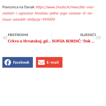
Poveznica na članak:
https://www.24sata.hr/news/tko-vise-
sramoti-i-ugrozava-hrvatsku-jedna-jugo-zastava-ili-na-
tisuce-ustaskih-obiljezja-999000
PRETHODNI
SLJEDEĆI
Crkvo u Hrvatskoj, gdje su tu siromašni?
SOFIJA KORDIĆ: ‘Dok god su nam ratni zločinci heroji jer su ‘naši’, pomaka nema’
Facebook
E-mail