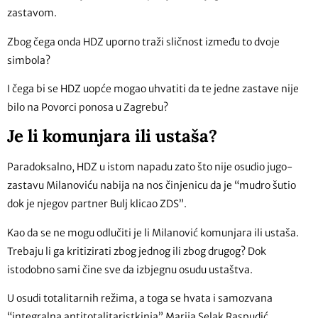
zastavom.
Zbog čega onda HDZ uporno traži sličnost između to dvoje
simbola?
I čega bi se HDZ uopće mogao uhvatiti da te jedne zastave nije
bilo na Povorci ponosa u Zagrebu?
Je li komunjara ili ustaša?
Paradoksalno, HDZ u istom napadu zato što nije osudio jugo-
zastavu Milanoviću nabija na nos činjenicu da je “mudro šutio
dok je njegov partner Bulj klicao ZDS”.
Kao da se ne mogu odlučiti je li Milanović komunjara ili ustaša.
Trebaju li ga kritizirati zbog jednog ili zbog drugog? Dok
istodobno sami čine sve da izbjegnu osudu ustaštva.
U osudi totalitarnih režima, a toga se hvata i samozvana
“integralna antitotalitaristkinja” Marija Selak Raspudić,