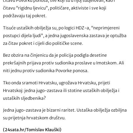
čitavu Povorku ponosa, sve koji su u njoj sudjelovali, kao i
čitavu “rigidnu ljevicu”, političare, aktiviste i sve koji
podržavaju taj pokret.
Tisuće ustaških obilježja su, po logici HDZ-a, “neprimjereni
postupci dijela ljudi”, a jedna jugoslavenska zastava je optužba
za čitav pokret i cijeli dio političke scene.
Bez obzira na činjenicu da je policija podigla desetine
prekršajnih prijava protiv sudionika proslave u Imotskom. Ali
niti jednu protiv sudionika Povorke ponosa.
Tko onda sramoti Hrvatsku, ugrožava Hrvatsku, prijeti
Hrvatskoj: jedna jugo-zastava ili stotine ustaških obilježja i
ustaških sljedbenika?
Jedna jugo-zastava je bizarni raritet. Ustaška obilježja ozbiljna
su prijetnja hrvatskom društvu.
(24sata.hr/Tomislav Klauški)