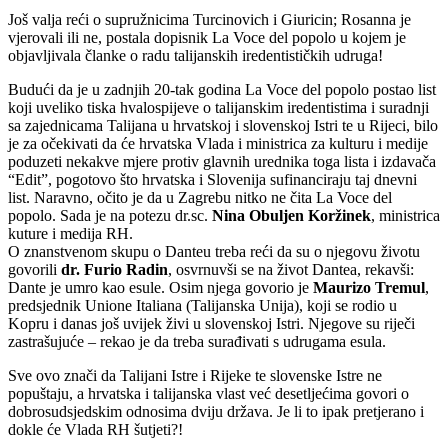
Još valja reći o supružnicima Turcinovich i Giuricin; Rosanna je
vjerovali ili ne, postala dopisnik La Voce del popolo u kojem je
objavljivala članke o radu talijanskih iredentističkih udruga!
Budući da je u zadnjih 20-tak godina La Voce del popolo postao list
koji uveliko tiska hvalospijeve o talijanskim iredentistima i suradnji
sa zajednicama Talijana u hrvatskoj i slovenskoj Istri te u Rijeci, bilo
je za očekivati da će hrvatska Vlada i ministrica za kulturu i medije
poduzeti nekakve mjere protiv glavnih urednika toga lista i izdavača
“Edit”, pogotovo što hrvatska i Slovenija sufinanciraju taj dnevni
list. Naravno, očito je da u Zagrebu nitko ne čita La Voce del
popolo. Sada je na potezu dr.sc.
Nina Obuljen Koržinek
, ministrica
kuture i medija RH.
O znanstvenom skupu o Danteu treba reći da su o njegovu životu
govorili
dr. Furio Radin
, osvrnuvši se na život Dantea, rekavši:
Dante je umro kao esule. Osim njega govorio je
Maurizo Tremul
,
predsjednik Unione Italiana (Talijanska Unija), koji se rodio u
Kopru i danas još uvijek živi u slovenskoj Istri. Njegove su riječi
zastrašujuće – rekao je da treba surađivati s udrugama esula.
Sve ovo znači da Talijani Istre i Rijeke te slovenske Istre ne
popuštaju, a hrvatska i talijanska vlast već desetljećima govori o
dobrosudsjedskim odnosima dviju država. Je li to ipak pretjerano i
dokle će Vlada RH šutjeti?!