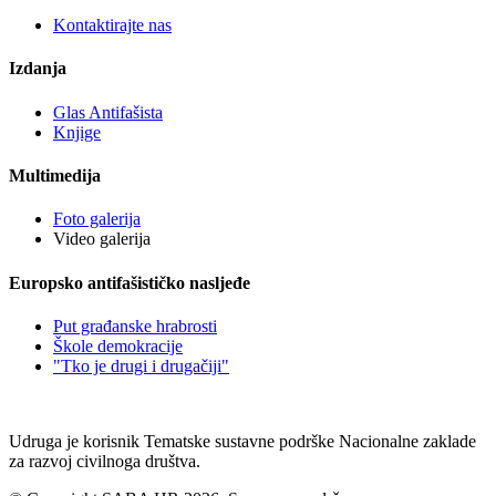
Kontaktirajte nas
Izdanja
Glas Antifašista
Knjige
Multimedija
Foto galerija
Video galerija
Europsko antifašističko nasljeđe
Put građanske hrabrosti
Škole demokracije
"Tko je drugi i drugačiji"
Udruga je korisnik Tematske sustavne podrške Nacionalne zaklade
za razvoj civilnoga društva.