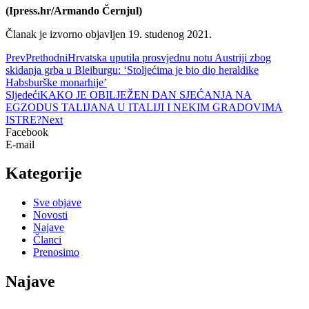
(Ipress.hr/Armando Černjul)
Članak je izvorno objavljen 19. studenog 2021.
Prev
Prethodni
Hrvatska uputila prosvjednu notu Austriji zbog
skidanja grba u Bleiburgu: ‘Stoljećima je bio dio heraldike
Habsburške monarhije’
Sljedeći
KAKO JE OBILJEŽEN DAN SJEĆANJA NA
EGZODUS TALIJANA U ITALIJI I NEKIM GRADOVIMA
ISTRE?
Next
Facebook
E-mail
Kategorije
Sve objave
Novosti
Najave
Članci
Prenosimo
Najave