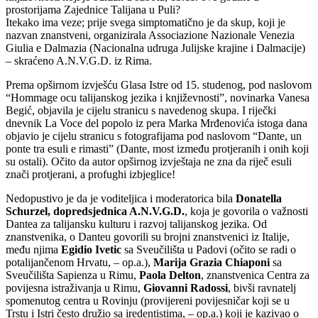
prostorijama Zajednice Talijana u Puli?
Itekako ima veze; prije svega simptomatično je da skup, koji je
nazvan znanstveni, organizirala Associazione Nazionale Venezia
Giulia e Dalmazia (Nacionalna udruga Julijske krajine i Dalmacije)
– skraćeno A.N.V.G.D. iz Rima.
Prema opširnom izvješću Glasa Istre od 15. studenog, pod naslovom
“Hommage ocu talijanskog jezika i književnosti”, novinarka Vanesa
Begić, objavila je cijelu stranicu s navedenog skupa. I riječki
dnevnik La Voce del popolo iz pera Marka Mrđenovića istoga dana
objavio je cijelu stranicu s fotografijama pod naslovom “Dante, un
ponte tra esuli e rimasti” (Dante, most između protjeranih i onih koji
su ostali). Očito da autor opširnog izvještaja ne zna da riječ esuli
znači protjerani, a profughi izbjeglice!
Nedopustivo je da je voditeljica i moderatorica bila
Donatella
Schurzel, dopredsjednica A.N.V.G.D.
, koja je govorila o važnosti
Dantea za talijansku kulturu i razvoj talijanskog jezika. Od
znanstvenika, o Danteu govorili su brojni znanstvenici iz Italije,
među njima
Egidio Ivetic
sa Sveučilišta u Padovi (očito se radi o
potalijančenom Hrvatu, – op.a.),
Marija Grazia
Chiaponi
sa
Sveučilišta Sapienza u Rimu,
Paola Delton
, znanstvenica Centra za
povijesna istraživanja u Rimu,
Giovanni
Radossi
, bivši ravnatelj
spomenutog centra u Rovinju (provijereni povijesničar koji se u
Trstu i Istri često družio sa iredentistima, – op.a.) koji je kazivao o