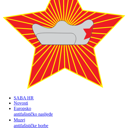
SABA HR
Novosti
Europsko
antifašističko nasljeđe
Muzej
antifašističke borbe