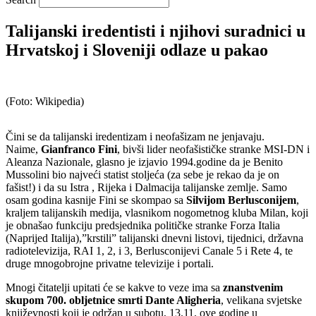
Talijanski iredentisti i njihovi suradnici u
Hrvatskoj i Sloveniji odlaze u pakao
(Foto: Wikipedia)
Čini se da talijanski iredentizam i neofašizam ne jenjavaju.
Naime,
Gianfranco Fini
, bivši lider neofašističke stranke MSI-DN i
Aleanza Nazionale, glasno je izjavio 1994.godine da je Benito
Mussolini bio najveći statist stoljeća (za sebe je rekao da je on
fašist!) i da su Istra , Rijeka i Dalmacija talijanske zemlje. Samo
osam godina kasnije Fini se skompao sa
Silvijom
Berlusconijem
,
kraljem talijanskih medija, vlasnikom nogometnog kluba Milan, koji
je obnašao funkciju predsjednika političke stranke Forza Italia
(Naprijed Italija),”krstili” talijanski dnevni listovi, tijednici, državna
radiotelevizija, RAI 1, 2, i 3, Berlusconijevi Canale 5 i Rete 4, te
druge mnogobrojne privatne televizije i portali.
Mnogi čitatelji upitati će se kakve to veze ima sa
znanstvenim
skupom 700. obljetnice smrti Dante Aligheria
, velikana svjetske
književnosti koji je održan u subotu, 13.11. ove godine u