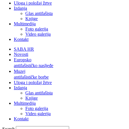
Uloga i položaj žrtve
Izdanja
Glas antifašista
Knjige
Multimedija
Foto galerija
Video galerija
Kontakt
SABA HR
Novosti
Europsko
antifašističko nasljeđe
Muzej
antifašističke borbe
Uloga i položaj žrtve
Izdanja
Glas antifašista
Knjige
Multimedija
Foto galerija
Video galerija
Kontakt
Search