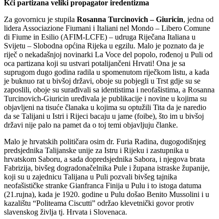
Kći partizana veliki propagator iredentizma
Za govornicu je stupila
Rosanna Turcinovich – Giuricin
, jedna od
lidera Associazione Fiumani i Italiani nel Mondo – Libero Comune
di Fiume in Esilio (AFIM-LCFE) – udruga Riječana Italiana u
Svijetu – Slobodna općina Rijeka u egzilu. Malo je poznato da je
riječ o nekadašnjoj novinarki La Voce del popolo, rođenoj u Puli od
oca partizana koji su ustvari potalijančeni Hrvati! Ona je sa
suprugom dugo godina radila u spomenutom riječkom listu, a kada
je buknuo rat u bivšoj državi, oboje su pobjegli u Trst gdje su se
zaposlili, oboje su surađivali sa identistima i neofašistima, a Rosanna
Turcinovich-Giuricin uređivala je publikacije i novine u kojima su
objavljeni na tisuće članaka u kojima su optužili Tita da je naredio
da se Talijani u Istri i Rijeci bacaju u jame (foibe), što im u bivšoj
državi nije palo na pamet da o toj temi objavljuju članke.
Malo je hrvatskih političara osim dr. Furia Radina, dugogodišnjeg
predsjednika Talijanske unije za Istru i Rijeku i zastupnika u
hrvatskom Saboru, a sada dopredsjednika Sabora, i njegova brata
Fabrizija, bivšeg dogradonačelnika Pule i župana istraske županije,
koji su u zajednicu Talijana u Puli pozvali bivšeg tajnika
neofašističke stranke Gianfranca Finija u Pulu i to istoga datuma
(21.rujna), kada je 1920. godine u Pulu došao Benito Mussolini i u
kazalištu “Politeama Ciscutti” održao klevetnički govor protiv
slavenskog življa tj. Hrvata i Slovenaca.