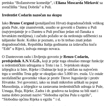
pretisku “Božanstvene komedije”, i
Eliana Moscarda Mirković
sa
sveučilišta “Juraj Dobrila” u Puli.
Iredentist Codarin nazočan na skupu
Iako
Bruno Cergnul
(potalijančeni Hrvat) dogradonačelnik velikog
grada Pule, nije znanstvenik, usudio se govoriti o Danteu u Puli
(najvjerojatnije je o Danteu u Puli pročitao jedan od članaka u
hrvatskim medijima), i začudo požalio se da nedostaju udžbenici za
talijanske škole. Koliko je poznato, a to bi trebao znati jedan
dogradonačelnk, Republika Italija godinama za izdavačku kuću
“Edit” u Rijeci, izdvaja mnogo novaca.
O Danteovom radu i življenju govorio je
Renzo Codarin,
predsjednik A.N.V.G.D.,
koji je prije toga obnašao mnoge funkcije
u redentističkim udrugama u Trstu i na 1. Svjetskom skupu
izbjeglica iz Istre, Rijeke i Dalmacije koji je održan na najvećem
trgu u središtu Trsta gdje se okupljao oko 5.000 tzv. esula. Uz ostale
neofašističke govornike vikao je protiv Titove Jugoslavije i protiv
Hrvatske. Svi govornici, iako su imali mikrofon urlikali su poput
Mussolinija, a izbjeglice sa zastavama iredentističkih udruga iz Pule,
Umaga, Buja, Rijeke, Zadra i dr. gradova na kojima su bili stari i
nama dobro poznati nazivi “Slobodna općina Pula u egzilu”,
“Slobodna općina Rijeka u egzilu ” i sl.