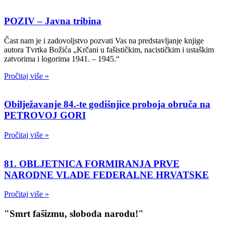
POZIV – Javna tribina
Čast nam je i zadovoljstvo pozvati Vas na predstavljanje knjige
autora Tvrtka Božića „Krčani u fašističkim, nacističkim i ustaškim
zatvorima i logorima 1941. – 1945.“
Pročitaj više »
Obilježavanje 84.-te godišnjice proboja obruča na
PETROVOJ GORI
Pročitaj više »
81. OBLJETNICA FORMIRANJA PRVE
NARODNE VLADE FEDERALNE HRVATSKE
Pročitaj više »
"Smrt fašizmu, sloboda narodu!"