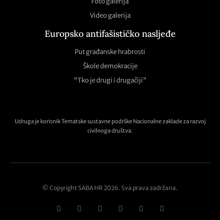
Foto galerija
Video galerija
Europsko antifašističko nasljeđe
Put građanske hrabrosti
Škole demokracije
"Tko je drugi i drugačiji"
Udruga je korisnik Tematske sustavne podrške Nacionalne zaklade za razvoj
civilnoga društva.
© Copyright SABA HR 2026. Sva prava zadržana.