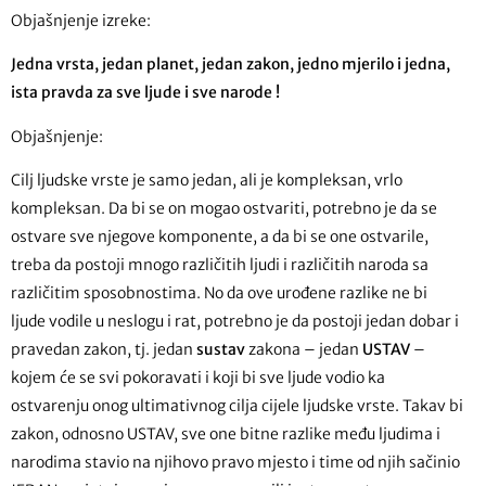
Objašnjenje izreke:
Jedna vrsta, jedan planet, jedan zakon, jedno mjerilo i jedna,
ista pravda za sve ljude i sve narode !
Objašnjenje:
Cilj ljudske vrste je samo jedan, ali je kompleksan, vrlo
kompleksan. Da bi se on mogao ostvariti, potrebno je da se
ostvare sve njegove komponente, a da bi se one ostvarile,
treba da postoji mnogo različitih ljudi i različitih naroda sa
različitim sposobnostima. No da ove urođene razlike ne bi
ljude vodile u neslogu i rat, potrebno je da postoji jedan dobar i
pravedan zakon, tj. jedan
sustav
zakona – jedan
USTAV
–
kojem će se svi pokoravati i koji bi sve ljude vodio ka
ostvarenju onog ultimativnog cilja cijele ljudske vrste. Takav bi
zakon, odnosno USTAV, sve one bitne razlike među ljudima i
narodima stavio na njihovo pravo mjesto i time od njih sačinio