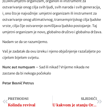
JEDAN umjetni organizam, organon ili instrument za
ostvarivanje onog cilja svih ljudi, svih naroda i svih generacija,
i, ono što je najvažnije: umjetni organizam ili instrument za
ostvarivanje onog ultimativnog, transempirijskog cilja ljudske
vrste, cilja čije ostvarenje osmišljava ljudsko postojanje. Taj
umjetni organizam je novo, globalno društvo i globalna država.
Nadam se da se razumijemo.
Vaš je zadatak da ovu izreku i njeno objašnjenje razašaljete po
cijelom bijelom svijetu.
Nunc aut numquam
– Sad ili nikad ! Vrijeme nikada ne
zastane da bi nekoga počekalo
Petar Bosnić Petrus
PRETHODNI
SLJEDEĆI
Kolinda revival
U kakvom je stanju Orban? U takvom da ga ni HDZ više ne želi spašavati