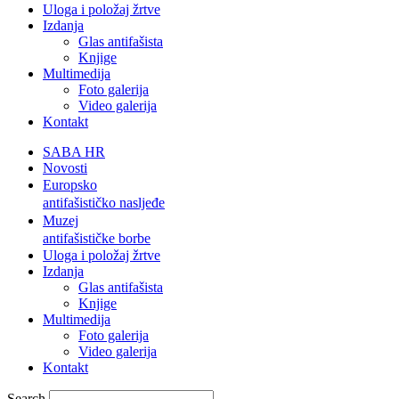
Uloga i položaj žrtve
Izdanja
Glas antifašista
Knjige
Multimedija
Foto galerija
Video galerija
Kontakt
SABA HR
Novosti
Europsko
antifašističko nasljeđe
Muzej
antifašističke borbe
Uloga i položaj žrtve
Izdanja
Glas antifašista
Knjige
Multimedija
Foto galerija
Video galerija
Kontakt
Search