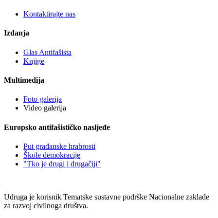
Kontaktirajte nas
Izdanja
Glas Antifašista
Knjige
Multimedija
Foto galerija
Video galerija
Europsko antifašističko nasljeđe
Put građanske hrabrosti
Škole demokracije
"Tko je drugi i drugačiji"
Udruga je korisnik Tematske sustavne podrške Nacionalne zaklade
za razvoj civilnoga društva.