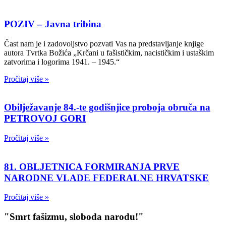
POZIV – Javna tribina
Čast nam je i zadovoljstvo pozvati Vas na predstavljanje knjige
autora Tvrtka Božića „Krčani u fašističkim, nacističkim i ustaškim
zatvorima i logorima 1941. – 1945.“
Pročitaj više »
Obilježavanje 84.-te godišnjice proboja obruča na
PETROVOJ GORI
Pročitaj više »
81. OBLJETNICA FORMIRANJA PRVE
NARODNE VLADE FEDERALNE HRVATSKE
Pročitaj više »
"Smrt fašizmu, sloboda narodu!"