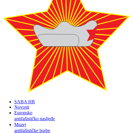
SABA HR
Novosti
Europsko
antifašističko nasljeđe
Muzej
antifašističke borbe