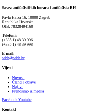
Savez antifašističkih boraca i antifašista RH
Pavla Hatza 16,
10000 Zagreb
Republika Hrvatska
OIB: 78328494160
Telefoni:
(+385 1) 48 39 996
(+385 1) 48 39 998
E-mail:
sabh@sabh.hr
Vijesti
Novosti
Članci i objave
Najave
Prenosimo iz medija
Facebook
Youtube
Kontakt