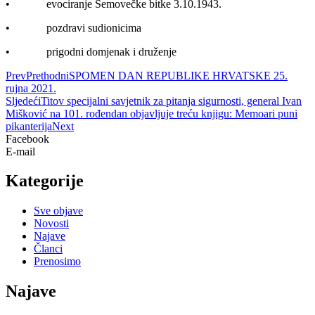
• evociranje Šemovečke bitke 3.10.1943.
• pozdravi sudionicima
• prigodni domjenak i druženje
Prev
Prethodni
SPOMEN DAN REPUBLIKE HRVATSKE 25.
rujna 2021.
Sljedeći
Titov specijalni savjetnik za pitanja sigurnosti, general Ivan
Mišković na 101. rođendan objavljuje treću knjigu: Memoari puni
pikanterija
Next
Facebook
E-mail
Kategorije
Sve objave
Novosti
Najave
Članci
Prenosimo
Najave