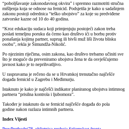
“poboljšavanje zakonodavnog okvira” i spremno razmotriti stručna
mišljenja koja se odnose na femicid. Podsjetila je kako u sadašnjem
zakonu postoji odrednica “teško ubojstvo” za koje su predviđene
zatvorske kazne od 10 do 40 godina.
“Kroz edukaciju sudaca koji primjenjuju postojeći zakon treba
poslati temeljnu poruku da ćemo kao društvo ići u borbu protiv
ponašanja kojima partner, suprug ili bivši muž liši života blisku
osobu”, rekla je Šimundža-Nikolić.
Po njezinim riječima, osim zakona, kao društvo trebamo učiniti sve
što je moguće da preveniramo ubojstva žena te da osvješćujemo
javnost kako je to neprihvatljivo.
U raspravama je rečeno da se u Hrvatskoj trenutačno najčešće
događa femicid u Zagrebu i Međimurju.
Istaknuto je kako je najčešći indikator planiranog ubojstva intimnog
partnera “prisilna kontrola i ljubomora”.
Također je istaknuto da se femicid najčešće događa do pola
godine nakon razlaza intimnih partnera.
Index Vijesti
Prev
Prethodni
78. obljetnica proboja Srijemskog fronta