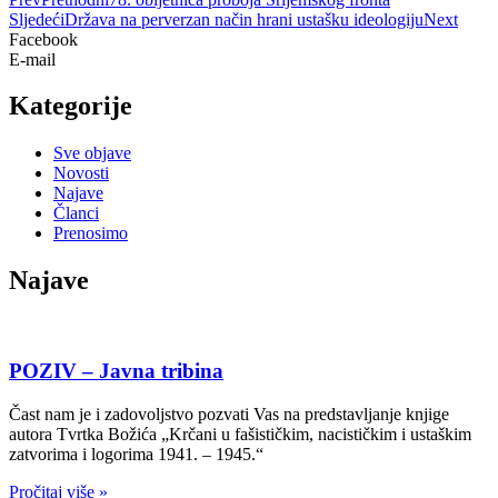
Sljedeći
Država na perverzan način hrani ustašku ideologiju
Next
Facebook
E-mail
Kategorije
Sve objave
Novosti
Najave
Članci
Prenosimo
Najave
POZIV – Javna tribina
Čast nam je i zadovoljstvo pozvati Vas na predstavljanje knjige
autora Tvrtka Božića „Krčani u fašističkim, nacističkim i ustaškim
zatvorima i logorima 1941. – 1945.“
Pročitaj više »