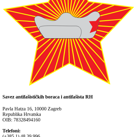
Savez antifašističkih boraca i antifašista RH
Pavla Hatza 16,
10000 Zagreb
Republika Hrvatska
OIB: 78328494160
Telefoni:
(+385 1) 48 39 996