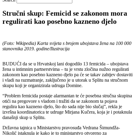
Stručni skup: Femicid se zakonom mora
regulirati kao posebno kazneno djelo
(Foto: Wikipedia) Karta svijeta s brojem ubojstava žena na 100 000
stanovnika 2019. godine/Ilustracija
BUDUĆI da se u Hrvatskoj lani dogodilo 13 femicida – ubojstava
žena u intimnim partnerstvima – tu je vrstu zločina nužno regulirati
zakonom kao posebno kazneno djelo pa će se takav zahtjev dostaviti
i vladi na razmatranje, zaključeno je u utorak u Splitu na stručnom
skupu koji je organizirala udruga Domine.
“Problem femicida postaje alarmantan te će posebna stručna skupina
otići na pregovore s vladom i tražiti da se zakonom ta pojava
regulira kao kazneno djelo, što do sada nije bio slučaj”, rekla je
izvršna koordinatorica te udruge Mirjana Kučera, koja je i potaknula
današnji skup u Splitu.
Državna tajnica u Ministarstvu pravosuđa Vedrana Šimundža-
Nikolić istaknula je kako je to ministarstvo otvoreno za