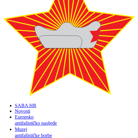
SABA HR
Novosti
Europsko
antifašističko nasljeđe
Muzej
antifašističke borbe