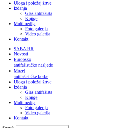
Uloga i položaj žrtve
Izdanja
Glas antifašista
Knjige
Multimedija
Foto galerija
Video galerija
Kontakt
SABA HR
Novosti
Europsko
antifašističko nasljeđe
Muzej
antifašističke borbe
Uloga i položaj žrtve
Izdanja
Glas antifašista
Knjige
Multimedija
Foto galerija
Video galerija
Kontakt
Search