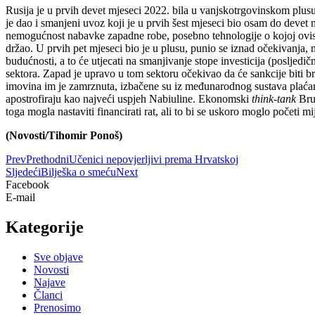
Rusija je u prvih devet mjeseci 2022. bila u vanjskotrgovinskom plusu 
je dao i smanjeni uvoz koji je u prvih šest mjeseci bio osam do devet 
nemogućnost nabavke zapadne robe, posebno tehnologije o kojoj ovisi, 
držao. U prvih pet mjeseci bio je u plusu, punio se iznad očekivanja,
budućnosti, a to će utjecati na smanjivanje stope investicija (posljed
sektora. Zapad je upravo u tom sektoru očekivao da će sankcije biti b
imovina im je zamrznuta, izbačene su iz međunarodnog sustava plaćan
apostrofiraju kao najveći uspjeh Nabiuline. Ekonomski
think-tank
Brue
toga mogla nastaviti financirati rat, ali to bi se uskoro moglo početi mij
(Novosti/Tihomir Ponoš)
Prev
Prethodni
Učenici nepovjerljivi prema Hrvatskoj
Sljedeći
Bilješka o smeću
Next
Facebook
E-mail
Kategorije
Sve objave
Novosti
Najave
Članci
Prenosimo