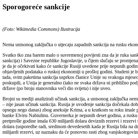
Sporogoreće sankcije
(Foto: Wikimedia Commons) Ilustracija
Nema unisonog zaključka o utjecaju zapadnih sankcija na rusku ekonomi
Svatko tko zna barem malo o suvremenoj povijesti zna da je ruka sankc
sankcija) i Savezne republike Jugoslavije, u čijem slučaju se promjena
je da je očekivati kako će sankcije Rusiji uvedene prije nepunih godin
objavljenih podataka o ruskoj ekonomiji u prošloj godini. Studeni je 
tada, svim paketima sankcija usprkos članice Unije su svakoga mjeseca 
poskupili, a Unija je generalno (iako ne svaka država ni približno pod
države (po broju stanovnika veći dio svijeta) i nije uveo.
Brojni su mediji analizirali učinak sankcija, a unisonog zaključka nema
– nije jasan učinak sankcija. Rusija je uvođenje sankcija dočekala d
opsegu nego danas) zbog aneksije Krima, a u kratkom su roku imale
banke Elviru Nabiulinu. Guvernerka je nepunih deset godina, a rusku s
pretprošle godine imala 630 milijardi dolara deviznih rezervi i rezervi 
dolara (usporedbe radi, sredinom devedesetih kada je Rusija bila na dn
milijardi rezervi, uz naznaku da će ponovno rasti zbog vanjskotrgovi