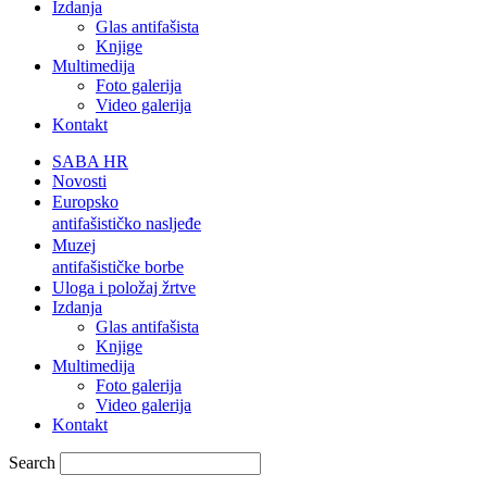
Izdanja
Glas antifašista
Knjige
Multimedija
Foto galerija
Video galerija
Kontakt
SABA HR
Novosti
Europsko
antifašističko nasljeđe
Muzej
antifašističke borbe
Uloga i položaj žrtve
Izdanja
Glas antifašista
Knjige
Multimedija
Foto galerija
Video galerija
Kontakt
Search