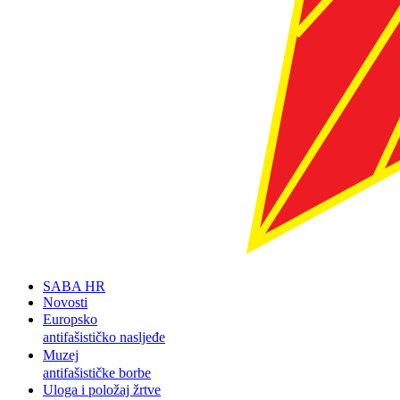
SABA HR
Novosti
Europsko
antifašističko nasljeđe
Muzej
antifašističke borbe
Uloga i položaj žrtve