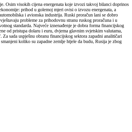
je. Osim visokih cijena energenata koje izvozi takvoj bilanci doprinos
e ekonomije: prihod u golemoj mjeri ovisi o izvozu energenata, a
automobilska i avionska industrija. Ruski proračun lani se dobro
govještavaju probleme za prihodovnu stranu ruskog proračuna i u
 životnog standarda. Najveće iznenađenje je dobra forma financijskog
čene od pristupa dolaru i euru, dvjema glavnim svjetskim valutama,
Za sada uspješnu obranu financijskog sektora zapadni analitičari
u smanjeni koliko su zapadne zemlje htjele da budu, Rusija je zbog