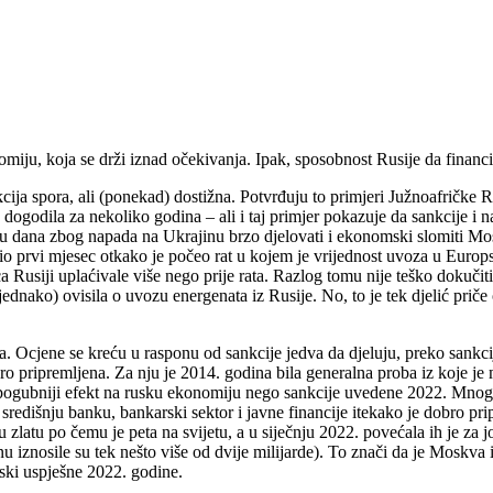
ju, koja se drži iznad očekivanja. Ipak, sposobnost Rusije da financir
ija spora, ali (ponekad) dostižna. Potvrđuju to primjeri Južnoafričke R
 dogodila za nekoliko godina – ali i taj primjer pokazuje da sankcije i
u dana zbog napada na Ukrajinu brzo djelovati i ekonomski slomiti Moskv
bio prvi mjesec otkako je počeo rat u kojem je vrijednost uvoza u Euro
Rusiji uplaćivale više nego prije rata. Razlog tomu nije teško dokučiti:
jednako) ovisila o uvozu energenata iz Rusije. No, to je tek djelić prič
. Ocjene se kreću u rasponu od sankcije jedva da djeluju, preko sankcije
obro pripremljena. Za nju je 2014. godina bila generalna proba iz koje 
 pogubniji efekt na rusku ekonomiju nego sankcije uvedene 2022. Mno
redišnju banku, bankarski sektor i javne financije itekako je dobro pr
u zlatu po čemu je peta na svijetu, a u siječnju 2022. povećala ih je za j
u iznosile su tek nešto više od dvije milijarde). To znači da je Moskva 
nski uspješne 2022. godine.