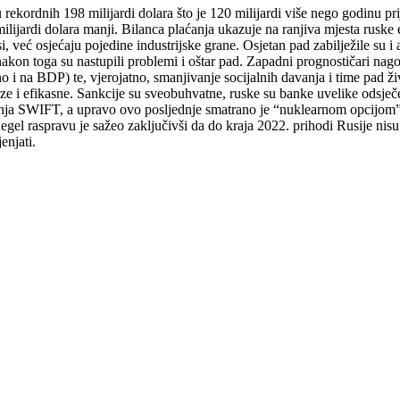
rekordnih 198 milijardi dolara što je 120 milijardi više nego godinu pri
milijardi dolara manji. Bilanca plaćanja ukazuje na ranjiva mjesta rusk
već osjećaju pojedine industrijske grane. Osjetan pad zabilježile su i 
 nakon toga su nastupili problemi i oštar pad. Zapadni prognostičari na
ično i na BDP) te, vjerojatno, smanjivanje socijalnih davanja i time pad
rze i efikasne. Sankcije su sveobuhvatne, ruske su banke uvelike odsje
ja SWIFT, a upravo ovo posljednje smatrano je “nuklearnom opcijom”. 
gel raspravu je sažeo zaključivši da do kraja 2022. prihodi Rusije nis
enjati.