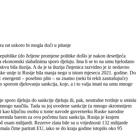
a rat uskoro bi mogla doći u pitanje
epublike (do željene promjene politike došlo je nakon desetljeća
 na ekonomski slabašnima sporo djeluju. Ima li se to na umu bjelodano
u bila iluzija. A da je ta iluzija činjenica razvidno je iz nedavno
pske unije iz Rusije bila manja nego u istom mjesecu 2021. godine. Do
 energenti – posebno plin – su znatno (neki bi rekli zastrašujuće)
e o sporom djelovanju sankcija, koje, a i to valja imati na umu mnoge
 sporo djeluju do sankcije djeluju ili, pak, neutralne tvrdnje u smislu
je mnogo naučila. Tada su joj uvedene sankcije (u mnogo skromnijem
gi kao ključnu osobu u tome navode guvernerku Ruske narodne
ipremila barem za ovu početnu fazu sankcija. Rusija je krajem
oš osam milijardi. Rezerve zlata bile su u vrijednosti 132 milijarde
imala čime parirati EU, iako se do kraja godine istopilo oko 95