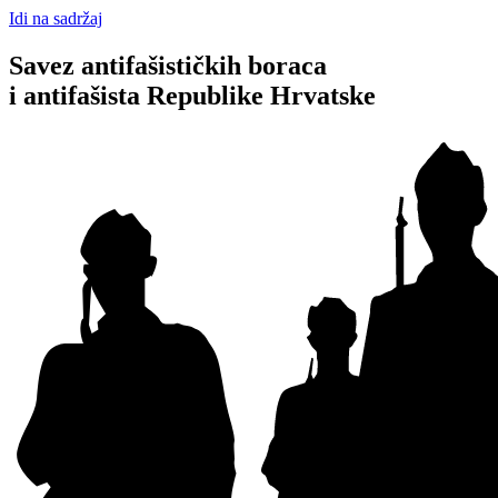
Idi na sadržaj
Savez antifašističkih boraca
i antifašista Republike Hrvatske