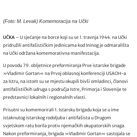
(Foto: M. Levak) Komemoracija na Učki
UČKA
– U sjećanje na borce koji su se 1. travnja 1944. na Učki
pridružili antifašističkim jedinicama kod Ininog je odmarališta
na Učki održana komemorativna manifestacija.
U povodu 79. obljetnice preformiranja Prve istarske brigade
»Vladimir Gortan« na Prvoj oblasnoj konferenciji USAOH-a
za Istru, na istom su se mjestu okupili bivši omladinci, članovi
antifašističkih udruga s područja Istre, Primorja i Slovenije te
predstavnici lokalnih i regionalnih vlasti.
Prisutni su komemorirali 1. Istarsku brigadu koja se u ime
istaknutog istarskog rodoljuba i antifašista u Drugom
svjetskom ratu borila protiv njemačkih okupatorskih snaga.
Nakon preformiranja, brigada »Vladimir Gortan« sastojala se