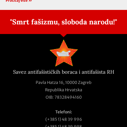
Pročitaj više »
"Smrt fašizmu, sloboda narodu!"
Savez antifašističkih boraca i antifašista RH
Pavla Hatza 16,
10000 Zagreb
Republika Hrvatska
OIB: 78328494160
Telefoni:
(+385 1) 48 39 996
(+385 1) 48 39 998