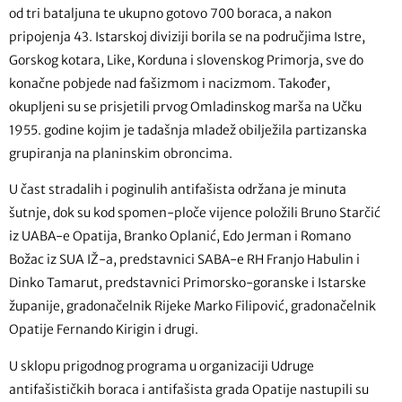
od tri bataljuna te ukupno gotovo 700 boraca, a nakon
pripojenja 43. Istarskoj diviziji borila se na područjima Istre,
Gorskog kotara, Like, Korduna i slovenskog Primorja, sve do
konačne pobjede nad fašizmom i nacizmom. Također,
okupljeni su se prisjetili prvog Omladinskog marša na Učku
1955. godine kojim je tadašnja mladež obilježila partizanska
grupiranja na planinskim obroncima.
U čast stradalih i poginulih antifašista održana je minuta
šutnje, dok su kod spomen-ploče vijence položili Bruno Starčić
iz UABA-e Opatija, Branko Oplanić, Edo Jerman i Romano
Božac iz SUA IŽ-a, predstavnici SABA-e RH Franjo Habulin i
Dinko Tamarut, predstavnici Primorsko-goranske i Istarske
županije, gradonačelnik Rijeke Marko Filipović, gradonačelnik
Opatije Fernando Kirigin i drugi.
U sklopu prigodnog programa u organizaciji Udruge
antifašističkih boraca i antifašista grada Opatije nastupili su