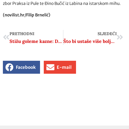
zbor Praksa iz Pule te Đino Bučić iz Labina na istarskom mihu.
(novilist.hr/Filip Brnelić)
PRETHODNI
SLJEDEĆI
Stižu goleme kazne: Do 4000 eura za lažne vijesti i prekršaj loše odgojenog djeteta
Što bi ustaše više boljelo: slanje u zatvor ili udaranje po džepu?
Facebook
E-mail