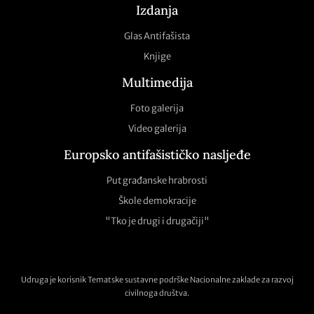
Izdanja
Glas Antifašista
Knjige
Multimedija
Foto galerija
Video galerija
Europsko antifašističko nasljeđe
Put građanske hrabrosti
Škole demokracije
"Tko je drugi i drugačiji"
Udruga je korisnik Tematske sustavne podrške Nacionalne zaklade za razvoj
civilnoga društva.