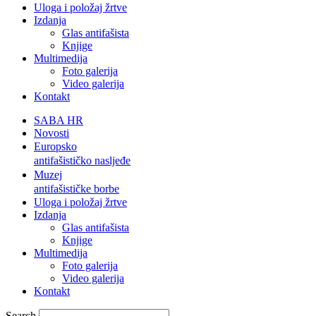
Uloga i položaj žrtve
Izdanja
Glas antifašista
Knjige
Multimedija
Foto galerija
Video galerija
Kontakt
SABA HR
Novosti
Europsko
antifašističko nasljeđe
Muzej
antifašističke borbe
Uloga i položaj žrtve
Izdanja
Glas antifašista
Knjige
Multimedija
Foto galerija
Video galerija
Kontakt
Search