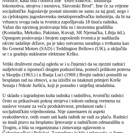
tvornice, kada ona i dobiva ime “Đuro Đaković. Industrija
lokomotiva, strojeva i mostova, Slavonski Brod”. Ime će za vrijeme
socijalističke Jugoslavije postati sinonim ne samo za taj grad, nego i
za cjelokupnu jugoslavensku metaloprerađivačku industriju, da bi na
vrhuncu svoga rada ta tvornica zapošljavala 18 tisuća radnika.
Važan dio njezinog poslovanja bila su i inozemna gradilišta
(Kostarika, Meksiko, Pakistan, Kuvajt, SR Njemačka, Libija itd.).
Opsegom poslovanja i brojem zaposlenih tvornica je nadilazila
okvire tadašnje države, pa je tako ostvarena suradnja s tvrtkama kao
što General Motors (SAD) i Teddington Bellows (UK), a uključila
se i u gradnju nuklearne elektrane Krško.
Veliki društveni značaj ogleda se i u činjenici da su njezini radnici
sudjelovali u ispomoći drugim poduzećima, pomoći prilikom potresa
u Skoplju (1963.) i u Banja Luci (1969.) Brojni radnici ponudili su
besplatan rad na obnovi, a na izložbi su istaknuti primjeri Kreše
Senaja i Nikole Juršića, koji je ponudio i smještaj stradalima.
U skladu s izgradnjom kulta radnika i radništva, tvornički radnici
često su prikazivani pokraj strojeva i tokom radnog vremena uz
naslove vezane za veću produktivnost, predanost radu i
socijalističkim vrijednostima. Nije zanemaren ni aspekt
svakodnevice, onih osam sati kada radnik ne radi za plaću. Radnici
su imali pravo na besplatno ljetovanje u radničkom odmaralištu u
Trogiru, a bila su organizirana i zimovanja uglavnom u
Čehoslovačkoj i Poljskoj. Zastupljena je bila i rekreacija, o čemu