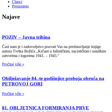
Članci
Prenosimo
Najave
POZIV – Javna tribina
Čast nam je i zadovoljstvo pozvati Vas na predstavljanje knjige
autora Tvrtka Božića „Krčani u fašističkim, nacističkim i ustaškim
zatvorima i logorima 1941. – 1945.“
Pročitaj više »
Obilježavanje 84.-te godišnjice proboja obruča na
PETROVOJ GORI
Pročitaj više »
81. OBLJETNICA FORMIRANJA PRVE