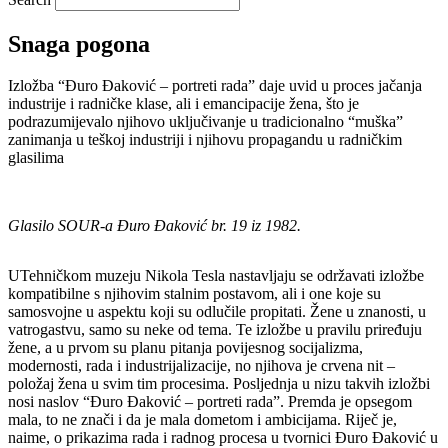
Snaga pogona
Izložba “Đuro Đaković – portreti rada” daje uvid u proces jačanja
industrije i radničke klase, ali i emancipacije žena, što je
podrazumijevalo njihovo uključivanje u tradicionalno “muška”
zanimanja u teškoj industriji i njihovu propagandu u radničkim
glasilima
Glasilo SOUR-a Đuro Đaković br. 19 iz 1982.
UTehničkom muzeju Nikola Tesla nastavljaju se održavati izložbe
kompatibilne s njihovim stalnim postavom, ali i one koje su
samosvojne u aspektu koji su odlučile propitati. Žene u znanosti, u
vatrogastvu, samo su neke od tema. Te izložbe u pravilu priređuju
žene, a u prvom su planu pitanja povijesnog socijalizma,
modernosti, rada i industrijalizacije, no njihova je crvena nit –
položaj žena u svim tim procesima. Posljednja u nizu takvih izložbi
nosi naslov “Đuro Đaković – portreti rada”. Premda je opsegom
mala, to ne znači i da je mala dometom i ambicijama. Riječ je,
naime, o prikazima rada i radnog procesa u tvornici Đuro Đaković u