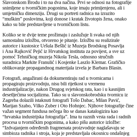
Slavonskom Brodu i to na dva načina. Prvi se odnosi na fotografije
snimljene u tvorničkim pogonima, koje imaju primijenjenu, ali i
umjetničku dimenziju. Drugi su portreti radnica na izrazito
“muškim” poslovima, koji donose i kratak životopis žena, onako
kako su bile predstavljene u tvorničkom listu.
Koliko se te dvije teme prožimaju i zaslužuje li svaka od njih
samostalnu izložbu, otvoreno je pitanje. Izložbu su realizirale
autorice i kustosice Uršula Bešlić iz Muzeja Brodskog Posavlja
i Ana Rajković Pejić iz Hrvatskog instituta za povijest, a sve uz
pomoć Tehničkog muzeja Nikola Tesla, odnosno stručnih
suradnica Markite Franulić i Kosjenke Laszlo Klemar. Grafičko
oblikovanje propagandnog materijala izvela je Barbara Blasin.
Fotografi, angažirani da dokumentiraju rad u tvornicama i
propagiraju proizvodnju, nisu bili rijetkost u vremenu
industrijalizacije, nakon Drugog svjetskog rata, kao i u kasnijim
desetljećima socijalizma. Tako su u slavonskobrodsku tvornicu iz
Zagreba dolazili istaknuti fotografi Tošo Dabac, Milan Pavić,
Marijan Szabo, Vilko Zuber
i Oto Hohnjec. Njihove fotografije čine
važan segment fundusa nečega što se danas katalogizira kao
“hrvatska industrijska fotografija”. Ima tu raznih vrsta rada i radnih
procesa u tvorničkim pogonima, a kako pišu autorice izložbe:
“Izdvajanjem određenih fragmenata proizvodnje naglašavaju se
simbioza radnika i stroja, koja je predstavljala okosnicu ondašnjeg