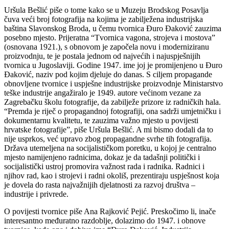
Uršula Bešlić piše o tome kako se u Muzeju Brodskog Posavlja
čuva veći broj fotografija na kojima je zabilježena industrijska
baština Slavonskog Broda, u čemu tvornica Đuro Đaković zauzima
posebno mjesto. Prijeratna “Tvornica vagona, strojeva i mostova”
(osnovana 1921.), s obnovom je započela novu i moderniziranu
proizvodnju, te je postala jednom od najvećih i najuspješnijih
tvornica u Jugoslaviji. Godine 1947. ime joj je promijenjeno u Đuro
Đaković, naziv pod kojim djeluje do danas. S ciljem propagande
obnovljene tvornice i uspješne industrijske proizvodnje Ministarstvo
teške industrije angažiralo je 1949. autore većinom vezane za
Zagrebačku školu fotografije, da zabilježe prizore iz radničkih hala.
“Premda je riječ o propagandnoj fotografiji, ona sadrži umjetničku i
dokumentarnu kvalitetu, te zauzima važno mjesto u povijesti
hrvatske fotografije”, piše Uršula Bešlić. A mi bismo dodali da to
nije usprkos, već upravo zbog propagandne svrhe tih fotografija.
Država utemeljena na socijalističkom poretku, u kojoj je centralno
mjesto namijenjeno radnicima, dokaz je da tadašnji politički i
socijalistički ustroj promovira važnost rada i radnika. Radnici i
njihov rad, kao i strojevi i radni okoliš, prezentiraju uspješnost koja
je dovela do rasta najvažnijih djelatnosti za razvoj društva –
industrije i privrede.
O povijesti tvornice piše Ana Rajković Pejić. Preskočimo li, inače
interesantno međuratno razdoblje, dolazimo do 1947. i obnove