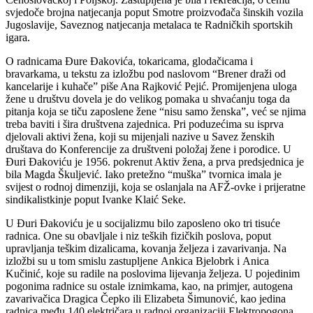
svjedoče brojna natjecanja poput Smotre proizvođača šinskih vozila
Jugoslavije, Saveznog natjecanja metalaca te Radničkih sportskih
igara.
O radnicama Đure Đakovića, tokaricama, glodačicama i
bravarkama, u tekstu za izložbu pod naslovom “Brener draži od
kancelarije i kuhače” piše Ana Rajković Pejić. Promijenjena uloga
žene u društvu dovela je do velikog pomaka u shvaćanju toga da
pitanja koja se tiču zaposlene žene “nisu samo ženska”, već se njima
treba baviti i šira društvena zajednica. Pri poduzećima su isprva
djelovali aktivi žena, koji su mijenjali nazive u Savez ženskih
društava do Konferencije za društveni položaj žene i porodice. U
Đuri Đakoviću je 1956. pokrenut Aktiv žena, a prva predsjednica je
bila Magda Škuljević. Iako pretežno “muška” tvornica imala je
svijest o rodnoj dimenziji, koja se oslanjala na AFŽ-ovke i prijeratne
sindikalistkinje poput Ivanke Klaić Seke.
U Đuri Đakoviću je u socijalizmu bilo zaposleno oko tri tisuće
radnica. One su obavljale i niz teških fizičkih poslova, poput
upravljanja teškim dizalicama, kovanja željeza i zavarivanja. Na
izložbi su u tom smislu zastupljene Ankica Bjelobrk i Anica
Kučinić, koje su radile na poslovima lijevanja željeza. U pojedinim
pogonima radnice su ostale iznimkama, kao, na primjer, autogena
zavarivačica Dragica Čepko ili Elizabeta Šimunović, kao jedina
radnica među 140 električara u radnoj organizaciji Elektropogona.