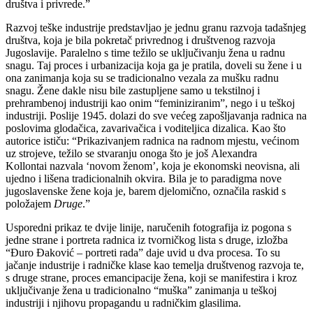
društva i privrede.”
Razvoj teške industrije predstavljao je jednu granu razvoja tadašnjeg
društva, koja je bila pokretač privrednog i društvenog razvoja
Jugoslavije. Paralelno s time težilo se uključivanju žena u radnu
snagu. Taj proces i urbanizacija koja ga je pratila, doveli su žene i u
ona zanimanja koja su se tradicionalno vezala za mušku radnu
snagu. Žene dakle nisu bile zastupljene samo u tekstilnoj i
prehrambenoj industriji kao onim “feminiziranim”, nego i u teškoj
industriji. Poslije 1945. dolazi do sve većeg zapošljavanja radnica na
poslovima glodačica, zavarivačica i voditeljica dizalica. Kao što
autorice ističu: “Prikazivanjem radnica na radnom mjestu, većinom
uz strojeve, težilo se stvaranju onoga što je još Alexandra
Kollontai nazvala ‘novom ženom’, koja je ekonomski neovisna, ali
ujedno i lišena tradicionalnih okvira. Bila je to paradigma nove
jugoslavenske žene koja je, barem djelomično, označila raskid s
položajem
Druge
.”
Usporedni prikaz te dvije linije, naručenih fotografija iz pogona s
jedne strane i portreta radnica iz tvorničkog lista s druge, izložba
“Đuro Đaković – portreti rada” daje uvid u dva procesa. To su
jačanje industrije i radničke klase kao temelja društvenog razvoja te,
s druge strane, proces emancipacije žena, koji se manifestira i kroz
uključivanje žena u tradicionalno “muška” zanimanja u teškoj
industriji i njihovu propagandu u radničkim glasilima.