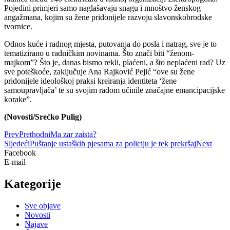
Pojedini primjeri samo naglašavaju snagu i mnoštvo ženskog
angažmana, kojim su žene pridonijele razvoju slavonskobrodske
tvornice.
Odnos kuće i radnog mjesta, putovanja do posla i natrag, sve je to
tematizirano u radničkim novinama. Što znači biti “ženom-
majkom”? Što je, danas bismo rekli, plaćeni, a što neplaćeni rad? Uz
sve poteškoće, zaključuje Ana Rajković Pejić “ove su žene
pridonijele ideološkoj praksi kreiranja identiteta ‘žene
samoupravljača’ te su svojim radom učinile značajne emancipacijske
korake”.
(Novosti/Srećko Pulig)
Prev
Prethodni
Ma zar zaista?
Sljedeći
Puštanje ustaških pjesama za policiju je tek prekršaj
Next
Facebook
E-mail
Kategorije
Sve objave
Novosti
Najave