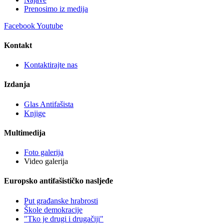
Prenosimo iz medija
Facebook
Youtube
Kontakt
Kontaktirajte nas
Izdanja
Glas Antifašista
Knjige
Multimedija
Foto galerija
Video galerija
Europsko antifašističko nasljeđe
Put građanske hrabrosti
Škole demokracije
"Tko je drugi i drugačiji"