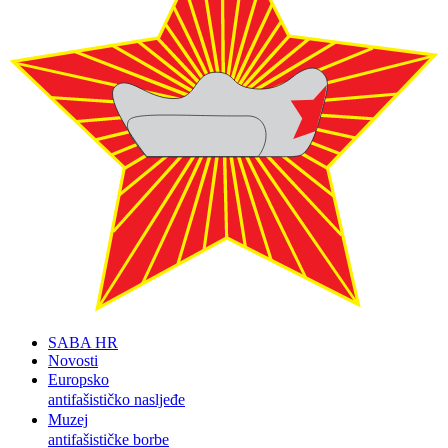
SABA HR
Novosti
Europsko
antifašističko nasljeđe
Muzej
antifašističke borbe