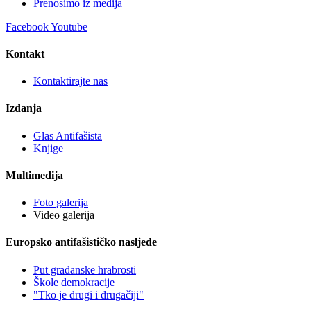
Prenosimo iz medija
Facebook
Youtube
Kontakt
Kontaktirajte nas
Izdanja
Glas Antifašista
Knjige
Multimedija
Foto galerija
Video galerija
Europsko antifašističko nasljeđe
Put građanske hrabrosti
Škole demokracije
"Tko je drugi i drugačiji"