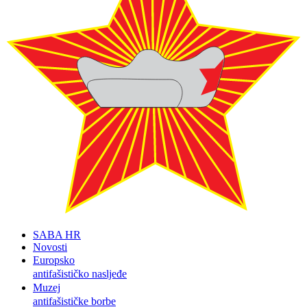
SABA HR
Novosti
Europsko
antifašističko nasljeđe
Muzej
antifašističke borbe