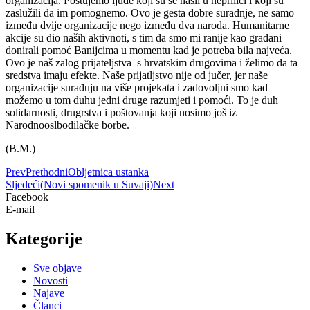
organizacija. Poštujemo ljude koji su se našli u neprilici i koji su
zaslužili da im pomognemo. Ovo je gesta dobre suradnje, ne samo
između dvije organizacije nego između dva naroda. Humanitarne
akcije su dio naših aktivnoti, s tim da smo mi ranije kao građani
donirali pomoć Banijcima u momentu kad je potreba bila najveća.
Ovo je naš zalog prijateljstva s hrvatskim drugovima i želimo da ta
sredstva imaju efekte. Naše prijatljstvo nije od jučer, jer naše
organizacije surađuju na više projekata i zadovoljni smo kad
možemo u tom duhu jedni druge razumjeti i pomoći. To je duh
solidarnosti, drugrstva i poštovanja koji nosimo još iz
Narodnooslbodilačke borbe.
(B.M.)
Prev
Prethodni
Obljetnica ustanka
Sljedeći
(Novi spomenik u Suvaji)
Next
Facebook
E-mail
Kategorije
Sve objave
Novosti
Najave
Članci