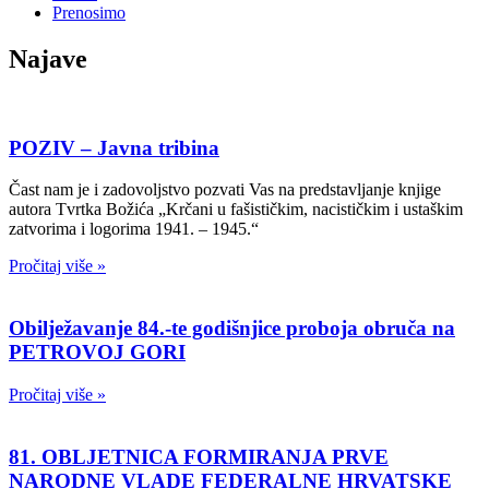
Prenosimo
Najave
POZIV – Javna tribina
Čast nam je i zadovoljstvo pozvati Vas na predstavljanje knjige
autora Tvrtka Božića „Krčani u fašističkim, nacističkim i ustaškim
zatvorima i logorima 1941. – 1945.“
Pročitaj više »
Obilježavanje 84.-te godišnjice proboja obruča na
PETROVOJ GORI
Pročitaj više »
81. OBLJETNICA FORMIRANJA PRVE
NARODNE VLADE FEDERALNE HRVATSKE