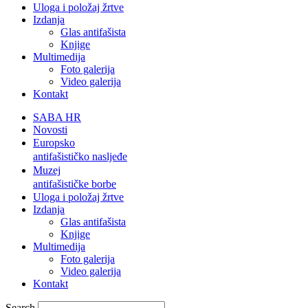
Uloga i položaj žrtve
Izdanja
Glas antifašista
Knjige
Multimedija
Foto galerija
Video galerija
Kontakt
SABA HR
Novosti
Europsko
antifašističko nasljeđe
Muzej
antifašističke borbe
Uloga i položaj žrtve
Izdanja
Glas antifašista
Knjige
Multimedija
Foto galerija
Video galerija
Kontakt
Search