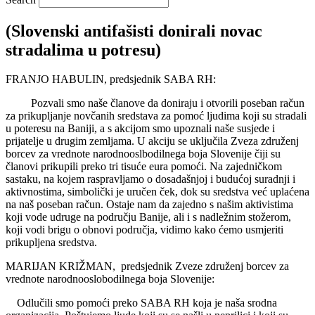
(Slovenski antifašisti donirali novac
stradalima u potresu)
FRANJO HABULIN, predsjednik SABA RH:
Pozvali smo naše članove da doniraju i otvorili poseban račun
za prikupljanje novčanih sredstava za pomoć ljudima koji su stradali
u poteresu na Baniji, a s akcijom smo upoznali naše susjede i
prijatelje u drugim zemljama. U akciju se uključila Zveza združenj
borcev za vrednote narodnooslbodilnega boja Slovenije čiji su
članovi prikupili preko tri tisuće eura pomoći. Na zajedničkom
sastaku, na kojem raspravljamo o dosadašnjoj i budućoj suradnji i
aktivnostima, simbolički je uručen ček, dok su sredstva već uplaćena
na naš poseban račun. Ostaje nam da zajedno s našim aktivistima
koji vode udruge na području Banije, ali i s nadležnim stožerom,
koji vodi brigu o obnovi područja, vidimo kako ćemo usmjeriti
prikupljena sredstva.
MARIJAN KRIŽMAN, predsjednik Zveze združenj borcev za
vrednote narodnooslobodilnega boja Slovenije:
Odlučili smo pomoći preko SABA RH koja je naša srodna