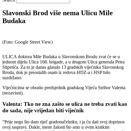
Slavonski Brod više nema Ulicu Mile
Budaka
(Foto: Google Street View)
ULICA doktora Mile Budaka u Slavonskom Brodu zvat će se u
jednom dijelu Ulica 108. brigade, a u drugom Ulica generala Petra
Stipetića. Za to je danas glasalo 13 gradskih vijećnika Slavonskog
Broda, dok je preostalih osam iz redova HDZ-a i HSP bilo
suzdržano.
Vijećnicima se obratio predsjednik gradskog Vijeća Stribor Valenta
(nezavisni).
Valenta: Tko ne zna zašto se ulica ne treba zvati kao
do sada, nije vrijedan biti vijećnik
“Prije nego što dam riječ gradonačelniku, i ja ću dati svoj doprinos
ovoj raspravi. Dakle, mene žalosti što smo u ovim kratkim