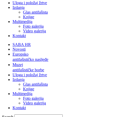
Uloga i položaj žrtve
Izdanja
Glas antifašista
Knjige
Multimedija
Foto galerija
Video galerija
Kontakt
SABA HR
Novosti
Europsko
antifašističko nasljeđe
Muzej
antifašističke borbe
Uloga i položaj žrtve
Izdanja
Glas antifašista
Knjige
Multimedija
Foto galerija
Video galerija
Kontakt
Search