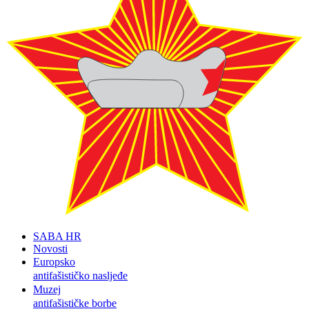
SABA HR
Novosti
Europsko
antifašističko nasljeđe
Muzej
antifašističke borbe