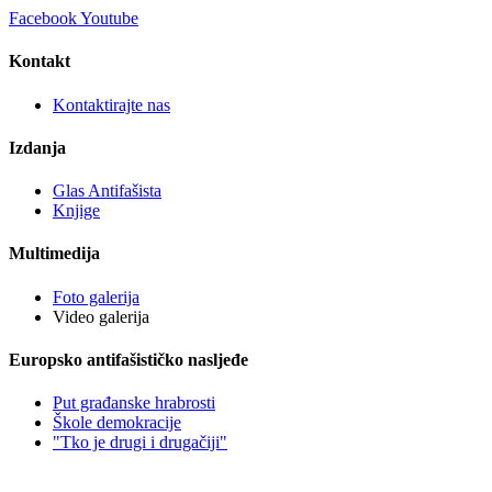
Facebook
Youtube
Kontakt
Kontaktirajte nas
Izdanja
Glas Antifašista
Knjige
Multimedija
Foto galerija
Video galerija
Europsko antifašističko nasljeđe
Put građanske hrabrosti
Škole demokracije
"Tko je drugi i drugačiji"