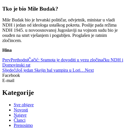
Tko je bio Mile Budak?
Mile Budak bio je hrvatski političar, odvjetnik, ministar u vladi
NDH i jedan od ideologa ustaškog pokreta. Poslije pada režima
NDH 1945. u novoosnovanoj Jugoslaviji na vojnom sudu bio je
osuđen na smrt vješanjem i pogubljen. Proglašen je ratnim
zločincem.
Hina
Prev
Prethodni
Čačić: Sramota je dovoditi u vezu zločinačku NDH i
Domovinski rat
Sljedeći
Još jedan Skejin bal vampira u Lori…
Next
Facebook
E-mail
Kategorije
Sve objave
Novosti
Najave
Članci
Prenosimo