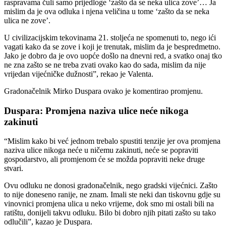
raspravama čuli samo prijedloge ‘zašto da se neka ulica zove’… Ja
mislim da je ova odluka i njena veličina u tome ‘zašto da se neka
ulica ne zove’.
U civilizacijskim tekovinama 21. stoljeća ne spomenuti to, nego ići
vagati kako da se zove i koji je trenutak, mislim da je bespredmetno.
Jako je dobro da je ovo uopće došlo na dnevni red, a svatko onaj tko
ne zna zašto se ne treba zvati ovako kao do sada, mislim da nije
vrijedan vijećničke dužnosti”, rekao je Valenta.
Gradonačelnik Mirko Duspara ovako je komentirao promjenu.
Duspara: Promjena naziva ulice neće nikoga
zakinuti
“Mislim kako bi već jednom trebalo spustiti tenzije jer ova promjena
naziva ulice nikoga neće u ničemu zakinuti, neće se popraviti
gospodarstvo, ali promjenom će se možda popraviti neke druge
stvari.
Ovu odluku ne donosi gradonačelnik, nego gradski vijećnici. Zašto
to nije doneseno ranije, ne znam. Imali ste neki dan tiskovnu gdje su
vinovnici promjena ulica u neko vrijeme, dok smo mi ostali bili na
ratištu, donijeli takvu odluku. Bilo bi dobro njih pitati zašto su tako
odlučili”, kazao je Duspara.