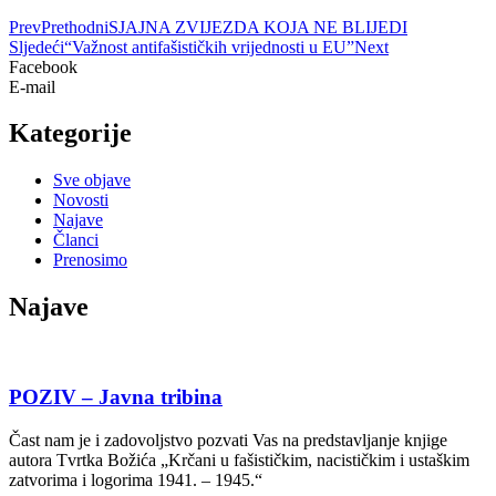
Prev
Prethodni
SJAJNA ZVIJEZDA KOJA NE BLIJEDI
Sljedeći
“Važnost antifašističkih vrijednosti u EU”
Next
Facebook
E-mail
Kategorije
Sve objave
Novosti
Najave
Članci
Prenosimo
Najave
POZIV – Javna tribina
Čast nam je i zadovoljstvo pozvati Vas na predstavljanje knjige
autora Tvrtka Božića „Krčani u fašističkim, nacističkim i ustaškim
zatvorima i logorima 1941. – 1945.“