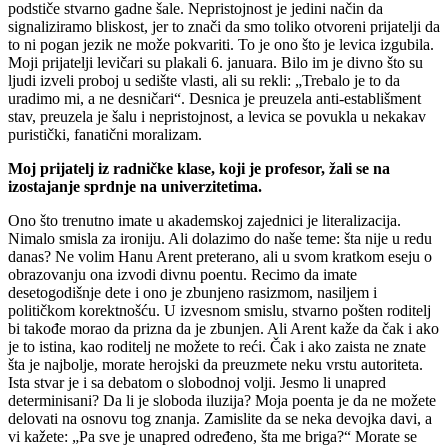
podstiče stvarno gadne šale. Nepristojnost je jedini način da
signaliziramo bliskost, jer to znači da smo toliko otvoreni prijatelji da
to ni pogan jezik ne može pokvariti. To je ono što je levica izgubila.
Moji prijatelji levičari su plakali 6. januara. Bilo im je divno što su
ljudi izveli proboj u sedište vlasti, ali su rekli: „Trebalo je to da
uradimo mi, a ne desničari“. Desnica je preuzela anti-establišment
stav, preuzela je šalu i nepristojnost, a levica se povukla u nekakav
puristički, fanatični moralizam.
Moj prijatelj iz radničke klase, koji je profesor, žali se na
izostajanje sprdnje na univerzitetima.
Ono što trenutno imate u akademskoj zajednici je literalizacija.
Nimalo smisla za ironiju. Ali dolazimo do naše teme: šta nije u redu
danas? Ne volim Hanu Arent preterano, ali u svom kratkom eseju o
obrazovanju ona izvodi divnu poentu. Recimo da imate
desetogodišnje dete i ono je zbunjeno rasizmom, nasiljem i
političkom korektnošću. U izvesnom smislu, stvarno pošten roditelj
bi takođe morao da prizna da je zbunjen. Ali Arent kaže da čak i ako
je to istina, kao roditelj ne možete to reći. Čak i ako zaista ne znate
šta je najbolje, morate herojski da preuzmete neku vrstu autoriteta.
Ista stvar je i sa debatom o slobodnoj volji. Jesmo li unapred
determinisani? Da li je sloboda iluzija? Moja poenta je da ne možete
delovati na osnovu tog znanja. Zamislite da se neka devojka davi, a
vi kažete: „Pa sve je unapred određeno, šta me briga?“ Morate se