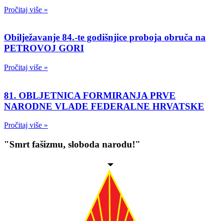
Pročitaj više »
Obilježavanje 84.-te godišnjice proboja obruča na
PETROVOJ GORI
Pročitaj više »
81. OBLJETNICA FORMIRANJA PRVE
NARODNE VLADE FEDERALNE HRVATSKE
Pročitaj više »
"Smrt fašizmu, sloboda narodu!"