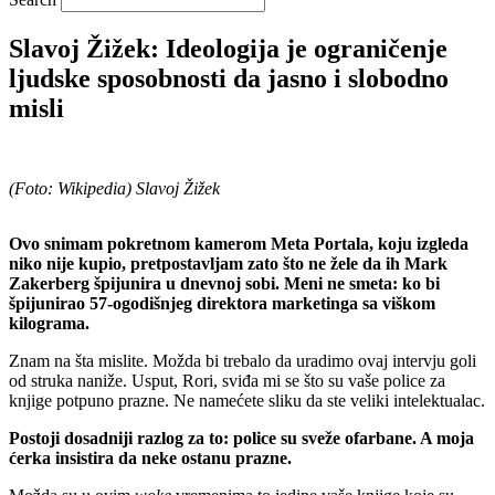
Slavoj Žižek: Ideologija je ograničenje
ljudske sposobnosti da jasno i slobodno
misli
(Foto: Wikipedia) Slavoj Žižek
Ovo snimam pokretnom kamerom Meta Portala, koju izgleda
niko nije kupio, pretpostavljam zato što ne žele da ih Mark
Zakerberg špijunira u dnevnoj sobi. Meni ne smeta: ko bi
špijunirao 57-ogodišnjeg direktora marketinga sa viškom
kilograma.
Znam na šta mislite. Možda bi trebalo da uradimo ovaj intervju goli
od struka naniže. Usput, Rori, sviđa mi se što su vaše police za
knjige potpuno prazne. Ne namećete sliku da ste veliki intelektualac.
Postoji dosadniji razlog za to: police su sveže ofarbane. A moja
ćerka insistira da neke ostanu prazne.