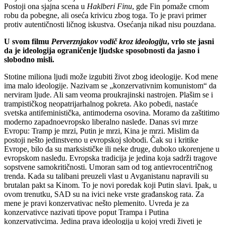
Postoji ona sjajna scena u
Haklberi Finu
, gde Fin pomaže crnom
robu da pobegne, ali oseća krivicu zbog toga. To je pravi primer
protiv autentičnosti ličnog iskustva. Osećanja nikad nisu pouzdana.
U svom filmu
Perverznjakov vodič kroz ideologiju
, vrlo ste jasni
da je ideologija ograničenje ljudske sposobnosti da jasno i
slobodno misli.
Stotine miliona ljudi može izgubiti život zbog ideologije. Kod mene
ima malo ideologije. Nazivam se „konzervativnim komunistom“ da
nerviram ljude. Ali sam veoma proukrajinski nastrojen. Plašim se i
trampističkog neopatrijarhalnog pokreta. Ako pobedi, nastaće
svetska antifeministička, antimoderna osovina. Moramo da zaštitimo
moderno zapadnoevropsko liberalno nasleđe. Danas svi mrze
Evropu: Tramp je mrzi, Putin je mrzi, Kina je mrzi. Mislim da
postoji nešto jedinstveno u evropskoj slobodi. Čak su i kritike
Evrope, bilo da su marksističke ili neke druge, duboko ukorenjene u
evropskom nasleđu. Evropska tradicija je jedina koja sadrži tragove
sopstvene samokritičnosti. Umoran sam od tog antievrocentričnog
trenda. Kada su talibani preuzeli vlast u Avganistanu napravili su
brutalan pakt sa Kinom. To je novi poredak koji Putin slavi. Ipak, u
ovom trenutku, SAD su na ivici neke vrste građanskog rata. Za
mene je pravi konzervativac nešto plemenito. Uvreda je za
konzervativce nazivati tipove poput Trampa i Putina
konzervativcima. Jedina prava ideologija u kojoj vredi živeti je