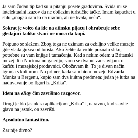
Ja sam čudan tip kad su u pitanju posete gradovima. Sviđa mi se
intelektualni izazov da ne obilazim turističke tačke. Imam kapacitet u
stilu „mogao sam to da uradim, ali ne hvala, neću“.
Sokrat je voleo da ide na atinsku pijacu i ohrabruje sebe
gledajući koliko stvari ne mora da kupi.
Potpuno se slažem. Zbog toga ne uzimam za ozbiljno velike muzeje
gde vlada gužva od turista. Ako želite da vidite poznatu sliku,
potrebne su vam knjige i tumačenja. Kad s nekim odem u Britanski
muzej ili u Nacionalnu galeriju, samo se dvaput zaustavljam: u
kafiću i muzejskoj prodavnici. Obožavam ih. To je divan način
igranja s kulturom. Na primer, kada sam bio u muzeju Edvarda
Munka u Bergenu, kupio sam dva kultna predmeta: jedan je lutka na
naduvavanje po figuri iz „Krika“.
Idem na
eBay
čim završimo razgovor.
Drugi je bio jastuk sa aplikacijom „Krika“ i, naravno, kad stavite
glavu na jastuk, on zavrišti.
Apsolutno fantastično.
Zar nije divno?