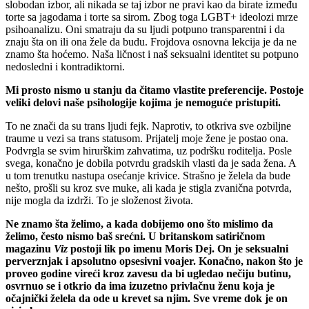
slobodan izbor, ali nikada se taj izbor ne pravi kao da birate između
torte sa jagodama i torte sa sirom. Zbog toga LGBT+ ideolozi mrze
psihoanalizu. Oni smatraju da su ljudi potpuno transparentni i da
znaju šta on ili ona žele da budu. Frojdova osnovna lekcija je da ne
znamo šta hoćemo. Naša ličnost i naš seksualni identitet su potpuno
nedosledni i kontradiktorni.
Mi prosto nismo u stanju da čitamo vlastite preferencije. Postoje
veliki delovi naše psihologije kojima je nemoguće pristupiti.
To ne znači da su trans ljudi fejk. Naprotiv, to otkriva sve ozbiljne
traume u vezi sa trans statusom. Prijatelj moje žene je postao ona.
Podvrgla se svim hirurškim zahvatima, uz podršku roditelja. Posle
svega, konačno je dobila potvrdu gradskih vlasti da je sada žena. A
u tom trenutku nastupa osećanje krivice. Strašno je želela da bude
nešto, prošli su kroz sve muke, ali kada je stigla zvanična potvrda,
nije mogla da izdrži. To je složenost života.
Ne znamo šta želimo, a kada dobijemo ono što mislimo da
želimo, često nismo baš srećni. U britanskom satiričnom
magazinu
Viz
postoji lik po imenu Moris Dej. On je seksualni
perverznjak i apsolutno opsesivni voajer. Konačno, nakon što je
proveo godine vireći kroz zavesu da bi ugledao nečiju butinu,
osvrnuo se i otkrio da ima izuzetno privlačnu ženu koja je
očajnički želela da ode u krevet sa njim. Sve vreme dok je on