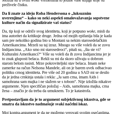
Možda su u ovim
woke
vremenima to jedine vaše knjige koje su
preživele čistku.
Da li znate za ideju Roba Hendersona o „luksuznim
uverenjima“ – kako su neki aspekti omalovažavanja sopstvene
kulture način da signalizirate vaš status?
Da, tip koji se odriče svog identiteta, koji je potpuno
woke
, misli da
ima autoritet da kritikuje druge. Jedna od mojih epifanija bila je kada
sam pre nekoliko godina bio u Montani sa nekim starosedelačkim
Amerikancima. Mrzeli su taj izraz. Mnogo su više voleli da se zovu
Indijancima. „Ako smo mi starosedeoci“, pitali su, „šta ste vi?
Kulturalni Amerikanci?“ Više su voleli da ih zovu Indijancima jer je
to znak gluposti belaca. Rekli su mi da skoro uživaju u dobrom
starom belom rasisti. Mrze pokroviteljski stav belaca. Imam neke
zamerke na račun Nelsona Mandele, ali on je barem uvek odbacivao
politiku crnog identiteta. Pre više od 20 godina u SAD mi se desilo
da je jedna crnkinja ustala i rekla: „Ja sam crna, imam Aids i
samohrana sam majka i ne slažem se s tobom“. Nije izložila nikakve
argumente. Njen specifičan položaj – Aids, samohrana majka, crna
žena – značio je da treba da umuknem. To je katastrofa.
Pretpostavljam da je to argument subjektivnog iskustva, gde se
smatra da iskustvo nadmašuje svaki načelni iskaz.
Moj kontra-argument je da ne možemo verovati svojim osećanjima.