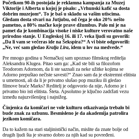
Početkom 90-ih postojala je reklamna kampanja za Muzej
Viktorije i Alberta u kojoj je pisalo: „Vrhunski kafić sa dosta
dobrim muzejom“. To je baš u skladu sa vašim utiscima.
Gledam dosta stvari na Jutjubu, od čega je oko 20% nešto
pametno, a 80% mačke koje prave džumbus. Palo mi je na
pamet da je kombinacija visoke i niske kulture verovatno naše
prirodno stanje. U Engleskoj 16. ili 17. veka ljudi su govorili:
„Da li vam se večeras ide na Šekspira?“ A vi biste odgovorili:
„Ne, već sam gledao
Kralja Lira
, idem u lov na medvede.“
Pre mnogo godina u Nemačkoj sam upoznao filmskog reditelja
Aleksandra Klugea. Pitao sam ga: „Kad ste bili sa filozofom
Teodorom Adornom, da li ste saznali za neke užitke kojima se
Adorno prepuštao nečiste savesti?“ Znao sam da je ekstremni elitista
u umetnosti, ali da li je privatno slušao pop muziku ili gledao
filmove braće Marks? Reditelj je odgovorio da nije, Adorno je i
privatno bio isti elitista. Šteta. Apsolutno je ključno zadržati vezu
između najuzvišenijeg i najnižeg.
Činjenica da komičari ne vole kulturu otkazivanja trebalo bi
bude znak za uzbunu. Besmisleno je da akademija patrolira
jezikom komičara.
Da to kažem na stari staljinistički način, mislite da znate bolje od
drugih ljudi šta je stvarno dobro za njih kad su povređeni.