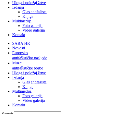
Uloga i položaj žrtve
Izdanja
Glas antifašista
Knjige
Multimedija
Foto galerija
Video galerija
Kontakt
SABA HR
Novosti
Europsko
antifašističko nasljeđe
Muzej
antifašističke borbe
Uloga i položaj žrtve
Izdanja
Glas antifašista
Knjige
Multimedija
Foto galerija
Video galerija
Kontakt
Search