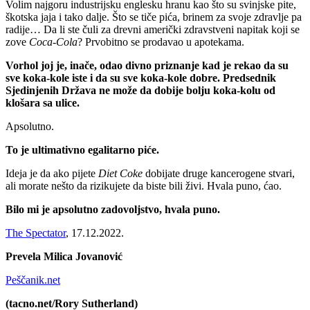
Volim najgoru industrijsku englesku hranu kao što su svinjske pite,
škotska jaja i tako dalje. Što se tiče pića, brinem za svoje zdravlje pa
radije… Da li ste čuli za drevni američki zdravstveni napitak koji se
zove
Coca-Cola
? Prvobitno se prodavao u apotekama.
Vorhol joj je, inače, odao divno priznanje kad je rekao da su
sve koka-kole iste i da su sve koka-kole dobre. Predsednik
Sjedinjenih Država ne može da dobije bolju koka-kolu od
klošara sa ulice.
Apsolutno.
To je ultimativno egalitarno piće.
Ideja je da ako pijete
Diet Coke
dobijate druge kancerogene stvari,
ali morate nešto da rizikujete da biste bili živi. Hvala puno, ćao.
Bilo mi je apsolutno zadovoljstvo, hvala puno.
The Spectator
, 17.12.2022.
Prevela Milica Jovanović
Peščanik.net
(tacno.net/Rory Sutherland)