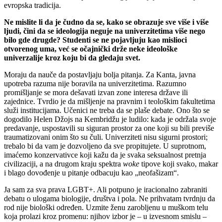
evropska tradicija.
Ne mislite li da je čudno da se, kako se obrazuje sve više i više
ljudi, čini da se ideologija neguje na univerzitetima više nego
bilo gde drugde? Studenti se ne pojavljuju kao mislioci
otvorenog uma, već se očajnički drže neke ideološke
univerzalije kroz koju bi da gledaju svet.
Moraju da nauče da postavljaju bolja pitanja. Za Kanta, javna
upotreba razuma nije boravila na univerzitetima. Razumno
promišljanje se mora dešavati izvan zone interesa države ili
zajednice. Tvrdio je da mišljenje na pravnim i teološkim fakultetima
služi institucijama. Učenici ne treba da se plaše debate. Ono što se
dogodilo Helen Džojs na Kembridžu je ludilo: kada je održala svoje
predavanje, uspostavili su siguran prostor za one koji su bili previše
traumatizovani onim što su čuli. Univerziteti nisu sigurni prostori;
trebalo bi da vam je dozvoljeno da sve propitujete. U suprotnom,
imaćemo konzervativce koji kažu da je svaka seksualnost pretnja
civilizaciji, a na drugom kraju spektra
woke
tipove koji svako, makar
i blago dovođenje u pitanje odbacuju kao „neofašizam“.
Ja sam za sva prava LGBT+. Ali potpuno je iracionalno zabraniti
debatu o ulogama biologije, društva i pola. Ne prihvatam tvrdnju da
rod nije biološki određen. Uzmite ženu zarobljenu u muškom telu
koja prolazi kroz promenu: njihov izbor je – u izvesnom smislu –