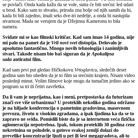
se povlači. Onda kada kažu da se vole, sutra će biti srećni: led udari
u brod. Kako sam to shvatio, priroda zna bolje od njih samih da bi,
kada bi bili zajedno, imali seks dve-tri nedelje, a onda bi nastupila
stvarnost. Mada ne verujem da je Džejmsu Kameronu to bila
namera.
Sviđate mi se kao filmski kritičar. Kad sam imao 14 godina, nije
mi palo na pamet da je
Vrli novi svet
distopija. Delovalo je
apsolutno fantastično. Mnogo novih tehnologija i zanimljivih
stvari. Takođe nisam bio baš siguran da je
Apokalipsa
sada
antiratni film.
Kad sam prvi put gledao Hičkokovu
Vrtoglavicu
, sledećih deset
godina sam bio ubeđen da je to film sa srećnim krajem. Nisam video
poslednji minut. Volim filmove koje mogu da tumačim jedino ako se
poigram sa tri ili četiri završetka.
Da li vam je neprijatna, kao i meni, pretpostavka da futurizam
znači sve više urbanizma? U proteklih nekoliko godina održano
je na hiljade konferencija o pametnim gradovima, masovnom
prevozu, životu u visokim zgradama, a ipak ljudima ka da se to
zapravo ne sviđa. Pomislili biste da je sa internetom veća fizička
aglomeracija nepotrebna. Ipak, tokom proteklih 30 godina cene
nekretnina su poludele, u gotovo svakoj zemlji dolazi do
prevelike koncentracije ljudi u pet ili šest megagradova, ali to