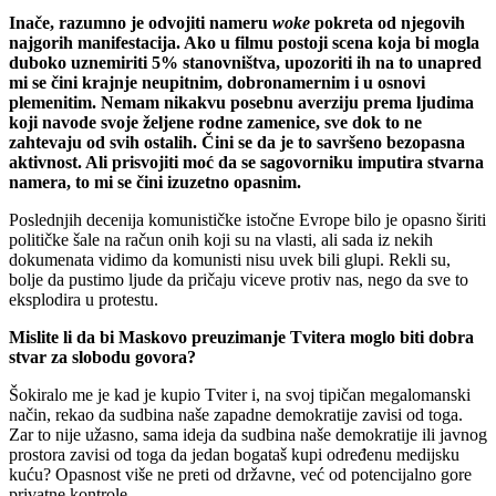
Inače, razumno je odvojiti nameru
woke
pokreta od njegovih
najgorih manifestacija. Ako u filmu postoji scena koja bi mogla
duboko uznemiriti 5% stanovništva, upozoriti ih na to unapred
mi se čini krajnje neupitnim, dobronamernim i u osnovi
plemenitim. Nemam nikakvu posebnu averziju prema ljudima
koji navode svoje željene rodne zamenice, sve dok to ne
zahtevaju od svih ostalih. Čini se da je to savršeno bezopasna
aktivnost. Ali prisvojiti moć da se sagovorniku imputira stvarna
namera, to mi se čini izuzetno opasnim.
Poslednjih decenija komunističke istočne Evrope bilo je opasno širiti
političke šale na račun onih koji su na vlasti, ali sada iz nekih
dokumenata vidimo da komunisti nisu uvek bili glupi. Rekli su,
bolje da pustimo ljude da pričaju viceve protiv nas, nego da sve to
eksplodira u protestu.
Mislite li da bi Maskovo preuzimanje Tvitera moglo biti dobra
stvar za slobodu govora?
Šokiralo me je kad je kupio Tviter i, na svoj tipičan megalomanski
način, rekao da sudbina naše zapadne demokratije zavisi od toga.
Zar to nije užasno, sama ideja da sudbina naše demokratije ili javnog
prostora zavisi od toga da jedan bogataš kupi određenu medijsku
kuću? Opasnost više ne preti od državne, već od potencijalno gore
privatne kontrole.