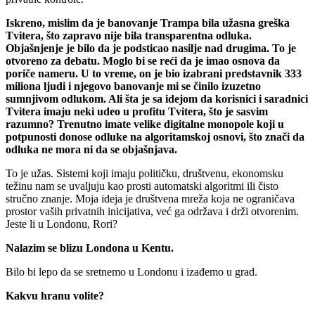
Iskreno, mislim da je banovanje Trampa bila užasna greška
Tvitera, što zapravo nije bila transparentna odluka.
Objašnjenje je bilo da je podsticao nasilje nad drugima. To je
otvoreno za debatu. Moglo bi se reći da je imao osnova da
poriče nameru. U to vreme, on je bio izabrani predstavnik 333
miliona ljudi i njegovo banovanje mi se činilo izuzetno
sumnjivom odlukom. Ali šta je sa idejom da korisnici i saradnici
Tvitera imaju neki udeo u profitu Tvitera, što je sasvim
razumno? Trenutno imate velike digitalne monopole koji u
potpunosti donose odluke na algoritamskoj osnovi, što znači da
odluka ne mora ni da se objašnjava.
To je užas. Sistemi koji imaju političku, društvenu, ekonomsku
težinu nam se uvaljuju kao prosti automatski algoritmi ili čisto
stručno znanje. Moja ideja je društvena mreža koja ne ograničava
prostor vaših privatnih inicijativa, već ga održava i drži otvorenim.
Jeste li u Londonu, Rori?
Nalazim se blizu Londona u Kentu.
Bilo bi lepo da se sretnemo u Londonu i izađemo u grad.
Kakvu hranu volite?