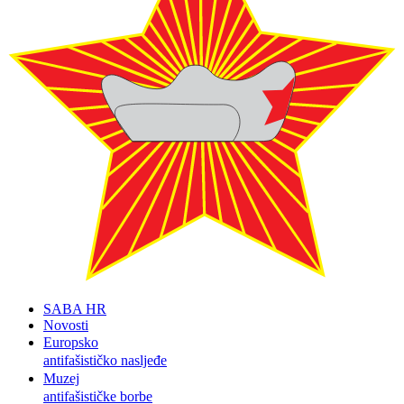
SABA HR
Novosti
Europsko
antifašističko nasljeđe
Muzej
antifašističke borbe