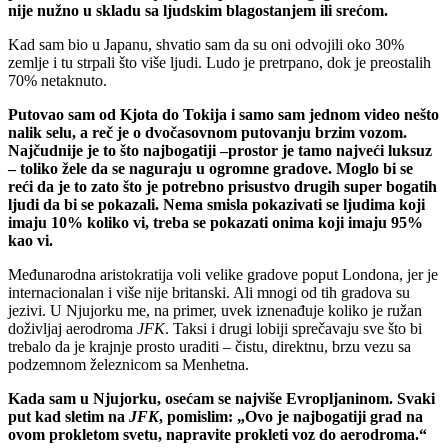
nije nužno u skladu sa ljudskim blagostanjem ili srećom.
Kad sam bio u Japanu, shvatio sam da su oni odvojili oko 30%
zemlje i tu strpali što više ljudi. Ludo je pretrpano, dok je preostalih
70% netaknuto.
Putovao sam od Kjota do Tokija i samo sam jednom video nešto
nalik selu, a reč je o dvočasovnom putovanju brzim vozom.
Najčudnije je to što najbogatiji –prostor je tamo najveći luksuz
– toliko žele da se naguraju u ogromne gradove. Moglo bi se
reći da je to zato što je potrebno prisustvo drugih super bogatih
ljudi da bi se pokazali. Nema smisla pokazivati se ljudima koji
imaju 10% koliko vi, treba se pokazati onima koji imaju 95%
kao vi.
Međunarodna aristokratija voli velike gradove poput Londona, jer je
internacionalan i više nije britanski. Ali mnogi od tih gradova su
jezivi. U Njujorku me, na primer, uvek iznenađuje koliko je ružan
doživljaj aerodroma
JFK
. Taksi i drugi lobiji sprečavaju sve što bi
trebalo da je krajnje prosto uraditi – čistu, direktnu, brzu vezu sa
podzemnom železnicom sa Menhetna.
Kada sam u Njujorku, osećam se najviše Evropljaninom. Svaki
put kad sletim na
JFK
, pomislim: „Ovo je najbogatiji grad na
ovom prokletom svetu, napravite prokleti voz do aerodroma.“