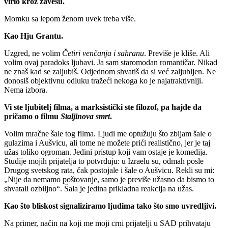
virio kroz zavesu.
Momku sa lepom ženom uvek treba više.
Kao Hju Grantu.
Uzgred, ne volim
Četiri venčanja i sahranu
. Previše je kliše. Ali
volim ovaj paradoks ljubavi. Ja sam staromodan romantičar. Nikad
ne znaš kad se zaljubiš. Odjednom shvatiš da si već zaljubljen. Ne
donosiš objektivnu odluku tražeći nekoga ko je najatraktivniji.
Nema izbora.
Vi ste ljubitelj filma, a marksistički ste filozof, pa hajde da
pričamo o filmu
Staljinova smrt
.
Volim mračne šale tog filma. Ljudi me optužuju što zbijam šale o
gulazima i Aušvicu, ali tome ne možete prići realistično, jer je taj
užas toliko ogroman. Jedini pristup koji vam ostaje je komedija.
Studije mojih prijatelja to potvrđuju: u Izraelu su, odmah posle
Drugog svetskog rata, čak postojale i šale o Aušvicu. Rekli su mi:
„Nije da nemamo poštovanje, samo je previše užasno da bismo to
shvatali ozbiljno“. Šala je jedina prikladna reakcija na užas.
Kao što bliskost signaliziramo ljudima tako što smo uvredljivi.
Na primer, način na koji me moji crni prijatelji u SAD prihvataju