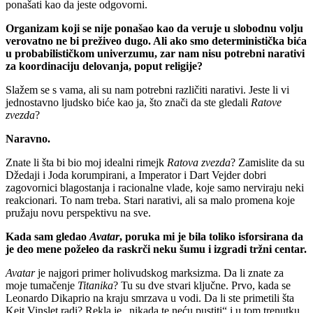
ponašati kao da jeste odgovorni.
Organizam koji se nije ponašao kao da veruje u slobodnu volju
verovatno ne bi preživeo dugo. Ali ako smo deterministička bića
u probabilističkom univerzumu, zar nam nisu potrebni narativi
za koordinaciju delovanja, poput religije?
Slažem se s vama, ali su nam potrebni različiti narativi. Jeste li vi
jednostavno ljudsko biće kao ja, što znači da ste gledali
Ratove
zvezda
?
Naravno.
Znate li šta bi bio moj idealni rimejk
Ratova zvezda
? Zamislite da su
Džedaji i Joda korumpirani, a Imperator i Dart Vejder dobri
zagovornici blagostanja i racionalne vlade, koje samo nerviraju neki
reakcionari. To nam treba. Stari narativi, ali sa malo promena koje
pružaju novu perspektivu na sve.
Kada sam gledao
Avatar
, poruka mi je bila toliko isforsirana da
je deo mene poželeo da raskrči neku šumu i izgradi tržni centar.
Avatar
je najgori primer holivudskog marksizma. Da li znate za
moje tumačenje
Titanika
? Tu su dve stvari ključne. Prvo, kada se
Leonardo Dikaprio na kraju smrzava u vodi. Da li ste primetili šta
Kejt Vinslet radi? Rekla je „nikada te neću pustiti“ i u tom trenutku