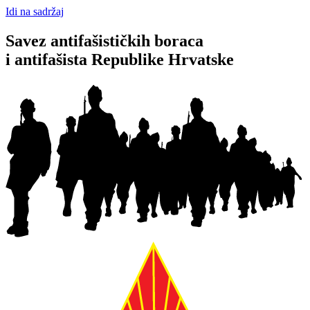
Idi na sadržaj
Savez antifašističkih boraca
i antifašista Republike Hrvatske