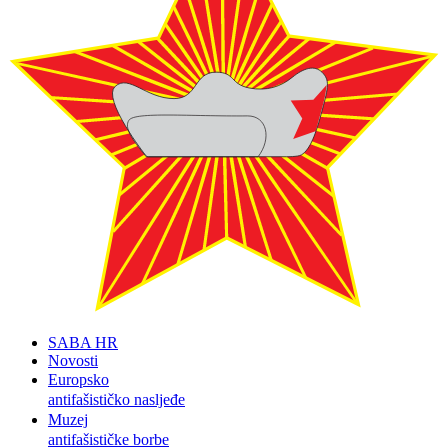
SABA HR
Novosti
Europsko
antifašističko nasljeđe
Muzej
antifašističke borbe