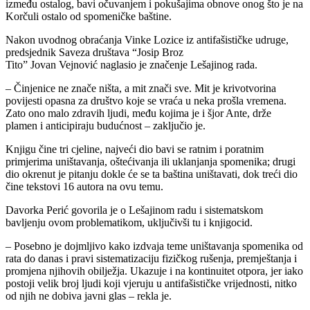
između ostalog, bavi očuvanjem i pokušajima obnove onog što je na
Korčuli ostalo od spomeničke baštine.
Nakon uvodnog obraćanja Vinke Lozice iz antifašističke udruge,
predsjednik Saveza društava “Josip Broz
Tito” Jovan Vejnović naglasio je značenje Lešajinog rada.
– Činjenice ne znače ništa, a mit znači sve. Mit je krivotvorina
povijesti opasna za društvo koje se vraća u neka prošla vremena.
Zato ono malo zdravih ljudi, među kojima je i šjor Ante, drže
plamen i anticipiraju budućnost – zaključio je.
Knjigu čine tri cjeline, najveći dio bavi se ratnim i poratnim
primjerima uništavanja, oštećivanja ili uklanjanja spomenika; drugi
dio okrenut je pitanju dokle će se ta baština uništavati, dok treći dio
čine tekstovi 16 autora na ovu temu.
Davorka Perić govorila je o Lešajinom radu i sistematskom
bavljenju ovom problematikom, uključivši tu i knjigocid.
– Posebno je dojmljivo kako izdvaja teme uništavanja spomenika od
rata do danas i pravi sistematizaciju fizičkog rušenja, premještanja i
promjena njihovih obilježja. Ukazuje i na kontinuitet otpora, jer iako
postoji velik broj ljudi koji vjeruju u antifašističke vrijednosti, nitko
od njih ne dobiva javni glas – rekla je.