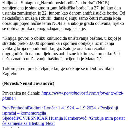
zbiljnosti. Sintagma „Narodnooslobodilačka borba“ (NOB)
zamijenjena je sintagmom „antifašistička borba“, a 27. jul kao dan
ustanka zamijenjen je 22. junom kao danom antifašističke borbe. Od
nekadašnjih muzeja i zbirki, danas djeluju samo četiri muzeja koja
obrađuju pojedinačne tema NOB-a, a iako je građa očuvana, rijetko
se dobiva prilika njenog izlaganja, naglasila je.
“Knjiga govori o obliku kulturocida uništavanja baštine, u kojoj je
stradalo preko 3.000 spomenika i spomen obilježja uz micanja
velikog broja nepodobnih knjiga. Zato je ona kao rezultat
dugogodišnjih napora djelo nezaobilazne lektire svakome tko želi
nešto znati o uništavanju baštine”, ocijenila je Mataušić.
Tokom jeseni predstavljanje knjige očekuje se u Dubrovniku i
Zagrebu.
(Novosti/Nenad Jovanović)
Poveznica na članak:
https://www.portalnovosti.com/sjor-ante-drzi-
plamen
Prev
Prethodni
Budimir Lončar 1.4.1924. – 1.9.2024. / Posljednji
ispraćaj – komemoracija
Sljedeći
POVJESNIČAR Husnija Kamberović: ‘Groblje mira postat
će zamjena za Bleiburg’
Next