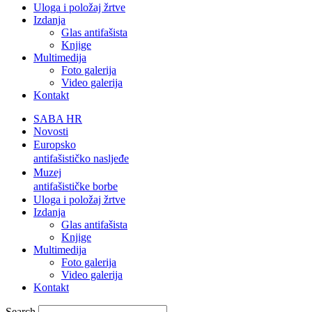
Uloga i položaj žrtve
Izdanja
Glas antifašista
Knjige
Multimedija
Foto galerija
Video galerija
Kontakt
SABA HR
Novosti
Europsko
antifašističko nasljeđe
Muzej
antifašističke borbe
Uloga i položaj žrtve
Izdanja
Glas antifašista
Knjige
Multimedija
Foto galerija
Video galerija
Kontakt
Search