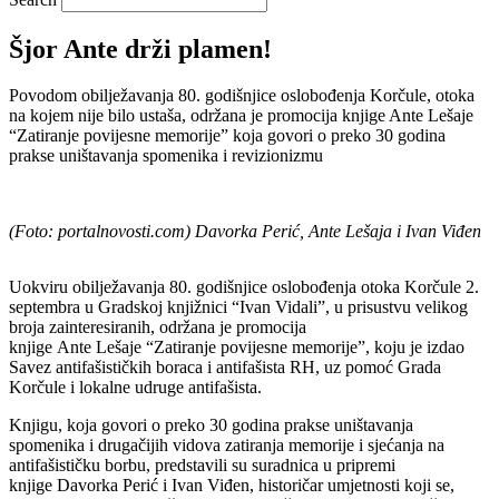
Šjor Ante drži plamen!
Povodom obilježavanja 80. godišnjice oslobođenja Korčule, otoka
na kojem nije bilo ustaša, održana je promocija knjige Ante Lešaje
“Zatiranje povijesne memorije” koja govori o preko 30 godina
prakse uništavanja spomenika i revizionizmu
(Foto: portalnovosti.com) Davorka Perić, Ante Lešaja i Ivan Viđen
Uokviru obilježavanja 80. godišnjice oslobođenja otoka Korčule 2.
septembra u Gradskoj knjižnici “Ivan Vidali”, u prisustvu velikog
broja zainteresiranih, održana je promocija
knjige Ante Lešaje “Zatiranje povijesne memorije”, koju je izdao
Savez antifašističkih boraca i antifašista RH, uz pomoć Grada
Korčule i lokalne udruge antifašista.
Knjigu, koja govori o preko 30 godina prakse uništavanja
spomenika i drugačijih vidova zatiranja memorije i sjećanja na
antifašističku borbu, predstavili su suradnica u pripremi
knjige Davorka Perić i Ivan Viđen, historičar umjetnosti koji se,