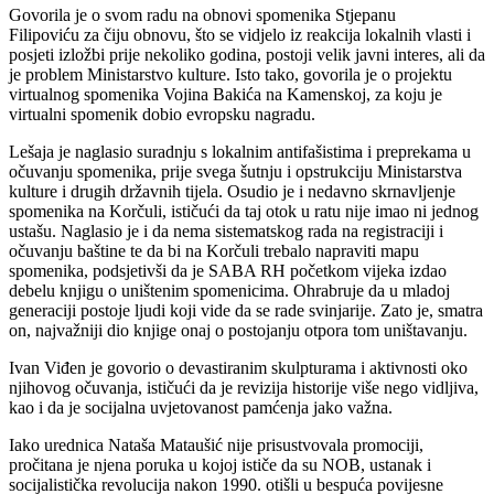
Govorila je o svom radu na obnovi spomenika Stjepanu
Filipoviću za čiju obnovu, što se vidjelo iz reakcija lokalnih vlasti i
posjeti izložbi prije nekoliko godina, postoji velik javni interes, ali da
je problem Ministarstvo kulture. Isto tako, govorila je o projektu
virtualnog spomenika Vojina Bakića na Kamenskoj, za koju je
virtualni spomenik dobio evropsku nagradu.
Lešaja je naglasio suradnju s lokalnim antifašistima i preprekama u
očuvanju spomenika, prije svega šutnju i opstrukciju Ministarstva
kulture i drugih državnih tijela. Osudio je i nedavno skrnavljenje
spomenika na Korčuli, ističući da taj otok u ratu nije imao ni jednog
ustašu. Naglasio je i da nema sistematskog rada na registraciji i
očuvanju baštine te da bi na Korčuli trebalo napraviti mapu
spomenika, podsjetivši da je SABA RH početkom vijeka izdao
debelu knjigu o uništenim spomenicima. Ohrabruje da u mladoj
generaciji postoje ljudi koji vide da se rade svinjarije. Zato je, smatra
on, najvažniji dio knjige onaj o postojanju otpora tom uništavanju.
Ivan Viđen je govorio o devastiranim skulpturama i aktivnosti oko
njihovog očuvanja, ističući da je revizija historije više nego vidljiva,
kao i da je socijalna uvjetovanost pamćenja jako važna.
Iako urednica Nataša Mataušić nije prisustvovala promociji,
pročitana je njena poruka u kojoj ističe da su NOB, ustanak i
socijalistička revolucija nakon 1990. otišli u bespuća povijesne