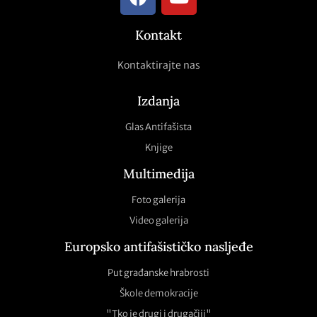
Kontakt
Kontaktirajte nas
Izdanja
Glas Antifašista
Knjige
Multimedija
Foto galerija
Video galerija
Europsko antifašističko nasljeđe
Put građanske hrabrosti
Škole demokracije
"Tko je drugi i drugačiji"