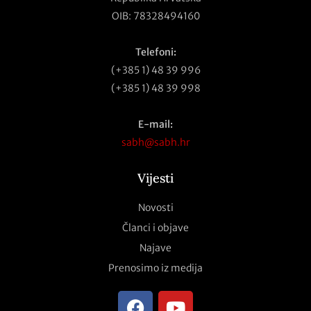
OIB: 78328494160
Telefoni:
(+385 1) 48 39 996
(+385 1) 48 39 998
E-mail:
sabh@sabh.hr
Vijesti
Novosti
Članci i objave
Najave
Prenosimo iz medija