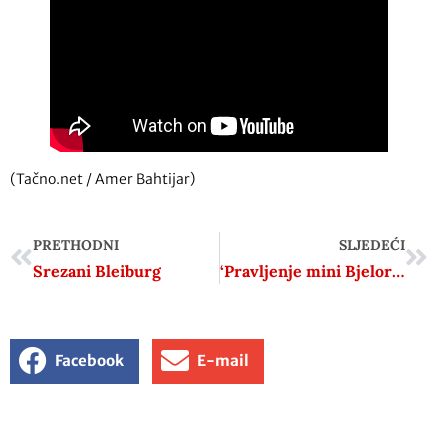
(Tačno.net / Amer Bahtijar)
PRETHODNI
SLJEDEĆI
Srezani Bleiburg
‘Pravljenje mini Bjelorusije od Republike Srpske’
Facebook
E-mail