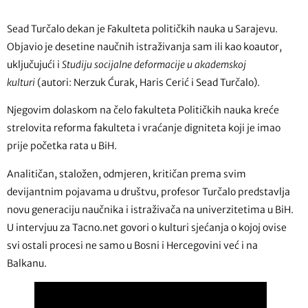
Sead Turčalo dekan je Fakulteta političkih nauka u Sarajevu.
Objavio je desetine naučnih istraživanja sam ili kao koautor,
uključujući i
Studiju socijalne deformacije u akademskoj
kulturi
(autori: Nerzuk Ćurak, Haris Cerić i Sead Turčalo).
Njegovim dolaskom na čelo fakulteta Političkih nauka kreće
strelovita reforma fakulteta i vraćanje digniteta koji je imao
prije početka rata u BiH.
Analitičan, staložen, odmjeren, kritičan prema svim
devijantnim pojavama u društvu, profesor Turčalo predstavlja
novu generaciju naučnika i istraživača na univerzitetima u BiH.
U intervjuu za Tacno.net govori o kulturi sjećanja o kojoj ovise
svi ostali procesi ne samo u Bosni i Hercegovini već i na
Balkanu.