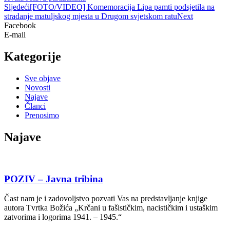
Sljedeći
[FOTO/VIDEO] Komemoracija Lipa pamti podsjetila na
stradanje matuljskog mjesta u Drugom svjetskom ratu
Next
Facebook
E-mail
Kategorije
Sve objave
Novosti
Najave
Članci
Prenosimo
Najave
POZIV – Javna tribina
Čast nam je i zadovoljstvo pozvati Vas na predstavljanje knjige
autora Tvrtka Božića „Krčani u fašističkim, nacističkim i ustaškim
zatvorima i logorima 1941. – 1945.“