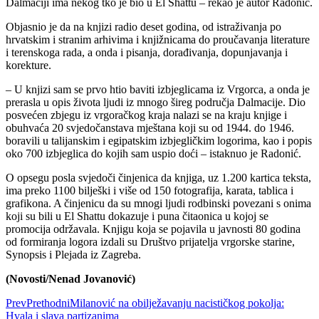
Dalmaciji ima nekog tko je bio u El Shattu – rekao je autor Radonić.
Objasnio je da na knjizi radio deset godina, od istraživanja po
hrvatskim i stranim arhivima i knjižnicama do proučavanja literature
i terenskoga rada, a onda i pisanja, dorađivanja, dopunjavanja i
korekture.
– U knjizi sam se prvo htio baviti izbjeglicama iz Vrgorca, a onda je
prerasla u opis života ljudi iz mnogo šireg područja Dalmacije. Dio
posvećen zbjegu iz vrgoračkog kraja nalazi se na kraju knjige i
obuhvaća 20 svjedočanstava mještana koji su od 1944. do 1946.
boravili u talijanskim i egipatskim izbjegličkim logorima, kao i popis
oko 700 izbjeglica do kojih sam uspio doći – istaknuo je Radonić.
O opsegu posla svjedoči činjenica da knjiga, uz 1.200 kartica teksta,
ima preko 1100 bilješki i više od 150 fotografija, karata, tablica i
grafikona. A činjenicu da su mnogi ljudi rodbinski povezani s onima
koji su bili u El Shattu dokazuje i puna čitaonica u kojoj se
promocija održavala. Knjigu koja se pojavila u javnosti 80 godina
od formiranja logora izdali su Društvo prijatelja vrgorske starine,
Synopsis i Plejada iz Zagreba.
(Novosti/Nenad Jovanović)
Prev
Prethodni
Milanović na obilježavanju nacističkog pokolja:
Hvala i slava partizanima