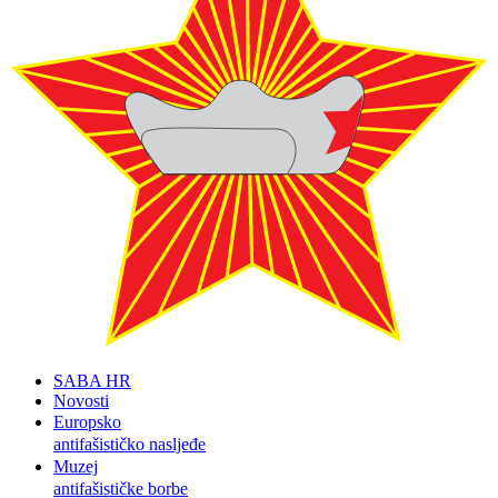
SABA HR
Novosti
Europsko
antifašističko nasljeđe
Muzej
antifašističke borbe