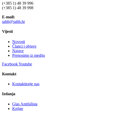
(+385 1) 48 39 996
(+385 1) 48 39 998
E-mail:
sabh@sabh.hr
Vijesti
Novosti
Članci i objave
Najave
Prenosimo iz medija
Facebook
Youtube
Kontakt
Kontaktirajte nas
Izdanja
Glas Antifašista
Knjige