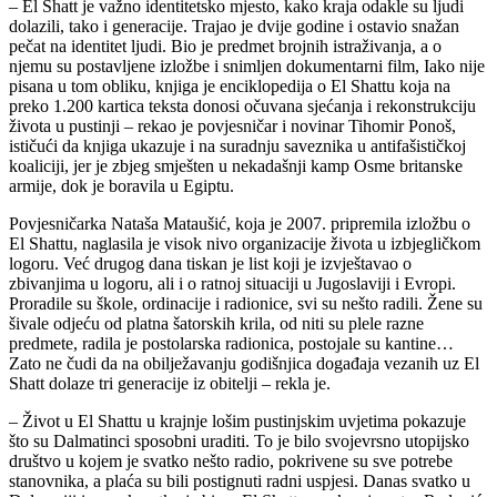
– El Shatt je važno identitetsko mjesto, kako kraja odakle su ljudi
dolazili, tako i generacije. Trajao je dvije godine i ostavio snažan
pečat na identitet ljudi. Bio je predmet brojnih istraživanja, a o
njemu su postavljene izložbe i snimljen dokumentarni film, Iako nije
pisana u tom obliku, knjiga je enciklopedija o El Shattu koja na
preko 1.200 kartica teksta donosi očuvana sjećanja i rekonstrukciju
života u pustinji – rekao je povjesničar i novinar Tihomir Ponoš,
ističući da knjiga ukazuje i na suradnju saveznika u antifašističkoj
koaliciji, jer je zbjeg smješten u nekadašnji kamp Osme britanske
armije, dok je boravila u Egiptu.
Povjesničarka Nataša Mataušić, koja je 2007. pripremila izložbu o
El Shattu, naglasila je visok nivo organizacije života u izbjegličkom
logoru. Već drugog dana tiskan je list koji je izvještavao o
zbivanjima u logoru, ali i o ratnoj situaciji u Jugoslaviji i Evropi.
Proradile su škole, ordinacije i radionice, svi su nešto radili. Žene su
šivale odjeću od platna šatorskih krila, od niti su plele razne
predmete, radila je postolarska radionica, postojale su kantine…
Zato ne čudi da na obilježavanju godišnjica događaja vezanih uz El
Shatt dolaze tri generacije iz obitelji – rekla je.
– Život u El Shattu u krajnje lošim pustinjskim uvjetima pokazuje
što su Dalmatinci sposobni uraditi. To je bilo svojevrsno utopijsko
društvo u kojem je svatko nešto radio, pokrivene su sve potrebe
stanovnika, a plaća su bili postignuti radni uspjesi. Danas svatko u