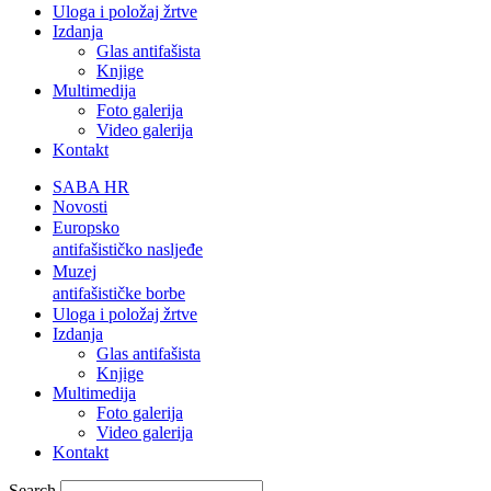
Uloga i položaj žrtve
Izdanja
Glas antifašista
Knjige
Multimedija
Foto galerija
Video galerija
Kontakt
SABA HR
Novosti
Europsko
antifašističko nasljeđe
Muzej
antifašističke borbe
Uloga i položaj žrtve
Izdanja
Glas antifašista
Knjige
Multimedija
Foto galerija
Video galerija
Kontakt
Search