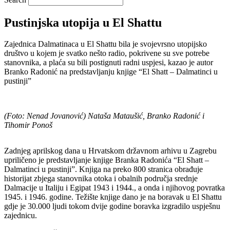
Pustinjska utopija u El Shattu
Zajednica Dalmatinaca u El Shattu bila je svojevrsno utopijsko
društvo u kojem je svatko nešto radio, pokrivene su sve potrebe
stanovnika, a plaća su bili postignuti radni uspjesi, kazao je autor
Branko Radonić na predstavljanju knjige “El Shatt – Dalmatinci u
pustinji”
(Foto: Nenad Jovanović) Nataša Mataušić, Branko Radonić i
Tihomir Ponoš
Zadnjeg aprilskog dana u Hrvatskom državnom arhivu u Zagrebu
upriličeno je predstavljanje knjige Branka Radonića “El Shatt –
Dalmatinci u pustinji”. Knjiga na preko 800 stranica obrađuje
historijat zbjega stanovnika otoka i obalnih područja srednje
Dalmacije u Italiju i Egipat 1943 i 1944., a onda i njihovog povratka
1945. i 1946. godine. Težište knjige dano je na boravak u El Shattu
gdje je 30.000 ljudi tokom dvije godine boravka izgradilo uspješnu
zajednicu.