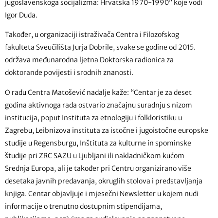
jugoslavenskoga socijalizma: Hrvatska 1970-1990” koje vodi
Igor Duda.
Također, u organizaciji istraživača Centra i Filozofskog
fakulteta Sveučilišta Jurja Dobrile, svake se godine od 2015.
održava međunarodna ljetna Doktorska radionica za
doktorande povijesti i srodnih znanosti.
O radu Centra Matošević nadalje kaže: “Centar je za deset
godina aktivnoga rada ostvario značajnu suradnju s nizom
institucija, poput Instituta za etnologiju i folkloristiku u
Zagrebu, Leibnizova instituta za istočne i jugoistočne europske
studije u Regensburgu, Inštituta za kulturne in spominske
študije pri ZRC SAZU u Ljubljani ili nakladničkom kućom
Srednja Europa, ali je također pri Centru organizirano više
desetaka javnih predavanja, okruglih stolova i predstavljanja
knjiga. Centar objavljuje i mjesečni Newsletter u kojem nudi
informacije o trenutno dostupnim stipendijama,