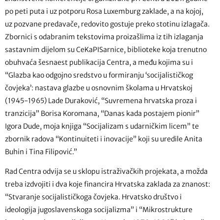
po peti puta i uz potporu Rosa Luxemburg zaklade, a na kojoj,
uz pozvane predavače, redovito gostuje preko stotinu izlagača.
Zbornici s odabranim tekstovima proizašlima iz tih izlaganja
sastavnim dijelom su CeKaPISarnice, biblioteke koja trenutno
obuhvaća šesnaest publikacija Centra, a među kojima su i
“Glazba kao odgojno sredstvo u formiranju ‘socijalističkog
čovjeka’: nastava glazbe u osnovnim školama u Hrvatskoj
(1945-1965) Lade Duraković, “Suvremena hrvatska proza i
tranzicija” Borisa Koromana, “Danas kada postajem pionir”
Igora Dude, moja knjiga “Socijalizam s udarničkim licem” te
zbornik radova “Kontinuiteti i inovacije” koji su uredile Anita
Buhin i Tina Filipović.”
Rad Centra odvija se u sklopu istraživačkih projekata, a možda
treba izdvojiti i dva koje financira Hrvatska zaklada za znanost:
“Stvaranje socijalističkoga čovjeka. Hrvatsko društvo i
ideologija jugoslavenskoga socijalizma” i “Mikrostrukture