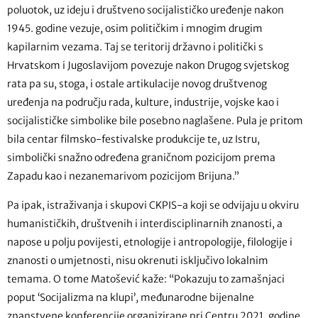
poluotok, uz ideju i društveno socijalističko uređenje nakon
1945. godine vezuje, osim političkim i mnogim drugim
kapilarnim vezama. Taj se teritorij državno i politički s
Hrvatskom i Jugoslavijom povezuje nakon Drugog svjetskog
rata pa su, stoga, i ostale artikulacije novog društvenog
uređenja na području rada, kulture, industrije, vojske kao i
socijalističke simbolike bile posebno naglašene. Pula je pritom
bila centar filmsko-festivalske produkcije te, uz Istru,
simbolički snažno određena graničnom pozicijom prema
Zapadu kao i nezanemarivom pozicijom Brijuna.”
Pa ipak, istraživanja i skupovi CKPIS-a koji se odvijaju u okviru
humanističkih, društvenih i interdisciplinarnih znanosti, a
napose u polju povijesti, etnologije i antropologije, filologije i
znanosti o umjetnosti, nisu okrenuti isključivo lokalnim
temama. O tome Matošević kaže: “Pokazuju to zamašnjaci
poput ‘Socijalizma na klupi’, međunarodne bijenalne
znanstvene konferencije organizirane pri Centru 2021. godine