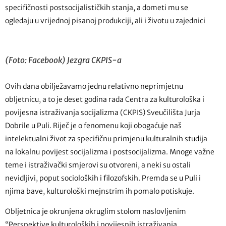
specifičnosti postsocijalističkih stanja, a dometi mu se
ogledaju u vrijednoj pisanoj produkciji, ali i životu u zajednici
(Foto: Facebook) Jezgra CKPIS-a
Ovih dana obilježavamo jednu relativno neprimjetnu
obljetnicu, a to je deset godina rada Centra za kulturološka i
povijesna istraživanja socijalizma (CKPIS) Sveučilišta Jurja
Dobrile u Puli. Riječ je o fenomenu koji obogaćuje naš
intelektualni život za specifičnu primjenu kulturalnih studija
na lokalnu povijest socijalizma i postsocijalizma. Mnoge važne
teme i istraživački smjerovi su otvoreni, a neki su ostali
nevidljivi, poput socioloških i filozofskih. Premda se u Puli i
njima bave, kulturološki mejnstrim ih pomalo potiskuje.
Obljetnica je okrunjena okruglim stolom naslovljenim
“Perspektive kulturoloških i povijesnih istraživanja