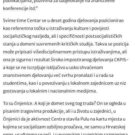
publikacijama, pozivima za sudjelovanje na znanstvene
konferencije itd.”
Svime time Centar se u deset godina djelovanja pozicionirao
kao referentna točka u istraživanju kulture i povijesti
socijalističkog nasljeđa, ali i specifičnosti postsocijalističkih
stanja u domeni suvremenih kritičkih studija. Takva se pozicija
može pripisati višedisciplinarnom pristupu istraživanjima, ali
ona je sigurno i rezultat široko impostiranog djelovanja CKPIS-
a koje se ne iscrpljuje isključivo u usko shvaćenom
znanstvenom djelovanju već svrhu pronalazi i u radu sa
studentima, kao i u povezivanju s lokalnom zajednicom uz niz
gostovanja u lokalnim i nacionalnim medijima.
To su činjenice. A koji je domet sveg tog truda? On se ogleda u
pisanim tragovima produkcije, ali i u životu u zajednici, u
činjenici da je aktivnost Centra stavila Pulu na kartu mjesta u
kojima se socijalizam ozbiljno proučava, ne samo u Hrvatskoj
nego, usuđujemo se reći, i u evropskim i svjetskim razmjerima.