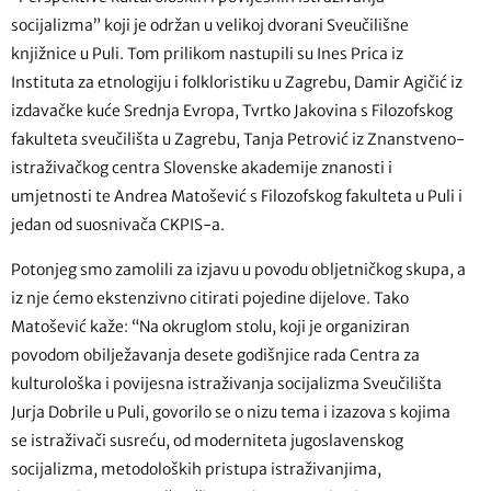
socijalizma” koji je održan u velikoj dvorani Sveučilišne
knjižnice u Puli. Tom prilikom nastupili su Ines Prica iz
Instituta za etnologiju i folkloristiku u Zagrebu, Damir Agičić iz
izdavačke kuće Srednja Evropa, Tvrtko Jakovina s Filozofskog
fakulteta sveučilišta u Zagrebu, Tanja Petrović iz Znanstveno-
istraživačkog centra Slovenske akademije znanosti i
umjetnosti te Andrea Matošević s Filozofskog fakulteta u Puli i
jedan od suosnivača CKPIS-a.
Potonjeg smo zamolili za izjavu u povodu obljetničkog skupa, a
iz nje ćemo ekstenzivno citirati pojedine dijelove. Tako
Matošević kaže: “Na okruglom stolu, koji je organiziran
povodom obilježavanja desete godišnjice rada Centra za
kulturološka i povijesna istraživanja socijalizma Sveučilišta
Jurja Dobrile u Puli, govorilo se o nizu tema i izazova s kojima
se istraživači susreću, od moderniteta jugoslavenskog
socijalizma, metodoloških pristupa istraživanjima,