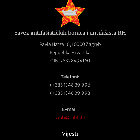
Savez antifašističkih boraca i antifašista RH
Pavla Hatza 16,
10000 Zagreb
Republika Hrvatska
OIB: 78328494160
Telefoni:
(+385 1) 48 39 996
(+385 1) 48 39 998
E-mail:
sabh@sabh.hr
Vijesti