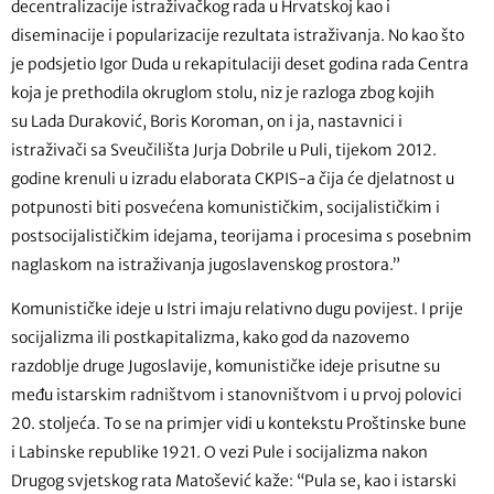
decentralizacije istraživačkog rada u Hrvatskoj kao i
diseminacije i popularizacije rezultata istraživanja. No kao što
je podsjetio Igor Duda u rekapitulaciji deset godina rada Centra
koja je prethodila okruglom stolu, niz je razloga zbog kojih
su Lada Duraković, Boris Koroman, on i ja, nastavnici i
istraživači sa Sveučilišta Jurja Dobrile u Puli, tijekom 2012.
godine krenuli u izradu elaborata CKPIS-a čija će djelatnost u
potpunosti biti posvećena komunističkim, socijalističkim i
postsocijalističkim idejama, teorijama i procesima s posebnim
naglaskom na istraživanja jugoslavenskog prostora.”
Komunističke ideje u Istri imaju relativno dugu povijest. I prije
socijalizma ili postkapitalizma, kako god da nazovemo
razdoblje druge Jugoslavije, komunističke ideje prisutne su
među istarskim radništvom i stanovništvom i u prvoj polovici
20. stoljeća. To se na primjer vidi u kontekstu Proštinske bune
i Labinske republike 1921. O vezi Pule i socijalizma nakon
Drugog svjetskog rata Matošević kaže: “Pula se, kao i istarski