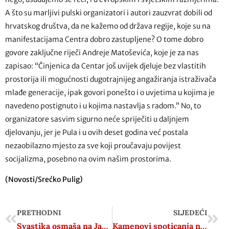
A što su marljivi pulski organizatori i autori zauzvrat dobili od
hrvatskog društva, da ne kažemo od država regije, koje su na
manifestacijama Centra dobro zastupljene? O tome dobro
govore zaključne riječi Andreje Matoševića, koje je za nas
zapisao: “Činjenica da Centar još uvijek djeluje bez vlastitih
prostorija ili mogućnosti dugotrajnijeg angažiranja istraživača
mlađe generacije, ipak govori ponešto i o uvjetima u kojima je
navedeno postignuto i u kojima nastavlja s radom.” No, to
organizatore sasvim sigurno neće spriječiti u daljnjem
djelovanju, jer je Pula i u ovih deset godina već postala
nezaobilazno mjesto za sve koji proučavaju povijest
socijalizma, posebno na ovim našim prostorima.
(Novosti/Srećko Pulig)
PRETHODNI
SLJEDEĆI
Svastika osmaša na Jarunu: Frende, glup si ako misliš da je fora ležati na ulici u formaciji kukastog križa
Kamenovi spoticanja na putu u Jadovno