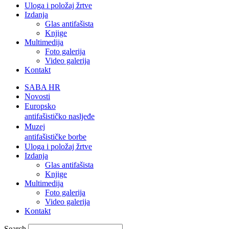
Uloga i položaj žrtve
Izdanja
Glas antifašista
Knjige
Multimedija
Foto galerija
Video galerija
Kontakt
SABA HR
Novosti
Europsko
antifašističko nasljeđe
Muzej
antifašističke borbe
Uloga i položaj žrtve
Izdanja
Glas antifašista
Knjige
Multimedija
Foto galerija
Video galerija
Kontakt
Search