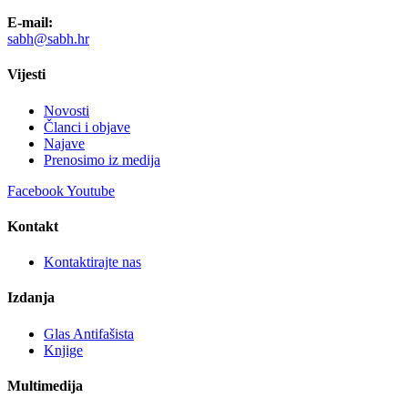
E-mail:
sabh@sabh.hr
Vijesti
Novosti
Članci i objave
Najave
Prenosimo iz medija
Facebook
Youtube
Kontakt
Kontaktirajte nas
Izdanja
Glas Antifašista
Knjige
Multimedija