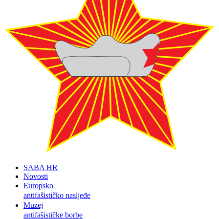
SABA HR
Novosti
Europsko
antifašističko nasljeđe
Muzej
antifašističke borbe