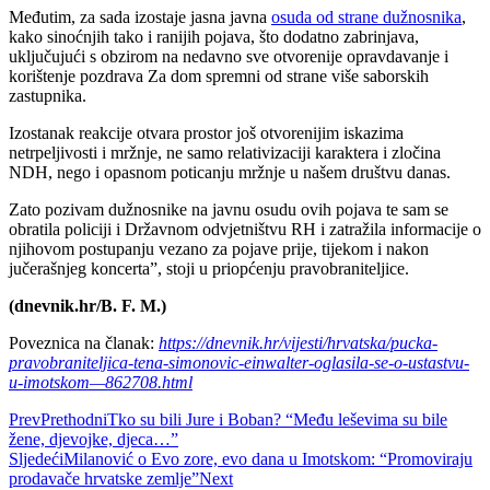
Međutim, za sada izostaje jasna javna
osuda od strane dužnosnika
,
kako sinoćnjih tako i ranijih pojava, što dodatno zabrinjava,
uključujući s obzirom na nedavno sve otvorenije opravdavanje i
korištenje pozdrava Za dom spremni od strane više saborskih
zastupnika.
Izostanak reakcije otvara prostor još otvorenijim iskazima
netrpeljivosti i mržnje, ne samo relativizaciji karaktera i zločina
NDH, nego i opasnom poticanju mržnje u našem društvu danas.
Zato pozivam dužnosnike na javnu osudu ovih pojava te sam se
obratila policiji i Državnom odvjetništvu RH i zatražila informacije o
njihovom postupanju vezano za pojave prije, tijekom i nakon
jučerašnjeg koncerta”, stoji u priopćenju pravobraniteljice.
(dnevnik.hr/B. F. M.)
Poveznica na članak:
https://dnevnik.hr/vijesti/hrvatska/pucka-
pravobraniteljica-tena-simonovic-einwalter-oglasila-se-o-ustastvu-
u-imotskom—862708.html
Prev
Prethodni
Tko su bili Jure i Boban? “Među leševima su bile
žene, djevojke, djeca…”
Sljedeći
Milanović o Evo zore, evo dana u Imotskom: “Promoviraju
prodavače hrvatske zemlje”
Next