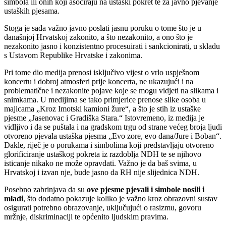
simbola ili onih koji asociraju na ustaški pokret te za javno pjevanje
ustaških pjesama.
Stoga je sada važno javno poslati jasnu poruku o tome što je u
današnjoj Hrvatskoj zakonito, a što nezakonito, a ono što je
nezakonito jasno i konzistentno procesuirati i sankcionirati, u skladu
s Ustavom Republike Hrvatske i zakonima.
Pri tome dio medija prenosi isključivo vijest o vrlo uspješnom
koncertu i dobroj atmosferi prije koncerta, ne ukazujući i na
problematične i nezakonite pojave koje se mogu vidjeti na slikama i
snimkama. U medijima se tako primjerice prenose slike osoba u
majicama „Kroz Imotski kamioni žure“, a što je stih iz ustaške
pjesme „Jasenovac i Gradiška Stara.“ Istovremeno, iz medija je
vidljivo i da se puštala i na gradskom trgu od strane većeg broja ljudi
otvoreno pjevala ustaška pjesma „Evo zore, evo dana/Jure i Boban“.
Dakle, riječ je o porukama i simbolima koji predstavljaju otvoreno
glorificiranje ustaškog pokreta iz razdoblja NDH te se njihovo
isticanje nikako ne može opravdati. Važno je da baš svima, u
Hrvatskoj i izvan nje, bude jasno da RH nije slijednica NDH.
Posebno zabrinjava da su
ove pjesme pjevali i simbole nosili i
mladi
, što dodatno pokazuje koliko je važno kroz obrazovni sustav
osigurati potrebno obrazovanje, uključujući o rasizmu, govoru
mržnje, diskriminaciji te općenito ljudskim pravima.