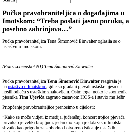
Pučka pravobraniteljica o događajima u
Imotskom: “Treba poslati jasnu poruku, a
posebno zabrinjava…”
Pučka pravobraniteljica Tena Šimonović Einwalter oglasila se o
ustaštvu u Imotskom.
(Foto: screenshot N1) Tena Šimonović Einwalter
Pučka pravobraniteljica
Tena Šimonović Einwalter
reagirala je
na
ustaštvo u Imotskom
, gdje su građani pjevali ustaške pjesme i
nosili odjeću s ustaškim znakovljem. Osim toga, netko je spomenik
pjesnika
Tina Ujevića
zagrnuo zastavom HOS-a i stavio mu šešir.
Priopćenje pravobraniteljice prenosimo u cijelosti:
“Kako se može vidjeti iz medija, jučerašnji koncert trojice pjevača
privukao je veliki broj ljudi, jedan dio kojih je dolazak u Imotski
shvatio kao prigodu za slobodno i otvoreno isticanje ustaških