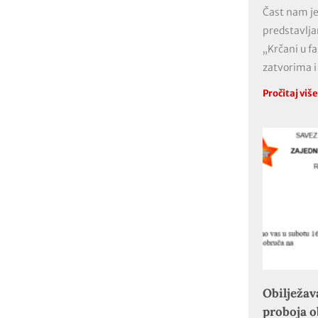
Čast nam je
predstavlja
„Krčani u f
zatvorima i
Pročitaj viš
Obilježav
proboja 