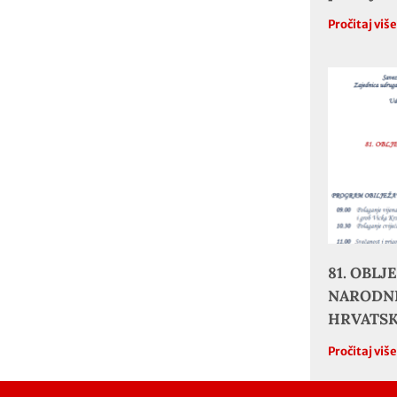
Pročitaj viš
81. OBL
NARODNE
HRVATS
Pročitaj viš