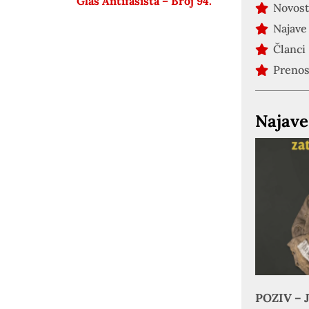
Glas Antifašista – Broj 94.
Novost
Najave
Članci
Preno
Najave
POZIV – J