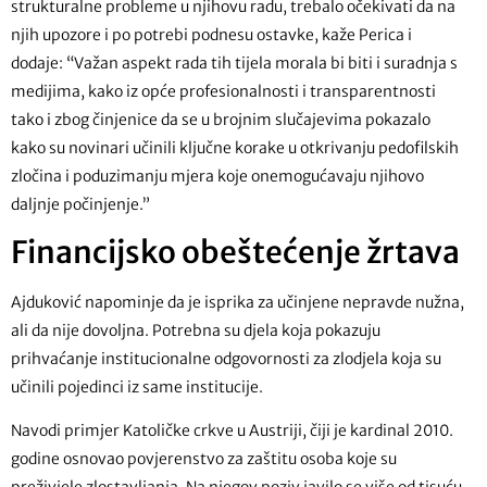
strukturalne probleme u njihovu radu, trebalo očekivati da na
njih upozore i po potrebi podnesu ostavke, kaže Perica i
dodaje: “Važan aspekt rada tih tijela morala bi biti i suradnja s
medijima, kako iz opće profesionalnosti i transparentnosti
tako i zbog činjenice da se u brojnim slučajevima pokazalo
kako su novinari učinili ključne korake u otkrivanju pedofilskih
zločina i poduzimanju mjera koje onemogućavaju njihovo
daljnje počinjenje.”
Financijsko obeštećenje žrtava
Ajduković napominje da je isprika za učinjene nepravde nužna,
ali da nije dovoljna. Potrebna su djela koja pokazuju
prihvaćanje institucionalne odgovornosti za zlodjela koja su
učinili pojedinci iz same institucije.
Navodi primjer Katoličke crkve u Austriji, čiji je kardinal 2010.
godine osnovao povjerenstvo za zaštitu osoba koje su