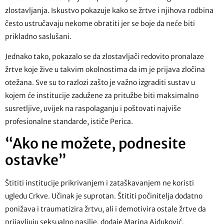
zlostavljanja. Iskustvo pokazuje kako se žrtve i njihova rodbina
često ustručavaju nekome obratiti jer se boje da neće biti
prikladno saslušani.
Jednako tako, pokazalo se da zlostavljači redovito pronalaze
žrtve koje žive u takvim okolnostima da im je prijava zločina
otežana. Sve su to razlozi zašto je važno izgraditi sustav u
kojem će institucije zadužene za pritužbe biti maksimalno
susretljive, uvijek na raspolaganju i poštovati najviše
profesionalne standarde, ističe Perica.
“Ako ne možete, podnesite
ostavke”
Štititi institucije prikrivanjem i zataškavanjem ne koristi
ugledu Crkve. Učinak je suprotan. Štititi počinitelja dodatno
ponižava i traumatizira žrtvu, ali i demotivira ostale žrtve da
prijavljuju seksualno nasilje, dodaje Marina Ajduković.