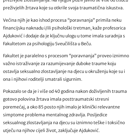
preživjele zlostavljanja. Na njegov poziv javilo se više od tisuću
preživjelih žrtava koje su otkrile svoja traumatična iskustva.
Većina njih je kao ishod procesa “poravnanja” primila neku
financijsku naknadu i/ili psihološki tretman, kaže profesorica
Ajduković i dodaje da je ključnu ulogu u tome imala suradnja s
Fakultetom za psihologiju Sveučilišta u Beču.
Fakultet je paralelno s procesom “poravnanja” proveo iznimno
važno istraživanje za razumijevanje duboke traume koju
ostavlja seksualno zlostavljanje na djecu u okruženju koje su i
ona i njihovi roditelji smatrali sigurnim.
Pokazalo se da je i više od 40 godina nakon doživljenih trauma
gotovo polovina žrtava imala posttraumatski stresni
poremećaj, a oko 85 posto njih imalo je klinički relevantne
simptome problema mentalnog zdravlja. Posljedice
seksualnog zlostavljanja na djecu su iznimno teške i toksično
utječu na njihov cijeli život, zaključuje Ajduković.