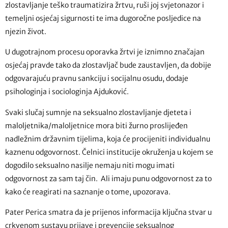
zlostavljanje teško traumatizira žrtvu, ruši joj svjetonazor i
temeljni osjećaj sigurnosti te ima dugoročne posljedice na
njezin život.
U dugotrajnom procesu oporavka žrtvi je iznimno značajan
osjećaj pravde tako da zlostavljač bude zaustavljen, da dobije
odgovarajuću pravnu sankciju i socijalnu osudu, dodaje
psihologinja i sociologinja Ajduković.
Svaki slučaj sumnje na seksualno zlostavljanje djeteta i
maloljetnika/maloljetnice mora biti žurno proslijeđen
nadležnim državnim tijelima, koja će procijeniti individualnu
kaznenu odgovornost. Čelnici institucije okruženja u kojem se
dogodilo seksualno nasilje nemaju niti mogu imati
odgovornost za sam taj čin. Ali imaju punu odgovornost za to
kako će reagirati na saznanje o tome, upozorava.
Pater Perica smatra da je prijenos informacija ključna stvar u
crkvenom sustavu prijave i prevencije seksualnog