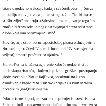
Izjave u nedavnom slučaju kada je svećenik osumnjičen za
pedofiliju ostavljen za vrijeme istrage u župi “jer bi mu se
srušio svijet” pokazuju suštinsko nerazumijevanje toga što
znači biti žrtva seksualnog zlostavljanja djeteta od strane
osobe koja ima nerazmjernu moć.
Štoviše, to je otpor poruci apostolskog pisma o slučajevima
zlostavljanja u Crkvi “Vos estis lux mundi” (Vi ste svjetlost
svijeta), smatra profesorica Ajduković.
Stanko Perica izražava uvjerenje kako će nedavni istup
nadbiskupa Hranića, u kojem je priznao greške u postupanju
glede svećenika Zlatka Rajčevca, potaknuti na žurno
osnaživanje kapaciteta u sustavu prijave i u svim ostalim
hrvatskim (nad)biskupijama.
“Ako se to ne dogodi, ukazao bih na primjer isusovca Hansa
Zollnera, koji je nedavno napustio Papinsko povjerenstvo za