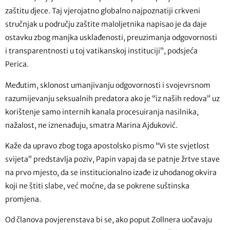
zaštitu djece. Taj vjerojatno globalno najpoznatiji crkveni
stručnjak u području zaštite maloljetnika napisao je da daje
ostavku zbog manjka usklađenosti, preuzimanja odgovornosti
i transparentnosti u toj vatikanskoj instituciji”, podsjeća
Perica.
Međutim, sklonost umanjivanju odgovornosti i svojevrsnom
razumijevanju seksualnih predatora ako je “iz naših redova” uz
korištenje samo internih kanala procesuiranja nasilnika,
nažalost, ne iznenađuju, smatra Marina Ajduković.
Kaže da upravo zbog toga apostolsko pismo “Vi ste svjetlost
svijeta” predstavlja poziv, Papin vapaj da se patnje žrtve stave
na prvo mjesto, da se institucionalno izađe iz uhodanog okvira
koji ne štiti slabe, već moćne, da se pokrene suštinska
promjena.
Od članova povjerenstava bi se, ako poput Zollnera uočavaju