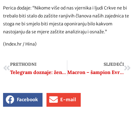
Perica dodaje: “Nikome više od nas vjernika i ljudi Crkve ne bi
trebalo biti stalo do zaštite ranjivih članova naših zajednica te
stoga ne bi smjelo biti mjesta oponiranju bilo kakvom
nastojanju da se mjere zaštite analiziraju i osnaže.”
(Index.hr / Hina)
PRETHODNI
SLJEDEĆI
Telegram doznaje: žena koja tvrdi da je ustaški logor za djecu zapravo bio prihvatilište, u utorak bi mogla postati dekanica
Macron – šampion Evrope kakva je mogla biti
Facebook
E-mail