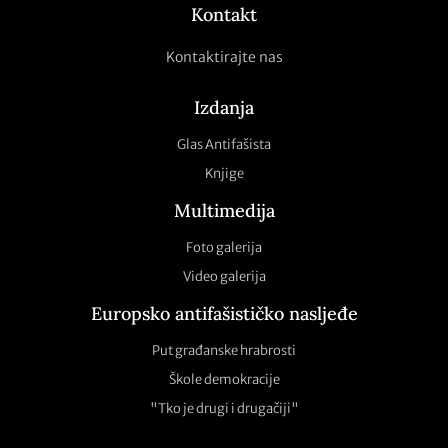
Kontakt
Kontaktirajte nas
Izdanja
Glas Antifašista
Knjige
Multimedija
Foto galerija
Video galerija
Europsko antifašističko nasljeđe
Put građanske hrabrosti
Škole demokracije
"Tko je drugi i drugačiji"