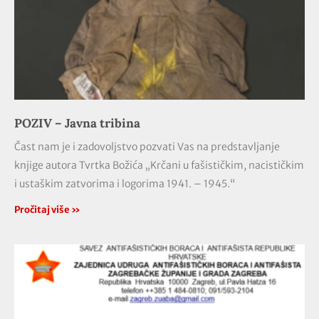
POZIV – Javna tribina
Čast nam je i zadovoljstvo pozvati Vas na predstavljanje
knjige autora Tvrtka Božića „Krčani u fašističkim, nacističkim
i ustaškim zatvorima i logorima 1941. – 1945.“
Pročitaj više »