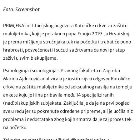
Foto: Screenshot
PRIMJENA institucijskog odgovora Katoličke crkve za zaštitu
maloljetnika, koji je potaknuo papa Franjo 2019., u Hrvatskoj
je prema mišljenju stručnjaka tek na početku i trebat će puno
hrabrosti, posvećenosti i sućuti sa žrtvama da novi pristup
zaživi u svim biskupijama.
Psihologinja i sociologinja s Pravnog fakulteta u Zagrebu
Marina Ajduković analizirala je institucijski odgovor Katoličke
crkve na zaštitu maloljetnika od seksualnog nasilja na temelju
ankete koju je Hina pribavila među 14 specijaliziranih
(nad)biskupijskih subjekata. Zaključila je da je na prvi pogled
sve u redu jer su pokrenute određene pripreme, ali je uočila niz
problema i nedostataka zbog kojih smatra da je taj proces tek
na početku.