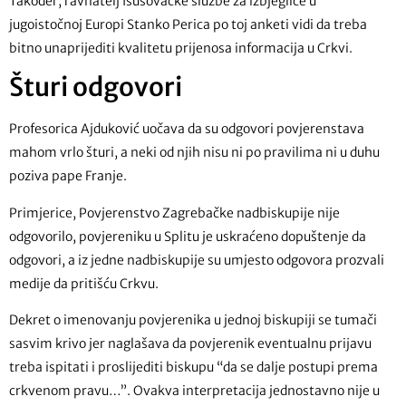
Također, ravnatelj Isusovačke službe za izbjeglice u
jugoistočnoj Europi Stanko Perica po toj anketi vidi da treba
bitno unaprijediti kvalitetu prijenosa informacija u Crkvi.
Šturi odgovori
Profesorica Ajduković uočava da su odgovori povjerenstava
mahom vrlo šturi, a neki od njih nisu ni po pravilima ni u duhu
poziva pape Franje.
Primjerice, Povjerenstvo Zagrebačke nadbiskupije nije
odgovorilo, povjereniku u Splitu je uskraćeno dopuštenje da
odgovori, a iz jedne nadbiskupije su umjesto odgovora prozvali
medije da pritišću Crkvu.
Dekret o imenovanju povjerenika u jednoj biskupiji se tumači
sasvim krivo jer naglašava da povjerenik eventualnu prijavu
treba ispitati i proslijediti biskupu “da se dalje postupi prema
crkvenom pravu…”. Ovakva interpretacija jednostavno nije u