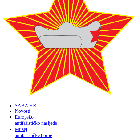
SABA HR
Novosti
Europsko
antifašističko nasljeđe
Muzej
antifašističke borbe