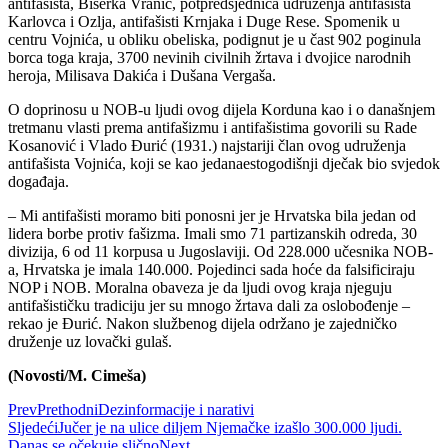
antifašista, Biserka Vranić, potpredsjednica udruženja antifašista
Karlovca i Ozlja, antifašisti Krnjaka i Duge Rese. Spomenik u
centru Vojnića, u obliku obeliska, podignut je u čast 902 poginula
borca toga kraja, 3700 nevinih civilnih žrtava i dvojice narodnih
heroja, Milisava Dakića i Dušana Vergaša.
O doprinosu u NOB-u ljudi ovog dijela Korduna kao i o današnjem
tretmanu vlasti prema antifašizmu i antifašistima govorili su Rade
Kosanović i Vlado Đurić (1931.) najstariji član ovog udruženja
antifašista Vojnića, koji se kao jedanaestogodišnji dječak bio svjedok
događaja.
– Mi antifašisti moramo biti ponosni jer je Hrvatska bila jedan od
lidera borbe protiv fašizma. Imali smo 71 partizanskih odreda, 30
divizija, 6 od 11 korpusa u Jugoslaviji. Od 228.000 učesnika NOB-
a, Hrvatska je imala 140.000. Pojedinci sada hoće da falsificiraju
NOP i NOB. Moralna obaveza je da ljudi ovog kraja njeguju
antifašističku tradiciju jer su mnogo žrtava dali za oslobođenje –
rekao je Đurić. Nakon službenog dijela održano je zajedničko
druženje uz lovački gulaš.
(Novosti/M. Cimeša)
Prev
Prethodni
Dezinformacije i narativi
Sljedeći
Jučer je na ulice diljem Njemačke izašlo 300.000 ljudi.
Danas se očekuje slično
Next