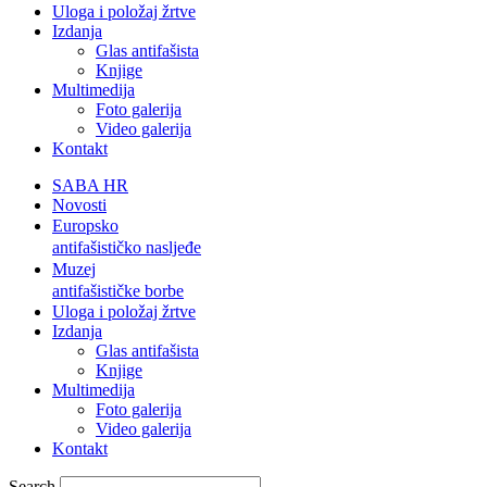
Uloga i položaj žrtve
Izdanja
Glas antifašista
Knjige
Multimedija
Foto galerija
Video galerija
Kontakt
SABA HR
Novosti
Europsko
antifašističko nasljeđe
Muzej
antifašističke borbe
Uloga i položaj žrtve
Izdanja
Glas antifašista
Knjige
Multimedija
Foto galerija
Video galerija
Kontakt
Search