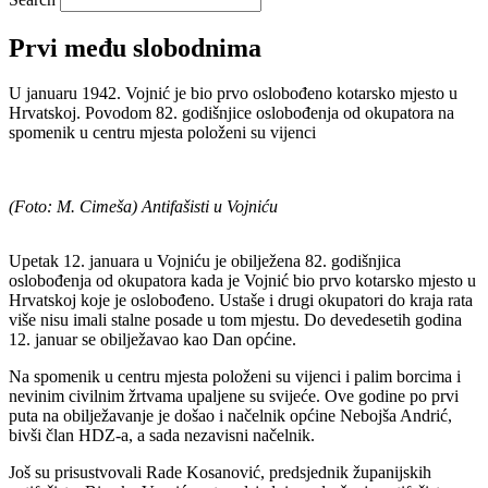
Prvi među slobodnima
U januaru 1942. Vojnić je bio prvo oslobođeno kotarsko mjesto u
Hrvatskoj. Povodom 82. godišnjice oslobođenja od okupatora na
spomenik u centru mjesta položeni su vijenci
(Foto: M. Cimeša) Antifašisti u Vojniću
Upetak 12. januara u Vojniću je obilježena 82. godišnjica
oslobođenja od okupatora kada je Vojnić bio prvo kotarsko mjesto u
Hrvatskoj koje je oslobođeno. Ustaše i drugi okupatori do kraja rata
više nisu imali stalne posade u tom mjestu. Do devedesetih godina
12. januar se obilježavao kao Dan općine.
Na spomenik u centru mjesta položeni su vijenci i palim borcima i
nevinim civilnim žrtvama upaljene su svijeće. Ove godine po prvi
puta na obilježavanje je došao i načelnik općine Nebojša Andrić,
bivši član HDZ-a, a sada nezavisni načelnik.
Još su prisustvovali Rade Kosanović, predsjednik županijskih