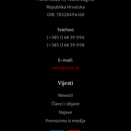
Republika Hrvatska
OIB: 78328494160
Telefoni:
(+385 1) 48 39 996
(+385 1) 48 39 998
E-mail:
sabh@sabh.hr
Vijesti
Novosti
Članci i objave
Najave
Prenosimo iz medija