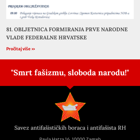
81. OBLJETNICA FORMIRANJA PRVE NARODNE
VLADE FEDERALNE HRVATSKE
Pročitaj više »
"Smrt fašizmu, sloboda narodu!"
Savez antifašističkih boraca i antifašista RH
Pavla Hatza 16,
10000 Zagreb