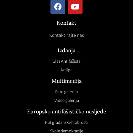
Kontakt
Kontaktirajte nas
Izdanja
Glas Antifašista
Knjige
Multimedija
Foto galerija
Video galerija
Europsko antifašističko nasljeđe
Put građanske hrabrosti
Škole demokracije