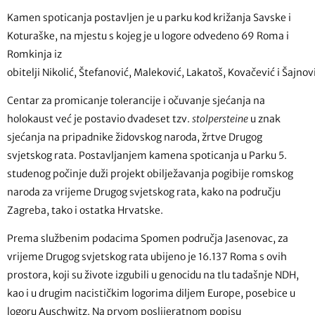
Kamen spoticanja postavljen je u parku kod križanja Savske i
Koturaške, na mjestu s kojeg je u logore odvedeno 69 Roma i
Romkinja iz
obitelji Nikolić, Štefanović, Maleković, Lakatoš, Kovačević i Šajnov
Centar za promicanje tolerancije i očuvanje sjećanja na
holokaust već je postavio dvadeset tzv.
stolpersteine
u znak
sjećanja na pripadnike židovskog naroda, žrtve Drugog
svjetskog rata. Postavljanjem kamena spoticanja u Parku 5.
studenog počinje duži projekt obilježavanja pogibije romskog
naroda za vrijeme Drugog svjetskog rata, kako na području
Zagreba, tako i ostatka Hrvatske.
Prema službenim podacima Spomen područja Jasenovac, za
vrijeme Drugog svjetskog rata ubijeno je 16.137 Roma s ovih
prostora, koji su živote izgubili u genocidu na tlu tadašnje NDH,
kao i u drugim nacističkim logorima diljem Europe, posebice u
logoru Auschwitz. Na prvom poslijeratnom popisu