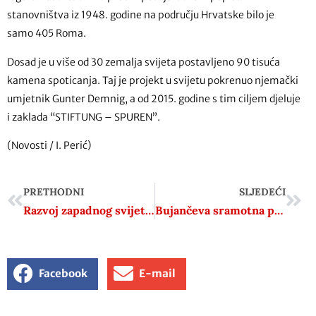
stanovništva iz 1948. godine na području Hrvatske bilo je
samo 405 Roma.
Dosad je u više od 30 zemalja svijeta postavljeno 90 tisuća
kamena spoticanja. Taj je projekt u svijetu pokrenuo njemački
umjetnik Gunter Demnig, a od 2015. godine s tim ciljem djeluje
i zaklada “STIFTUNG – SPUREN”.
(Novosti / I. Perić)
PRETHODNI
SLJEDEĆI
Razvoj zapadnog svijeta – od 18. stoljeća do danas
Bujančeva sramotna poruka Miloradu Pupovcu
Facebook
E-mail