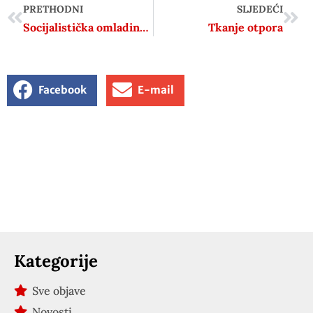
PRETHODNI
SLJEDEĆI
Socijalistička omladina Hrvatske ostala bez zadnjeg stana
Tkanje otpora
Facebook
E-mail
Kategorije
Sve objave
Novosti