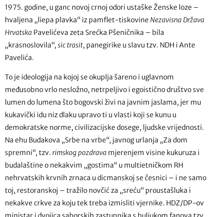
1975. godine, u ganc novoj crnoj odori ustaške Ženske loze –
hvaljena „liepa plavka“ iz pamflet-tiskovine
Nezavisna Država
Hrvatska
Pavelićeva zeta Srećka Pšeničnika – bila
„krasnoslovila“,
sic trasit
, panegirike u slavu tzv. NDH i Ante
Pavelića.
To je ideologija na kojoj se okuplja šareno i uglavnom
međusobno vrlo nesložno, netrpeljivo i egoistično društvo sve
lumen do lumena što bogovski živi na javnim jaslama, jer mu
kukavički idu niz dlaku upravo ti u vlasti koji se kunu u
demokratske norme, civilizacijske dosege, ljudske vrijednosti.
Na ehu Budakova „Srbe na vrbe“, javnog urlanja „Za dom
spremni“, tzv.
rimskog pozdrava
mjerenjem visine kukuruza i
budalaštine o nekakvim „gostima“ u multietničkom RH
nehrvatskih krvnih zrnaca u dicmanskoj se česnici – i ne samo
toj, restoranskoj – tražilo novčić za „sreću“ proustašluka i
nekakve crkve za koju tek treba izmisliti vjernike. HDZ/DP-ov
ministar i dvojica saborskih zastupnika s buljukom fanova tzv.