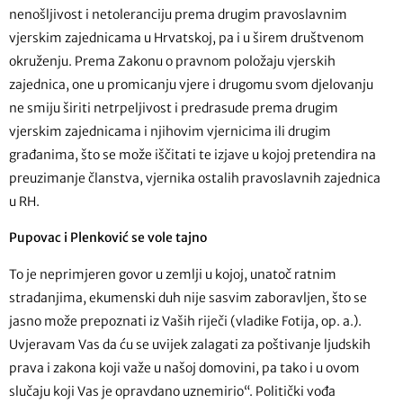
nenošljivost i netoleranciju prema drugim pravoslavnim
vjerskim zajednicama u Hrvatskoj, pa i u širem društvenom
okruženju. Prema Zakonu o pravnom položaju vjerskih
zajednica, one u promicanju vjere i drugomu svom djelovanju
ne smiju širiti netrpeljivost i predrasude prema drugim
vjerskim zajednicama i njihovim vjernicima ili drugim
građanima, što se može iščitati te izjave u kojoj pretendira na
preuzimanje članstva, vjernika ostalih pravoslavnih zajednica
u RH.
Pupovac i Plenković se vole tajno
To je neprimjeren govor u zemlji u kojoj, unatoč ratnim
stradanjima, ekumenski duh nije sasvim zaboravljen, što se
jasno može prepoznati iz Vaših riječi (vladike Fotija, op. a.).
Uvjeravam Vas da ću se uvijek zalagati za poštivanje ljudskih
prava i zakona koji važe u našoj domovini, pa tako i u ovom
slučaju koji Vas je opravdano uznemirio“. Politički vođa