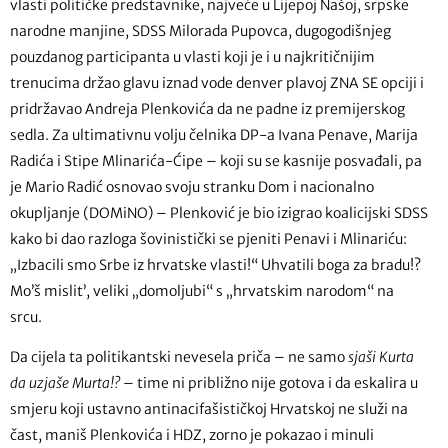
vlasti političke predstavnike, najveće u Lijepoj Našoj, srpske
narodne manjine, SDSS Milorada Pupovca, dugogodišnjeg
pouzdanog participanta u vlasti koji je i u najkritičnijim
trenucima držao glavu iznad vode denver plavoj ZNA SE opciji i
pridržavao Andreja Plenkovića da ne padne iz premijerskog
sedla. Za ultimativnu volju čelnika DP-a Ivana Penave, Marija
Radića i Stipe Mlinarića-Ćipe – koji su se kasnije posvađali, pa
je Mario Radić osnovao svoju stranku Dom i nacionalno
okupljanje (DOMiNO) – Plenković je bio izigrao koalicijski SDSS
kako bi dao razloga šovinistički se pjeniti Penavi i Mlinariću:
„Izbacili smo Srbe iz hrvatske vlasti!“ Uhvatili boga za bradu!?
Mo’š mislit’, veliki „domoljubi“ s „hrvatskim narodom“ na
srcu.
Da cijela ta politikantski nevesela priča – ne samo
sjaši Kurta
da uzjaše Murta!?
– time ni približno nije gotova i da eskalira u
smjeru koji ustavno antinacifašističkoj Hrvatskoj ne služi na
čast, maniš Plenkovića i HDZ, zorno je pokazao i minuli