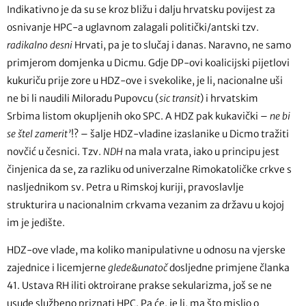
Indikativno je da su se kroz bližu i dalju hrvatsku povijest za
osnivanje HPC-a uglavnom zalagali politički/antski tzv.
radikalno desni
Hrvati, pa je to slučaj i danas. Naravno, ne samo
primjerom domjenka u Dicmu. Gdje DP-ovi koalicijski pijetlovi
kukuriču prije zore u HDZ-ove i svekolike, je li, nacionalne uši
ne bi li naudili Miloradu Pupovcu (
sic transit
) i hrvatskim
Srbima listom okupljenih oko SPC. A HDZ pak kukavički –
ne bi
se štel zamerit’
!? – šalje HDZ-vladine izaslanike u Dicmo tražiti
novčić u česnici. Tzv.
NDH
na mala vrata, iako u principu jest
činjenica da se, za razliku od univerzalne Rimokatoličke crkve s
nasljednikom sv. Petra u Rimskoj kuriji, pravoslavlje
strukturira u nacionalnim crkvama vezanim za državu u kojoj
im je jedište.
HDZ-ove vlade, ma koliko manipulativne u odnosu na vjerske
zajednice i licemjerne
glede&unatoč
dosljedne primjene članka
41. Ustava RH iliti oktroirane prakse sekularizma, još se ne
usude službeno priznati HPC. Pa će, je li, ma što mislio o