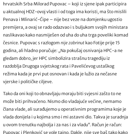
hrvatskih Srba Milorad Pupovac – koji iz sjene ipak participira
u aktualnoj HDZ-ovoj vlasti i od toga ima koristi, ma što mislili
Penava i Mlinarić-Ćipe – nije bez veze na domjenku ugostio
premijera, a ovaj se rado odazvao i s buljukom svojih ministara
naslikavao kako nasmiješen od uha do uha trga poveliki komad
česnice. Pupovac s razlogom
nije zabrinut
kao Fotije prije 15
godina, ali hladno poručuje: „Na pokušaj osnivanja HPC-a ne
gledam dobro, jer HPC simbolizira strašnu tragediju iz
razdoblja Drugoga svjetskog rata i Pavelićevog ustaškog
režima kada je prvi put osnovan i kada je lužio za nečasne
vjerske i političke ciljeve.
Tako da oni koji to obnavljaju moraju biti svjesni zašto to ne
može biti prihvaćeno. Nismo dio vladajuće većine, nemamo
člana vlade, ali surađujemo u operativnim programima koje je
vlada donijela i u kojima smo i mi astavni dio. Takva je suradnja
u ovom trenutku najbolja i za nas i za vladu“. Račun je račun:
Pupovac i Plenković se vole tajno. Dakle, nije sve baš tako kako