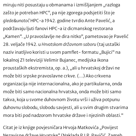
miruju niti posustaju u obmanama i izmišljanjem „razloga
zašto je potreban HPC“, pa nije zgorega podsjetiti što je
glede&unatoč
HPC-a 1942. godine tvrdio Ante Pavelić, a
podržavaju ljuti fanovi HPC-a iz dicmanskog restorana
„Kamen“. „U pravoslavlje ne dira nitko“, pametovao je Pavelić
28. veljače 1942. u
Hrvatskom državnom saboru
(taj ustaški
naziv inatljivo koristi u svom pamflet- formatu „Bujici“ na
lokalnoj Z1 televiziji Velimir Bujanec, medijska ikona
proustaških ekstremista, op. a.), „ali u hrvatskoj državi ne
može biti srpske pravoslavne crkve. (…) Ako crkvena
organizacija nije internacionalna, ako je partikularna, onda
može biti samo nacionalna hrvatska, onda može biti samo
takva, koja u svome duhovnom životu vrši i uživa potpunu
duhovnu slobodu, slobodu savjesti, ali u svim drugim stvarima
mora biti pod nadzorom hrvatske države i njezinih oblasti.“
Citat je iz knjige povjesničara Hrvoja Matkovića „Povijest
Nezavisne države Hrvatske“ (Naklada P.I.P. Pavičić, Zagreb