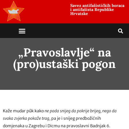
Savez antifašističkih boraca
i antifašista Republike
Hrvatske
„Pravoslavlje“ na
(pro)ustaški pogon
Kaže mudar pûk kako
ne pada snijeg da pokrije brijeg, nego da
svaka zvjerka pokaže trag
, pa je i snijeg predbožićnih
domjenaka u Zagrebu i Dicmu na pravoslavni Badnjak 6.