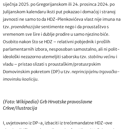
siječnja 2025. po Gregorijanskom ili 24. prosinca 2024. po
Julijanskom kalendaru iksti put pokazao i domaćoj i stranoj
javnosti ne samo to da HDZ-Plenkovićeva vlast nije imuna na
tzv.
proendehazijske
sentimente nego i da proustaštvo s
vremenom sve šire i dublje prodire u samo njezino biće.
Osobito nakon što se HDZ – relativni pobjednik i prošlih
parlamentarnih izbora, nesposoban samostalno, ali ni polit-
ideološki nezazorno utemeljiti saborsku tzv.
stabilnu većinu
i
vladu – pristao slizati s proustaškim/protusrpskim
Domovinskim pokretom (DP) u tzv.
neprincipijelnu trgovačko-
imovinsku koaliciju
.
(Foto: Wikipedia) Grb Hrvatske pravoslavne
Crkve/Ilustracija
I, uvjetovano iz DP-a, izbaciti iz trećemandatne HDZ-ove