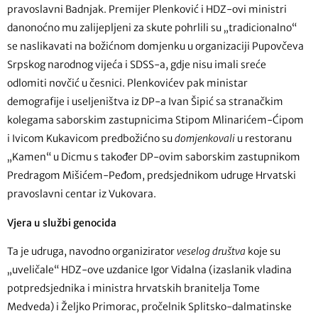
pravoslavni Badnjak. Premijer Plenković i HDZ-ovi ministri
danonoćno mu zalijepljeni za skute pohrlili su „tradicionalno“
se naslikavati na božićnom domjenku u organizaciji Pupovčeva
Srpskog narodnog vijeća i SDSS-a, gdje nisu imali sreće
odlomiti novčić u česnici. Plenkovićev pak ministar
demografije i useljeništva iz DP-a Ivan Šipić sa stranačkim
kolegama saborskim zastupnicima Stipom Mlinarićem-Ćipom
i Ivicom Kukavicom predbožićno su
domjenkovali
u restoranu
„Kamen“ u Dicmu s također DP-ovim saborskim zastupnikom
Predragom Mišićem-Peđom, predsjednikom udruge Hrvatski
pravoslavni centar iz Vukovara.
Vjera u službi genocida
Ta je udruga, navodno organizirator
veselog društva
koje su
„uveličale“ HDZ-ove uzdanice Igor Vidalna (izaslanik vladina
potpredsjednika i ministra hrvatskih branitelja Tome
Medveda) i Željko Primorac, pročelnik Splitsko-dalmatinske