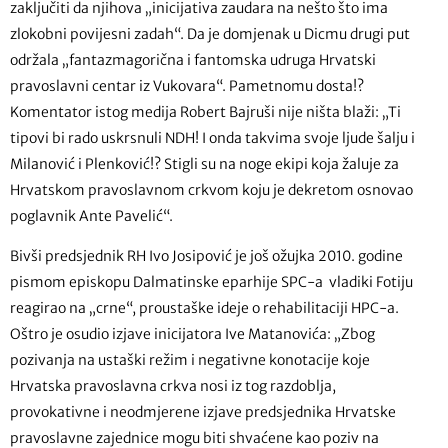
zaključiti da njihova „inicijativa zaudara na nešto što ima
zlokobni povijesni zadah“. Da je domjenak u Dicmu drugi put
održala „fantazmagorična i fantomska udruga Hrvatski
pravoslavni centar iz Vukovara“. Pametnomu dosta!?
Komentator istog medija Robert Bajruši nije ništa blaži: „Ti
tipovi bi rado uskrsnuli NDH! I onda takvima svoje ljude šalju i
Milanović i Plenković!? Stigli su na noge ekipi koja žaluje za
Hrvatskom pravoslavnom crkvom koju je dekretom osnovao
poglavnik Ante Pavelić“.
Bivši predsjednik RH Ivo Josipović je još ožujka 2010. godine
pismom episkopu Dalmatinske eparhije SPC-a vladiki Fotiju
reagirao na „crne“, proustaške ideje o rehabilitaciji HPC-a.
Oštro je osudio izjave inicijatora Ive Matanovića: „Zbog
pozivanja na ustaški režim i negativne konotacije koje
Hrvatska pravoslavna crkva nosi iz tog razdoblja,
provokativne i neodmjerene izjave predsjednika Hrvatske
pravoslavne zajednice mogu biti shvaćene kao poziv na