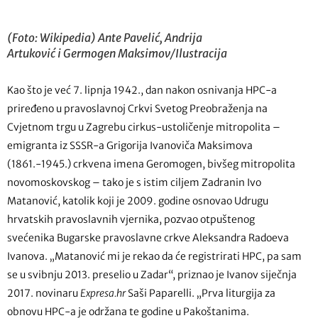
(Foto: Wikipedia) Ante Pavelić, Andrija
Artuković i Germogen Maksimov/Ilustracija
Kao što je već 7. lipnja 1942., dan nakon osnivanja HPC-a
priređeno u pravoslavnoj Crkvi Svetog Preobraženja na
Cvjetnom trgu u Zagrebu cirkus-ustoličenje mitropolita –
emigranta iz SSSR-a Grigorija Ivanoviča Maksimova
(1861.-1945.) crkvena imena Geromogen, bivšeg mitropolita
novomoskovskog – tako je s istim ciljem Zadranin Ivo
Matanović, katolik koji je 2009. godine osnovao Udrugu
hrvatskih pravoslavnih vjernika, pozvao otpuštenog
svećenika Bugarske pravoslavne crkve Aleksandra Radoeva
Ivanova. „Matanović mi je rekao da će registrirati HPC, pa sam
se u svibnju 2013. preselio u Zadar“, priznao je Ivanov siječnja
2017. novinaru
Expresa.hr
Saši Paparelli. „Prva liturgija za
obnovu HPC-a je održana te godine u Pakoštanima.