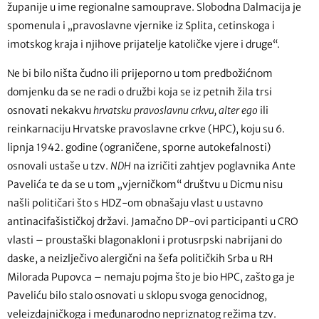
županije u ime regionalne samouprave. Slobodna Dalmacija je
spomenula i „pravoslavne vjernike iz Splita, cetinskoga i
imotskog kraja i njihove prijatelje katoličke vjere i druge“.
Ne bi bilo ništa čudno ili prijeporno u tom predbožićnom
domjenku da se ne radi o družbi koja se iz petnih žila trsi
osnovati nekakvu
hrvatsku pravoslavnu crkvu,
alter ego
ili
reinkarnaciju Hrvatske pravoslavne crkve (HPC), koju su 6.
lipnja 1942. godine (ograničene, sporne autokefalnosti)
osnovali ustaše u tzv.
NDH
na izričiti zahtjev poglavnika Ante
Pavelića te da se u tom „vjerničkom“ društvu u Dicmu nisu
našli političari što s HDZ-om obnašaju vlast u ustavno
antinacifašističkoj državi. Jamačno DP-ovi participanti u CRO
vlasti – proustaški blagonakloni i protusrpski nabrijani do
daske, a neizlječivo alergični na šefa političkih Srba u RH
Milorada Pupovca – nemaju pojma što je bio HPC, zašto ga je
Paveliću bilo stalo osnovati u sklopu svoga genocidnog,
veleizdajničkoga i međunarodno nepriznatog režima tzv.