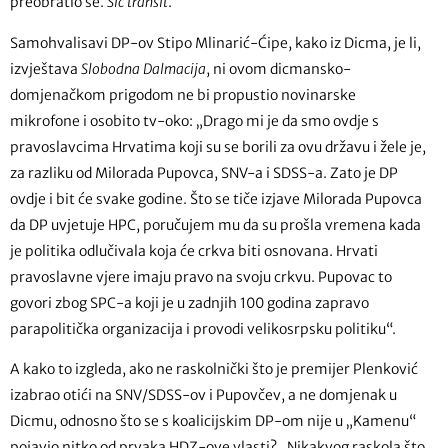
preobratio se.
Sic transit
.
Samohvalisavi DP-ov Stipo Mlinarić-Ćipe, kako iz Dicma, je li,
izvještava
Slobodna Dalmacija
, ni ovom dicmansko-
domjenačkom prigodom ne bi propustio novinarske
mikrofone i osobito tv-oko: „Drago mi je da smo ovdje s
pravoslavcima Hrvatima koji su se borili za ovu državu i žele je,
za razliku od Milorada Pupovca, SNV-a i SDSS-a. Zato je DP
ovdje i bit će svake godine. Što se tiče izjave Milorada Pupovca
da DP uvjetuje HPC, poručujem mu da su prošla vremena kada
je politika odlučivala koja će crkva biti osnovana. Hrvati
pravoslavne vjere imaju pravo na svoju crkvu. Pupovac to
govori zbog SPC-a koji je u zadnjih 100 godina zapravo
parapolitička organizacija i provodi velikosrpsku politiku“.
A kako to izgleda, ako ne raskolnički što je premijer Plenković
izabrao otići na SNV/SDSS-ov i Pupovčev, a ne domjenak u
Dicmu, odnosno što se s koalicijskim DP-om nije u „Kamenu“
pojavio nitko od prvaka HDZ-ove vlasti? „Nikakvog raskola što