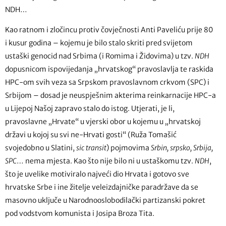
NDH…
Kao ratnom i zločincu protiv čovječnosti Anti Paveliću prije 80
i kusur godina – kojemu je bilo stalo skriti pred svijetom
ustaški genocid nad Srbima (i Romima i Židovima) u tzv.
NDH
dopusnicom ispovijedanja „hrvatskog“ pravoslavlja te raskida
HPC-om svih veza sa Srpskom pravoslavnom crkvom (SPC) i
Srbijom – dosad je neuspješnim akterima reinkarnacije HPC-a
u Lijepoj Našoj zapravo stalo do istog. Utjerati, je li,
pravoslavne „Hrvate“ u vjerski obor u kojemu u „hrvatskoj
državi u kojoj su svi ne-Hrvati gosti“ (Ruža Tomašić
svojedobno u Slatini,
sic transit
) pojmovima
Srbin, srpsko, Srbija,
SPC
… nema mjesta. Kao što nije bilo ni u ustaškomu tzv.
NDH
,
što je uvelike motiviralo najveći dio Hrvata i gotovo sve
hrvatske Srbe i ine žitelje veleizdajničke paradržave da se
masovno uključe u Narodnooslobodilački partizanski pokret
pod vodstvom komunista i Josipa Broza Tita.