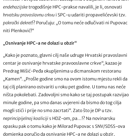
endehazijske
trogodišnje HPC-prakse navalili, je li, osnovati
hrvatsku pravoslavnu crkvu
i SPC-u udariti propavelićevski tzv.
pakrački dekret
!? Poručuju: „O tomu neće odlučivati ni Pupovac
niti Plenković!“
„Osnivanje HPC-a ne dolazi u obzir“
„Kako je poznato, glavni cilj naše udruge Hrvatski pravoslavni
centar je osnivanje hrvatske pravooslavne crkve“, kazao je
Predrag Mišić-Peđa okupljenima u dicmanskom restoranu
„Kamen“. „Prošle godine smo na ovom istomu mjestu rekli da
taj cilj planirano ostvariti u roku pet godine. U tomu nas neće
ništa pokolebati. Zadovoljni smo kako se taj postupak razvijao
minule godine, pa smo danas uvjereni da bismo do tog cilja
mogli stići i prije no smo zacrtati“. Zato što je DP u tzv.
neprincipijelnoj koaliciji
s HDZ-om, pa…!? Na novinarsku
opasku pak o tomu kako je Milorad Pupovac s SNV/SDSS-ova
domjenka poručio da osnivanje HPC-a ne dolazi u obzir,