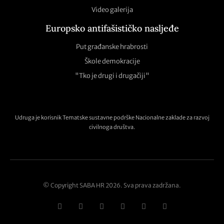
Video galerija
Europsko antifašističko nasljeđe
Put građanske hrabrosti
Škole demokracije
"Tko je drugi i drugačiji"
Udruga je korisnik Tematske sustavne podrške Nacionalne zaklade za razvoj
civilnoga društva.
© Copyright SABA HR 2026. Sva prava zadržana.