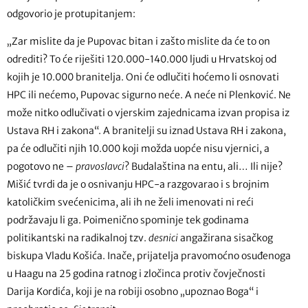
odgovorio je protupitanjem:
„Zar mislite da je Pupovac bitan i zašto mislite da će to on
odrediti? To će riješiti 120.000-140.000 ljudi u Hrvatskoj od
kojih je 10.000 branitelja. Oni će odlučiti hoćemo li osnovati
HPC ili nećemo, Pupovac sigurno neće. A neće ni Plenković. Ne
može nitko odlučivati o vjerskim zajednicama izvan propisa iz
Ustava RH i zakona“. A branitelji su iznad Ustava RH i zakona,
pa će odlučiti njih 10.000 koji možda uopće nisu vjernici, a
pogotovo ne –
pravoslavci
? Budalaština na entu, ali… Ili nije?
Mišić tvrdi da je o osnivanju HPC-a razgovarao i s brojnim
katoličkim svećenicima, ali ih ne želi imenovati ni reći
podržavaju li ga. Poimenično spominje tek godinama
politikantski na radikalnoj tzv.
desnici
angažirana sisačkog
biskupa Vladu Košića. Inače, prijatelja pravomoćno osuđenoga
u Haagu na 25 godina ratnog i zločinca protiv čovječnosti
Darija Kordića, koji je na robiji osobno „upoznao Boga“ i