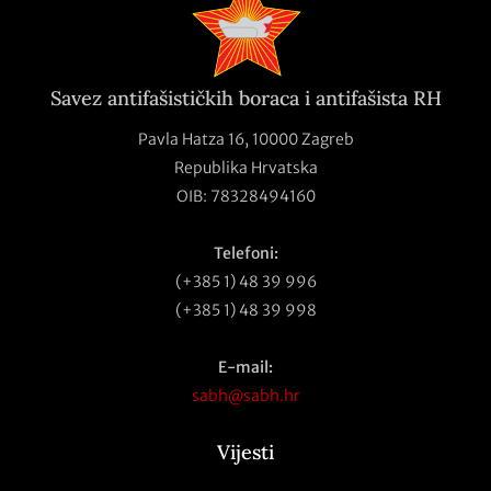
Savez antifašističkih boraca i antifašista RH
Pavla Hatza 16,
10000 Zagreb
Republika Hrvatska
OIB: 78328494160
Telefoni:
(+385 1) 48 39 996
(+385 1) 48 39 998
E-mail:
sabh@sabh.hr
Vijesti