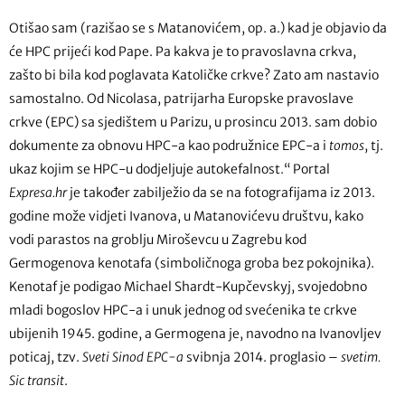
Otišao sam (razišao se s Matanovićem, op. a.) kad je objavio da
će HPC prijeći kod Pape. Pa kakva je to pravoslavna crkva,
zašto bi bila kod poglavata Katoličke crkve? Zato am nastavio
samostalno. Od Nicolasa, patrijarha Europske pravoslave
crkve (EPC) sa sjedištem u Parizu, u prosincu 2013. sam dobio
dokumente za obnovu HPC-a kao podružnice EPC-a i
tomos
, tj.
ukaz kojim se HPC-u dodjeljuje autokefalnost.“ Portal
Expresa.hr
je također zabilježio da se na fotografijama iz 2013.
godine može vidjeti Ivanova, u Matanovićevu društvu, kako
vodi parastos na groblju Miroševcu u Zagrebu kod
Germogenova kenotafa (simboličnoga groba bez pokojnika).
Kenotaf je podigao Michael Shardt-Kupčevskyj, svojedobno
mladi bogoslov HPC-a i unuk jednog od svećenika te crkve
ubijenih 1945. godine, a Germogena je, navodno na Ivanovljev
poticaj, tzv.
Sveti Sinod EPC-a
svibnja 2014. proglasio –
svetim.
Sic transit
.