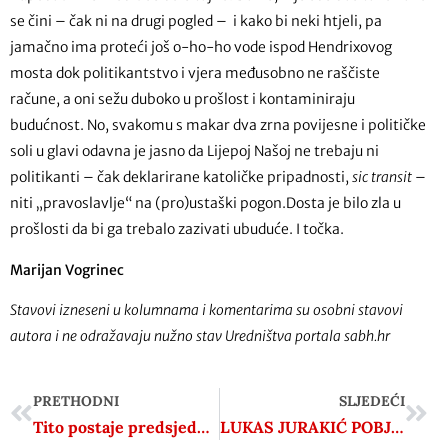
se čini – čak ni na drugi pogled – i kako bi neki htjeli, pa
jamačno ima proteći još o-ho-ho vode ispod Hendrixovog
mosta dok politikantstvo i vjera međusobno ne raščiste
račune, a oni sežu duboko u prošlost i kontaminiraju
budućnost. No, svakomu s makar dva zrna povijesne i političke
soli u glavi odavna je jasno da Lijepoj Našoj ne trebaju ni
politikanti – čak deklarirane katoličke pripadnosti,
sic transit
–
niti „pravoslavlje“ na (pro)ustaški pogon.Dosta je bilo zla u
prošlosti da bi ga trebalo zazivati ubuduće. I točka.
Marijan Vogrinec
Stavovi izneseni u kolumnama i komentarima su osobni stavovi
autora i ne odražavaju nužno stav Uredništva portala sabh.hr
PRETHODNI
SLJEDEĆI
Tito postaje predsjednik Jugoslavije
LUKAS JURAKIĆ POBJEDNIK TURNIRA ZA DAN MEĐUNARODNOG PRIZNANJA RH I DAN MIRNE REINTEGRACIJE HRVATSKOG PODUNAVLJA