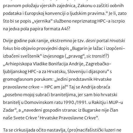
pravnom položaju vjerskih zajednica, Zakonu o zaštiti oobnih
podataka i Europskoj konvenciji o ljudskim pravima.“ Je li, zato
što bi se popis „vjernika“ službeno nepriznatog HPC-a iscrpio
na jedva pola papira formata A4!?
Dvije godine pak ranije, ekstremno je tzv.
desni
portal
Hrvatski
fokus
bio objavio prosvjedni dopis „Bugarin je lažac i izopćeni-
izbačeni sveštenik“ izvjesnoga („pravog“,
sic transit
!?)
„Arhiepiskopa Vladike Bonifacija Andrije, Zagrebačko-
ljubljanskog HPC-a za Hrvatsku, Sloveniju i dijasporu“ s
gromoglasnom porukom: „Jedini predstavnik Hrvatske
pravoslavne crkve – HPC am ja!“ Taj se Andrija obraća
„posebno mojoj subraći braniteljima, jer sam bio hrvatski
branitelj u Domovinskom ratu 1990./1991. u Rakitju i MUP-u
Zadar“, a „navedeni gospodin stranac iz Bugarske nije član
naše Svete Crkve ‘ Hrvatske Pravoslavne Crkve“.
Ta se cirkusijada očito nastavlja, (pro)nacifašistički luzeri ne