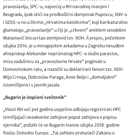
pravoslavlju, SPC-u, najvećoj u RH narodnoj manjini i
Beogradu, ipak otići na predbožićni domjenak Pupovcu, SNV-u
i SDSS-u no u Dicmo „Hrvatima katolicima“, koji karikaturalno
glumataju „pravoslavlje“ u čiji je „crkveni“ amblem onodobni
Matanović bio ucrtao zemljovid tzv.
NDH
.
À propos
, početkom
ožujka 2016. je u mirogojskim arkadama u Zagrebu nesuđeni
ahiepiskop Alekandar nepriznatog HPC-a služio parastos,
misu zadušnicu za „pravoslavne Hrvate“ poginule u
Domovinskom ratu, a nazočili su deklarirani fanovi tzv.
NDH
Mijo Crnoja, Dobroslav Paraga, Ante Beljo i „domoljubni“
istomišljenici s javnih jasala.
„Bugarin je izopćeni sveštenik“
„Vlasti RH već pet godina uspješno odbijaju registrirati HPC
izmišljajući nezakonite zahtjeve poput zahtjeva o popisu
vjernika“, požalit će se Bugarin Ivanov ožujka 2018. godine
Radiju Slobodna Europa
. „Taj zahtjev proturječi Zakonu o