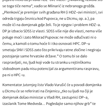
se toga tiče nema“, vadio se Mlinarić iz nebranoga grožđa.
„Plenković je premijer svih građana RH (i HDZ-ovi ministri, svi
odreda trgaju česnicu kod Pupovca, ne u Dicmu, op. a.), pa
može ići na domjenak gdje želi. To je njegov i problem HDZ-a.
DP je izbacio SDSS iz vlasti. SDSS više nije dio vlasti, nema više
poluge moći i zato Milorad Pupovac ne može odlučivati ni o
čemu, a kamoli o tomu hoće li i tko osnovati HPC. DP-u
smetaju SNV i SDSS zato što prikrivaju ratne zločine i negiraju
postojanje same hrvatske države.“ O tomu bi se dalo
raspravljati, no, ljudi koji vode tu stranku u rejtinškomu
slobodnom padu nisu potencijal za argumentiranu raspravu,
pa ni o HPC-u.
Komentator
Jutarnjeg lista
Vlado Vurušić će u povodi domjenka
u Dicmu će se referirati na činjenicu „tko su ljudi na čiji je
domjenak došao ministar u Vladi RH, zastupnici DP-a,
izaslanik Tome Medveda… Pogledajte samo njihov grb“ te