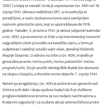
2002.) u kojoj se navodi i to da je uspostavom tzv.
NDH
već 18.
srpnja 1941. ukinuta nadležnost SPC-a na području te
paradržave, a naziv
srpskopravoslavna vjera
zamijenjen
nazivom
grkoistočna vjera
, koji se upotrebljavao do 1918.
godine. Također, 5. prosinca 1941. je ukinut Julijanski kalendar
u tzv.
NDH
, a pravoslavne se Srbe u toj marionetskoj tvorevini
najgrubljom silom prevodilo na katoličku vjeru, u čemu je
sudjelovao i tadašnji ustaški vojni vikar, današnji blaženik
Alojzije Stepinac. U odnosu na Srbe u tzv.
NDH
, vrijedilo je
genocidno pravilo:
trećinu pobiti, trećinu pokatoličiti i trećinu
prognati/iseliti
, što je ustaški ideolog Mile Budak bio obznanio
na skupu u Gospiću, a
Narodne novine
objavile 7. srpnja 1941.
Netom po proglašenju, tzv.
NDH
je počeo krvavi genocid nad
Srbima svih dobi i obaju spolova budući da ih je službeno
proglasio kolektivno krivima za sve nedaće nad Hrvatima u
Kraljevini Jugoslaviji i za oružane akcije antinacifašista protiv