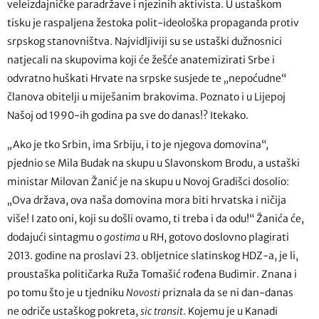
veleizdajničke paradržave i njezinih aktivista. U ustaškom
tisku je raspaljena žestoka polit-ideološka propaganda protiv
srpskog stanovništva. Najvidljiviji su se ustaški dužnosnici
natjecali na skupovima koji će žešće anatemizirati Srbe i
odvratno huškati Hrvate na srpske susjede te „nepoćudne“
članova obitelji u miješanim brakovima. Poznato i u Lijepoj
Našoj od 1990-ih godina pa sve do danas!? Itekako.
„Ako je tko Srbin, ima Srbiju, i to je njegova domovina“,
pjednio se Mila Budak na skupu u Slavonskom Brodu, a ustaški
ministar Milovan Žanić je na skupu u Novoj Gradišci dosolio:
„Ova država, ova naša domovina mora biti hrvatska i ničija
više! I zato oni, koji su došli ovamo, ti treba i da odu!“ Žanića će,
dodajući sintagmu o
gostima
u RH, gotovo doslovno plagirati
2013. godine na proslavi 23. obljetnice slatinskog HDZ-a, je li,
proustaška političarka Ruža Tomašić rođena Budimir. Znana i
po tomu što je u tjedniku
Novosti
priznala da se ni dan-danas
ne odriče ustaškog pokreta,
sic transit
. Kojemu je u Kanadi