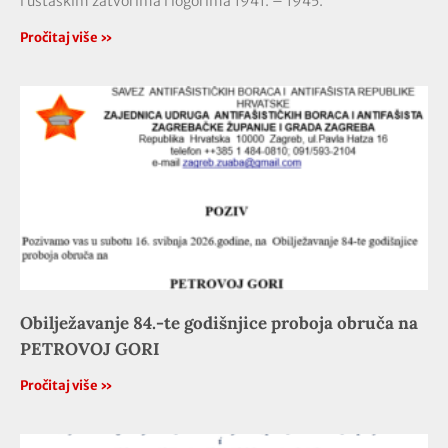
i ustaškim zatvorima i logorima 1941. – 1945.“
Pročitaj više »
Obilježavanje 84.-te godišnjice proboja obruča na
PETROVOJ GORI
Pročitaj više »