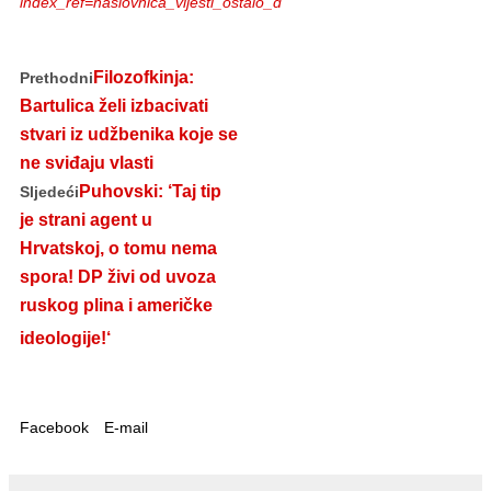
index_ref=naslovnica_vijesti_ostalo_d
Filozofkinja:
Prethodni
Bartulica želi izbacivati
stvari iz udžbenika koje se
ne sviđaju vlasti
Puhovski: ‘Taj tip
Sljedeći
je strani agent u
Hrvatskoj, o tomu nema
spora! DP živi od uvoza
ruskog plina i američke
ideologije!‘
Facebook
E-mail