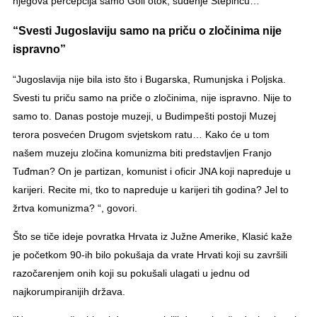
njegova percepcija samo Goli otok, suđenje Stepincu…
“Svesti Jugoslaviju samo na priču o zločinima nije
ispravno”
“Jugoslavija nije bila isto što i Bugarska, Rumunjska i Poljska.
Svesti tu priču samo na priče o zločinima, nije ispravno. Nije to
samo to. Danas postoje muzeji, u Budimpešti postoji Muzej
terora posvećen Drugom svjetskom ratu… Kako će u tom
našem muzeju zločina komunizma biti predstavljen Franjo
Tuđman? On je partizan, komunist i oficir JNA koji napreduje u
karijeri. Recite mi, tko to napreduje u karijeri tih godina? Jel to
žrtva komunizma? “, govori.
Što se tiče ideje povratka Hrvata iz Južne Amerike, Klasić kaže
je početkom 90-ih bilo pokušaja da vrate Hrvati koji su završili
razočarenjem onih koji su pokušali ulagati u jednu od
najkorumpiranijih država.