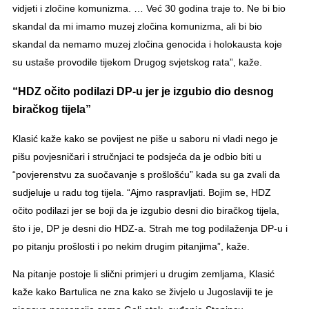
vidjeti i zločine komunizma. … Već 30 godina traje to. Ne bi bio
skandal da mi imamo muzej zločina komunizma, ali bi bio
skandal da nemamo muzej zločina genocida i holokausta koje
su ustaše provodile tijekom Drugog svjetskog rata”, kaže.
“HDZ očito podilazi DP-u jer je izgubio dio desnog
biračkog tijela”
Klasić kaže kako se povijest ne piše u saboru ni vladi nego je
pišu povjesničari i stručnjaci te podsjeća da je odbio biti u
“povjerenstvu za suočavanje s prošlošću” kada su ga zvali da
sudjeluje u radu tog tijela. “Ajmo raspravljati. Bojim se, HDZ
očito podilazi jer se boji da je izgubio desni dio biračkog tijela,
što i je, DP je desni dio HDZ-a. Strah me tog podilaženja DP-u i
po pitanju prošlosti i po nekim drugim pitanjima”, kaže.
Na pitanje postoje li slični primjeri u drugim zemljama, Klasić
kaže kako Bartulica ne zna kako se živjelo u Jugoslaviji te je