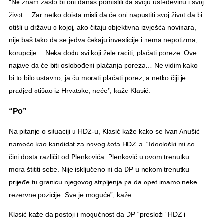
“Ne znam zašto bi oni danas pomislili da svoju ušteđevinu i svoj
život… Zar netko doista misli da će oni napustiti svoj život da bi
otišli u državu o kojoj, ako čitaju objektivna izvješća novinara,
nije baš tako da se jedva čekaju investicije i nema nepotizma,
korupcije… Neka dođu svi koji žele raditi, plaćati poreze. Ove
najave da će biti oslobođeni plaćanja poreza… Ne vidim kako
bi to bilo ustavno, ja ću morati plaćati porez, a netko čiji je
pradjed otišao iz Hrvatske, neće”, kaže Klasić.
“Po”
Na pitanje o situaciji u HDZ-u, Klasić kaže kako se Ivan Anušić
nameće kao kandidat za novog šefa HDZ-a. “Ideološki mi se
čini dosta različit od Plenkovića. Plenković u ovom trenutku
mora štititi sebe. Nije isključeno ni da DP u nekom trenutku
prijeđe tu granicu njegovog strpljenja pa da opet imamo neke
rezervne pozicije. Sve je moguće”, kaže.
Klasić kaže da postoji i mogućnost da DP “presloži” HDZ i