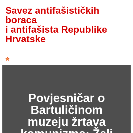
Savez antifašističkih
boraca
i antifašista Republike
Hrvatske
Povjesničar o
Bartuličinom
muzeju žrtava