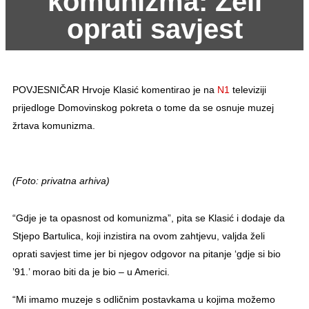
komunizma: Želi
oprati savjest
POVJESNIČAR Hrvoje Klasić komentirao je na
N1
televiziji
prijedloge Domovinskog pokreta o tome da se osnuje muzej
žrtava komunizma.
(Foto: privatna arhiva)
“Gdje je ta opasnost od komunizma”, pita se Klasić i dodaje da
Stjepo Bartulica, koji inzistira na ovom zahtjevu, valjda želi
oprati savjest time jer bi njegov odgovor na pitanje ‘gdje si bio
’91.’ morao biti da je bio – u Americi.
“Mi imamo muzeje s odličnim postavkama u kojima možemo