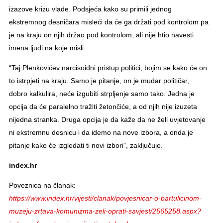
izazove krizu vlade. Podsjeća kako su primili jednog
ekstremnog desničara misleći da će ga držati pod kontrolom pa
je na kraju on njih držao pod kontrolom, ali nije htio navesti
imena ljudi na koje misli.
“Taj Plenkovićev narcisoidni pristup politici, bojim se kako će on
to istrpjeti na kraju. Samo je pitanje, on je mudar političar,
dobro kalkulira, neće izgubiti strpljenje samo tako. Jedna je
opcija da će paralelno tražiti žetončiće, a od njih nije izuzeta
nijedna stranka. Druga opcija je da kaže da ne želi uvjetovanje
ni ekstremnu desnicu i da idemo na nove izbora, a onda je
pitanje kako će izgledati ti novi izbori”, zaključuje.
index.hr
Poveznica na članak:
https://www.index.hr/vijesti/clanak/povjesnicar-o-bartulicinom-
muzeju-zrtava-komunizma-zeli-oprati-savjest/2565258.aspx?