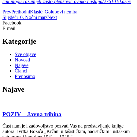
cak-mogu-razumjeti-zasto-plenkovic-ovako-nastupa/2761010.aspx
Prev
Prethodni
Klasić: Golubovi nemira
Sljedeći
10. Noćni marš
Next
Facebook
E-mail
Kategorije
Sve objave
Novosti
Najave
Članci
Prenosimo
Najave
POZIV – Javna tribina
Čast nam je i zadovoljstvo pozvati Vas na predstavljanje knjige
autora Tvrtka Božića „Krčani u fašističkim, nacističkim i ustaškim
zatvorima i logorima 1941. – 1945.“