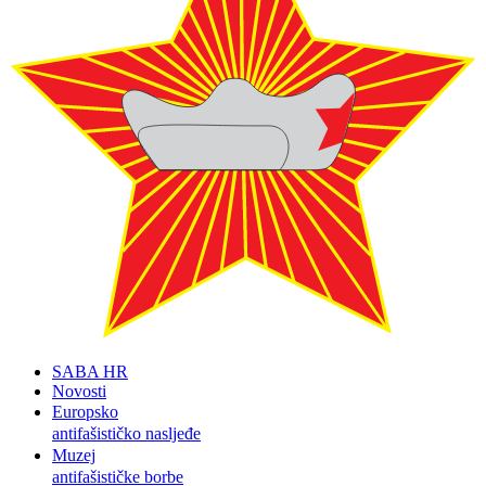
SABA HR
Novosti
Europsko
antifašističko nasljeđe
Muzej
antifašističke borbe