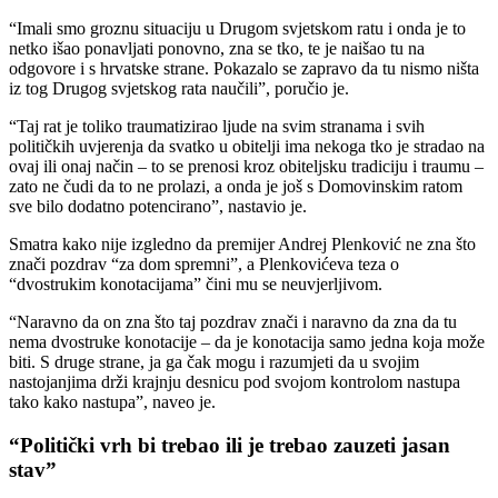
“Imali smo groznu situaciju u Drugom svjetskom ratu i onda je to
netko išao ponavljati ponovno, zna se tko, te je naišao tu na
odgovore i s hrvatske strane. Pokazalo se zapravo da tu nismo ništa
iz tog Drugog svjetskog rata naučili”, poručio je.
“Taj rat je toliko traumatizirao ljude na svim stranama i svih
političkih uvjerenja da svatko u obitelji ima nekoga tko je stradao na
ovaj ili onaj način – to se prenosi kroz obiteljsku tradiciju i traumu –
zato ne čudi da to ne prolazi, a onda je još s Domovinskim ratom
sve bilo dodatno potencirano”, nastavio je.
Smatra kako nije izgledno da premijer Andrej Plenković ne zna što
znači pozdrav “za dom spremni”, a Plenkovićeva teza o
“dvostrukim konotacijama” čini mu se neuvjerljivom.
“Naravno da on zna što taj pozdrav znači i naravno da zna da tu
nema dvostruke konotacije – da je konotacija samo jedna koja može
biti. S druge strane, ja ga čak mogu i razumjeti da u svojim
nastojanjima drži krajnju desnicu pod svojom kontrolom nastupa
tako kako nastupa”, naveo je.
“Politički vrh bi trebao ili je trebao zauzeti jasan
stav”