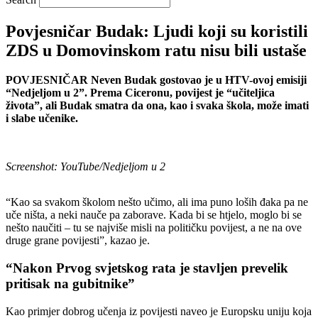
Povjesničar Budak: Ljudi koji su koristili
ZDS u Domovinskom ratu nisu bili ustaše
POVJESNIČAR Neven Budak gostovao je u HTV-ovoj emisiji
“Nedjeljom u 2”. Prema Ciceronu, povijest je “učiteljica
života”, ali Budak smatra da ona, kao i svaka škola, može imati
i slabe učenike.
Screenshot: YouTube/Nedjeljom u 2
“Kao sa svakom školom nešto učimo, ali ima puno loših đaka pa ne
uče ništa, a neki nauče pa zaborave. Kada bi se htjelo, moglo bi se
nešto naučiti – tu se najviše misli na političku povijest, a ne na ove
druge grane povijesti”, kazao je.
“Nakon Prvog svjetskog rata je stavljen prevelik
pritisak na gubitnike”
Kao primjer dobrog učenja iz povijesti naveo je Europsku uniju koja