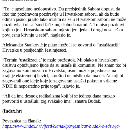
“To je apsolutno nedopustivo. Da predsjednik Sabora dopusti da
itko tim pozdravom pozdravlja u Hrvatskom saboru, ali da bude
odmah jasno, ja isto tako mislim da se u Hrvatskom saboru ne može
pozdravljati ni sa ‘smrt fašizmu, sloboda narodu’. To nisu pozdravi
kojima je u Hrvatskom saboru mjesto jer i jedan i drugi nose tešku
povijesnu krivnju u sebi”, naglasio je.
Aleksandar Stanković je pitao može li se govoriti o “ustašizaciji”
Hrvatske u posljednjih šest mjeseci.
“Termin ‘ustašizacija’ je malo prežestok. Mi olako u hrvatskom
društvu optužujemo ljude da su ustaše ili komunisti. Ne znam tko bi
zagovarao komunizam u Hrvatskoj osim možda pojedinaca na
krajnje ekstremnoj ljevici, kao što i ne mislim da ima ustaša koji bi
zagovarali one ideje koje je zagovarao ustaški pokret u vrijeme
NDH ili neposredno prije toga”, izjavio je.
“Ali da ima desnog radikalizma koji bi se jednog dana mogao
pretvoriti u ustašluk, tog svakako ima”, smatra Budak.
(Index.hr)
Poveznica na članak:
https://www.index.hr/vijesti/clanak/povjesnicar-budak-o-zdsu-ja-