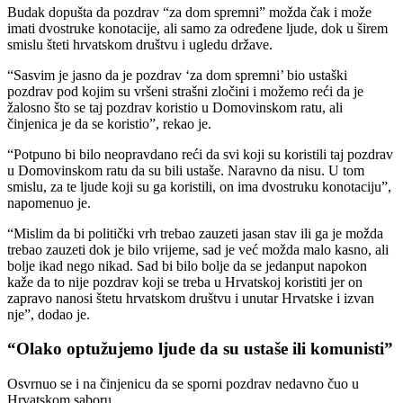
Budak dopušta da pozdrav “za dom spremni” možda čak i može
imati dvostruke konotacije, ali samo za određene ljude, dok u širem
smislu šteti hrvatskom društvu i ugledu države.
“Sasvim je jasno da je pozdrav ‘za dom spremni’ bio ustaški
pozdrav pod kojim su vršeni strašni zločini i možemo reći da je
žalosno što se taj pozdrav koristio u Domovinskom ratu, ali
činjenica je da se koristio”, rekao je.
“Potpuno bi bilo neopravdano reći da svi koji su koristili taj pozdrav
u Domovinskom ratu da su bili ustaše. Naravno da nisu. U tom
smislu, za te ljude koji su ga koristili, on ima dvostruku konotaciju”,
napomenuo je.
“Mislim da bi politički vrh trebao zauzeti jasan stav ili ga je možda
trebao zauzeti dok je bilo vrijeme, sad je već možda malo kasno, ali
bolje ikad nego nikad. Sad bi bilo bolje da se jedanput napokon
kaže da to nije pozdrav koji se treba u Hrvatskoj koristiti jer on
zapravo nanosi štetu hrvatskom društvu i unutar Hrvatske i izvan
nje”, dodao je.
“Olako optužujemo ljude da su ustaše ili komunisti”
Osvrnuo se i na činjenicu da se sporni pozdrav nedavno čuo u
Hrvatskom saboru.