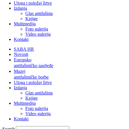
Uloga i položaj žrtve
Izdanja
Glas antifašista
Knjige
Multimedija
Foto galerija
Video galerija
Kontakt
SABA HR
Novosti
Europsko
antifašističko nasljeđe
Muzej
antifašističke borbe
Uloga i položaj žrtve
Izdanja
Glas antifašista
Knjige
Multimedija
Foto galerija
Video galerija
Kontakt
Search