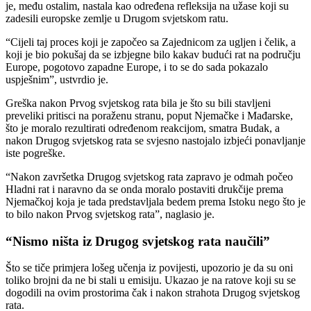
je, među ostalim, nastala kao određena refleksija na užase koji su
zadesili europske zemlje u Drugom svjetskom ratu.
“Cijeli taj proces koji je započeo sa Zajednicom za ugljen i čelik, a
koji je bio pokušaj da se izbjegne bilo kakav budući rat na području
Europe, pogotovo zapadne Europe, i to se do sada pokazalo
uspješnim”, ustvrdio je.
Greška nakon Prvog svjetskog rata bila je što su bili stavljeni
preveliki pritisci na poraženu stranu, poput Njemačke i Mađarske,
što je moralo rezultirati određenom reakcijom, smatra Budak, a
nakon Drugog svjetskog rata se svjesno nastojalo izbjeći ponavljanje
iste pogreške.
“Nakon završetka Drugog svjetskog rata zapravo je odmah počeo
Hladni rat i naravno da se onda moralo postaviti drukčije prema
Njemačkoj koja je tada predstavljala bedem prema Istoku nego što je
to bilo nakon Prvog svjetskog rata”, naglasio je.
“Nismo ništa iz Drugog svjetskog rata naučili”
Što se tiče primjera lošeg učenja iz povijesti, upozorio je da su oni
toliko brojni da ne bi stali u emisiju. Ukazao je na ratove koji su se
dogodili na ovim prostorima čak i nakon strahota Drugog svjetskog
rata.