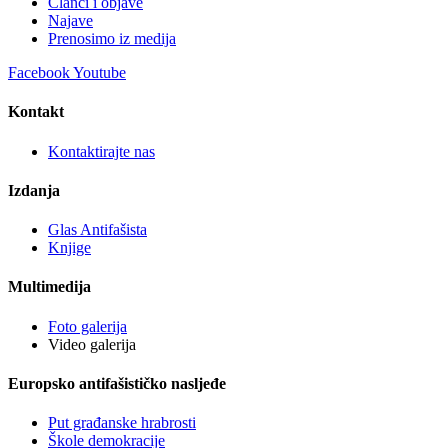
Članci i objave
Najave
Prenosimo iz medija
Facebook
Youtube
Kontakt
Kontaktirajte nas
Izdanja
Glas Antifašista
Knjige
Multimedija
Foto galerija
Video galerija
Europsko antifašističko nasljeđe
Put građanske hrabrosti
Škole demokracije