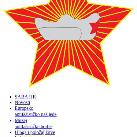
SABA HR
Novosti
Europsko
antifašističko nasljeđe
Muzej
antifašističke borbe
Uloga i položaj žrtve