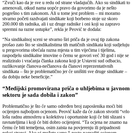
“Zvuči kao da je sve u redu od strane vladajućih. Ako su sindikati to
amenovali, otkud nama uopće pravo da govorimo da je nešto
pogrešno s tim zakonom. Ali u tome jest problem – mi moramo
stvarno početi razdvajati sindikate koji borbeno stoje uz skoro
200.000 tih radnika, ali i uz druge radnike i oni koji su zapravo
spremni na razne ustupke”, rekla je Peović te dodala:
“Na sindikalnoj sceni se stvarno širi priča da je ovaj tip zakona
prošao zato što se sindikalistima tih matičnih sindikata koji sudjeluju
u pregovorima obećala razna mjesta u tim vijećima i tijelima,
raspodjelu sindikalne imovine o čemu se govori već 30 god i nije se
realiziralo i vraćanja članka zakona koji je Ustavni sud odbacio,
razlikovanje članova-nečlanova da članovi reprezentativnih
sindikata – što je problematično jer će uništiti sve druge sindikate –
da dobiju neke beneficije.”
“Medijski promovirana priča o uhljebima u javnom
sektoru je sada dobila i zakon”
Problematično je što će samo određen broj zaposlenika moći biti
ocijenjen najboljom ocjenom. Peović kaže da će zakon stvoriti “vrlo
lošu radnu atmosferu u kolektivu i oportuniste koji će biti slizani s
ravnateljima i koji će biti dobro ocijenjeni. “Ta ocjena ne znamo na
čemu će biti temeljena, osim zaista na povjerenju ili pripadnosti
nekoj stranci. Ako vi možete samo 5 posto nagraditi ocjenom