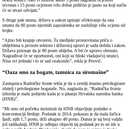
izvrstan i 15 posto ocjenom vrlo dobar prilično je jasno na koji način
će se stvari odvijati.”
S druge pak strana, država u zakon upisuje očekivanje da ona
smatra da 80 posto njezinih zaposlenika ne zaslužuje višu ocjenu od
trojke.
“Ajmo biti krajnje otvoreni. Ta medijski promovirana priča o
uhljebima u javnom sektoru i državnoj upravi je sada dobila i zakon.
Država priznaje da je 80 posto uhljeba. A bit će upravo obrnuto.
Nagrađivat će se oportunisti, oni koji su bliski vladajućoj stranci.
Nisu svi jednaki i to se sad ozakonilo”, rekla je Peović.
“Oaza smo za bogate, tamnica za siromašne”
Zastupnica Radničke fronte rekla je da u zemlji imamo privilegirane
obitelj i privilegirane bogataše. No, naglasila je, “Radnička fronta
izborila je malu pobjedu kada je u pitanju Hrvatska narodna banka
(HNB)”.
“Mi smo od početka inzistirali da HNB objavljuje podatke o
koncentraciji štednje. Podatak iz 2014. pokazao je da mala šačica
ljudi, njih 1,7 posto, drži ukupno 40 posto. Danas je taj broj valjda
još radikalniji. HNB je odbijao objaviti taj podatak jer to ne ide u