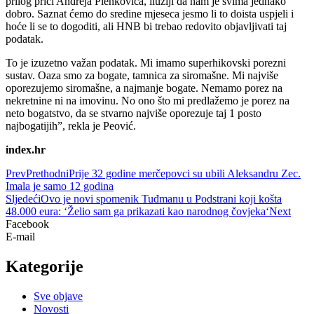
prilog priči Andreja Plenkovića, iluziji da nam je svima jednako
dobro. Saznat ćemo do sredine mjeseca jesmo li to doista uspjeli i
hoće li se to dogoditi, ali HNB bi trebao redovito objavljivati taj
podatak.
To je izuzetno važan podatak. Mi imamo superhikovski porezni
sustav. Oaza smo za bogate, tamnica za siromašne. Mi najviše
oporezujemo siromašne, a najmanje bogate. Nemamo porez na
nekretnine ni na imovinu. No ono što mi predlažemo je porez na
neto bogatstvo, da se stvarno najviše oporezuje taj 1 posto
najbogatijih”, rekla je Peović.
index.hr
Prev
Prethodni
Prije 32 godine merčepovci su ubili Aleksandru Zec.
Imala je samo 12 godina
Sljedeći
Ovo je novi spomenik Tuđmanu u Podstrani koji košta
48.000 eura: ‘Želio sam ga prikazati kao narodnog čovjeka‘
Next
Facebook
E-mail
Kategorije
Sve objave
Novosti