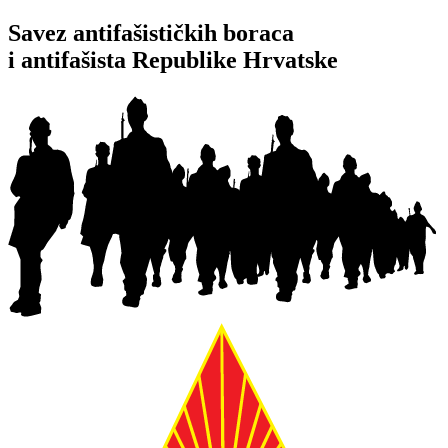
Idi
Savez antifašističkih boraca
na
i antifašista Republike Hrvatske
sadržaj