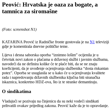
Peović: Hrvatska je oaza za bogate, a
tamnica za siromašne
(Foto: screenshot N1)
KATARINA Peović iz Radničke fronte gostovala je na
N1
televiziji
gdje je komentirala dnevne političke teme.
Lijeva i desna saborska oporba “iznimno lošim” ocijenila je u
četvrtak novi zakon o plaćama u državnoj službi i javnim službama,
navodeći da ne definira kolike će te plaće biti, da se ne znaju
koeficijenti, da je uvođenje ocjenjivanja službenika “dosta riskantan
potez”. Oporba se usuglasila se u kako će u ocjenjivanju kvalitete
rada i napredovanju državnih službenika ključna biti stranačka
iskaznica, konkretno HDZ-ova, što iz te stranke demantiraju.
O sindikatima
Vladajući se pozivaju na činjenicu da su neki vodeći sindikati
prihvatili ovakav prijedlog zakona. Peović kaže da je to opravdanje.