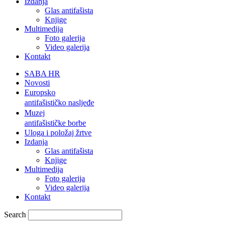
Izdanja
Glas antifašista
Knjige
Multimedija
Foto galerija
Video galerija
Kontakt
SABA HR
Novosti
Europsko
antifašističko nasljeđe
Muzej
antifašističke borbe
Uloga i položaj žrtve
Izdanja
Glas antifašista
Knjige
Multimedija
Foto galerija
Video galerija
Kontakt
Search