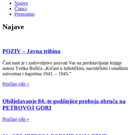
Najave
Članci
Prenosimo
Najave
POZIV – Javna tribina
Čast nam je i zadovoljstvo pozvati Vas na predstavljanje knjige
autora Tvrtka Božića „Krčani u fašističkim, nacističkim i ustaškim
zatvorima i logorima 1941. – 1945.“
Pročitaj više »
Obilježavanje 84.-te godišnjice proboja obruča na
PETROVOJ GORI
Pročitaj više »