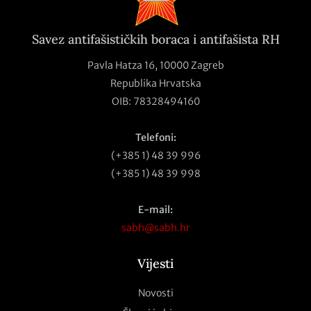
Savez antifašističkih boraca i antifašista RH
Pavla Hatza 16,
10000 Zagreb
Republika Hrvatska
OIB: 78328494160
Telefoni:
(+385 1) 48 39 996
(+385 1) 48 39 998
E-mail:
sabh@sabh.hr
Vijesti
Novosti