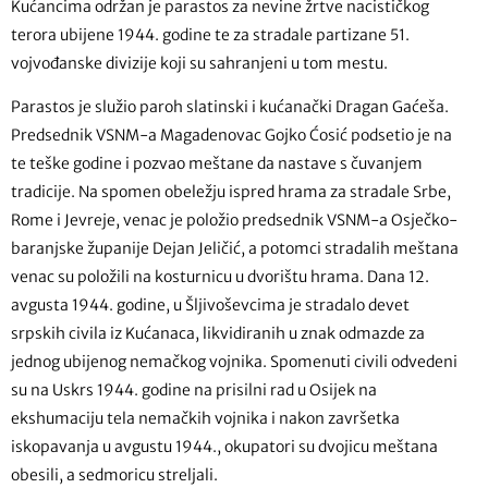
Kućancima održan je parastos za nevine žrtve nacističkog
terora ubijene 1944. godine te za stradale partizane 51.
vojvođanske divizije koji su sahranjeni u tom mestu.
Parastos je služio paroh slatinski i kućanački Dragan Gaćeša.
Predsednik VSNM-a Magadenovac Gojko Ćosić podsetio je na
te teške godine i pozvao meštane da nastave s čuvanjem
tradicije. Na spomen obeležju ispred hrama za stradale Srbe,
Rome i Jevreje, venac je položio predsednik VSNM-a Osječko-
baranjske županije Dejan Jeličić, a potomci stradalih meštana
venac su položili na kosturnicu u dvorištu hrama. Dana 12.
avgusta 1944. godine, u Šljivoševcima je stradalo devet
srpskih civila iz Kućanaca, likvidiranih u znak odmazde za
jednog ubijenog nemačkog vojnika. Spomenuti civili odvedeni
su na Uskrs 1944. godine na prisilni rad u Osijek na
ekshumaciju tela nemačkih vojnika i nakon završetka
iskopavanja u avgustu 1944., okupatori su dvojicu meštana
obesili, a sedmoricu streljali.