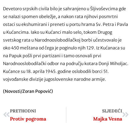
Devetoro srpskih civila bilo je sahranjeno u Šljivoševcima gde
se nalazi spomen obeležje, a nakon rata njihovi posmrtni
ostaci su ekshumirani i preneti u portu hrama Sv. Petra i Pavla
u Kućancima. Iako su Kućanci malo selo, tokom Drugog
svetskog rata u Narodnooslobodilačkoj borbi učestvovalo je
oko 450 meštana od čega je poginulo njih 129. Iz Kućanaca su
na Papuk pošli prvi partizani i tamo osnovali prvi
Narodnooslobodilački odbor na području kotara Donji Miholjac.
Kućance su 18. aprila 1945. godine oslobodili borci 51.
vojvođanske divizije jugoslovenske narodne armije.
(Novosti/Zoran Popović)
PRETHODNI
SLJEDEĆI
Protiv pogroma
Majka Vesna