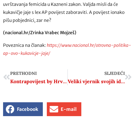
uvrštavanja femicida u Kazneni zakon. Valjda misli da će
kukavičje jaje s lex AP povijest zaboraviti. A povijest ionako
pišu pobjednici, zar ne?
(nacional.hr/Zrinka Vrabec Mojzeš)
Poveznica na članak:
https://www.nacional.hr/otrovna-politika-
ap-ovo-kukavicje-jaje/
PRETHODNI
SLJEDEĆI
Kontrapovijest by Hrvoje Klasić #8 – Ivo Pejaković – Tko laže o Jasenovcu?
Veliki vjernik svojih ideja
Facebook
E-mail