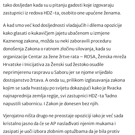
tako dosljedan kada su u pitanju gadosti koje izgovaraju
zastupnici iz redova HDZ-ta, osobito one upućene ženama.
A kad smo već kod dosljednosti vladajućih i dilema opozicije
kako glasati o kukavičjem jajetu ubačenom u izmjene
Kaznenog zakona, možda su neki zaboravili proceduru
donošenja Zakona o ratnom zločinu silovanja, kada su
organizacije Centar za žene žrtve rata – ROSA, Ženska mreža
Hrvatske i Inicijativa za Ženski sud žestoko osudile
neprimjerenu raspravu u Saboru jer se njome vrijeđalo
dostojanstvo žrtava. A onda su, prilikom izglasavanja zakona
kojim se sada hvastaju po svijetu dokazujući kako je Rvacka
najnaprednija zemlja regije, svi zastupnici HDZ-ta ‘ladno
napustili sabornicu. I Zakon je donesen bez njih.
Vjerojatno ništa drugo ne preostaje opoziciji iako je već sada
kristalno jasno da će se AP naslađivati njenim mukama i
zasipati je uoči izbora zlobnim optužbama da je bila protiv