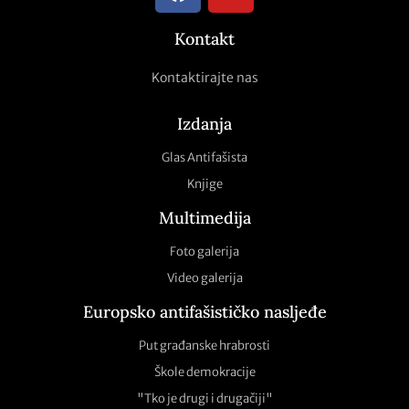
Kontakt
Kontaktirajte nas
Izdanja
Glas Antifašista
Knjige
Multimedija
Foto galerija
Video galerija
Europsko antifašističko nasljeđe
Put građanske hrabrosti
Škole demokracije
"Tko je drugi i drugačiji"