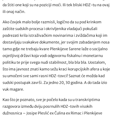
da štiti one koji su na poziciji moći. Ili tek bliski HDZ-tu na ovaj
ili onaj način.
Ako čovjek malo bolje razmisli, logično da su pod krinkom
zaštite sudskih procesa i okrivljenika vladajući pokušali
podrezati krila istraživačkim novinarima i zviždačima koji im
dostavljaju svakakve dokumente, jer svojim zabadanjem nosa
tamo gdje ne trebaju kvare Plenkijeve šarene laže o socijalno
osjetljivoj državi koja vodi odgovornu fiskalnu i monetarnu
politiku te prije svega nudi stabilnost, bla bla bla. Uostalom,
što ima javnost znati kamo sežu kraci korupcijskih afera u koje
su umočeni sve sami rasni HDZ-tovci! Saznat će možda kad
sudski postupak završi. Za jedno 20, 30 godina. A do tada izio
vuk magare.
Kao što je poznato, sve je počelo kada su u transkriptima
razgovora između dviju posrnulih HDZ-tovih visokih
dužnosnica – Josipe Pleslić ex Čulina ex Rimac i Plenkijeve