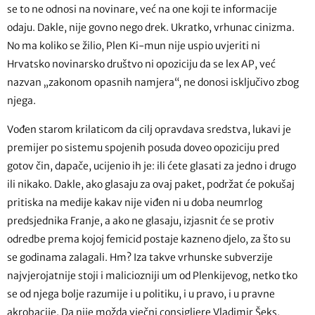
se to ne odnosi na novinare, već na one koji te informacije
odaju. Dakle, nije govno nego drek. Ukratko, vrhunac cinizma.
No ma koliko se žilio, Plen Ki-mun nije uspio uvjeriti ni
Hrvatsko novinarsko društvo ni opoziciju da se lex AP, već
nazvan „zakonom opasnih namjera“, ne donosi isključivo zbog
njega.
Vođen starom krilaticom da cilj opravdava sredstva, lukavi je
premijer po sistemu spojenih posuda doveo opoziciju pred
gotov čin, dapače, ucijenio ih je: ili ćete glasati za jedno i drugo
ili nikako. Dakle, ako glasaju za ovaj paket, podržat će pokušaj
pritiska na medije kakav nije viđen ni u doba neumrlog
predsjednika Franje, a ako ne glasaju, izjasnit će se protiv
odredbe prema kojoj femicid postaje kazneno djelo, za što su
se godinama zalagali. Hm? Iza takve vrhunske subverzije
najvjerojatnije stoji i maliciozniji um od Plenkijevog, netko tko
se od njega bolje razumije i u politiku, i u pravo, i u pravne
akrobacije. Da nije možda vječni consigliere Vladimir Šeks,