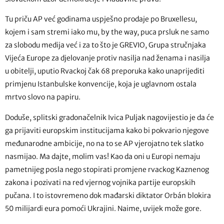
Tu priču AP već godinama uspješno prodaje po Bruxellesu,
kojem i sam stremi iako mu, by the way, puca prsluk ne samo
za slobodu medija već i za to što je GREVIO, Grupa stručnjaka
Vijeća Europe za djelovanje protiv nasilja nad ženama i nasilja
u obitelji, uputio Rvackoj čak 68 preporuka kako unaprijediti
primjenu Istanbulske konvencije, koja je uglavnom ostala
mrtvo slovo na papiru.
Doduše, splitski gradonačelnik Ivica Puljak nagovijestio je da će
ga prijaviti europskim institucijama kako bi pokvario njegove
međunarodne ambicije, no na to se AP vjerojatno tek slatko
nasmijao. Ma dajte, molim vas! Kao da oni u Europi nemaju
pametnijeg posla nego stopirati promjene rvackog Kaznenog
zakona i pozivati na red vjernog vojnika partije europskih
pučana. I to istovremeno dok mađarski diktator Orbán blokira
50 milijardi eura pomoći Ukrajini. Naime, uvijek može gore.