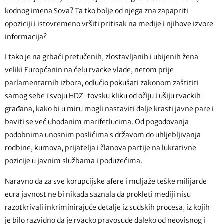
kodnog imena Sova? Ta tko bolje od njega zna zapapriti
opoziciji i istovremeno vršiti pritisak na medije i njihove izvore
informacija?
I tako je na grbači pretučenih, zlostavljanih i ubijenih žena
veliki Europćanin na čelu rvacke vlade, netom prije
parlamentarnih izbora, odlučio pokušati zakonom zaštititi
samog sebe i svoju HDZ-tovsku kliku od očiju i ušiju rvackih
građana, kako bi u miru mogli nastaviti dalje krasti javne pare i
baviti se već uhodanim marifetlucima. Od pogodovanja
podobnima unosnim poslićima s državom do uhljebljivanja
rodbine, kumova, prijatelja i članova partije na lukrativne
pozicije u javnim službama i poduzećima.
Naravno da za sve korupcijske afere i muljaže teške milijarde
eura javnost ne bi nikada saznala da prokleti mediji nisu
razotkrivali inkriminirajuće detalje iz sudskih procesa, iz kojih
je bilo razvidno da je rvacko pravosuđe daleko od neovisnog i