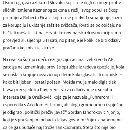
Osim toga, za razliku od Slovaka koji su se digli na noge protiv
sličnih izmjena Kaznenog zakona u režiji svog populističkog
premijera Roberta Fica, a kojima se predviđa smanjenje kazni
za korupciju i ukidanje zaštite zviždača, Rvati se po običaju ne
bi šteli mešati. Istina, Hrvatsko novinarsko društvo priprema
prosvjed 31. siječnja u 11 sati, no pitanje je koliki će biti odaziv
građana koji nisu te struke.
Na rvacku šutnju i opću rezignaciju računa i veliki vođa AP i
zato ga ne uznemiruju previše optužbe iz redova opozicije, koja
se našla u krajnje nezavidnoj dilemi kako glasati. Ili narodski –
kako biti jeben i ostati pošten. Možda mu je malo digla tlak
bivša predsjednica Povjerenstva za odlučivanje o sukobu
interesa Dalija Orešković, koja ga je nazvala „Führerom“ i
usporedila s Adolfom Hitlerom, ali ulogu gromobrana uspješno
je odigrao „politički preživljavač“ Gordan Jandroković Njonjo,
koji je s gnušanjem odbacio takav govor mržnje uz napomenu
da će ga ubuduće najstrože sankcionirati. Šteta što nije bio