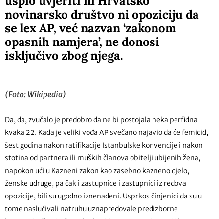
uspio uvjeriti ni Hrvatsko
novinarsko društvo ni opoziciju da
se lex AP, već nazvan ‘zakonom
opasnih namjera’, ne donosi
isključivo zbog njega.
(Foto: Wikipedia)
Da, da, zvučalo je predobro da ne bi postojala neka perfidna
kvaka 22. Kada je veliki vođa AP svečano najavio da će femicid,
šest godina nakon ratifikacije Istanbulske konvencije i nakon
stotina od partnera ili muških članova obitelji ubijenih žena,
napokon ući u Kazneni zakon kao zasebno kazneno djelo,
ženske udruge, pa čak i zastupnice i zastupnici iz redova
opozicije, bili su ugodno iznenađeni. Usprkos činjenici da su u
tome naslućivali natruhu uznapredovale predizborne