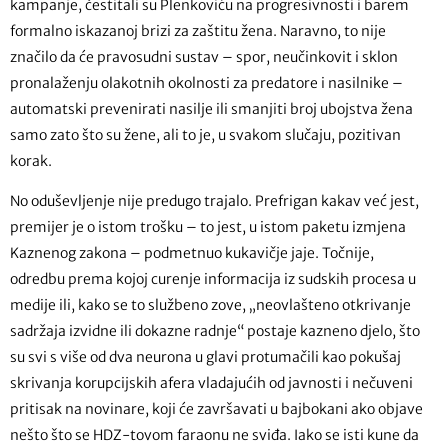
kampanje, čestitali su Plenkoviću na progresivnosti i barem
formalno iskazanoj brizi za zaštitu žena. Naravno, to nije
značilo da će pravosudni sustav – spor, neučinkovit i sklon
pronalaženju olakotnih okolnosti za predatore i nasilnike –
automatski prevenirati nasilje ili smanjiti broj ubojstva žena
samo zato što su žene, ali to je, u svakom slučaju, pozitivan
korak.
No oduševljenje nije predugo trajalo. Prefrigan kakav već jest,
premijer je o istom trošku – to jest, u istom paketu izmjena
Kaznenog zakona – podmetnuo kukavičje jaje. Točnije,
odredbu prema kojoj curenje informacija iz sudskih procesa u
medije ili, kako se to službeno zove, „neovlašteno otkrivanje
sadržaja izvidne ili dokazne radnje“ postaje kazneno djelo, što
su svi s više od dva neurona u glavi protumačili kao pokušaj
skrivanja korupcijskih afera vladajućih od javnosti i nečuveni
pritisak na novinare, koji će završavati u bajbokani ako objave
nešto što se HDZ-tovom faraonu ne sviđa. Iako se isti kune da