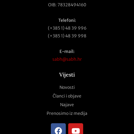
OIB: 78328494160
Telefoni:
(+385 1) 48 39 996
(+385 1) 48 39 998
E-mail:
sabh@sabh.hr
Vijesti
Novosti
Članci i objave
Najave
Prenosimo iz medija