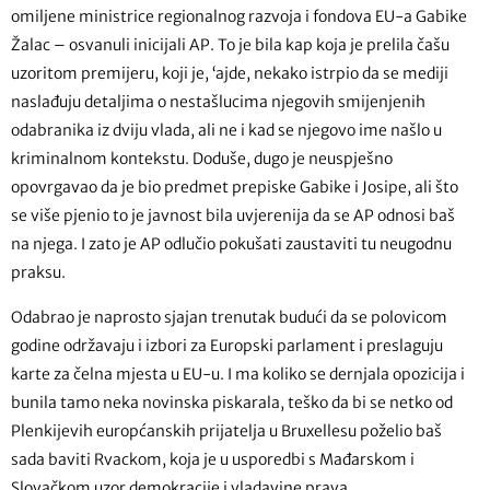
omiljene ministrice regionalnog razvoja i fondova EU-a Gabike
Žalac – osvanuli inicijali AP. To je bila kap koja je prelila čašu
uzoritom premijeru, koji je, ‘ajde, nekako istrpio da se mediji
naslađuju detaljima o nestašlucima njegovih smijenjenih
odabranika iz dviju vlada, ali ne i kad se njegovo ime našlo u
kriminalnom kontekstu. Doduše, dugo je neuspješno
opovrgavao da je bio predmet prepiske Gabike i Josipe, ali što
se više pjenio to je javnost bila uvjerenija da se AP odnosi baš
na njega. I zato je AP odlučio pokušati zaustaviti tu neugodnu
praksu.
Odabrao je naprosto sjajan trenutak budući da se polovicom
godine održavaju i izbori za Europski parlament i preslaguju
karte za čelna mjesta u EU-u. I ma koliko se dernjala opozicija i
bunila tamo neka novinska piskarala, teško da bi se netko od
Plenkijevih europćanskih prijatelja u Bruxellesu poželio baš
sada baviti Rvackom, koja je u usporedbi s Mađarskom i
Slovačkom uzor demokracije i vladavine prava.