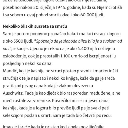
posebno nakon 20. siječnja 1945. godine, kada su Nijemci otišli
i sa sobom u ovaj pohod smrti odveli oko 60.000 ljudi.
Nekoliko bliskih susreta sa smrću
Sam je potom ponovno pronašao baku i majku i ostao u logoru
s oko 5500 ljudi.
“Spoznaja da je sloboda blizu bila je u svakom od
nas”,
rekao je. Ujedno je rekao da je oko 4.400 njih doživjelo
oslobođenje, dok je preostalih 1.100 umrlo od iscrpljenosti u
posljednjih nekoliko dana.
Mandić, koji je kasnije po struci postao pravnik i marketinški
stručnjak te je napisao i nekoliko knjiga, kaže da ga je sreća
pratila od prvog dana kada je vlakom dovezen u
Auschwitz. Tada je kao dječak bio raspoređen među žene, a ne
među ostale zatvorenike. Posrećilo mu se i mjesec dana
kasnije, kada je u logoru bilo previše ljudi pa je svaki peti
selekcijom poslan u smrt. Sam je tada bio četvrti po redu.
Imao je i sreće kada je pristao kod zloglasnog liječnika