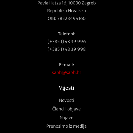
Pavla Hatza 16,
10000 Zagreb
Republika Hrvatska
OIB: 78328494160
Telefoni:
(+385 1) 48 39 996
(+385 1) 48 39 998
E-mail:
sabh@sabh.hr
Vijesti
Novosti
Članci i objave
Najave
Prenosimo iz medija