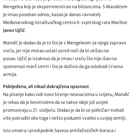
Mengelea koji je eksperimentirao na blizancima. S Mandićem
je imao poseban odnos, kazao je danas ravnatelj
Međunarodnog istraživačkog centra II. svjetskog rata Maribor
Janez Ujčič
.
Mandić je dodao da je to što je s Mengeleom za njega zapravo
sreća, jer nije morao ustati usred noći da bi otišao na
posao. Ujčič je istaknuo da je imao i sreću što nije išao na
spomenuti marš smrti i što je doživio da ga oslobodi Crvena
armija.
Pobijeđena, ali nikad dokrajčena opasnost
Na pitanje kako vidi novo širenje neonacizma u svijetu, Mandić
je rekao da je besmisleno da se takve ideje još uvijek
promoviraju u 21. stoljeću. Dodao je da bi se političari trebali
više potruditi oko toga i nešto poduzeti svatko u svojoj zemlji.
Isto smatra i predsjednik Saveza antifašističkih boraca i