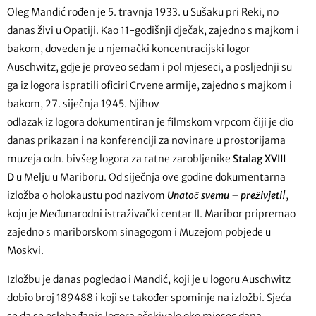
Oleg Mandić rođen je 5. travnja 1933. u Sušaku pri Reki, no
danas živi u Opatiji. Kao 11-godišnji dječak, zajedno s majkom i
bakom, doveden je u njemački koncentracijski logor
Auschwitz, gdje je proveo sedam i pol mjeseci, a posljednji su
ga iz logora ispratili oficiri Crvene armije, zajedno s majkom i
bakom, 27. siječnja 1945. Njihov
odlazak iz logora dokumentiran je filmskom vrpcom čiji je dio
danas prikazan i na konferenciji za novinare u prostorijama
muzeja odn. bivšeg logora za ratne zarobljenike
Stalag XVIII
D
u Melju u Mariboru. Od siječnja ove godine dokumentarna
izložba o holokaustu pod nazivom
Unatoč svemu – preživjeti!
,
koju je Međunarodni istraživački centar II. Maribor pripremao
zajedno s mariborskom sinagogom i Muzejom pobjede u
Moskvi.
Izložbu je danas pogledao i Mandić, koji je u logoru Auschwitz
dobio broj 189488 i koji se također spominje na izložbi. Sjeća
se da se oslobađanje logora očekivalo oko mjesec dana,