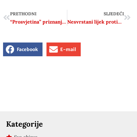
PRETHODNI
SLJEDEĆI
“Prosvjetina” priznanja u pravim rukama
Nesvrstani lijek protiv globalne nesreće
Facebook
E-mail
Kategorije