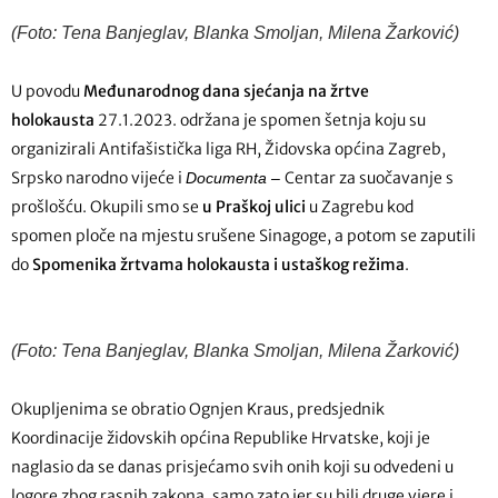
(Foto: Tena Banjeglav, Blanka Smoljan, Milena Žarković)
U povodu
Međunarodnog dana sjećanja na žrtve
holokausta
27.1.2023. održana je spomen šetnja koju su
organizirali Antifašistička liga RH, Židovska općina Zagreb,
Srpsko narodno vijeće i
Centar za suočavanje s
Documenta –
prošlošću. Okupili smo se
u Praškoj ulici
u Zagrebu kod
spomen ploče na mjestu srušene Sinagoge, a potom se zaputili
do
Spomenika žrtvama holokausta i ustaškog režima
.
(Foto: Tena Banjeglav, Blanka Smoljan, Milena Žarković)
Okupljenima se obratio Ognjen Kraus, predsjednik
Koordinacije židovskih općina Republike Hrvatske, koji je
naglasio da se danas prisjećamo svih onih koji su odvedeni u
logore zbog rasnih zakona, samo zato jer su bili druge vjere i