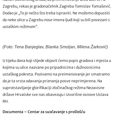
Zagrebu, rekao je gradonačelnik Zagreba Tomislav Tomašević.
Dodao je „To je nešto što treba ispraviti. Ne možemo dopustiti
da neke ulice u Zagrebu nose imena ljudi koji su bili povezani s
ustaškim režimom”.
(Foto: Tena Banjeglav, Blanka Smoljan, Milena Žarković)
U tijeku dana koji slijede objavit ćemo popis gradova i mjesta u
kojima su ulice nazvane po pripadnicima i dužnosnicima
ustaškog pokreta. Pozivamo na preimenovanje jer smatramo
da je ta vrsta odavanja priznanja posve neprimjerena. Na
suprotstavljanje glorifikaciji zločinačkog režima Nezavisne
države Hrvatske sve nas obavezuju i izvorišne osnove Ustava
RH.
Documenta – Centar za suočavanje s prošlošću