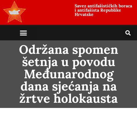
Savez antifašističkih boraca
i antifašista Republike
Hrvatske
antifašističko nasljeđe
antifašističke borbe
Uloga i položaj žrtve
Održana spomen
šetnja u povodu
Međunarodnog
dana sjećanja na
žrtve holokausta