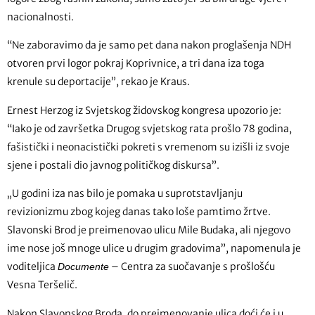
nacionalnosti.
“Ne zaboravimo da je samo pet dana nakon proglašenja NDH
otvoren prvi logor pokraj Koprivnice, a tri dana iza toga
krenule su deportacije”, rekao je Kraus.
Ernest Herzog iz Svjetskog židovskog kongresa upozorio je:
“Iako je od završetka Drugog svjetskog rata prošlo 78 godina,
fašistički i neonacistički pokreti s vremenom su izišli iz svoje
sjene i postali dio javnog političkog diskursa”.
„U godini iza nas bilo je pomaka u suprotstavljanju
revizionizmu zbog kojeg danas tako loše pamtimo žrtve.
Slavonski Brod je preimenovao ulicu Mile Budaka, ali njegovo
ime nose još mnoge ulice u drugim gradovima”, napomenula je
voditeljica
– Centra za suočavanje s prošlošću
Documente
Vesna Teršelič.
Nakon Slavonskog Broda, do preimenovanje ulica doći će i u