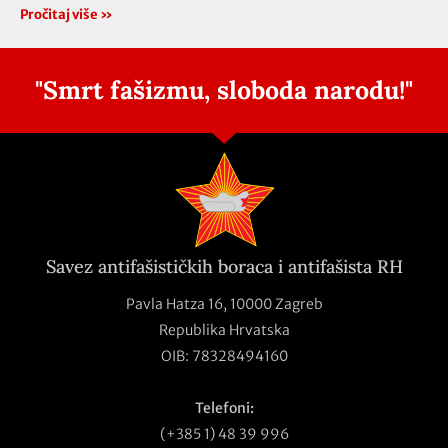
Pročitaj više »
"Smrt fašizmu, sloboda narodu!"
Savez antifašističkih boraca i antifašista RH
Pavla Hatza 16,
10000 Zagreb
Republika Hrvatska
OIB: 78328494160
Telefoni:
(+385 1) 48 39 996