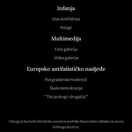
Izdanja
Glas Antifašista
Knjige
Multimedija
Foto galerija
Video galerija
Europsko antifašističko nasljeđe
Put građanske hrabrosti
Škole demokracije
"Tko je drugi i drugačiji"
Udruga je korisnik Tematske sustavne podrške Nacionalne zaklade za razvoj
civilnoga društva.