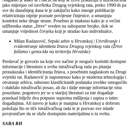
jako mijenjao od završetka Drugog svjetskog rata, preko 1990-ih pa
sve do današnjeg dana te je zaključio kako mnoge publikacije
relativiziraju otprije poznate povijesne činjenice, a umanjuju
kontekst neke druge strane. Posebno je istaknuo kako je u većini
udžbenika status „žrtve“ sveden na suhoparne brojke, dok se
umanjuje vrijednost čovjeka koji je stradao kao individualce.
Milan Radanović, Srpski arhiv u Hrvatskoj |
Utvrđivanje i
evidentiranje identiteta žrtava Drugog svjetskog rata (Žrtve
fašizma i genocida na teritoriju Hrvatske)
Predavač je govorio na koje sve načine je moguće koristiti dostupne
informacije i literaturu u svrhu istraživačkog rada po pitanju
pronalazaka i identificiranja žrtava, s posebnim naglaskom na Drugi
svjetski rat. Radanović je napomenuo kako je moderna tehnologija i
otvaranje arhiva, odnosno klasificiranih podataka uvelike omogućilo
i olakšalo istraživački posao, ali da i dalje mnoge informacije nisu
pouzdane, pogotovo jer se u starijoj literaturi za iste događaje
ponekad bilježe dva potpuno suprotna mišljenja i zapisa o istim
događajima. Ali naveo je kako je manjina u Hrvatskoj u dobrom
položaju što se tiče istraživačkog rada te je pozvao sve mlade
povjesničare da se služe dostupnim materijalima u tu svrhu.
SABA RH