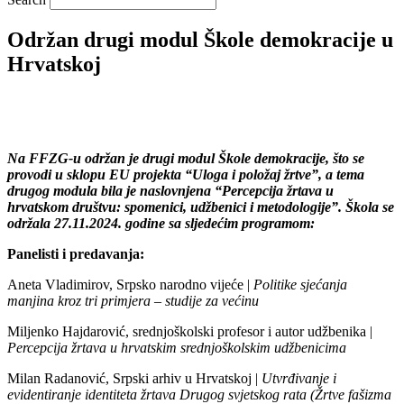
Održan drugi modul Škole demokracije u
Hrvatskoj
Na FFZG-u održan je drugi modul Škole demokracije, što se
provodi u sklopu EU projekta “Uloga i položaj žrtve”, a tema
drugog modula bila je naslovnjena “Percepcija žrtava u
hrvatskom društvu: spomenici, udžbenici i metodologije”. Škola se
održala 27.11.2024. godine sa sljedećim programom:
Panelisti i predavanja:
Aneta Vladimirov, Srpsko narodno vijeće |
Politike sjećanja
manjina kroz tri primjera – studije za većinu
Miljenko Hajdarović, srednjoškolski profesor i autor udžbenika |
Percepcija žrtava u hrvatskim srednjoškolskim udžbenicima
Milan Radanović, Srpski arhiv u Hrvatskoj |
Utvrđivanje i
evidentiranje identiteta žrtava Drugog svjetskog rata (Žrtve fašizma