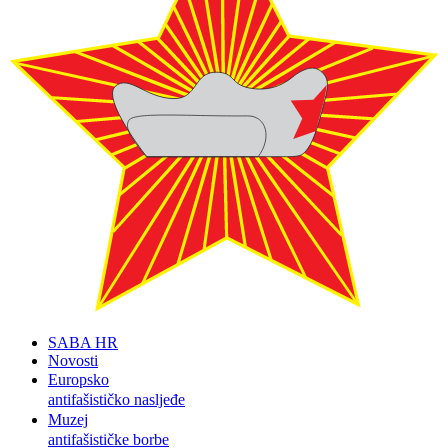
SABA HR
Novosti
Europsko
antifašističko nasljeđe
Muzej
antifašističke borbe