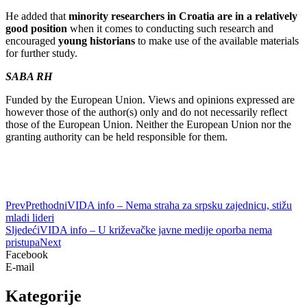
He added that
minority researchers in Croatia are in a relatively
good position
when it comes to conducting such research and
encouraged
young historians
to make use of the available materials
for further study.
SABA RH
Funded by the European Union. Views and opinions expressed are
however those of the author(s) only and do not necessarily reflect
those of the European Union. Neither the European Union nor the
granting authority can be held responsible for them.
Prev
Prethodni
VIDA info – Nema straha za srpsku zajednicu, stižu
mladi lideri
Sljedeći
VIDA info – U križevačke javne medije oporba nema
pristupa
Next
Facebook
E-mail
Kategorije