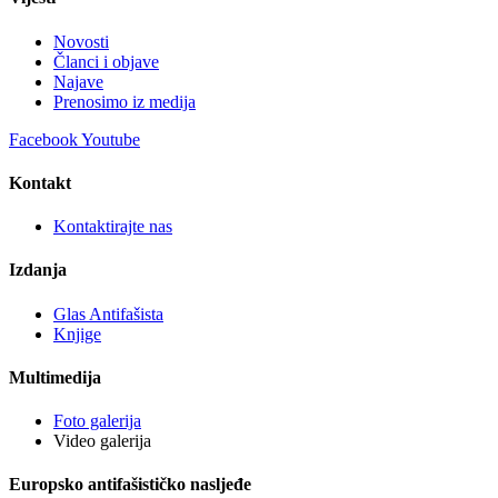
Novosti
Članci i objave
Najave
Prenosimo iz medija
Facebook
Youtube
Kontakt
Kontaktirajte nas
Izdanja
Glas Antifašista
Knjige
Multimedija
Foto galerija
Video galerija
Europsko antifašističko nasljeđe