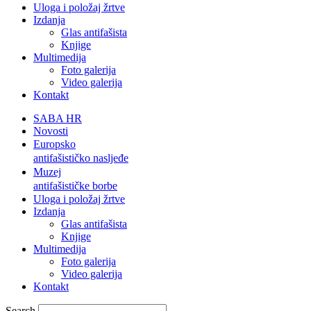
Uloga i položaj žrtve
Izdanja
Glas antifašista
Knjige
Multimedija
Foto galerija
Video galerija
Kontakt
SABA HR
Novosti
Europsko
antifašističko nasljeđe
Muzej
antifašističke borbe
Uloga i položaj žrtve
Izdanja
Glas antifašista
Knjige
Multimedija
Foto galerija
Video galerija
Kontakt
Search