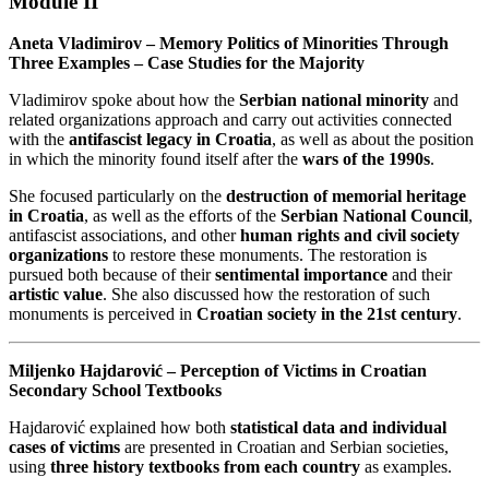
Module II
Aneta Vladimirov – Memory Politics of Minorities Through
Three Examples – Case Studies for the Majority
Vladimirov spoke about how the
Serbian national minority
and
related organizations approach and carry out activities connected
with the
antifascist legacy in Croatia
, as well as about the position
in which the minority found itself after the
wars of the 1990s
.
She focused particularly on the
destruction of memorial heritage
in Croatia
, as well as the efforts of the
Serbian National Council
,
antifascist associations, and other
human rights and civil society
organizations
to restore these monuments. The restoration is
pursued both because of their
sentimental importance
and their
artistic value
. She also discussed how the restoration of such
monuments is perceived in
Croatian society in the 21st century
.
Miljenko Hajdarović – Perception of Victims in Croatian
Secondary School Textbooks
Hajdarović explained how both
statistical data and individual
cases of victims
are presented in Croatian and Serbian societies,
using
three history textbooks from each country
as examples.