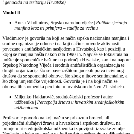
i genocida na teritoriju Hrvatske)
Modul II
Aneta Vladimirov, Srpsko narodno vijeće |
Politike sjećanja
manjina kroz tri primjera – studije za većinu
Vladimirov je govorila na koji se način srpska nacionalna manjina i
srodne organizacije odnose i na koji način sprovode aktivnosti
povezane s antifašističkim nasljeđem u Hrvatskoj, kao i poziciji u
kojoj se manjina našla nakon rata 1990-ih. Najviše se fokusirala na
uništenje spomeničke baštine na području Hrvatske, kao i na napore
Srpskog Narodnog Vijeća i srodnih antifašističkih organizacija te
drugih organizacija što se bave zaštitom ljudskih prava i civilnog
društva da se spomenici obnove, što zbog njihove sentimentalne, a
što zbog umjetničke vrijednosti. Govorila je i na koji način se
obnova tih spomenika percipira u hrvatskom društvu 21. stoljeća.
Miljenko Hajdarović, srednjoškolski profesor i autor
udžbenika |
Percepcija žrtava u hrvatskim srednjoškolskim
udžbenicima
Profesor je govorio na koji način se prikazuju brojevi, ali i
pojedinačni slučajevi žrtava u hrvatskom i srpskom društvu, na
primjeru tri srednjoškolska udžbenika iz povijesti iz svake zemlje.
Naglasio je kako se i način na koji se žrtve prikazuju u udžbenicima