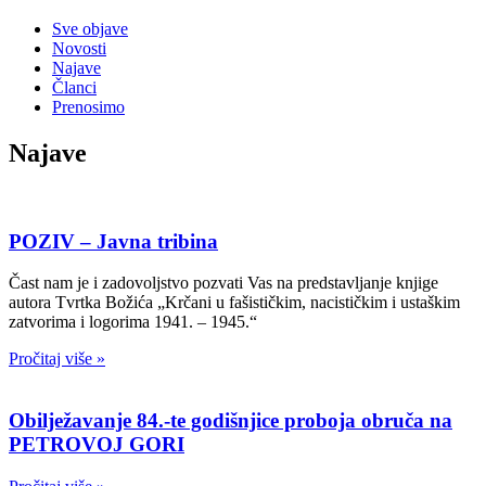
Sve objave
Novosti
Najave
Članci
Prenosimo
Najave
POZIV – Javna tribina
Čast nam je i zadovoljstvo pozvati Vas na predstavljanje knjige
autora Tvrtka Božića „Krčani u fašističkim, nacističkim i ustaškim
zatvorima i logorima 1941. – 1945.“
Pročitaj više »
Obilježavanje 84.-te godišnjice proboja obruča na
PETROVOJ GORI