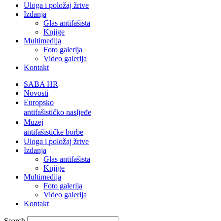
Uloga i položaj žrtve
Izdanja
Glas antifašista
Knjige
Multimedija
Foto galerija
Video galerija
Kontakt
SABA HR
Novosti
Europsko
antifašističko nasljeđe
Muzej
antifašističke borbe
Uloga i položaj žrtve
Izdanja
Glas antifašista
Knjige
Multimedija
Foto galerija
Video galerija
Kontakt
Search