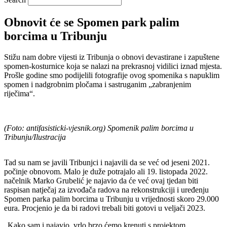
Obnovit će se Spomen park palim
borcima u Tribunju
Stižu nam dobre vijesti iz Tribunja o obnovi devastirane i zapuštene
spomen-kosturnice koja se nalazi na prekrasnoj vidilici iznad mjesta.
Prošle godine smo podijelili fotografije ovog spomenika s napuklim
spomen i nadgrobnim pločama i sastruganim „zabranjenim
riječima“.
(Foto: antifasisticki-vjesnik.org) Spomenik palim borcima u
Tribunju/Ilustracija
Tad su nam se javili Tribunjci i najavili da se već od jeseni 2021.
počinje obnovom. Malo je duže potrajalo ali 19. listopada 2022.
načelnik Marko Grubelić je najavio da će već ovaj tjedan biti
raspisan natječaj za izvođača radova na rekonstrukciji i uređenju
Spomen parka palim borcima u Tribunju u vrijednosti skoro 29.000
eura. Procjenio je da bi radovi trebali biti gotovi u veljači 2023.
„Kako sam i najavio, vrlo brzo ćemo krenuti s projektom