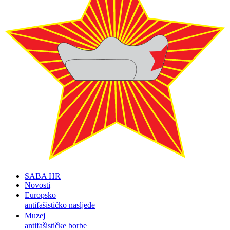
SABA HR
Novosti
Europsko
antifašističko nasljeđe
Muzej
antifašističke borbe