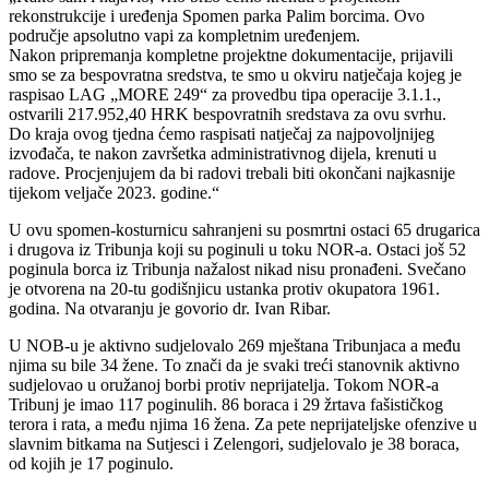
rekonstrukcije i uređenja Spomen parka Palim borcima. Ovo
područje apsolutno vapi za kompletnim uređenjem.
Nakon pripremanja kompletne projektne dokumentacije, prijavili
smo se za bespovratna sredstva, te smo u okviru natječaja kojeg je
raspisao LAG „MORE 249“ za provedbu tipa operacije 3.1.1.,
ostvarili 217.952,40 HRK bespovratnih sredstava za ovu svrhu.
Do kraja ovog tjedna ćemo raspisati natječaj za najpovoljnijeg
izvođača, te nakon završetka administrativnog dijela, krenuti u
radove. Procjenjujem da bi radovi trebali biti okončani najkasnije
tijekom veljače 2023. godine.“
U ovu spomen-kosturnicu sahranjeni su posmrtni ostaci 65 drugarica
i drugova iz Tribunja koji su poginuli u toku NOR-a. Ostaci još 52
poginula borca iz Tribunja nažalost nikad nisu pronađeni. Svečano
je otvorena na 20-tu godišnjicu ustanka protiv okupatora 1961.
godina. Na otvaranju je govorio dr. Ivan Ribar.
U NOB-u je aktivno sudjelovalo 269 mještana Tribunjaca a među
njima su bile 34 žene. To znači da je svaki treći stanovnik aktivno
sudjelovao u oružanoj borbi protiv neprijatelja. Tokom NOR-a
Tribunj je imao 117 poginulih. 86 boraca i 29 žrtava fašističkog
terora i rata, a među njima 16 žena. Za pete neprijateljske ofenzive u
slavnim bitkama na Sutjesci i Zelengori, sudjelovalo je 38 boraca,
od kojih je 17 poginulo.