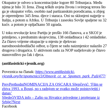
Okupator je odveo u koncentracijske logore 80 Tribunjaca. Među
njima je bilo 31 žena. Zbog teških uvjeta života i svirepog terora što
ga je okupator vršio, osobito nad partizanskim porodicama, u zbjeg
je otpremljeno 345 žena. djece i staraca. Oni su sklonjeni najprije u
Italiju, a potom u Afriku. U Tribunju i zaseoku Sovlje spaljene su 32
kuće. a potom je opljačkano 50 zgrada.
U toku revolucije kroz Partiju je prošlo 166 članova, a u SKOJ je
primljeno, s predratnim skojevcima, 138 omlađinaca i 42 omladinke.
Za čitavo vrijeme okupacije u mjestu je djelovao
narodnooslobodilački odbor, u čijem se radu naizmjenice nalazilo 27
drugova i drugarica. U aktivnom radu za NOP sudjelovalo je čitavo
stanovništvo pa čak i djeca.
(antifasisticki-vjesnik.org)
Poveznica na članak:
https://www.antifasisticki-
vjesnik.org/hr/spomenici/3/Obnovit_ce_se_Spomen_park_Pali/477/
Prev
Prethodni
NOMINACIJA ZA OSCARA Sljepčević: ‘Film se
zbiva 1993. u Bosni, no s radnjom se svatko može poistovjetiti i
danas’
Sljedeći
VIDA info – Zašto su Hrvatice privedene i protjerane iz
Srbije?
Next
Facebook