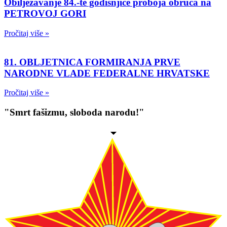
Obilježavanje 84.-te godišnjice proboja obruča na
PETROVOJ GORI
Pročitaj više »
81. OBLJETNICA FORMIRANJA PRVE
NARODNE VLADE FEDERALNE HRVATSKE
Pročitaj više »
"Smrt fašizmu, sloboda narodu!"