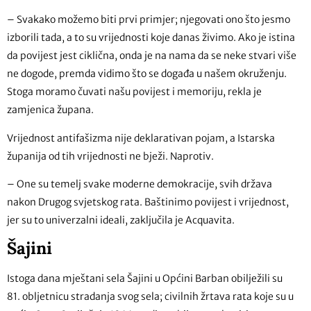
– Svakako možemo biti prvi primjer; njegovati ono što jesmo
izborili tada, a to su vrijednosti koje danas živimo. Ako je istina
da povijest jest ciklična, onda je na nama da se neke stvari više
ne dogode, premda vidimo što se događa u našem okruženju.
Stoga moramo čuvati našu povijest i memoriju, rekla je
zamjenica župana.
Vrijednost antifašizma nije deklarativan pojam, a Istarska
županija od tih vrijednosti ne bježi. Naprotiv.
– One su temelj svake moderne demokracije, svih država
nakon Drugog svjetskog rata. Baštinimo povijest i vrijednost,
jer su to univerzalni ideali, zaključila je Acquavita.
Šajini
Istoga dana mještani sela Šajini u Općini Barban obilježili su
81. obljetnicu stradanja svog sela; civilnih žrtava rata koje su u