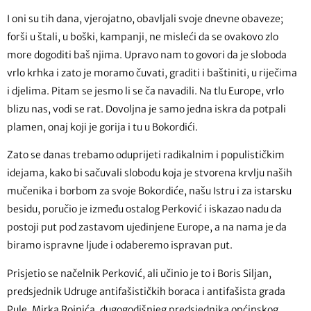
I oni su tih dana, vjerojatno, obavljali svoje dnevne obaveze;
forši u štali, u boški, kampanji, ne misleći da se ovakovo zlo
more dogoditi baš njima. Upravo nam to govori da je sloboda
vrlo krhka i zato je moramo čuvati, graditi i baštiniti, u riječima
i djelima. Pitam se jesmo li se ča navadili. Na tlu Europe, vrlo
blizu nas, vodi se rat. Dovoljna je samo jedna iskra da potpali
plamen, onaj koji je gorija i tu u Bokordići.
Zato se danas trebamo oduprijeti radikalnim i populističkim
idejama, kako bi sačuvali slobodu koja je stvorena krvlju naših
mučenika i borbom za svoje Bokordiće, našu Istru i za istarsku
besidu, poručio je između ostalog Perković i iskazao nadu da
postoji put pod zastavom ujedinjene Europe, a na nama je da
biramo ispravne ljude i odaberemo ispravan put.
Prisjetio se načelnik Perković, ali učinio je to i Boris Siljan,
predsjednik Udruge antifašističkih boraca i antifašista grada
Pule, Mirka Rojnića, dugogodišnjeg predsjednika općinskog