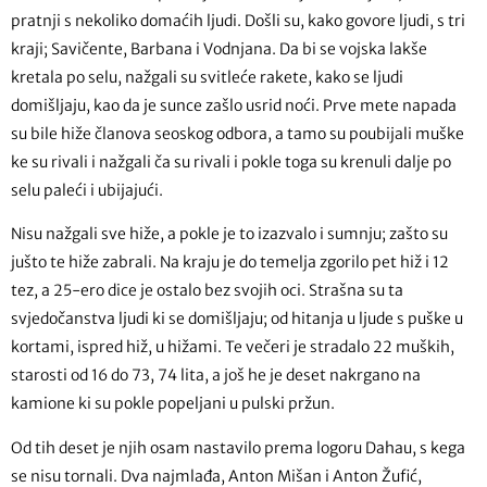
pratnji s nekoliko domaćih ljudi. Došli su, kako govore ljudi, s tri
kraji; Savičente, Barbana i Vodnjana. Da bi se vojska lakše
kretala po selu, nažgali su svitleće rakete, kako se ljudi
domišljaju, kao da je sunce zašlo usrid noći. Prve mete napada
su bile hiže članova seoskog odbora, a tamo su poubijali muške
ke su rivali i nažgali ča su rivali i pokle toga su krenuli dalje po
selu paleći i ubijajući.
Nisu nažgali sve hiže, a pokle je to izazvalo i sumnju; zašto su
jušto te hiže zabrali. Na kraju je do temelja zgorilo pet hiž i 12
tez, a 25-ero dice je ostalo bez svojih oci. Strašna su ta
svjedočanstva ljudi ki se domišljaju; od hitanja u ljude s puške u
kortami, ispred hiž, u hižami. Te večeri je stradalo 22 muških,
starosti od 16 do 73, 74 lita, a još he je deset nakrgano na
kamione ki su pokle popeljani u pulski pržun.
Od tih deset je njih osam nastavilo prema logoru Dahau, s kega
se nisu tornali. Dva najmlađa, Anton Mišan i Anton Žufić,