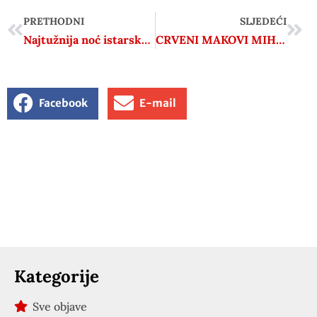
PRETHODNI
SLJEDEĆI
Najtužnija noć istarske povijesti dogodila se s 8. na 9. siječnja 1944. godine u selu Šajini
CRVENI MAKOVI MIHOVILA PAVLEKA MIŠKINE
Facebook
E-mail
Kategorije
Sve objave