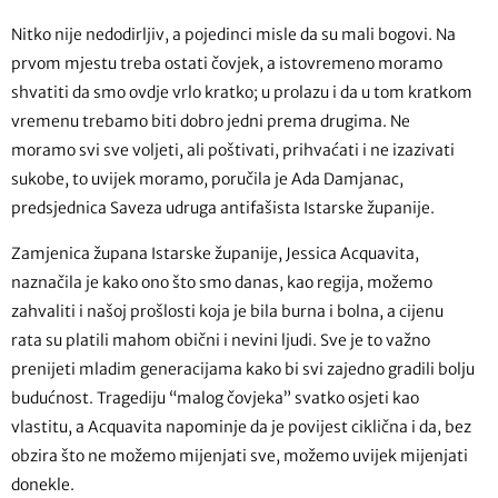
Nitko nije nedodirljiv, a pojedinci misle da su mali bogovi. Na
prvom mjestu treba ostati čovjek, a istovremeno moramo
shvatiti da smo ovdje vrlo kratko; u prolazu i da u tom kratkom
vremenu trebamo biti dobro jedni prema drugima. Ne
moramo svi sve voljeti, ali poštivati, prihvaćati i ne izazivati
sukobe, to uvijek moramo, poručila je Ada Damjanac,
predsjednica Saveza udruga antifašista Istarske županije.
Zamjenica župana Istarske županije, Jessica Acquavita,
naznačila je kako ono što smo danas, kao regija, možemo
zahvaliti i našoj prošlosti koja je bila burna i bolna, a cijenu
rata su platili mahom obični i nevini ljudi. Sve je to važno
prenijeti mladim generacijama kako bi svi zajedno gradili bolju
budućnost. Tragediju “malog čovjeka” svatko osjeti kao
vlastitu, a Acquavita napominje da je povijest ciklična i da, bez
obzira što ne možemo mijenjati sve, možemo uvijek mijenjati
donekle.