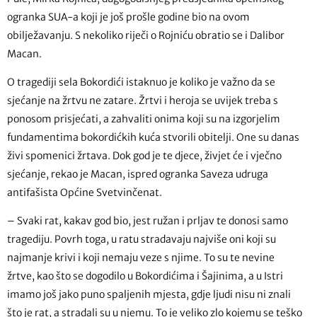
ogranka SUA-a koji je još prošle godine bio na ovom
obilježavanju. S nekoliko riječi o Rojniću obratio se i Dalibor
Macan.
O tragediji sela Bokordići istaknuo je koliko je važno da se
sjećanje na žrtvu ne zatare. Žrtvi i heroja se uvijek treba s
ponosom prisjećati, a zahvaliti onima koji su na izgorjelim
fundamentima bokordićkih kuća stvorili obitelji. One su danas
živi spomenici žrtava. Dok god je te djece, živjet će i vječno
sjećanje, rekao je Macan, ispred ogranka Saveza udruga
antifašista Općine Svetvinčenat.
– Svaki rat, kakav god bio, jest ružan i prljav te donosi samo
tragediju. Povrh toga, u ratu stradavaju najviše oni koji su
najmanje krivi i koji nemaju veze s njime. To su te nevine
žrtve, kao što se dogodilo u Bokordićima i Šajinima, a u Istri
imamo još jako puno spaljenih mjesta, gdje ljudi nisu ni znali
što je rat, a stradali su u njemu. To je veliko zlo kojemu se teško