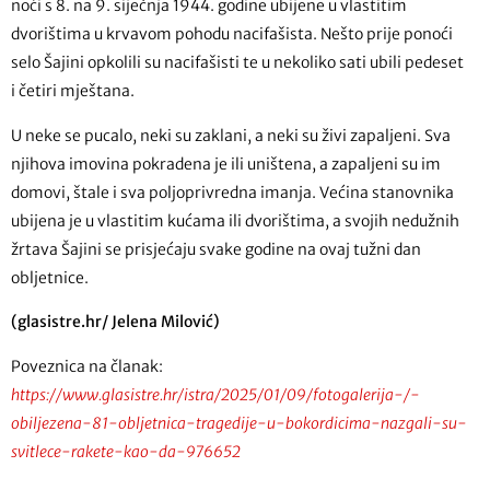
noći s 8. na 9. siječnja 1944. godine ubijene u vlastitim
dvorištima u krvavom pohodu nacifašista. Nešto prije ponoći
selo Šajini opkolili su nacifašisti te u nekoliko sati ubili pedeset
i četiri mještana.
U neke se pucalo, neki su zaklani, a neki su živi zapaljeni. Sva
njihova imovina pokradena je ili uništena, a zapaljeni su im
domovi, štale i sva poljoprivredna imanja. Većina stanovnika
ubijena je u vlastitim kućama ili dvorištima, a svojih nedužnih
žrtava Šajini se prisjećaju svake godine na ovaj tužni dan
obljetnice.
(glasistre.hr/ Jelena Milović)
Poveznica na članak:
https://www.glasistre.hr/istra/2025/01/09/fotogalerija-/-
obiljezena-81-obljetnica-tragedije-u-bokordicima-nazgali-su-
svitlece-rakete-kao-da-976652