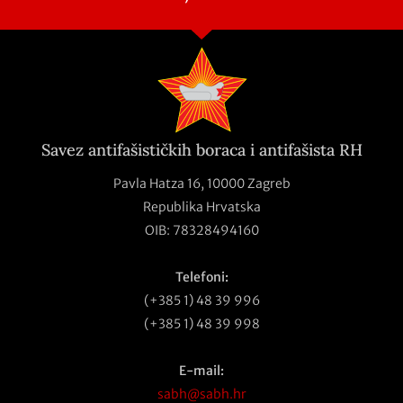
Savez antifašističkih boraca i antifašista RH
Pavla Hatza 16,
10000 Zagreb
Republika Hrvatska
OIB: 78328494160
Telefoni:
(+385 1) 48 39 996
(+385 1) 48 39 998
E-mail:
sabh@sabh.hr