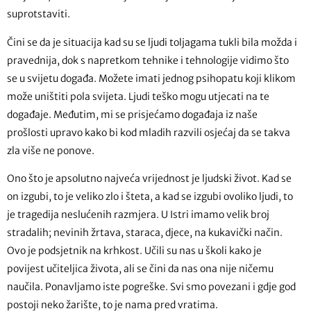
suprotstaviti.
Čini se da je situacija kad su se ljudi toljagama tukli bila možda i
pravednija, dok s napretkom tehnike i tehnologije vidimo što
se u svijetu događa. Možete imati jednog psihopatu koji klikom
može uništiti pola svijeta. Ljudi teško mogu utjecati na te
događaje. Međutim, mi se prisjećamo događaja iz naše
prošlosti upravo kako bi kod mladih razvili osjećaj da se takva
zla više ne ponove.
Ono što je apsolutno najveća vrijednost je ljudski život. Kad se
on izgubi, to je veliko zlo i šteta, a kad se izgubi ovoliko ljudi, to
je tragedija neslućenih razmjera. U Istri imamo velik broj
stradalih; nevinih žrtava, staraca, djece, na kukavički način.
Ovo je podsjetnik na krhkost. Učili su nas u školi kako je
povijest učiteljica života, ali se čini da nas ona nije ničemu
naučila. Ponavljamo iste pogreške. Svi smo povezani i gdje god
postoji neko žarište, to je nama pred vratima.