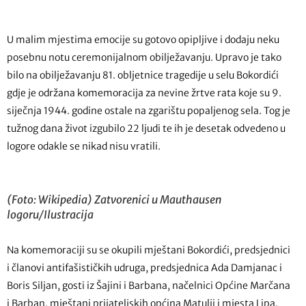
U malim mjestima emocije su gotovo opipljive i dodaju neku
posebnu notu ceremonijalnom obilježavanju. Upravo je tako
bilo na obilježavanju 81. obljetnice tragedije u selu Bokordići
gdje je održana komemoracija za nevine žrtve rata koje su 9.
siječnja 1944. godine ostale na zgarištu popaljenog sela. Tog je
tužnog dana život izgubilo 22 ljudi te ih je desetak odvedeno u
logore odakle se nikad nisu vratili.
(Foto: Wikipedia) Zatvorenici u Mauthausen
logoru/Ilustracija
Na komemoraciji su se okupili mještani Bokordići, predsjednici
i članovi antifašističkih udruga, predsjednica Ada Damjanac i
Boris Siljan, gosti iz Šajini i Barbana, načelnici Općine Marčana
i Barban, mještani prijateljskih općina Matulji i mjesta Lipa.