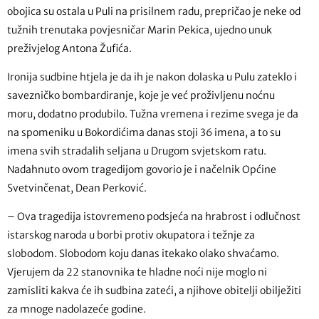
obojica su ostala u Puli na prisilnem radu, prepričao je neke od
tužnih trenutaka povjesničar Marin Pekica, ujedno unuk
preživjelog Antona Žufića.
Ironija sudbine htjela je da ih je nakon dolaska u Pulu zateklo i
savezničko bombardiranje, koje je već proživljenu noćnu
moru, dodatno produbilo. Tužna vremena i rezime svega je da
na spomeniku u Bokordićima danas stoji 36 imena, a to su
imena svih stradalih seljana u Drugom svjetskom ratu.
Nadahnuto ovom tragedijom govorio je i načelnik Općine
Svetvinčenat, Dean Perković.
– Ova tragedija istovremeno podsjeća na hrabrost i odlučnost
istarskog naroda u borbi protiv okupatora i težnje za
slobodom. Slobodom koju danas itekako olako shvaćamo.
Vjerujem da 22 stanovnika te hladne noći nije moglo ni
zamisliti kakva će ih sudbina zateći, a njihove obitelji obilježiti
za mnoge nadolazeće godine.