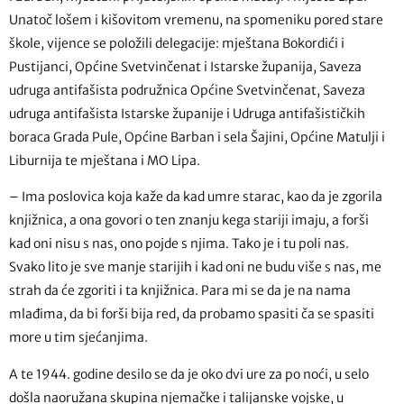
Unatoč lošem i kišovitom vremenu, na spomeniku pored stare
škole, vijence se položili delegacije: mještana Bokordići i
Pustijanci, Općine Svetvinčenat i Istarske županija, Saveza
udruga antifašista podružnica Općine Svetvinčenat, Saveza
udruga antifašista Istarske županije i Udruga antifašističkih
boraca Grada Pule, Općine Barban i sela Šajini, Općine Matulji i
Liburnija te mještana i MO Lipa.
– Ima poslovica koja kaže da kad umre starac, kao da je zgorila
knjižnica, a ona govori o ten znanju kega stariji imaju, a forši
kad oni nisu s nas, ono pojde s njima. Tako je i tu poli nas.
Svako lito je sve manje starijih i kad oni ne budu više s nas, me
strah da će zgoriti i ta knjižnica. Para mi se da je na nama
mlađima, da bi forši bija red, da probamo spasiti ča se spasiti
more u tim sjećanjima.
A te 1944. godine desilo se da je oko dvi ure za po noći, u selo
došla naoružana skupina njemačke i talijanske vojske, u