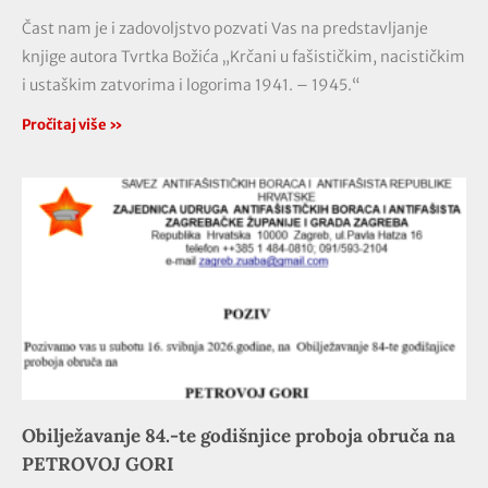
Čast nam je i zadovoljstvo pozvati Vas na predstavljanje
knjige autora Tvrtka Božića „Krčani u fašističkim, nacističkim
i ustaškim zatvorima i logorima 1941. – 1945.“
Pročitaj više »
Obilježavanje 84.-te godišnjice proboja obruča na
PETROVOJ GORI