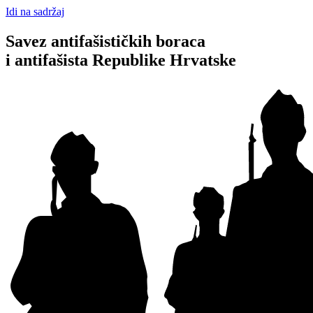
Idi na sadržaj
Savez antifašističkih boraca
i antifašista Republike Hrvatske