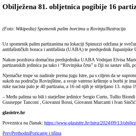
Obilježena 81. obljetnica pogibije 16 part
(Foto: Wikipedia) Spomenik palim borcima u Rovinju/Ilustracija
Uz spomenik palim partizanima na lokaciji Spinuzzi održana je svečanos
antifašističkih boraca i antifašista (UABA) te predsjednik županijsk
Nakon pozdrava domaćina predsjednika UABA Vodnjan Elvisa Marića, 
partizanskih jedinica pa tako i “Rovinjska četa” u čiji su sastav ušli,
Njemačke trupe su nadirale prema jugu Istre, pa s ciljem da se suprots
sukob na području Rovinjštine, a svoje vatreno krštenje u borbi je i
ruke nacista palo je 40 partizana, a 16 od njih je strijeljano 13. rujna 
– Među palima su bili i starješine jedinice Sergio Curto, Tullio Bi
Guuseppe Tanconi , Giovanni Bossi, Giovanni Marcanti i Ivan Sinčić t
glasistre.hr
Poveznica na članak:
https://www.glasistre.hr/istra/2024/09/13/obilj
Prev
Prethodni
Poricanje i tišina