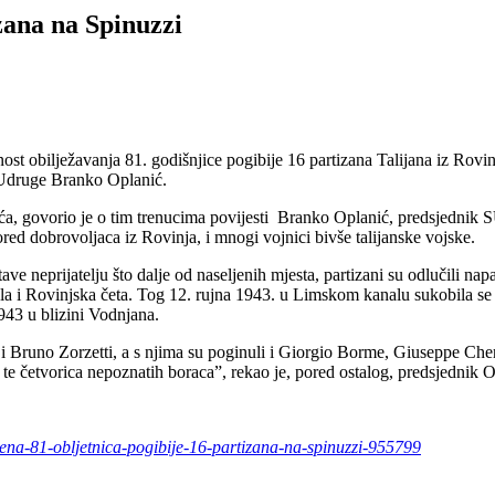
izana na Spinuzzi
t obilježavanja 81. godišnjice pogibije 16 partizana Talijana iz Rovinj
e Udruge Branko Oplanić.
govorio je o tim trenucima povijesti Branko Oplanić, predsjednik SU
 pored dobrovoljaca iz Rovinja, i mnogi vojnici bivše talijanske vojske.
tave neprijatelju što dalje od naseljenih mjesta, partizani su odlučili 
mala i Rovinjska četa. Tog 12. rujna 1943. u Limskom kanalu sukobila 
1943 u blizini Vodnjana.
ondi i Bruno Zorzetti, a s njima su poginuli i Giorgio Borme, Giuseppe
e četvorica nepoznatih boraca”, rekao je, pored ostalog, predsjednik O
ezena-81-obljetnica-pogibije-16-partizana-na-spinuzzi-955799