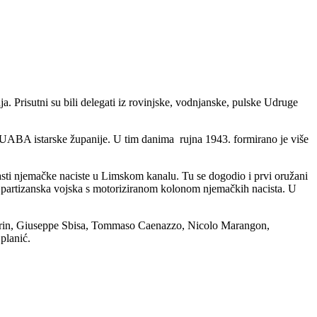
a. Prisutni su bili delegati iz rovinjske, vodnjanske, pulske Udruge
ABA istarske županije. U tim danima rujna 1943. formirano je više
napasti njemačke naciste u Limskom kanalu. Tu se dogodio i prvi oružani
se partizanska vojska s motoriziranom kolonom njemačkih nacista. U
 Cherin, Giuseppe Sbisa, Tommaso Caenazzo, Nicolo Marangon,
planić.