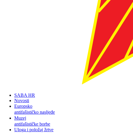
SABA HR
Novosti
Europsko
antifašističko nasljeđe
Muzej
antifašističke borbe
Uloga i položaj žrtve