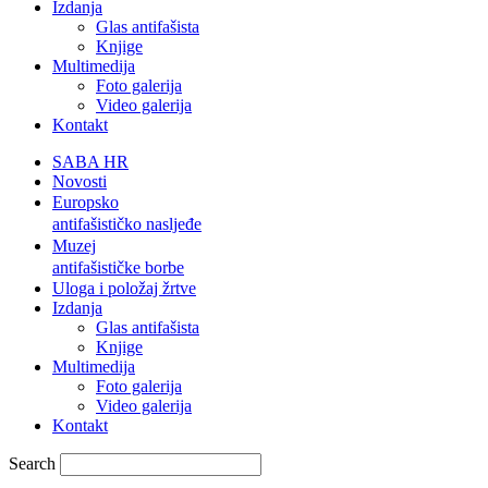
Izdanja
Glas antifašista
Knjige
Multimedija
Foto galerija
Video galerija
Kontakt
SABA HR
Novosti
Europsko
antifašističko nasljeđe
Muzej
antifašističke borbe
Uloga i položaj žrtve
Izdanja
Glas antifašista
Knjige
Multimedija
Foto galerija
Video galerija
Kontakt
Search