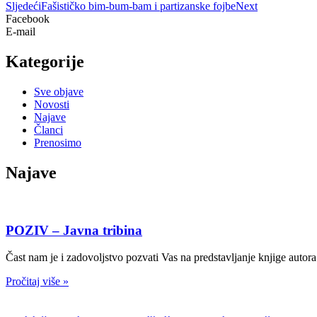
Sljedeći
Fašističko bim-bum-bam i partizanske fojbe
Next
Facebook
E-mail
Kategorije
Sve objave
Novosti
Najave
Članci
Prenosimo
Najave
POZIV – Javna tribina
Čast nam je i zadovoljstvo pozvati Vas na predstavljanje knjige autor
Pročitaj više »