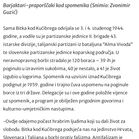
Barjaktari-praporščaki kod spomenika (Snimio: Zvonimir
Guzić)
Sama Bitka kod Kućibrega odvijala se 3. i 4. studenog 1944.
godine, a vodile su je partizanske jedinice II. brigade 43.
istarske divizije, talijanski partizani iz bataljuna “Alma Vivoda”
te slovenske partizanske jedinice koparskog područja. U
neravnopravnoj borbi stradalo je 120 boraca – 39 ih je
poginulo u izravnim sukobima, 40 je nestalo, a 41 je život
izgubio u logorima. Spomenik na uzvisini iznad Kućibrega
podignut je 1959. godine i trajno čuva uspomenu na poginule
borce iz tri države. Delegacije su i ove godine položile vijence
uz spomenik, a program je obilježen prigodnim govorima i
kulturno-umjetničkim nastupima.
-Ovdje odajemo počast hrabrim ljudima koji su dali život za
slobodu. Bitka kod Kućibrega podsjeća nas na jedinstvo Hrvata,
Slovenaca i Talijana u borbi protiv fašizma. Antifašizam je