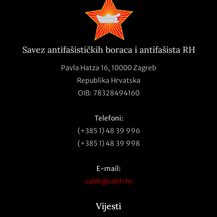
Savez antifašističkih boraca i antifašista RH
Pavla Hatza 16,
10000 Zagreb
Republika Hrvatska
OIB: 78328494160
Telefoni:
(+385 1) 48 39 996
(+385 1) 48 39 998
E-mail:
sabh@sabh.hr
Vijesti