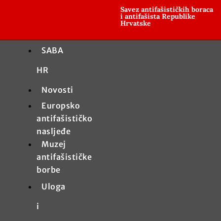
Savez antifašističkih boraca
i antifašista Republike
Hrvatske
SABA
HR
Novosti
Europsko
antifašističko
nasljeđe
Muzej
antifašističke
borbe
Uloga
i