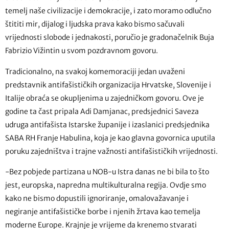
temelj naše civilizacije i demokracije, i zato moramo odlučno
štititi mir, dijalog i ljudska prava kako bismo sačuvali
vrijednosti slobode i jednakosti, poručio je gradonačelnik Buja
Fabrizio Vižintin u svom pozdravnom govoru.
Tradicionalno, na svakoj komemoraciji jedan uvaženi
predstavnik antifašističkih organizacija Hrvatske, Slovenije i
Italije obraća se okupljenima u zajedničkom govoru. Ove je
godine ta čast pripala Adi Damjanac, predsjednici Saveza
udruga antifašista Istarske županije i izaslanici predsjednika
SABA RH Franje Habulina, koja je kao glavna govornica uputila
poruku zajedništva i trajne važnosti antifašističkih vrijednosti.
-Bez pobjede partizana u NOB-u Istra danas ne bi bila to što
jest, europska, napredna multikulturalna regija. Ovdje smo
kako ne bismo dopustili ignoriranje, omalovažavanje i
negiranje antifašističke borbe i njenih žrtava kao temelja
moderne Europe. Krajnje je vrijeme da krenemo stvarati