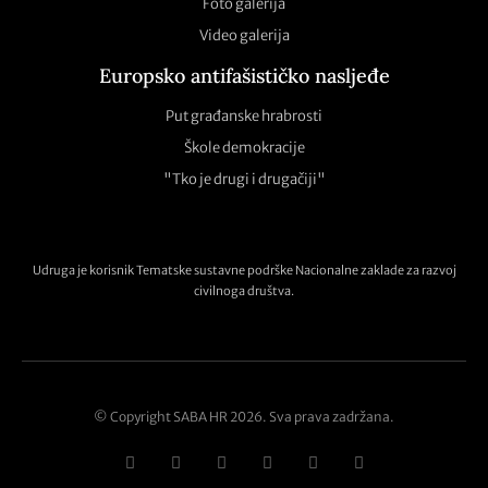
Foto galerija
Video galerija
Europsko antifašističko nasljeđe
Put građanske hrabrosti
Škole demokracije
"Tko je drugi i drugačiji"
Udruga je korisnik Tematske sustavne podrške Nacionalne zaklade za razvoj
civilnoga društva.
© Copyright SABA HR 2026. Sva prava zadržana.