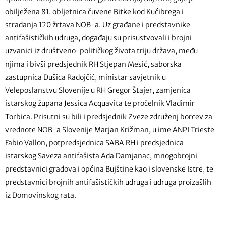
obilježena 81. obljetnica čuvene Bitke kod Kućibrega i
stradanja 120 žrtava NOB-a. Uz građane i predstavnike
antifašističkih udruga, događaju su prisustvovali i brojni
uzvanici iz društveno-političkog života triju država, među
njima i bivši predsjednik RH Stjepan Mesić, saborska
zastupnica Dušica Radojčić, ministar savjetnik u
Veleposlanstvu Slovenije u RH Gregor Štajer, zamjenica
istarskog župana Jessica Acquavita te pročelnik Vladimir
Torbica. Prisutni su bili i predsjednik Zveze združenj borcev za
vrednote NOB-a Slovenije Marjan Križman, u ime ANPI Trieste
Fabio Vallon, potpredsjednica SABA RH i predsjednica
istarskog Saveza antifašista Ada Damjanac, mnogobrojni
predstavnici gradova i općina Bujštine kao i slovenske Istre, te
predstavnici brojnih antifašističkih udruga i udruga proizašlih
iz Domovinskog rata.