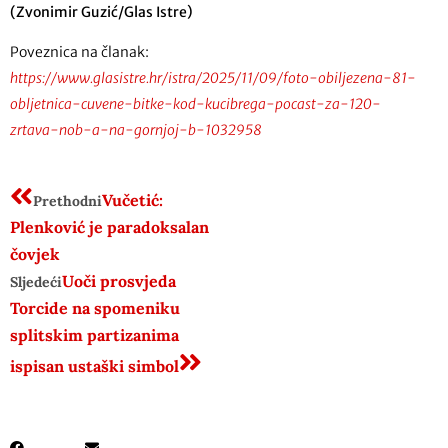
(Zvonimir Guzić/Glas Istre)
Poveznica na članak:
https://www.glasistre.hr/istra/2025/11/09/foto-obiljezena-81-
obljetnica-cuvene-bitke-kod-kucibrega-pocast-za-120-
zrtava-nob-a-na-gornjoj-b-1032958
Vučetić:
Prethodni
Plenković je paradoksalan
čovjek
Uoči prosvjeda
Sljedeći
Torcide na spomeniku
splitskim partizanima
ispisan ustaški simbol