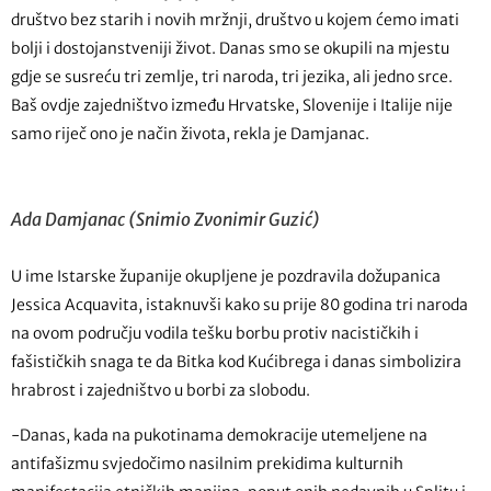
društvo bez starih i novih mržnji, društvo u kojem ćemo imati
bolji i dostojanstveniji život. Danas smo se okupili na mjestu
gdje se susreću tri zemlje, tri naroda, tri jezika, ali jedno srce.
Baš ovdje zajedništvo između Hrvatske, Slovenije i Italije nije
samo riječ ono je način života, rekla je Damjanac.
Ada Damjanac (Snimio Zvonimir Guzić)
U ime Istarske županije okupljene je pozdravila dožupanica
Jessica Acquavita, istaknuvši kako su prije 80 godina tri naroda
na ovom području vodila tešku borbu protiv nacističkih i
fašističkih snaga te da Bitka kod Kućibrega i danas simbolizira
hrabrost i zajedništvo u borbi za slobodu.
-Danas, kada na pukotinama demokracije utemeljene na
antifašizmu svjedočimo nasilnim prekidima kulturnih