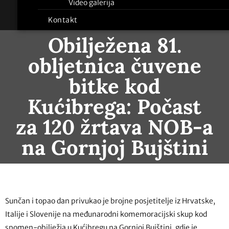
Video galerija
Kontakt
Obilježena 81.
obljetnica čuvene
bitke kod
Kućibrega: Počast
za 120 žrtava NOB-a
na Gornjoj Bujštini
Sunčan i topao dan privukao je brojne posjetitelje iz Hrvatske,
Italije i Slovenije na međunarodni komemoracijski skup kod
spomen-obilježja u Kućibregu na Gornjoj Bujštini, gdje je