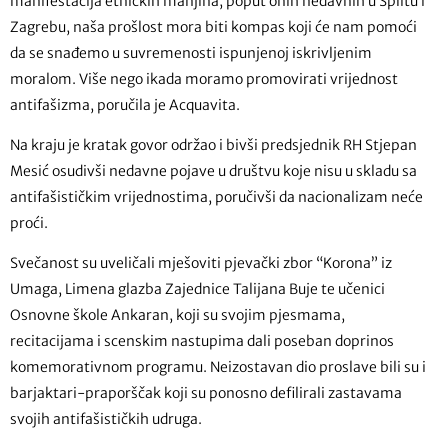
manifestacija etničkih manjina, poput onih nedavnih u Splitu i
Zagrebu, naša prošlost mora biti kompas koji će nam pomoći
da se snađemo u suvremenosti ispunjenoj iskrivljenim
moralom. Više nego ikada moramo promovirati vrijednost
antifašizma, poručila je Acquavita.
Na kraju je kratak govor održao i bivši predsjednik RH Stjepan
Mesić osudivši nedavne pojave u društvu koje nisu u skladu sa
antifašističkim vrijednostima, poručivši da nacionalizam neće
proći.
Svečanost su uveličali mješoviti pjevački zbor “Korona” iz
Umaga, Limena glazba Zajednice Talijana Buje te učenici
Osnovne škole Ankaran, koji su svojim pjesmama,
recitacijama i scenskim nastupima dali poseban doprinos
komemorativnom programu. Neizostavan dio proslave bili su i
barjaktari-praporščak koji su ponosno defilirali zastavama
svojih antifašističkih udruga.