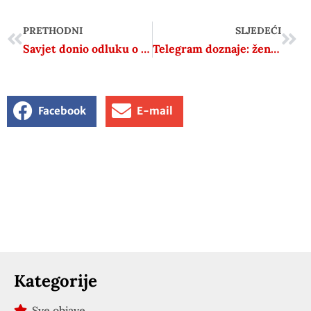
PRETHODNI
SLJEDEĆI
Savjet donio odluku o podjeli novca manjinama
Telegram doznaje: žena koja tvrdi da je ustaški logor za djecu zapravo bio prihvatilište, u utorak bi mogla postati dekanica
Facebook
E-mail
Kategorije
Sve objave