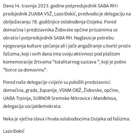
Dana 14. travnja 2023. godine potpredsjednik SABA RH i
predsjednik ZUABA VSŽ, Lazo Đokić, predvodio je delegaciju na
obilježavanju 78. godišnjice oslobođenja Osijeka. Pored
domaćina i predstavnika Židovske općine prisutnima se
obratio i potpredsjednik SABA RH. Naglasio je potrebu
njegovanja kulture sjećanja ali i jače angažiranje u borbi protiv
fašizma, koji i ovih dana ima svoju aktivnost pod plaštom
komemoracije žrtvama “totalitarnog sustava “, koji je pobio
“borce za domovinu”.
Pored naše delegacije cvijeće su položili predstavnici
domaćina, grada, županije, VSNM OBŽ, Židovske, općine,
UABA Trpinja, SUBNOR Sremske Mitrovice i Manđelosa,
delegacija socijaldemokrata.
Neka je vječna slava i hvala oslobodiocima Osijeka od fašizma.
Lazo Đokić