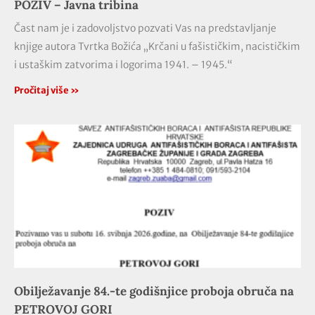
POZIV – Javna tribina
Čast nam je i zadovoljstvo pozvati Vas na predstavljanje
knjige autora Tvrtka Božića „Krčani u fašističkim, nacističkim
i ustaškim zatvorima i logorima 1941. – 1945.“
Pročitaj više »
Obilježavanje 84.-te godišnjice proboja obruča na
PETROVOJ GORI