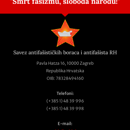
"Smrt fašizmu, sloboda narodu!"
Savez antifašističkih boraca i antifašista RH
Pavla Hatza 16,
10000 Zagreb
Republika Hrvatska
OIB: 78328494160
Telefoni:
(+385 1) 48 39 996
(+385 1) 48 39 998
E-mail: