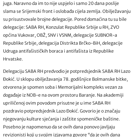
juga. Naravno da im to nije uspjelo i samo 20 dana poslije
slama se Srijemski front i oslobađa cijela zemlja. Obilježavanju
su prisustvovale brojne delegacije. Pored domaćina tu su bile
delegacije: SABA RH, Konzulat Republike Srbije u RH, ZVO
općina Vukovar, OBŽ, SNV i VSNM, delegacije SUBNOR-a
Republike Srbije, delegacija Distrikta Brčko-BiH, delegacije
Udruga antifašističkih boraca i antifašista iz Republike
Hrvatske.
Delegaciju SABA RH predvodio je potpredsjednik SABA RH Lazo
Đokić. U sklopu obilježavanja 78. godišnjice Bolmanske bitke,
otvorena je spomen soba i Memorijalni kompleks vezan za
događaje iz NOB-e na ovom prostoru Baranje. Na akademiji
upriličenoj ovim povodom prisutne je u ime SABA RH
pozdravio potpredsjednik Lazo Đokić. Govorio je o značaju
njegovanju kulture sjećanja i zaštite spomeničke baštine.
Posebno je napomenuo da se ovih dana ponovo javljaju
revizionisti koji u svojim izjavama govore “da je ovih dana