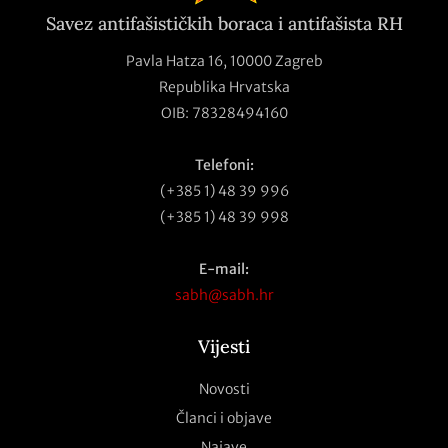
Savez antifašističkih boraca i antifašista RH
Pavla Hatza 16,
10000 Zagreb
Republika Hrvatska
OIB: 78328494160
Telefoni:
(+385 1) 48 39 996
(+385 1) 48 39 998
E-mail:
sabh@sabh.hr
Vijesti
Novosti
Članci i objave
Najave