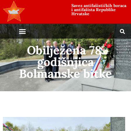
Savez antifašističkih boraca
i antifašista Republike
Hrvatske
Obilježena 78.
godišnjica
Bolmanske bitke