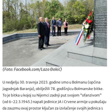
(Foto: Facebook.com/Lazo Đokić)
U nedjelju 30. travnja 2023. godine smo u Bolmanu (općina
Jagodnjak Baranja), obilježili 78. godišnjicu Bolmanske bitke.
To je bitka u kojoj su Nijemci zadnji put svojom “ofanzivom”
(od 6-22.3.1945.) napali jedinice JA i Crvene armije u pokušaju
da zauzmu ovaj prostor ključan za izvlačenje svojih jedinica s