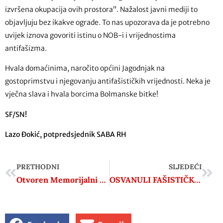
izvršena okupacija ovih prostora”. Nažalost javni mediji to
objavljuju bez ikakve ograde. To nas upozorava da je potrebno
uvijek iznova govoriti istinu o NOB-i i vrijednostima
antifašizma.
Hvala domaćinima, naročito općini Jagodnjak na
gostoprimstvu i njegovanju antifašističkih vrijednosti. Neka je
vječna slava i hvala borcima Bolmanske bitke!
SF/SN!
Lazo Đokić, potpredsjednik SABA RH
PRETHODNI
SLJEDEĆI
Otvoren Memorijalni centar Bolmanske bitke
OSVANULI FAŠISTIČKI NATPISI U TALIJANSKIM MJESTIMA DEVIN-NABREŽINE NEDALEKO TRSTA!