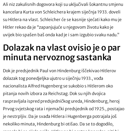
Ali niz zakulisnih dogovora koji su uključivali šokantnu smjenu
kancelara Kurta von Schleichera krajem siječnja 1933. doveli
su Hitlera na vlast. Schleicher će se kasnije sjećati kako mu je
Hitler rekao da je “zapanjujuće u njegovom životu kako je
uvijek bio spašen baš onda kad je i sam izgubio svaku nadu.”
Dolazak na vlast ovisio je o par
minuta nervoznog sastanka
Dok je predsjednik Paul von Hindenburg iščekivao Hitlerov
dolazak tog ponedjeljka ujutro u siječnju 1933., vođa
nacionalista Alfred Hugenberg se sukobio s Hitlerom oko
pitanja novih izbora za Reichstag. Dok su njih dvojica
raspravljala ispred predsjedničkog ureda, Hindenburg, heroj
Prvog svjetskog rata i njemački predsjednik od 1925., postajao
je nestrpljiv. Da je svađa Hitlera i Hugenberga potrajala još
nekoliko minuta, Hindenburg bi otišao. Da se to dogodilo,