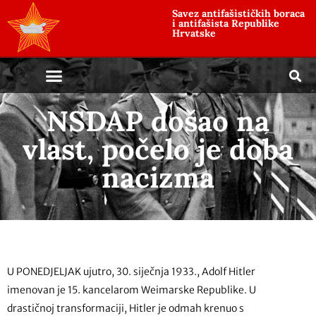
Savez antifašističkih boraca
i antifašista Republike
Hrvatske
NSDAP došao na
vlast, počelo je doba
nacizma
U PONEDJELJAK ujutro, 30. siječnja 1933., Adolf Hitler
imenovan je 15. kancelarom Weimarske Republike. U
drastičnoj transformaciji, Hitler je odmah krenuo s