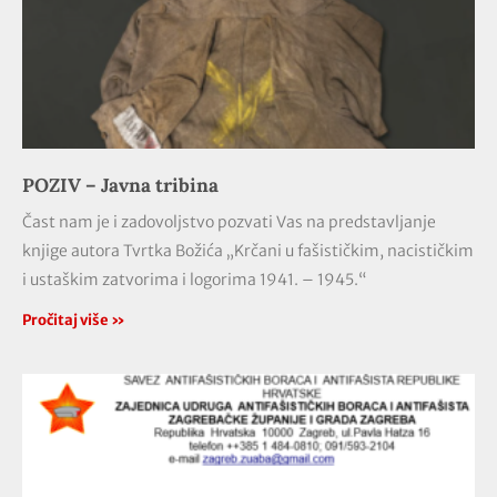
POZIV – Javna tribina
Čast nam je i zadovoljstvo pozvati Vas na predstavljanje
knjige autora Tvrtka Božića „Krčani u fašističkim, nacističkim
i ustaškim zatvorima i logorima 1941. – 1945.“
Pročitaj više »