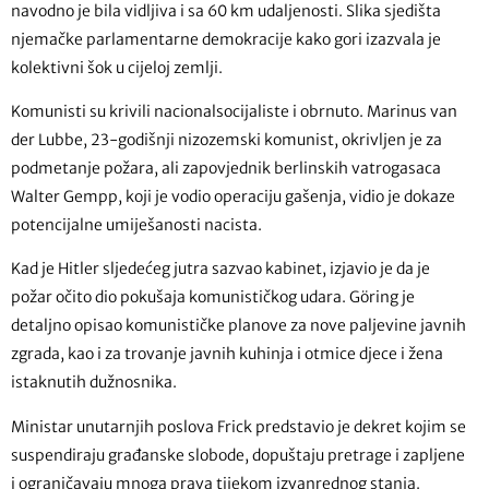
navodno je bila vidljiva i sa 60 km udaljenosti. Slika sjedišta
njemačke parlamentarne demokracije kako gori izazvala je
kolektivni šok u cijeloj zemlji.
Komunisti su krivili nacionalsocijaliste i obrnuto. Marinus van
der Lubbe, 23-godišnji nizozemski komunist, okrivljen je za
podmetanje požara, ali zapovjednik berlinskih vatrogasaca
Walter Gempp, koji je vodio operaciju gašenja, vidio je dokaze
potencijalne umiješanosti nacista.
Kad je Hitler sljedećeg jutra sazvao kabinet, izjavio je da je
požar očito dio pokušaja komunističkog udara. Göring je
detaljno opisao komunističke planove za nove paljevine javnih
zgrada, kao i za trovanje javnih kuhinja i otmice djece i žena
istaknutih dužnosnika.
Ministar unutarnjih poslova Frick predstavio je dekret kojim se
suspendiraju građanske slobode, dopuštaju pretrage i zapljene
i ograničavaju mnoga prava tijekom izvanrednog stanja.