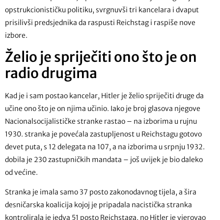
opstrukcionističku politiku, svrgnuvši tri kancelara i dvaput
prisilivši predsjednika da raspusti Reichstag i raspiše nove
izbore.
Želio je spriječiti ono što je on
radio drugima
Kad je i sam postao kancelar, Hitler je želio spriječiti druge da
učine ono što je on njima učinio. Iako je broj glasova njegove
Nacionalsocijalističke stranke rastao – na izborima u rujnu
1930. stranka je povećala zastupljenost u Reichstagu gotovo
devet puta, s 12 delegata na 107, a na izborima u srpnju 1932.
dobila je 230 zastupničkih mandata – još uvijek je bio daleko
od većine.
Stranka je imala samo 37 posto zakonodavnog tijela, a šira
desničarska koalicija kojoj je pripadala nacistička stranka
kontrolirala je jedva 51 posto Reichstaga, no Hitler je vjerovao