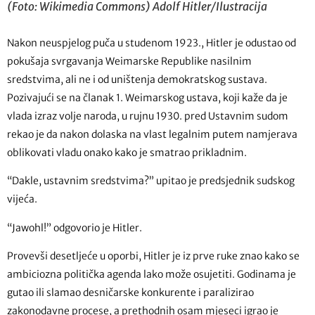
(Foto: Wikimedia Commons) Adolf Hitler/Ilustracija
Nakon neuspjelog puča u studenom 1923., Hitler je odustao od
pokušaja svrgavanja Weimarske Republike nasilnim
sredstvima, ali ne i od uništenja demokratskog sustava.
Pozivajući se na članak 1. Weimarskog ustava, koji kaže da je
vlada izraz volje naroda, u rujnu 1930. pred Ustavnim sudom
rekao je da nakon dolaska na vlast legalnim putem namjerava
oblikovati vladu onako kako je smatrao prikladnim.
“Dakle, ustavnim sredstvima?” upitao je predsjednik sudskog
vijeća.
“Jawohl!” odgovorio je Hitler.
Provevši desetljeće u oporbi, Hitler je iz prve ruke znao kako se
ambiciozna politička agenda lako može osujetiti. Godinama je
gutao ili slamao desničarske konkurente i paralizirao
zakonodavne procese, a prethodnih osam mjeseci igrao je