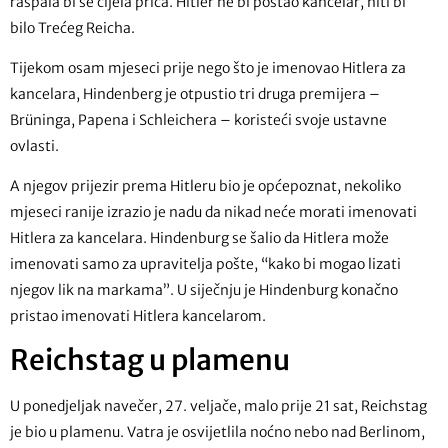
raspala bi se cijela priča. Hitler ne bi postao kancelar, niti bi
bilo Trećeg Reicha.
Tijekom osam mjeseci prije nego što je imenovao Hitlera za
kancelara, Hindenberg je otpustio tri druga premijera –
Brüninga, Papena i Schleichera – koristeći svoje ustavne
ovlasti.
A njegov prijezir prema Hitleru bio je općepoznat, nekoliko
mjeseci ranije izrazio je nadu da nikad neće morati imenovati
Hitlera za kancelara. Hindenburg se šalio da Hitlera može
imenovati samo za upravitelja pošte, “kako bi mogao lizati
njegov lik na markama”. U siječnju je Hindenburg konačno
pristao imenovati Hitlera kancelarom.
Reichstag u plamenu
U ponedjeljak navečer, 27. veljače, malo prije 21 sat, Reichstag
je bio u plamenu. Vatra je osvijetlila noćno nebo nad Berlinom,