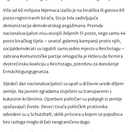
Više od 40 milijuna Nijemaca izašlo je na birališta ili gotovo 89
posto registriranih birača, što je bila zadivljujuća
demonstracija demokratskog angažmana. Premda
nacionalsocijalisti nisu osvojili željenih 51 posto, nego samo 44
posto biračkog tijela – unatoč golemoj kampanji protiv njih,
socijaldemokrati su izgubili samo jedno mjesto u Reichstagu –
zabrana Komunističke partije omogućila je Hitleru da formira
dvotrećinsku koaliciju u Reichstagu, potrebnu za donošenje
Ermächtigungsgesetza.
Sljedeći dan nacionalsocijalisti su upali u državne urede diljem
zemlje. Na javnim zgradama izvješeni su transparenti s
kukastim križevima. Oporbeni političari su pobjegli iz zemlje
spašavajući živote. Deseci tisuća političkih protivnika
odvedeni su u Schutzhaft, oblik pritvora u kojem se pojedinca
bez razloga moglo držati neograničeno dugo.