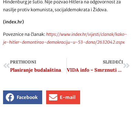
Hindenburg je šutio. Nije pozvao Hitlera na odgovornost za
nasilje protiv komunista, socijaldemokrata i Židova.
(index.hr)
Poveznice na članak:
https://www.index.hr/vijesti/clanak/kako-
je-hitler-demontirao-demokraciju-u-53-dana/2632042.aspx
PRETHODNI
SLJEDEĆI
Plasiranje budalaština
VIDA info – Smrznuti Dalmatinci
Facebook
E-mail