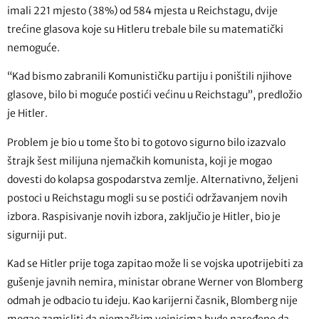
imali 221 mjesto (38%) od 584 mjesta u Reichstagu, dvije
trećine glasova koje su Hitleru trebale bile su matematički
nemoguće.
“Kad bismo zabranili Komunističku partiju i poništili njihove
glasove, bilo bi moguće postići većinu u Reichstagu”, predložio
je Hitler.
Problem je bio u tome što bi to gotovo sigurno bilo izazvalo
štrajk šest milijuna njemačkih komunista, koji je mogao
dovesti do kolapsa gospodarstva zemlje. Alternativno, željeni
postoci u Reichstagu mogli su se postići održavanjem novih
izbora. Raspisivanje novih izbora, zaključio je Hitler, bio je
sigurniji put.
Kad se Hitler prije toga zapitao može li se vojska upotrijebiti za
gušenje javnih nemira, ministar obrane Werner von Blomberg
odmah je odbacio tu ideju. Kao karijerni časnik, Blomberg nije
mogao zamisliti da njemačkim vojnicima bude naređeno da