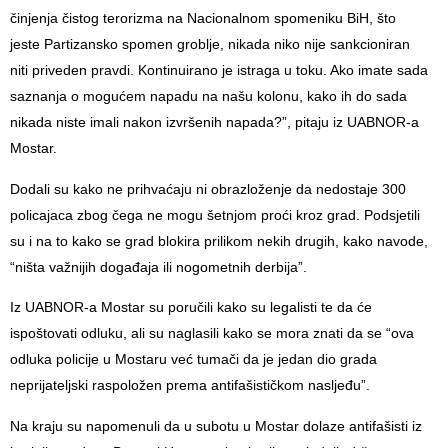
činjenja čistog terorizma na Nacionalnom spomeniku BiH, što
jeste Partizansko spomen groblje, nikada niko nije sankcioniran
niti priveden pravdi. Kontinuirano je istraga u toku. Ako imate sada
saznanja o mogućem napadu na našu kolonu, kako ih do sada
nikada niste imali nakon izvršenih napada?”, pitaju iz UABNOR-a
Mostar.
Dodali su kako ne prihvaćaju ni obrazloženje da nedostaje 300
policajaca zbog čega ne mogu šetnjom proći kroz grad. Podsjetili
su i na to kako se grad blokira prilikom nekih drugih, kako navode,
“ništa važnijih događaja ili nogometnih derbija”.
Iz UABNOR-a Mostar su poručili kako su legalisti te da će
ispoštovati odluku, ali su naglasili kako se mora znati da se “ova
odluka policije u Mostaru već tumači da je jedan dio grada
neprijateljski raspoložen prema antifašističkom nasljeđu”.
Na kraju su napomenuli da u subotu u Mostar dolaze antifašisti iz