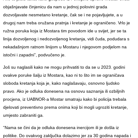
objašnjavate činjenicu da nam u jednoj polovini grada
dozvoljavate nesmetano kretanje, čak se i ne pojavljujete, a u
drugoj nam treba oružana pratnja i kretanje je ograničeno. Vrlo je
ružna poruka koja iz Mostara tim povodom ide u svijet, jer se ta
linija dozvoljenog i nedozvoljenog kretanja, vidi čuda, podudara s
nekadašnjom ratnom linijom u Mostaru i njegovom podjelom na
istočni i zapadni”, podvučeno je.
Još su naglasili kako ne mogu prihvatiti to da se u 2023. godini
ovakve poruke šalju iz Mostara, kao ni to što im se ograničava
sloboda kretanja koja je, kako naglašavaju, osnovno ljudsko
pravo. Ako je odluka donesena na osnovu saznanja ili ozbiljnih
procjena, iz UABNOR-a Mostar smatraju kako bi policija trebala
djelovati preventivno prema onima koji bi mogli ugroziti kretanje,
umjesto zabraniti ga.
“Nama se čini da je odluka donesena inercijom ili je došla iz
politike. Do ovakvog zaključka dolazimo jer za 30 godina napada i