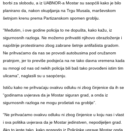
borbi za slobodu, a iz UABNOR-a Mostar su saopćili kako je bilo
planirano da, nakon okupljanja na Trgu Musala, marševskom
šetnjom krenu prema Partizanskom spomen groblju.
“Međutim, i ove godine policija to ne dopušta, kako kažu, iz
sigurnosnih razloga. Ne možemo prihvatiti njihovo obrazloženje i
najoštrije protestiramo zbog zabrane šetnje antifašista gradom.
Ne prihvaćamo da nas se provodi autobusima pod oružanom
pratnjom, jer to previše podsjeća na ne tako davna vremena kada
su mnogi od nas od nekih policija bili baš tako provođeni istim tim
ulicama”, naglasili su u saopćenju.
Ističu kako ne prihvaćaju ovakvu odluku ni zbog činjenice da ih se
“godinama uvjerava da je Mostar siguran grad, a onda iz
sigurnosnih razloga ne mogu prošetati na groblje”.
“Ne prihvaćamo ovakvu odluku ni zbog činjenice u koju nas i vlast
i sva politika uvjerava da je Mostar jedinstven, nepodijeljen grad.
Ako to jeste tako, kako gospodo iz Policijske uprave Mostar onda