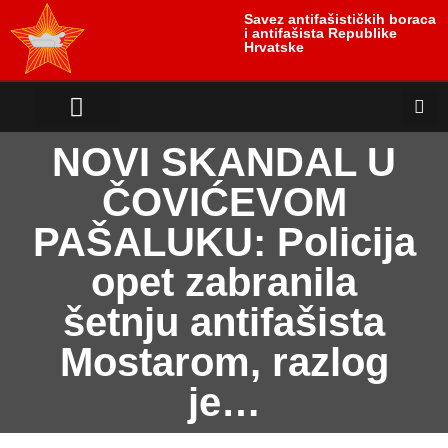
Savez antifašističkih boraca
i antifašista Republike
Hrvatske
antifašističko nasljeđe
antifašističke borbe
Uloga i položaj žrtve
NOVI SKANDAL U
ČOVIĆEVOM
PAŠALUKU: Policija
opet zabranila
šetnju antifašista
Mostarom, razlog
je…