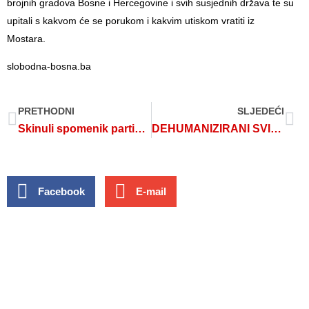
brojnih gradova Bosne i Hercegovine i svih susjednih država te su
upitali s kakvom će se porukom i kakvim utiskom vratiti iz
Mostara.
slobodna-bosna.ba
PRETHODNI
SLJEDEĆI
Skinuli spomenik partizanima, pa ga “zaboravili” vratiti
DEHUMANIZIRANI SVIJET
Facebook
E-mail