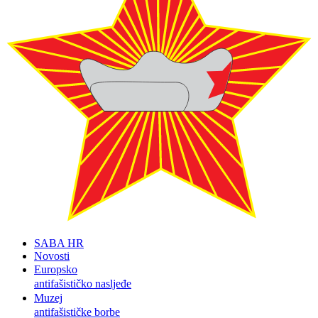
SABA HR
Novosti
Europsko
antifašističko nasljeđe
Muzej
antifašističke borbe