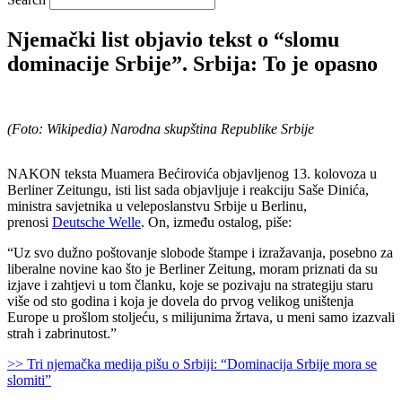
Njemački list objavio tekst o “slomu
dominacije Srbije”. Srbija: To je opasno
(Foto: Wikipedia) Narodna skupština Republike Srbije
NAKON teksta Muamera Bećirovića objavljenog 13. kolovoza u
Berliner Zeitungu, isti list sada objavljuje i reakciju Saše Dinića,
ministra savjetnika u veleposlanstvu Srbije u Berlinu,
prenosi
Deutsche Welle
. On, između ostalog, piše:
“Uz svo dužno poštovanje slobode štampe i izražavanja, posebno za
liberalne novine kao što je Berliner Zeitung, moram priznati da su
izjave i zahtjevi u tom članku, koje se pozivaju na strategiju staru
više od sto godina i koja je dovela do prvog velikog uništenja
Europe u prošlom stoljeću, s milijunima žrtava, u meni samo izazvali
strah i zabrinutost.”
>> Tri njemačka medija pišu o Srbiji: “Dominacija Srbije mora se
slomiti”