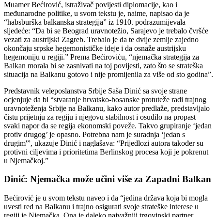
Muamer Bećirović, istraživač povijesti diplomacije, kao i
međunarodne politike, u svom tekstu je, naime, napisao da je
“habsburška balkanska strategija” iz 1910. podrazumijevala
sljedeće: “Da bi se Beograd uravnotežio, Sarajevo je trebalo čvršće
vezati za austrijski Zagreb. Trebalo je da te dvije zemlje zajedno
okončaju srpske hegemonističke ideje i da osnaže austrijsku
hegemoniju u regiji.” Prema Bećiroviću, “njemačka strategija za
Balkan morala bi se zasnivati na toj povijesti, zato što se strateška
situacija na Balkanu gotovo i nije promijenila za više od sto godina”.
Predstavnik veleposlanstva Srbije Saša Dinić sa svoje strane
ocjenjuje da bi “stvaranje hrvatsko-bosanske protuteže radi trajnog
uravnoteženja Srbije na Balkanu, kako autor predlaže, predstavljalo
čistu prijetnju za regiju i njegovu stabilnost i osudilo na propast
svaki napor da se regija ekonomski poveže. Takvo grupiranje ‘jedan
protiv drugog’ je opasno. Potrebna nam je suradnja ‘jedan s
drugim'”, ukazuje Dinić i naglašava: “Prijedlozi autora također su
protivni ciljevima i prioritetima Berlinskog procesa koji je pokrenut
u Njemačkoj.”
Dinić: Njemačka može učini više za Zapadni Balkan
Bećirović je u svom tekstu naveo i da “jedina država koja bi mogla
uvesti red na Balkanu i trajno osigurati svoje strateške interese u
regiji je Njemačka. Ona je daleko najvažniji trgovinski partner