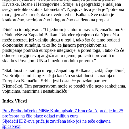
Hrvatske, Bosne i Hercegovine i Srbije, a i geografski je udaljena
svega nekoliko stotina kilometara”. Njegova teza je da je “potrebna
moć, njemačka moć, da se uvede red na Balkan. Sve ostalo je
kratkoročno, srednjoročno i dugoročno osuđeno na propast”.
Dinić na to odgovara: “U jednom je autor u pravu: Njemačka može
učiniti više za Zapadni Balkan. Također vjerujemo da Njemačka
može preuzeti još važniju ulogu u regiji, tako što će tamo poticati
ekonomsku suradnju, tako što će jasnom perspektivom za
pristupanje podržati europske integracije, a pored toga, i tako što će
odnose u regiji i svoj angažman u njemu, poticati i provoditi u
skladu s Poveljom UN-a i međunarodnim pravom.”
“Stabilnost i suradnja u regiji Zapadnog Balkana”, zaključuje Dinić,
“za Srbiju su od istog značaja kao što su stabilnost i suradnja u
Europi za Nemačku. Srbija jest i ostat će pouzdan partner
Njemačkoj. Tim partnerstvom može se postići više nego sankcijama,
vojnicima, nemirima i nestabilnošću.”
Index Vijesti
Prev
Prethodni
Veleučilište Knin upisalo 7 brucoša. A predaje im 25
profesora na čije plaće odlazi milijun eura
Sljedeći
HDZ-ova priča je završena iako još ne teče odjavna
špica
Next