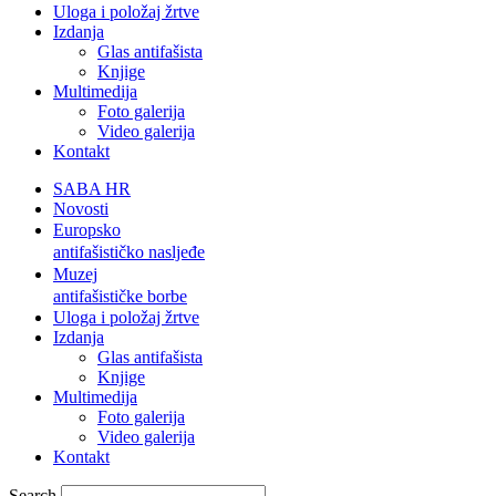
Uloga i položaj žrtve
Izdanja
Glas antifašista
Knjige
Multimedija
Foto galerija
Video galerija
Kontakt
SABA HR
Novosti
Europsko
antifašističko nasljeđe
Muzej
antifašističke borbe
Uloga i položaj žrtve
Izdanja
Glas antifašista
Knjige
Multimedija
Foto galerija
Video galerija
Kontakt
Search