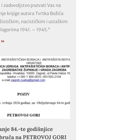
 i zadovoljstvo pozvati Vas na
nje knjige autora Tvrtka Božića
ašističkim, nacističkim i ustaškim
 logorima 1941. – 1945.“
e »
anje 84.-te godišnjice
obruča na PETROVOJ GORI