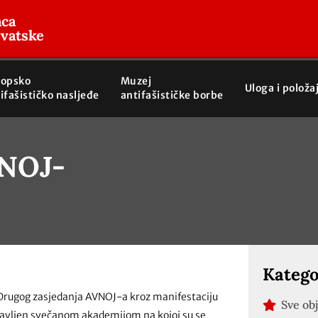
aca
rvatske
ropsko
Muzej
Uloga i položa
ifašističko nasljeđe
antifašističke borbe
VNOJ-
Katego
 Drugog zasjedanja AVNOJ-a kroz manifestaciju
Sve ob
tavljen svečanom akademijom na kojoj su se