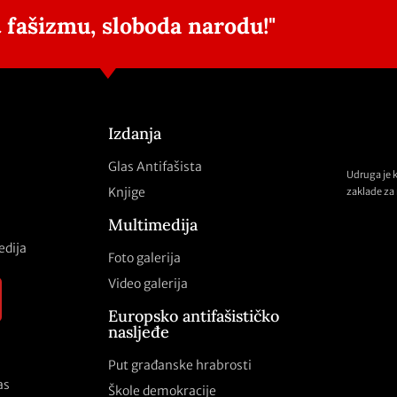
 fašizmu, sloboda narodu!"
Izdanja
Glas Antifašista
Udruga je 
Knjige
zaklade za 
Multimedija
edija
Foto galerija
Video galerija
Europsko antifašističko
nasljeđe
Put građanske hrabrosti
as
Škole demokracije