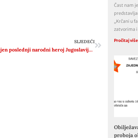
Čast nam je
predstavlja
„Krčani u f
zatvorima i
Pročitaj viš
SLJEDEĆI
Sahranjen poslednji narodni heroj Jugoslavije Petar Matić Dule
Obilježav
proboja 