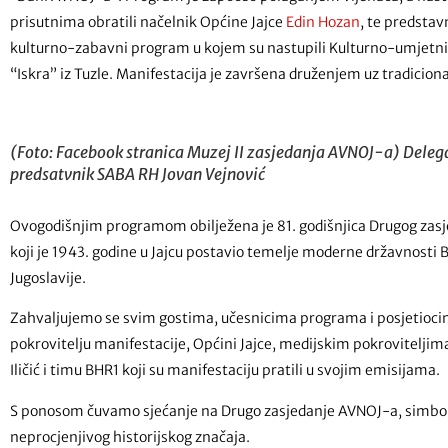
prisutnima obratili načelnik Općine Jajce
Edin Hozan
, te predsta
kulturno-zabavni program u kojem su nastupili Kulturno-umjetničko
“Iskra” iz Tuzle. Manifestacija je završena druženjem uz tradiciona
(Foto: Facebook stranica Muzej II zasjedanja AVNOJ-a) Deleg
predsatvnik SABA RH Jovan Vejnović
Ovogodišnjim programom obilježena je 81. godišnjica Drugog zasj
koji je 1943. godine u Jajcu postavio temelje moderne državnosti 
Jugoslavije.
Zahvaljujemo se svim gostima, učesnicima programa i posjetioc
pokrovitelju manifestacije, Općini Jajce, medijskim pokrovitelji
Iličić i timu BHR1 koji su manifestaciju pratili u svojim emisijama.
S ponosom čuvamo sjećanje na Drugo zasjedanje AVNOJ-a, simbol z
neprocjenjivog historijskog značaja.