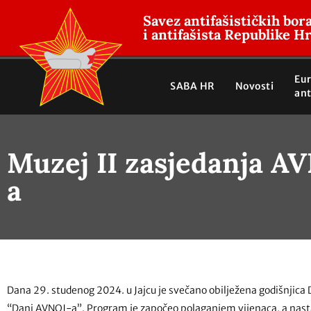
Savez antifašističkih bor
i antifašista Republike H
Eu
SABA HR
Novosti
ant
Muzej II zasjedanja A
a
Dana 29. studenog 2024. u Jajcu je svečano obilježena godišnjica
“Dani AVNOJ-a”. Program je započeo polaganjem vijenaca, a nas