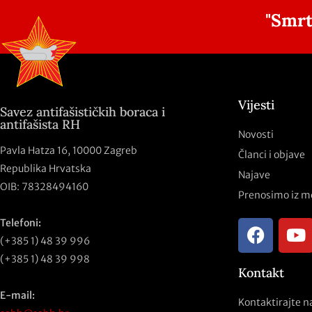
"Smrt
Vijesti
Savez antifašističkih boraca i
antifašista RH
Novosti
Pavla Hatza 16,
10000 Zagreb
Članci i objave
Republika Hrvatska
Najave
OIB: 78328494160
Prenosimo iz m
Telefoni:
(+385 1) 48 39 996
(+385 1) 48 39 998
Kontakt
E-mail:
Kontaktirajte n