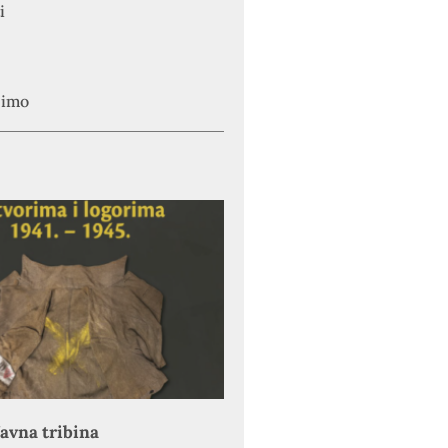
i
simo
avna tribina