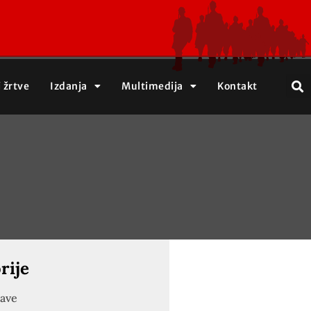
j žrtve
Izdanja
Multimedija
Kontakt
rije
jave