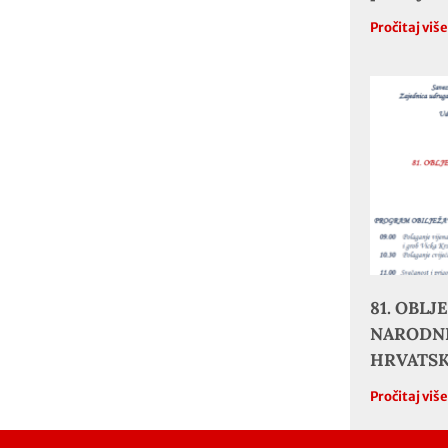
Pročitaj viš
81. OBL
NARODNE
HRVATS
Pročitaj viš