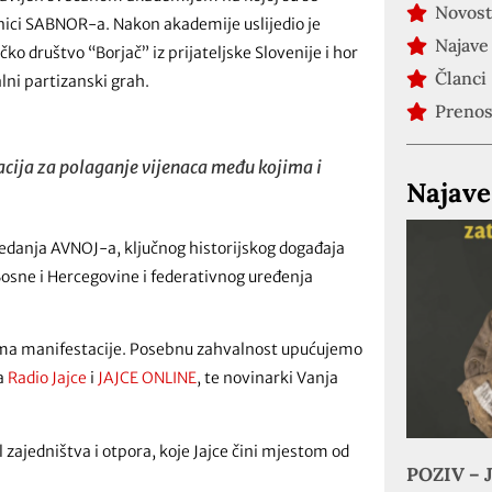
Novost
vnici SABNOR-a. Nakon akademije uslijedio je
Najave
 društvo “Borjač” iz prijateljske Slovenije i hor
Članci
lni partizanski grah.
Preno
acija za polaganje vijenaca među kojima i
Najave
edanja AVNOJ-a, ključnog historijskog događaja
Bosne i Hercegovine i federativnog uređenja
ima manifestacije. Posebnu zahvalnost upućujemo
ma
Radio Jajce
i
JAJCE ONLINE
, te novinarki Vanja
ajedništva i otpora, koje Jajce čini mjestom od
POZIV – J