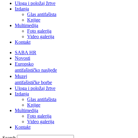
Uloga i položaj žrtve
Izdanja
Glas antifašista
Knjige
Multimedija
Foto galerija
Video galerija
Kontakt
SABA HR
Novosti
Europsko
antifašističko nasljeđe
Muzej
antifašističke borbe
Uloga i položaj žrtve
Izdanja
Glas antifašista
Knjige
Multimedija
Foto galerija
Video galerija
Kontakt
Search