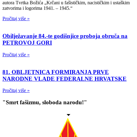
autora Tvrtka Božića „Krčani u fašističkim, nacističkim i ustaškim
zatvorima i logorima 1941. – 1945.“
Pročitaj više »
Obilježavanje 84.-te godišnjice proboja obruča na
PETROVOJ GORI
Pročitaj više »
81. OBLJETNICA FORMIRANJA PRVE
NARODNE VLADE FEDERALNE HRVATSKE
Pročitaj više »
"Smrt fašizmu, sloboda narodu!"