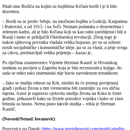
Pitali smo Božića na kojim su bojištima Krčani borili i je li bilo
dezertera.
– Borili su se protiv Srbije, na istočnom bojištu u Galiciji, Karpatima
i Bukovini, a od 1915. i na Soči. Nemam podataka o dezerterima i
zelenom kadru, ali je bilo Krčana koji su kao ratni zarobljenici bili u
Rusiji i tamo se priključili Oktobarskoj revoluciji. Zbog toge je
nakon njihovog povratka vladala velika bojazan, jer su sa sobom
nosili socijalističke i komunističke ideje, pa su za vlasti, a prije svega
za crkvu, predstavljali veliku prijetnju – kazao je.
Po riječima znanstvenice Vijolete Herman Kaurić iz Hrvatskog
instituta za povijest u Zagrebu koja je bila recenzentica knjige, do
sada se nitko tako sistematski nije bavio navedenom tematikom.
– Iako se studija odnosi na Krk, mislim da će pristup povijesnoj
građi i prikaz života u tim vremenima biti zanimljiv za sva slična
mjesta. Autor je napravio cjelovitu studiju života na Krku te četiri
godine, prikazavši kako su živjele porodice vojnika i kako se vlast
brinula za hranu. Nema puno takvih studija – rekla je Herman
Kaurić.
(Novosti/Nenad Jovanović)
Poveznica na članak:
https://www.portalnovosti.com/model-studije-