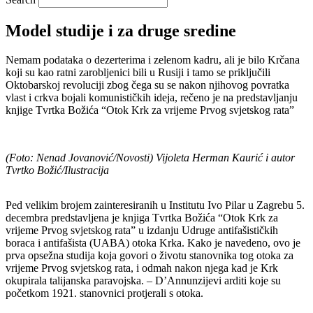
Model studije i za druge sredine
Nemam podataka o dezerterima i zelenom kadru, ali je bilo Krčana
koji su kao ratni zarobljenici bili u Rusiji i tamo se priključili
Oktobarskoj revoluciji zbog čega su se nakon njihovog povratka
vlast i crkva bojali komunističkih ideja, rečeno je na predstavljanju
knjige Tvrtka Božića “Otok Krk za vrijeme Prvog svjetskog rata”
(Foto: Nenad Jovanović/Novosti) Vijoleta Herman Kaurić i autor
Tvrtko Božić/Ilustracija
Ped velikim brojem zainteresiranih u Institutu Ivo Pilar u Zagrebu 5.
decembra predstavljena je knjiga Tvrtka Božića “Otok Krk za
vrijeme Prvog svjetskog rata” u izdanju Udruge antifašističkih
boraca i antifašista (UABA) otoka Krka. Kako je navedeno, ovo je
prva opsežna studija koja govori o životu stanovnika tog otoka za
vrijeme Prvog svjetskog rata, i odmah nakon njega kad je Krk
okupirala talijanska paravojska. – D’Annunzijevi arditi koje su
početkom 1921. stanovnici protjerali s otoka.