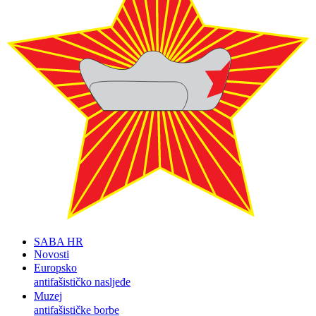
SABA HR
Novosti
Europsko
antifašističko nasljeđe
Muzej
antifašističke borbe