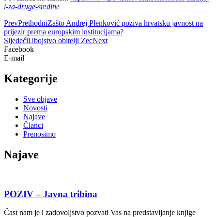
i-za-druge-sredine
Prev
Prethodni
Zašto Andrej Plenković poziva hrvatsku javnost na
prijezir prema europskim institucijama?
Sljedeći
Ubojstvo obitelji Zec
Next
Facebook
E-mail
Kategorije
Sve objave
Novosti
Najave
Članci
Prenosimo
Najave
POZIV – Javna tribina
Čast nam je i zadovoljstvo pozvati Vas na predstavljanje knjige