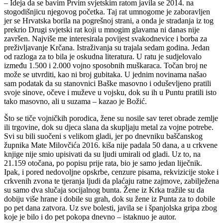
– Ideja da se bavim Prvim svjetskim ratom javila se 2014. na
stogodišnjicu njegovog početka. Taj rat umnogome je zaboravljen
jer se Hrvatska borila na pogrešnoj strani, a onda je stradanja iz tog
prekrio Drugi svjetski rat koji u mnogim glavama ni danas nije
završen. Najviše me interesirala povijest svakodnevice i borba za
preživljavanje Krčana. Istraživanja su trajala sedam godina. Jedan
od razloga za to bila je oskudna literatura. U ratu je sudjelovalo
između 1.500 i 2.000 vojno sposobnih muškaraca. Točan broj ne
može se utvrditi, kao ni broj gubitaka. U jednim novinama našao
sam podatak da su stanovnici Baške masovno i oduševljeno pratili
svoje sinove, očeve i muževe u vojsku, dok su ih u Puntu pratili isto
tako masovno, ali u suzama – kazao je Božić.
Što se tiče vojničkih porodica, žene su nosile sav teret obrade zemlje
ili trgovine, dok su djeca slana da skupljaju metal za vojne potrebe.
Svi su bili suočeni s velikom gladi, jer po dnevniku baščanskog
župnika Mate Milovčića 2016. kiša nije padala 50 dana, a u crkvene
knjige nije smio upisivati da su ljudi umirali od gladi. Uz to, na
21.159 otočana, po popisu prije rata, bio je samo jedan liječnik.
Ipak, i pored nedovoljne opskrbe, cenzure pisama, rekvizicije stoke i
crkvenih zvona te tjeranja ljudi da plaćaju ratne zajmove, zabilježena
su samo dva slučaja socijalnog bunta. Žene iz Krka tražile su da
dobiju više hrane i dobile su grah, dok su žene iz Punta za to dobile
po pet dana zatvora. Uz sve bolesti, javila se i španjolska gripa zbog
koje je bilo i do pet pokopa dnevno – istaknuo je autor.