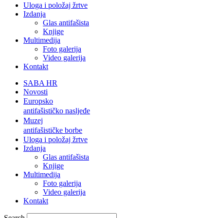
Uloga i položaj žrtve
Izdanja
Glas antifašista
Knjige
Multimedija
Foto galerija
Video galerija
Kontakt
SABA HR
Novosti
Europsko
antifašističko nasljeđe
Muzej
antifašističke borbe
Uloga i položaj žrtve
Izdanja
Glas antifašista
Knjige
Multimedija
Foto galerija
Video galerija
Kontakt
Search