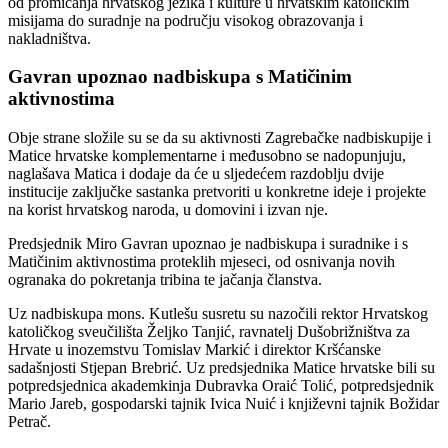
od promicanja hrvatskog jezika i kulture u hrvatskim katoličkim
misijama do suradnje na području visokog obrazovanja i
nakladništva.
Gavran upoznao nadbiskupa s Matičinim
aktivnostima
Obje strane složile su se da su aktivnosti Zagrebačke nadbiskupije i
Matice hrvatske komplementarne i međusobno se nadopunjuju,
naglašava Matica i dodaje da će u sljedećem razdoblju dvije
institucije zaključke sastanka pretvoriti u konkretne ideje i projekte
na korist hrvatskog naroda, u domovini i izvan nje.
Predsjednik Miro Gavran upoznao je nadbiskupa i suradnike i s
Matičinim aktivnostima proteklih mjeseci, od osnivanja novih
ogranaka do pokretanja tribina te jačanja članstva.
Uz nadbiskupa mons. Kutlešu susretu su nazočili rektor Hrvatskog
katoličkog sveučilišta Željko Tanjić, ravnatelj Dušobrižništva za
Hrvate u inozemstvu Tomislav Markić i direktor Kršćanske
sadašnjosti Stjepan Brebrić. Uz predsjednika Matice hrvatske bili su
potpredsjednica akademkinja Dubravka Oraić Tolić, potpredsjednik
Mario Jareb, gospodarski tajnik Ivica Nuić i književni tajnik Božidar
Petrač.