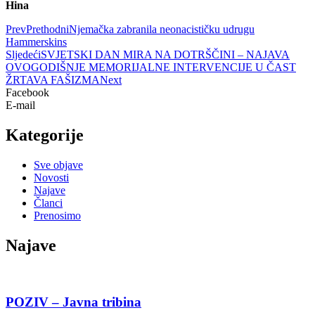
Hina
Prev
Prethodni
Njemačka zabranila neonacističku udrugu
Hammerskins
Sljedeći
SVJETSKI DAN MIRA NA DOTRŠČINI – NAJAVA
OVOGODIŠNJE MEMORIJALNE INTERVENCIJE U ČAST
ŽRTAVA FAŠIZMA
Next
Facebook
E-mail
Kategorije
Sve objave
Novosti
Najave
Članci
Prenosimo
Najave
POZIV – Javna tribina