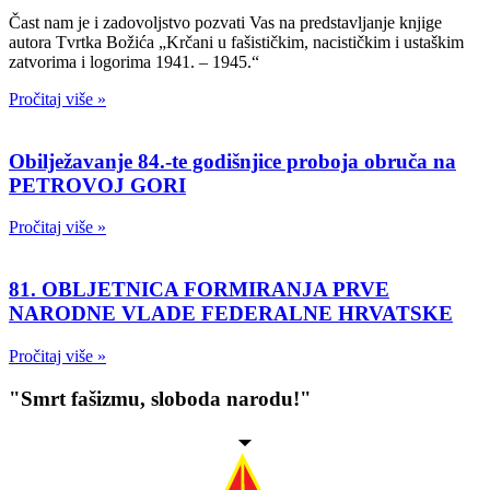
Čast nam je i zadovoljstvo pozvati Vas na predstavljanje knjige
autora Tvrtka Božića „Krčani u fašističkim, nacističkim i ustaškim
zatvorima i logorima 1941. – 1945.“
Pročitaj više »
Obilježavanje 84.-te godišnjice proboja obruča na
PETROVOJ GORI
Pročitaj više »
81. OBLJETNICA FORMIRANJA PRVE
NARODNE VLADE FEDERALNE HRVATSKE
Pročitaj više »
"Smrt fašizmu, sloboda narodu!"