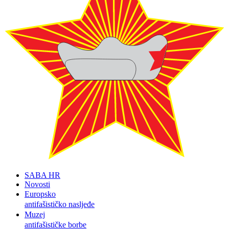
SABA HR
Novosti
Europsko
antifašističko nasljeđe
Muzej
antifašističke borbe