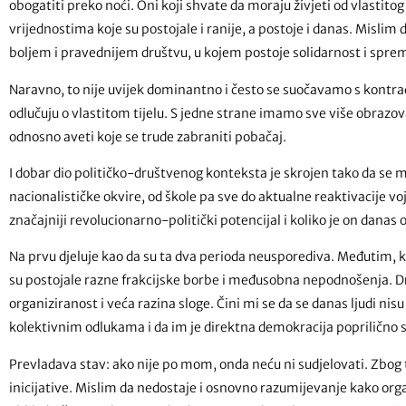
obogatiti preko noći. Oni koji shvate da moraju živjeti od vlastito
vrijednostima koje su postojale i ranije, a postoje i danas. Mislim da
boljem i pravednijem društvu, u kojem postoje solidarnost i spre
Naravno, to nije uvijek dominantno i često se suočavamo s kontrad
odlučuju o vlastitom tijelu. S jedne strane imamo sve više obrazov
odnosno aveti koje se trude zabraniti pobačaj.
I dobar dio političko-društvenog konteksta je skrojen tako da se 
nacionalističke okvire, od škole pa sve do aktualne reaktivacije v
značajniji revolucionarno-politički potencijal i koliko je on danas
Na prvu djeluje kao da su ta dva perioda neusporediva. Međutim,
su postojale razne frakcijske borbe i međusobna nepodnošenja. Dru
organiziranost i veća razina sloge. Čini mi se da se danas ljudi nis
kolektivnim odlukama i da im je direktna demokracija poprilično 
Prevladava stav: ako nije po mom, onda neću ni sudjelovati. Zbog t
inicijative. Mislim da nedostaje i osnovno razumijevanje kako orga