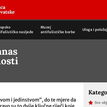
aca
rvatske
ropsko
Muzej
Uloga i položa
ifašističko nasljeđe
antifašističke borbe
anas
osti
Katego
stvom i jedinstvom”, do te mjere da
Sve ob
avo su to dvije ključne riječi koje