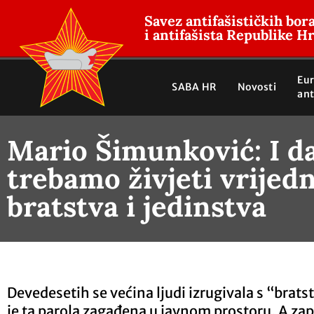
Savez antifašističkih bor
i antifašista Republike H
Eu
SABA HR
Novosti
ant
Mario Šimunković: I d
trebamo živjeti vrijedn
bratstva i jedinstva
Devedesetih se većina ljudi izrugivala s “brat
je ta parola zagađena u javnom prostoru. A zapr