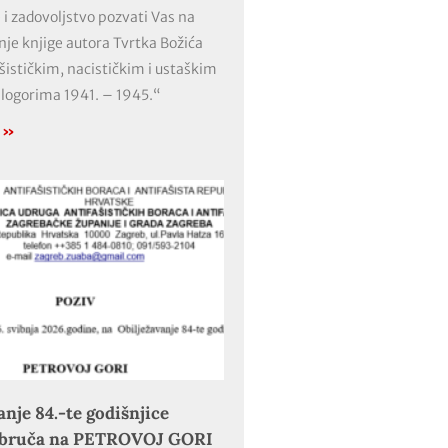
 i zadovoljstvo pozvati Vas na
nje knjige autora Tvrtka Božića
ašističkim, nacističkim i ustaškim
 logorima 1941. – 1945.“
e »
anje 84.-te godišnjice
obruča na PETROVOJ GORI