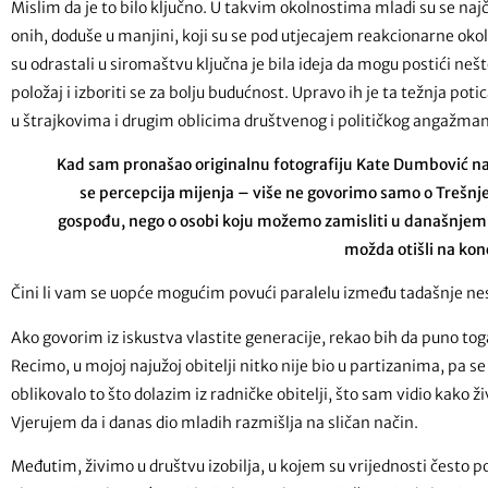
Mislim da je to bilo ključno. U takvim okolnostima mladi su se najče
onih, doduše u manjini, koji su se pod utjecajem reakcionarne okol
su odrastali u siromaštvu ključna je bila ideja da mogu postići nešt
položaj i izboriti se za bolju budućnost. Upravo ih je ta težnja poti
u štrajkovima i drugim oblicima društvenog i političkog angažma
Kad sam pronašao originalnu fotografiju Kate Dumbović na k
se percepcija mijenja – više ne govorimo samo o Trešnj
gospođu, nego o osobi koju možemo zamisliti u današnjem
možda otišli na kon
Čini li vam se uopće mogućim povući paralelu između tadašnje nes
Ako govorim iz iskustva vlastite generacije, rekao bih da puno toga
Recimo, u mojoj najužoj obitelji nitko nije bio u partizanima, pa se 
oblikovalo to što dolazim iz radničke obitelji, što sam vidio kako ži
Vjerujem da i danas dio mladih razmišlja na sličan način.
Međutim, živimo u društvu izobilja, u kojem su vrijednosti često 