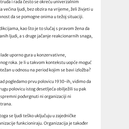
g truda i rada često se okreću univerzalnim
 većina ljudi, bez obzira na vrijeme, želi živjeti u
mnost da se pomogne onima u težoj situaciji.
ikcijama, kao što je to slučaj s pravom žena da
anih ljudi, a s druge jačanje reakcionarnih snaga,
mlade uporno gura u konzervativne,
ojnog roka. Je li u takvom kontekstu uopće moguć
 otežan u odnosu na period kojim se bavi izložba?
 kad pogledamo prvu polovicu 1930-ih, vidimo da
gu polovicu istog desetljeća obilježili su pak
u spremni podvrgnuti ni organizaciji ni
strana.
oga se ljudi teško uključuju u zajedničke
nizacije funkcioniraju. Organizacija je također