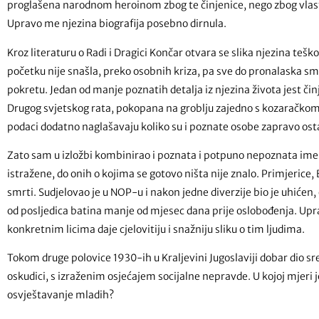
proglašena narodnom heroinom zbog te činjenice, nego zbog vlastit
Upravo me njezina biografija posebno dirnula.
Kroz literaturu o Radi i Dragici Končar otvara se slika njezina teš
početku nije snašla, preko osobnih kriza, pa sve do pronalaska s
pokretu. Jedan od manje poznatih detalja iz njezina života jest čin
Drugog svjetskog rata, pokopana na groblju zajedno s kozaračkom
podaci dodatno naglašavaju koliko su i poznate osobe zapravo ost
Zato sam u izložbi kombinirao i poznata i potpuno nepoznata imena
istražene, do onih o kojima se gotovo ništa nije znalo. Primjerice
smrti. Sudjelovao je u NOP-u i nakon jedne diverzije bio je uhićen
od posljedica batina manje od mjesec dana prije oslobođenja. Upra
konkretnim licima daje cjelovitiju i snažniju sliku o tim ljudima.
Tokom druge polovice 1930-ih u Kraljevini Jugoslaviji dobar dio sre
oskudici, s izraženim osjećajem socijalne nepravde. U kojoj mjeri j
osvještavanje mladih?