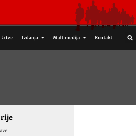
j žrtve
Izdanja
Multimedija
Kontakt
rije
jave