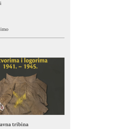
i
simo
avna tribina