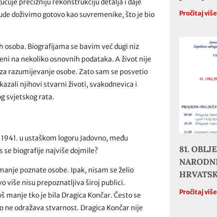
ćuje precizniju rekonstrukciju detalja i daje
Pročitaj viš
ljude doživimo gotovo kao suvremenike, što je bio
ih osoba. Biografijama se bavim već dugi niz
edeni na nekoliko osnovnih podataka. A život nije
 za razumijevanje osobe. Zato sam se posvetio
azali njihovi stvarni životi, svakodnevica i
og svjetskog rata.
nu 1941. u ustaškom logoru Jadovno, među
81. OBL
 se biografije najviše dojmile?
NARODNE
i manje poznate osobe. Ipak, nisam se želio
HRVATS
o više nisu prepoznatljiva široj publici.
Pročitaj viš
oš manje tko je bila Dragica Končar. Često se
sto ne odražava stvarnost. Dragica Končar nije