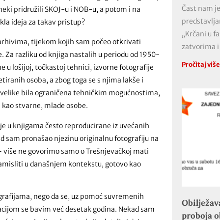
Čast nam je
 neki pridružili SKOJ-u i NOB-u, a potom i na
predstavlja
kla ideja za takav pristup?
„Krčani u f
arhivima, tijekom kojih sam počeo otkrivati
zatvorima i
. Za razliku od knjiga nastalih u periodu od 1950-
Pročitaj viš
e u lošijoj, točkastoj tehnici, izvorne fotografije
tiranih osoba, a zbog toga se s njima lakše i
a uvelike bila ograničena tehničkim mogućnostima,
ne kao stvarne, mlade osobe.
ije u knjigama često reproducirane iz uvećanih
Kad sam pronašao njezinu originalnu fotografiju na
a – više ne govorimo samo o Trešnjevačkoj mati
amisliti u današnjem kontekstu, gotovo kao
otografijama, nego da se, uz pomoć suvremenih
Obilježav
rizacijom se bavim već desetak godina. Nekad sam
proboja 