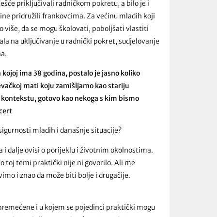
šće priključivali radničkom pokretu, a bilo je i
ine pridružili frankovcima. Za većinu mladih koji
o više, da se mogu školovati, poboljšati vlastiti
cala na uključivanje u radnički pokret, sudjelovanje
na.
ojoj ima 38 godina, postalo je jasno koliko
evačkoj mati koju zamišljamo kao stariju
 kontekstu, gotovo kao nekoga s kim bismo
cert
igurnosti mladih i današnje situacije?
 i dalje ovisi o porijeklu i životnim okolnostima.
o toj temi praktički nije ni govorilo. Ali me
vimo i znao da može biti bolje i drugačije.
poremećene i u kojem se pojedinci praktički mogu