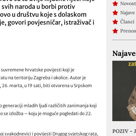
Novost
 svih naroda u borbi protiv
Najave
tovo u društvu koje s dolaskom
e, govori povjesničar, istraživač i
Članci
Preno
Najave
 suvremene hrvatske povijesti koji je
tu na teritoriju Zagreba i okolice. Autor je
”, 26. marta, u 19 sati, biti otvorena u Srpskom
o generaciji mladih ljudi različitih zanimanja koji
ko se izložba – koju je moguće pogledati do 22.
POZIV – J
oj svakodnevici i povijesti Drugog svjetskog rata,