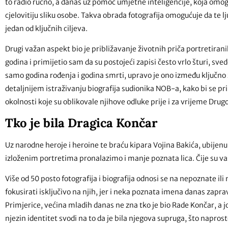
to radio ručno, a danas uz pomoć umjetne inteligencije, koja omogu
cjelovitiju sliku osobe. Takva obrada fotografija omogućuje da te 
jedan od ključnih ciljeva.
Drugi važan aspekt bio je približavanje životnih priča portretiran
godina i primijetio sam da su postojeći zapisi često vrlo šturi, sv
samo godina rođenja i godina smrti, upravo je ono između ključno
detaljnijem istraživanju biografija sudionika NOB-a, kako bi se prik
okolnosti koje su oblikovale njihove odluke prije i za vrijeme Drug
Tko je bila Dragica Končar
Uz narodne heroje i heroine te braću kipara Vojina Bakića, ubije
izloženim portretima pronalazimo i manje poznata lica. Čije su vas
Više od 50 posto fotografija i biografija odnosi se na nepoznate il
fokusirati isključivo na njih, jer i neka poznata imena danas zaprav
Primjerice, većina mladih danas ne zna tko je bio Rade Končar, a j
njezin identitet svodi na to da je bila njegova supruga, što napro