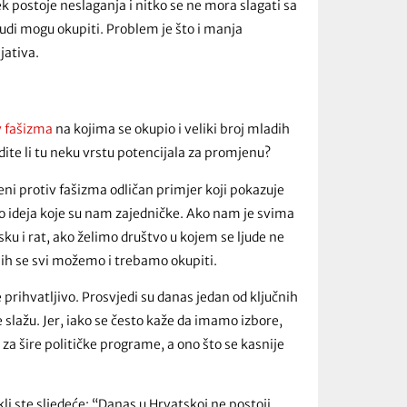
ek postoje neslaganja i nitko se ne mora slagati sa
judi mogu okupiti. Problem je što i manja
jativa.
v fašizma
na kojima se okupio i veliki broj mladih
Vidite li tu neku vrstu potencijala za promjenu?
eni protiv fašizma odličan primjer koji pokazuje
oko ideja koje su nam zajedničke. Ako nam je svima
ku i rat, ako želimo društvo u kojem se ljude ne
ojih se svi možemo i trebamo okupiti.
 prihvatljivo. Prosvjedi su danas jedan od ključnih
slažu. Jer, iako se često kaže da imamo izbore,
u za šire političke programe, a ono što se kasnije
i ste sljedeće: “Danas u Hrvatskoj ne postoji