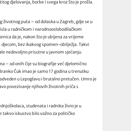
og djelovanja, borbe i svega kroz što je prošla.
kog životnog puta – od dolaska u Zagreb, gdje se u
misla u radničkom i narodnooslobodilačkom
jenica da je, nakon što je ubijena za vrijeme
 djecom, bez ikakvog spomen-obilježja. Takvi
ale nedovoljno prisutne u javnom sjećanju.
 – od onih čije su biografije već djelomično
, Branko Čuk imao je samo 17 godina u trenutku
, odveden u Lepoglavu i brutalno pretučen. Umro je
vo povezivanje njihovih životnih priča s
dnjoškolaca, studenata i radnika živio je u
e takvo iskustvo bilo važno za političko