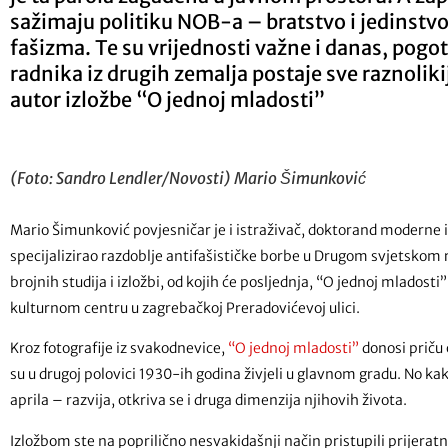
sažimaju politiku NOB-a – bratstvo i jedinstvo
fašizma. Te su vrijednosti važne i danas, pogo
radnika iz drugih zemalja postaje sve raznolikij
autor izložbe “O jednoj mladosti”
(Foto: Sandro Lendler/Novosti) Mario Šimunković
Mario Šimunković povjesničar je i istraživač, doktorand moderne i
specijalizirao razdoblje antifašističke borbe u Drugom svjetskom ra
brojnih studija i izložbi, od kojih će posljednja, “O jednoj mladosti
kulturnom centru u zagrebačkoj Preradovićevoj ulici.
Kroz fotografije iz svakodnevice,
“O jednoj mladosti”
donosi priču 
su u drugoj polovici 1930-ih godina živjeli u glavnom gradu. No ka
aprila – razvija, otkriva se i druga dimenzija njihovih života.
Izložbom ste na poprilično nesvakidašnji način pristupili prijeratn