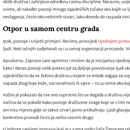
oblik društva i zahtijeva određenu razinu discipline. Naravno, uvij
svime, ali također postoji mnogo zajedničkih točaka oko kojih se l
neslaganja, često oko nebitnih stvari, lako dovedu do raspada inici
Otpor u samom centru grada
Ipak, postoje i svijetli primjeri. Recimo, prosvjedi
Ujedinjeni proti
ljudi. Neki od njih sudjelovali su i u samoj organizaciji prosvjeda. 
Apsolutno. Zapravo sam optimist i mislim da je inicijativa Ujedinj
kako i danas postoji velik potencijal za daljnje povezivanje ljudi 
zajedničko to da ne želimo društvo u kojem se mlade odgaja za vojs
napada zbog boje kože, nacionalnosti ili vjere – to su teme oko k
Važno je pokazati da sve ono suprotno što se događa u društvu nije
načina da se pokaže kako postoje društvene snage koje se s tim ne 
oni nisu mjesto gdje se takve stvari jasno artikuliraju. Ljudi glasaj
konkretno provodi često je nešto sasvim drugo.
U jednom ranijem intervjuu koji je s vama vodio Saša Šimpraga rekl