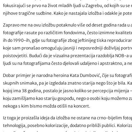
fokusirajući se prvo na život mladih ljudi u Zagrebu, od kojih su se
njihove tragične sudbine. Kako je nastajala izložba i odakle je pote
Zapravo me na ovu izložbu potaknulo više od deset godina rada u 
fotografije rasute po različitim fondovima, često iznimne kvalitete
ih do 1990-ih, gdje su fotografije zbog jeftinijeg tiska reproduciran
koje sam pronašao omogućuju jasniji i neposredniji doživljaj portre
poistovjetiti. Budući da je vizualna prezentacija razdoblja NOB-
ljudi su na fotografijama često djelovali udaljeno i apstraktno, a 
Dobar primjer je narodna heroina Kata Dumbović, čije su fotograf
skupnih snimaka, pa je izgledala znatno starija nego što je bila. 
kojoj ima 38 godina, postalo je jasno koliko se percepcija mijenj
koju zamišljamo kao stariju gospođu, nego o osobi koju možemo z
nekoga s kim bismo možda otišli na koncert.
Iz toga je proizašla ideja da izložba ne ostane na crno-bijelim f
tehnologija, posebno kolorizacije, dodatno približi publici. Kolo