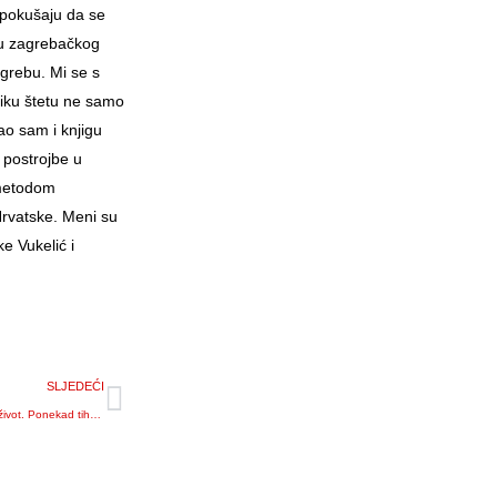
e pokušaju da se
atu zagrebačkog
agrebu. Mi se s
liku štetu ne samo
ao sam i knjigu
 postrojbe u
 metodom
rvatske. Meni su
ke Vukelić i
SLJEDEĆI
‘Umiru mladići koji nisu još ni vidjeli život. Ponekad tiho plačem… Najstrašnija stvar koju sam vidio? Neću vam reći‘