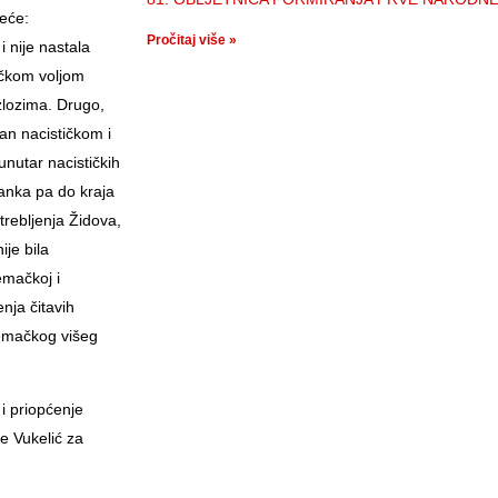
deće:
Pročitaj više »
 nije nastala
tičkom voljom
zlozima. Drugo,
ran nacističkom i
nutar nacističkih
anka pa do kraja
strebljenja Židova,
je bila
emačkoj i
enja čitavih
jemačkog višeg
i priopćenje
ke Vukelić za