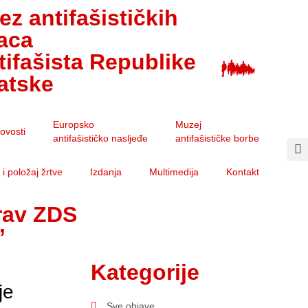
ez antifašističkih
aca
ntifašista Republike
atske
Europsko
Muzej
ovosti
antifašističko nasljeđe
antifašističke borbe
i položaj žrtve
Izdanja
Multimedija
Kontakt
rav ZDS
’
Kategorije
je
Sve objave