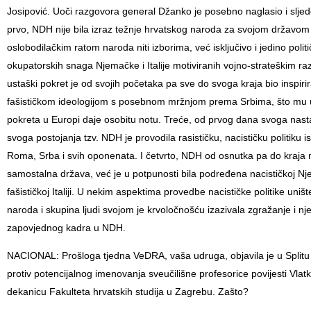
Josipović. Uoči razgovora general Džanko je posebno naglasio i slje
prvo, NDH nije bila izraz težnje hrvatskog naroda za svojom državom i
oslobodilačkim ratom naroda niti izborima, već isključivo i jedino poli
okupatorskih snaga Njemačke i Italije motiviranih vojno-strateškim ra
ustaški pokret je od svojih početaka pa sve do svoga kraja bio inspiri
fašističkom ideologijom s posebnom mržnjom prema Srbima, što mu u
pokreta u Europi daje osobitu notu. Treće, od prvog dana svoga nast
svoga postojanja tzv. NDH je provodila rasističku, nacističku politiku i
Roma, Srba i svih oponenata. I četvrto, NDH od osnutka pa do kraja ni
samostalna država, već je u potpunosti bila podređena nacističkoj Nj
fašističkoj Italiji. U nekim aspektima provedbe nacističke politike uništ
naroda i skupina ljudi svojom je krvoločnošću izazivala zgražanje i n
zapovjednog kadra u NDH.
NACIONAL: Prošloga tjedna VeDRA, vaša udruga, objavila je u Splitu 
protiv potencijalnog imenovanja sveučilišne profesorice povijesti Vlat
dekanicu Fakulteta hrvatskih studija u Zagrebu. Zašto?