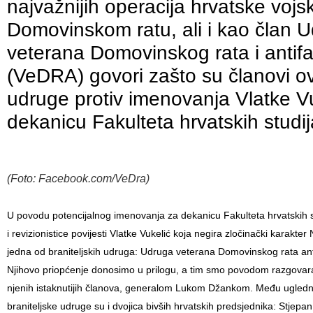
najvažnijih operacija hrvatske vojs
Domovinskom ratu, ali i kao član 
veterana Domovinskog rata i antifa
(VeDRA) govori zašto su članovi o
udruge protiv imenovanja Vlatke V
dekanicu Fakulteta hrvatskih studij
(Foto: Facebook.com/VeDra)
U povodu potencijalnog imenovanja za dekanicu Fakulteta hrvatskih s
i revizionistice povijesti Vlatke Vukelić koja negira zločinački karakter 
jedna od braniteljskih udruga: Udruga veterana Domovinskog rata ant
Njihovo priopćenje donosimo u prilogu, a tim smo povodom razgovaral
njenih istaknutijih članova, generalom Lukom Džankom. Među ugledn
braniteljske udruge su i dvojica bivših hrvatskih predsjednika: Stjepan