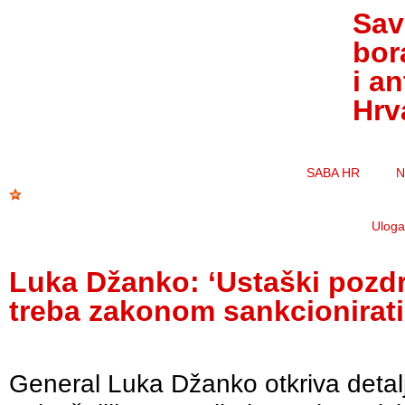
Sav
bor
i a
Hrv
SABA HR
N
Uloga 
Luka Džanko: ‘Ustaški pozd
treba zakonom sankcionirati
General Luka Džanko otkriva detal