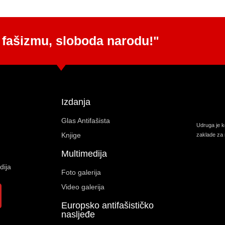
 fašizmu, sloboda narodu!"
Izdanja
Glas Antifašista
Udruga je 
Knjige
zaklade za 
Multimedija
dija
Foto galerija
Video galerija
Europsko antifašističko
nasljeđe