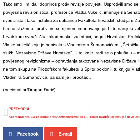
Tako smo i mi dali doprinos protiv revizije povijesti. Usprotivili smo s
povijesna revizionistica, profesorica Vlatka Vukelić, imenuje na Sen
sveučilišta i tako instalira za dekanicu Fakulteta hrvatskih studija u Z
tim ne slažemo i protivimo se njenom imenovanju jer bi to nanijelo ve
hrvatskom sveučilištu i akademskoj zajednici, nego i Hrvatskoj. Pročit
Vlatke Vukelić koju je napisala s Vladimirom Šumanovićem, „Četničke
službi Nezavisne Države Hrvatske“. U toj knjizi radi se o pokušaju –
povijesnog revizionizma – opravdanja takozvane Nezavisne Države H
na tom skupu na Filozofskom fakultetu u Splitu poklonili tu knjigu Vlat
Vladimira Šumanovića, pa sam je i pročitao…
(nacional.hr/Dragan Đurić)
PRETHODNI
Koordinatorica EU za borbu protiv antisemitizma: To je prijetnja demokraciji
Facebook
E-mail