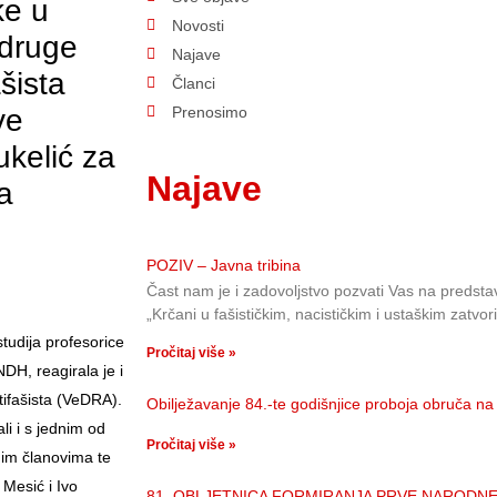
ke u
Novosti
Udruge
Najave
šista
Članci
ve
Prenosimo
ukelić za
Najave
a
POZIV – Javna tribina
Čast nam je i zadovoljstvo pozvati Vas na predstav
„Krčani u fašističkim, nacističkim i ustaškim zatvo
tudija profesorice
Pročitaj više »
NDH, reagirala je i
ifašista (VeDRA).
Obilježavanje 84.-te godišnjice proboja obruča
i i s jednim od
Pročitaj više »
im članovima te
 Mesić i Ivo
81. OBLJETNICA FORMIRANJA PRVE NARODN