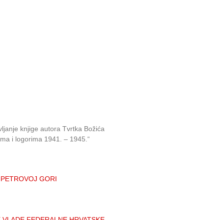
ljanje knjige autora Tvrtka Božića
rima i logorima 1941. – 1945.“
 na PETROVOJ GORI
E VLADE FEDERALNE HRVATSKE