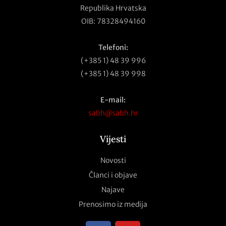
Republika Hrvatska
OIB: 78328494160
Telefoni:
(+385 1) 48 39 996
(+385 1) 48 39 998
E-mail:
sabh@sabh.hr
Vijesti
Novosti
Članci i objave
Najave
Prenosimo iz medija