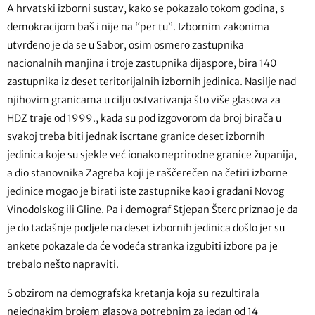
A hrvatski izborni sustav, kako se pokazalo tokom godina, s
demokracijom baš i nije na “per tu”. Izbornim zakonima
utvrđeno je da se u Sabor, osim osmero zastupnika
nacionalnih manjina i troje zastupnika dijaspore, bira 140
zastupnika iz deset teritorijalnih izbornih jedinica. Nasilje nad
njihovim granicama u cilju ostvarivanja što više glasova za
HDZ traje od 1999., kada su pod izgovorom da broj birača u
svakoj treba biti jednak iscrtane granice deset izbornih
jedinica koje su sjekle već ionako neprirodne granice županija,
a dio stanovnika Zagreba koji je raščerečen na četiri izborne
jedinice mogao je birati iste zastupnike kao i građani Novog
Vinodolskog ili Gline. Pa i demograf Stjepan Šterc priznao je da
je do tadašnje podjele na deset izbornih jedinica došlo jer su
ankete pokazale da će vodeća stranka izgubiti izbore pa je
trebalo nešto napraviti.
S obzirom na demografska kretanja koja su rezultirala
nejednakim brojem glasova potrebnim za jedan od 14