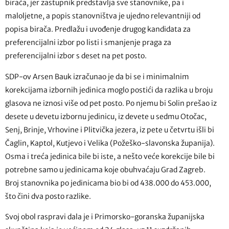
birača, jer zastupnik predstavlja sve stanovnike, pa i
maloljetne, a popis stanovništva je ujedno relevantniji od
popisa birača. Predlažu i uvođenje drugog kandidata za
preferencijalni izbor po listi i smanjenje praga za
preferencijalni izbor s deset na pet posto.
SDP-ov Arsen Bauk izračunao je da bi se i minimalnim
korekcijama izbornih jedinica moglo postići da razlika u broju
glasova ne iznosi više od pet posto. Po njemu bi Solin prešao iz
desete u devetu izbornu jedinicu, iz devete u sedmu Otočac,
Senj, Brinje, Vrhovine i Plitvička jezera, iz pete u četvrtu išli bi
Čaglin, Kaptol, Kutjevo i Velika (Požeško-slavonska županija).
Osma i treća jedinica bile bi iste, a nešto veće korekcije bile bi
potrebne samo u jedinicama koje obuhvaćaju Grad Zagreb.
Broj stanovnika po jedinicama bio bi od 438.000 do 453.000,
što čini dva posto razlike.
Svoj obol raspravi dala je i Primorsko-goranska županijska