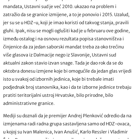
mandata, Ustavni sud je već 2010. ukazao na problem i
zatražio da se granice izmijene, a to je ponovio i 2015. Uzalud,
jer su se u HDZ-u, koji je imao koristi od takvog stanja, pravili
gluhi. Ipak, nisu se mogli oglušiti kad je u februaru ove godine,
između ostalog i na osnovu rezultata popisa stanovništva i
činjenice da za jedan saborski mandat treba za oko trećinu
više glasova iz Dalmacije nego iz Slavonije, Ustavni sud
aktualni zakon stavio izvan snage. Tada je dao rok da se do
oktobra donesu izmjene koje bi omogućile da jedan glas vrijedi
isto u svakoj od izbornih jedinica, koje bi trebale imati
podjednak broj stanovnika, kao i da te izborne jedinice trebaju
pratiti teritorijalni ustroj Hrvatske, bilo prirodne, bilo
administrativne granice.
Mediji su doznali da je premijer Andrej Plenković odredio da na
izmjenama radi radna grupa sastavljena samo od HDZ-ovaca,
u kojoj su Ivan Malenica, Ivan Anušić, Karlo Ressler
i Vladimir