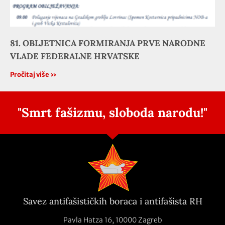
81. OBLJETNICA FORMIRANJA PRVE NARODNE
VLADE FEDERALNE HRVATSKE
Pročitaj više »
"Smrt fašizmu, sloboda narodu!"
Savez antifašističkih boraca i antifašista RH
Pavla Hatza 16,
10000 Zagreb