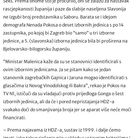
Šeks.
Prema onome
što je procurilo, oni se zalažu za nastavak
rascjepkanosti županija i paze da slabije naseljena Slavonija
ne izgubi broj predstavnika u Saboru. Barata se i idejom
demografa Nenada Pokosa o deset izbornih jedinica s po 14
zastupnika, po kojoj bi Zagreb bio “samo” u tri izborne
jedinice, a 5. (slavonska) izborna jedinica bila bi proširena na
Bjelovarsko-bilogorsku županiju.
“Ministar Malenica kaže da su se stanovnici identificirali s
ovim izbornim jedinicama. Ja se pitam kako se jedan
stanovnik zagrebačkih Gajnica i Jaruna mogao identificirati s
glasačima iz Novog Vinodolskog ili Bakra”, rekao je Pokos na
TV N1, ističući da su vladajući protiv prijedloga Gonga o šest
izbornih jedinica, ali da će i pored nepristajanja HDZ-a
svakako doći do smanjivanja broja jer se aparat više neće moći
financirati.
– Prema najavama iz HDZ-a, sustav iz 1999. i dalje ćemo