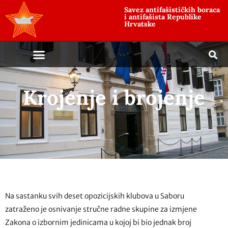
Savez antifašističkih boraca
i antifašista Republike
Hrvatske
Krojenje i brojenje
Na sastanku svih deset opozicijskih klubova u Saboru
zatraženo je osnivanje stručne radne skupine za izmjene
Zakona o izbornim jedinicama u kojoj bi bio jednak broj