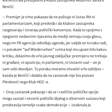
komentirala predsjednica Kluba zastupnika Možemo! Sandra
Benčić.
– Premijer je time pokazao da ne poštuje ni Ustav RH ni
parlamentarizam, koji predviđa i da klubovi zastupnika
razgovaraju i stvaraju politički konsenzus. Kada to spojimo s
njegovim nedavnim izjavama da mediji nemaju svoju glavu,
nego im PR agencije određuju agendu, jer valjda on to tako radi,
i s porukom “auf Wiedersehen” svima koji mu upute bilo kakvu
kritiku, dolazimo do vrlo jasnog zaključka: premijeru ne trebaju
ni građani, ni opozicija, ni parlament, ni Ustavni sud – on je
sam sebi dovoljan. Tu poruku moramo shvatiti vrlo ozbiljno –
kazala je Benčić i dodala da na sastanak nije bio pozvan
Plenković nego Klub HDZ-a.
– Ovaj sastanak pokazuje i da se i različite političke opcije
mogu sastati i otvoriti politički dijalog o izbornom sustavu koji
predstavlja temelje svake demokracije – istaknula je.