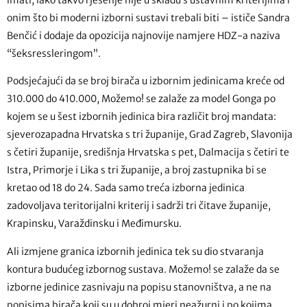
imati, iako takvo rješenje nije u skladu s ustavnim kriterijima i
onim što bi moderni izborni sustavi trebali biti – ističe Sandra
Benčić i dodaje da opozicija najnovije namjere HDZ-a naziva
“šeksressleringom”.
Podsjećajući da se broj birača u izbornim jedinicama kreće od
310.000 do 410.000, Možemo! se zalaže za model Gonga po
kojem se u šest izbornih jedinica bira različit broj mandata:
sjeverozapadna Hrvatska s tri županije, Grad Zagreb, Slavonija
s četiri županije, središnja Hrvatska s pet, Dalmacija s četiri te
Istra, Primorje i Lika s tri županije, a broj zastupnika bi se
kretao od 18 do 24. Sada samo treća izborna jedinica
zadovoljava teritorijalni kriterij i sadrži tri čitave županije,
Krapinsku, Varaždinsku i Međimursku.
Ali izmjene granica izbornih jedinica tek su dio stvaranja
kontura budućeg izbornog sustava. Možemo! se zalaže da se
izborne jedinice zasnivaju na popisu stanovništva, a ne na
popisima birača koji su u dobroj mjeri neažurni i po kojima