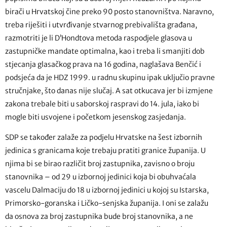
birači u Hrvatskoj čine preko 90 posto stanovništva. Naravno,
treba riješiti i utvrđivanje stvarnog prebivališta građana,
razmotriti je li D’Hondtova metoda raspodjele glasova u
zastupničke mandate optimalna, kao i treba li smanjiti dob
stjecanja glasačkog prava na 16 godina, naglašava Benčić i
podsjeća da je HDZ 1999. u radnu skupinu ipak uključio pravne
stručnjake, što danas nije slučaj. A sat otkucava jer bi izmjene
zakona trebale biti u saborskoj raspravi do 14. jula, iako bi
mogle biti usvojene i početkom jesenskog zasjedanja.
SDP se također zalaže za podjelu Hrvatske na šest izbornih
jedinica s granicama koje trebaju pratiti granice županija. U
njima bi se birao različit broj zastupnika, zavisno o broju
stanovnika – od 29 u izbornoj jedinici koja bi obuhvaćala
vascelu Dalmaciju do 18 u izbornoj jedinici u kojoj su Istarska,
Primorsko-goranska i Ličko-senjska županija. I oni se zalažu
da osnova za broj zastupnika bude broj stanovnika, a ne