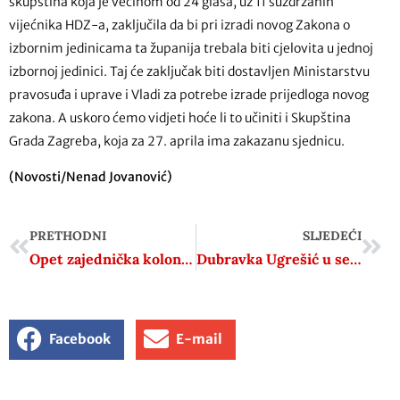
skupština koja je većinom od 24 glasa, uz 11 suzdržanih
vijećnika HDZ-a, zaključila da bi pri izradi novog Zakona o
izbornim jedinicama ta županija trebala biti cjelovita u jednoj
izbornoj jedinici. Taj će zaključak biti dostavljen Ministarstvu
pravosuđa i uprave i Vladi za potrebe izrade prijedloga novog
zakona. A uskoro ćemo vidjeti hoće li to učiniti i Skupština
Grada Zagreba, koja za 27. aprila ima zakazanu sjednicu.
(Novosti/Nenad Jovanović)
PRETHODNI
SLJEDEĆI
Opet zajednička kolona u Jasenovcu
Dubravka Ugrešić u sećanjima svojih prevodilaca
Facebook
E-mail