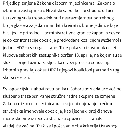
Prijedlog izmjena Zakona o izbornim jedinicama i Zakona o
izborima zastupnika u Hrvatski sabor koji bi shodno odluci
Ustavnog suda trebao dokinuti nesrazmjernost potrebnog
broja glasova za jedan mandat i kreirati izborne jedinice koje
bi slijedile prirodne ili administrativne granice županija doveo
je do konfrontacije opozicije predvođene koalicijom Možemo! s
jedne i HDZ-a s druge strane. To je pokazao i sastanak deset
klubova saborskih zastupnika održan 18. aprila, na kojem su se
složili s prijedlozima zaključaka u vezi procesa donošenja
izbornih pravila, dok su HDZ i njegovi koalicioni partneri s tog
skupa izostali.
Svi opozicijski klubovi zastupnika u Saboru od vladajuće većine
službeno traže osnivanje stručne radne skupine za izmjene
Zakona o izbornim jedinicama u kojoj bi najmanje trećinu
stručnjaka imenovala opozicija, kao i jednaki broj članova
radne skupine iz redova stranaka opozicije i stranaka
vladajuće većine. Traži se i poštivanje oba kriterija Ustavnog