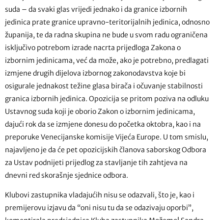
suda – da svaki glas vrijedi jednako i da granice izbornih
jedinica prate granice upravno-teritorijalnih jedinica, odnosno
županija, te da radna skupina ne bude u svom radu ograničena
isključivo potrebom izrade nacrta prijedloga Zakona o
izbornim jedinicama, već da može, ako je potrebno, predlagati
izmjene drugih dijelova izbornog zakonodavstva koje bi
osigurale jednakost težine glasa birača i očuvanje stabilnosti
granica izbornih jedinica. Opozicija se pritom poziva na odluku
Ustavnog suda koji je oborio Zakon o izbornim jedinicama,
dajući rok da se izmjene donesu do početka oktobra, kao i na
preporuke Venecijanske komisije Vijeća Europe. U tom smislu,
najavljeno je da će pet opozicijskih članova saborskog Odbora
za Ustav podnijeti prijedlog za stavljanje tih zahtjeva na
dnevni red skorašnje sjednice odbora.
Klubovi zastupnika vladajućih nisu se odazvali, što je, kao i
premijerovu izjavu da “oni nisu tu da se odazivaju oporbi”,