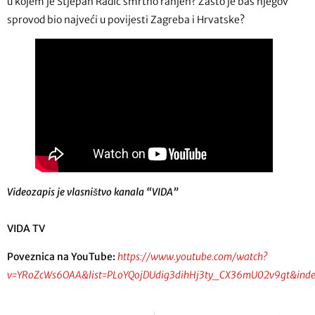
u kojem je Stjepan Radić smrtno ranjen? Zašto je baš njegov
sprovod bio najveći u povijesti Zagreba i Hrvatske?
Videozapis je vlasništvo kanala “VIDA”
VIDA TV
Poveznica na YouTube:
https://www.youtube.com/watch?
v=YRoZcWs6OAA&list=PLoYQojDUdig3dihHj3ty_CX36mU02v9gt&inde