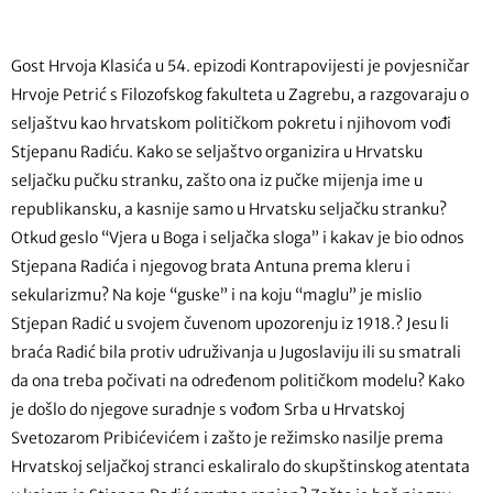
Gost Hrvoja Klasića u 54. epizodi Kontrapovijesti je povjesničar
Hrvoje Petrić s Filozofskog fakulteta u Zagrebu, a razgovaraju o
seljaštvu kao hrvatskom političkom pokretu i njihovom vođi
Stjepanu Radiću. Kako se seljaštvo organizira u Hrvatsku
seljačku pučku stranku, zašto ona iz pučke mijenja ime u
republikansku, a kasnije samo u Hrvatsku seljačku stranku?
Otkud geslo “Vjera u Boga i seljačka sloga” i kakav je bio odnos
Stjepana Radića i njegovog brata Antuna prema kleru i
sekularizmu? Na koje “guske” i na koju “maglu” je mislio
Stjepan Radić u svojem čuvenom upozorenju iz 1918.? Jesu li
braća Radić bila protiv udruživanja u Jugoslaviju ili su smatrali
da ona treba počivati na određenom političkom modelu? Kako
je došlo do njegove suradnje s vođom Srba u Hrvatskoj
Svetozarom Pribićevićem i zašto je režimsko nasilje prema
Hrvatskoj seljačkoj stranci eskaliralo do skupštinskog atentata