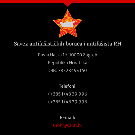
Savez antifašističkih boraca i antifašista RH
Pavla Hatza 16,
10000 Zagreb
Republika Hrvatska
OIB: 78328494160
Telefoni:
(+385 1) 48 39 996
(+385 1) 48 39 998
E-mail:
sabh@sabh.hr