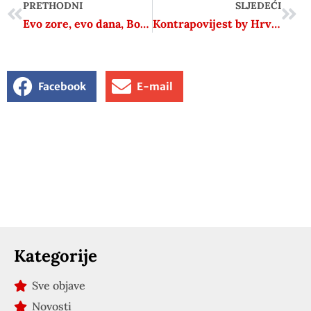
PRETHODNI
SLJEDEĆI
Evo zore, evo dana, Bogu da se pomolim
Kontrapovijest by Hrvoje Klasić #55 – Rade Ristanović – Otpor nacistima u Beogradu
Facebook
E-mail
Kategorije
Sve objave
Novosti