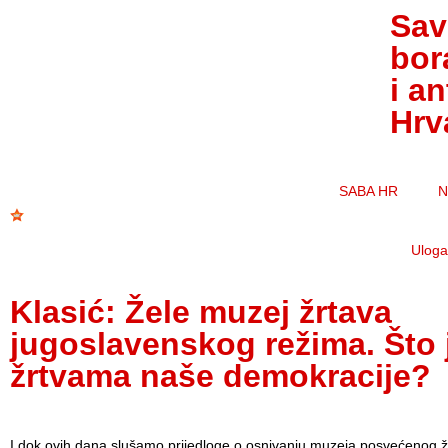
Sav
bor
i a
Hrv
SABA HR
N
Uloga 
Klasić: Žele muzej žrtava
jugoslavenskog režima. Što 
žrtvama naše demokracije?
I dok ovih dana slušamo prijedloge o osnivanju muzeja posvećenog 