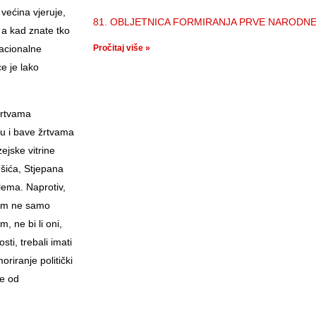
 većina vjeruje,
81. OBLJETNICA FORMIRANJA PRVE NARODN
, a kad znate tko
nacionalne
Pročitaj više »
ce je lako
žrtvama
ju i bave žrtvama
jske vitrine
šića, Stjepana
lema. Naprotiv,
ram ne samo
 ne bi li oni,
sti, trebali imati
riranje politički
je od