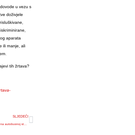
 dovode u vezu s
ve doživjele
prisluškivane,
iskriminirane,
vnog aparata
ili manje, ali
tem.
jevi tih žrtava?
rtava-
SLJEDEĆI
Svastika, ustaško U i HOS-ov znak na autobusnoj stanici kraj Šibenika