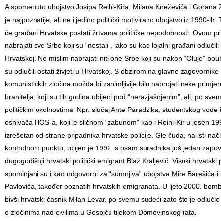
A spomenuto ubojstvo Josipa Reihl-Kira, Milana Kneževića i Gorana
je najpoznatije, ali ne i jedino politički motivirano ubojstvo iz 1990-ih.
će građani Hrvatske postati žrtvama političke nepodobnosti. Ovom pr
nabrajati sve Srbe koji su “nestali”, iako su kao lojalni građani odlučili o
Hrvatskoj. Ne mislim nabrajati niti one Srbe koji su nakon “Oluje” poub
su odlučili ostati živjeti u Hrvatskoj. S obzirom na glavne zagovornik
komunističkih zločina možda bi zanimljivije bilo nabrojati neke primjer
branitelja, koji su tih godina ubijeni pod “nerazjašnjenim”, ali, po sve
političkim okolnostima. Npr. slučaj Ante Paradžika, studentskog vođe i
osnivača HOS-a, koji je sličnom “zabunom” kao i Reihl-Kir u jesen 199
izrešetan od strane pripadnika hrvatske policije. Gle čuda, na isti na
kontrolnom punktu, ubijen je 1992. s osam suradnika još jedan zapov
dugogodišnji hrvatski politički emigrant Blaž Kraljević. Visoki hrvatski p
spominjani su i kao odgovorni za “sumnjiva” ubojstva Mire Barešića i
Pavlovića, također poznatih hrvatskih emigranata. U ljeto 2000. bom
bivši hrvatski časnik Milan Levar, po svemu sudeći zato što je odlučio
o zločinima nad civilima u Gospiću tijekom Domovinskog rata.