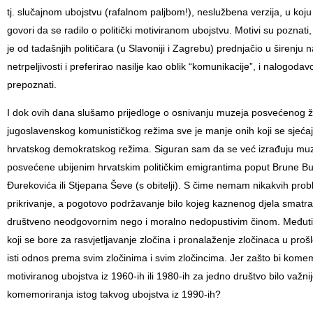
tj. slučajnom ubojstvu (rafalnom paljbom!), neslužbena verzija, u koju
govori da se radilo o politički motiviranom ubojstvu. Motivi su poznati
je od tadašnjih političara (u Slavoniji i Zagrebu) prednjačio u širenju 
netrpeljivosti i preferirao nasilje kao oblik “komunikacije”, i nalogodav
prepoznati.
I dok ovih dana
slušamo prijedloge o osnivanju muzeja posvećenog 
jugoslavenskog komunističkog režima sve je manje onih koji se sjeća
hrvatskog demokratskog režima. Siguran sam da se već izrađuju muze
posvećene ubijenim hrvatskim političkim emigrantima poput Brune Bu
Đurekovića ili Stjepana Ševe (s obitelji). S čime nemam nikakvih prob
prikrivanje, a pogotovo podržavanje bilo kojeg kaznenog djela smat
društveno neodgovornim nego i moralno nedopustivim činom. Međutim,
koji se bore za rasvjetljavanje zločina i pronalaženje zločinaca u prošlo
isti odnos prema svim zločinima i svim zločincima. Jer zašto bi komemo
motiviranog ubojstva iz 1960-ih ili 1980-ih za jedno društvo bilo važni
komemoriranja istog takvog ubojstva iz 1990-ih?