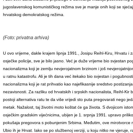
jugoslavenskog komunističkog režima sve je manje onih koji se sjeća
hrvatskog demokratskog režima.
(Foto: privatna arhiva)
U ovo vrijeme, dakle
krajem lipnja 1991., Josipu Reihl-Kiru, Hrvatu i 
osječke policije, sve je bilo jasno. Već je duže vrijeme bio svjestan p
nacionalizma koji je zemlju nevjerojatnom brzinom i još nevjerojatni
u ratnu katastrofu. Ali je tih dana već itekako bio svjestan i pogubnos
nacionalizma koji je rat prihvatio kao najefikasnije sredstvo postizanj
nezavisnosti. Za razliku od hrvatskih i srpskih nacionalista, Reihl-Kir 
postoji alternativa ratu te da više vrijedi sto puta pregovarati nego jed
metak. Nažalost, taj životni moto koštat će ga života. S dvojicom istom
osječkim gradskim vijećnicima, ubijen je 1. srpnja 1991. upravo prili
pokušaja pregovora s pobunjenim Srbima. Međutim, ove mirotvorce nis
Ubio ih je Hrvat. Iako se po službenoj verziji, u koju nitko ne vjeruje, r