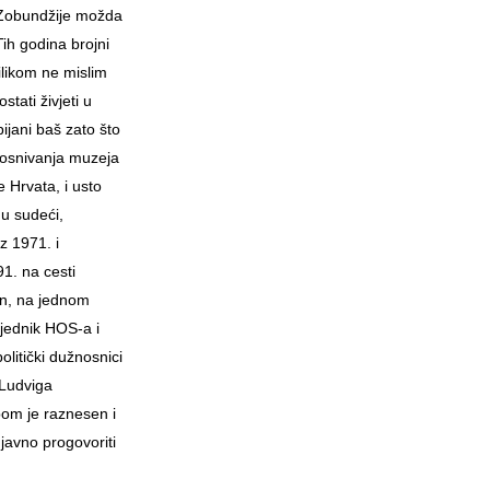
 Zobundžije možda
 Tih godina brojni
ilikom ne mislim
stati živjeti u
ijani baš zato što
e osnivanja muzeja
e Hrvata, i usto
mu sudeći,
z 1971. i
1. na cesti
čin, na jednom
jednik HOS-a i
olitički dužnosnici
 Ludviga
bom je raznesen i
 javno progovoriti