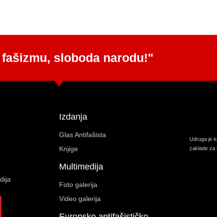
 fašizmu, sloboda narodu!"
Izdanja
Glas Antifašista
Udruga je 
Knjige
zaklade za 
Multimedija
dija
Foto galerija
Video galerija
Europsko antifašističko