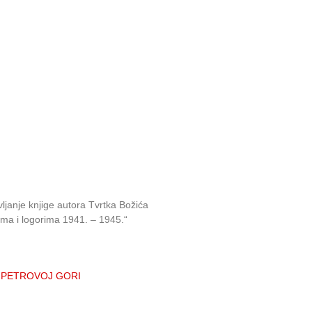
ljanje knjige autora Tvrtka Božića
rima i logorima 1941. – 1945.“
 na PETROVOJ GORI