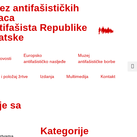
ez antifašističkih
aca
ntifašista Republike
atske
Europsko
Muzej
ovosti
antifašističko nasljeđe
antifašističke borbe
i položaj žrtve
Izdanja
Multimedija
Kontakt
je sa
Kategorije
žrtvama