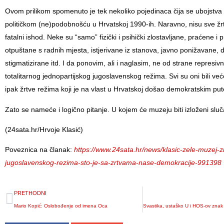
Ovom prilikom
spomenuto je tek nekoliko pojedinaca čija se ubojstva
političkom (ne)podobnošću u Hrvatskoj 1990-ih. Naravno, nisu sve žrt
fatalni ishod. Neke su “samo” fizički i psihički zlostavljane, praćene i 
otpuštane s radnih mjesta, istjerivane iz stanova, javno ponižavane, d
stigmatizirane itd. I da ponovim, ali i naglasim, ne od strane represi
totalitarnog jednopartijskog jugoslavenskog režima. Svi su oni bili veće 
ipak žrtve režima koji je na vlast u Hrvatskoj došao demokratskim pu
Zato se nameće i logično pitanje. U kojem će muzeju biti izloženi sluča
(24sata.hr/Hrvoje Klasić)
Poveznica na članak:
https://www.24sata.hr/news/klasic-zele-muzej-z
jugoslavenskog-rezima-sto-je-sa-zrtvama-nase-demokracije-991398
PRETHODNI
Mario Kopić: Oslobođenje od imena Oca