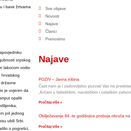
ju i bave žrtvama
Sve objave
Novosti
Najave
Članci
Prenosimo
zapovjedniku
Najave
ogubnosti srpskog
jom lakoćom vodio
ti hrvatskog
POZIV – Javna tribina
a državne
Čast nam je i zadovoljstvo pozvati Vas na predstav
bio je uvjeren da
„Krčani u fašističkim, nacističkim i ustaškim zatvo
anput opaliti
Pročitaj više »
išljenika,
kom još jednog
Obilježavanje 84.-te godišnjice proboja obruča
u ubili Srbi.
Pročitaj više »
adilo o pogrešci,